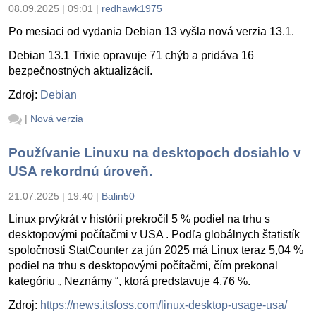
08.09.2025 | 09:01
|
redhawk1975
Po mesiaci od vydania Debian 13 vyšla nová verzia 13.1.
Debian 13.1 Trixie opravuje 71 chýb a pridáva 16
bezpečnostných aktualizácií.
Zdroj:
Debian
|
Nová verzia
Používanie Linuxu na desktopoch dosiahlo v
USA rekordnú úroveň.
21.07.2025 | 19:40
|
Balin50
Linux prvýkrát v histórii prekročil 5 % podiel na trhu s
desktopovými počítačmi v USA . Podľa globálnych štatistík
spoločnosti StatCounter za jún 2025 má Linux teraz 5,04 %
podiel na trhu s desktopovými počítačmi, čím prekonal
kategóriu „ Neznámy “, ktorá predstavuje 4,76 %.
Zdroj:
https://news.itsfoss.com/linux-desktop-usage-usa/