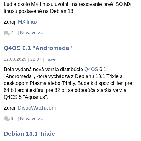
Ludia okolo MX linuxu uvolnili na testovanie prvé ISO MX
linuxu postavené na Debian 13.
Zdroj:
MX linux
|
Nová verzia
2
Q4OS 6.1 "Andromeda"
12.09.2025 | 22:07
|
Pavel
Bola vydaná nová verzia distribúcie
Q4OS
6.1
"Andromeda", ktorá vychádza z Debianu 13.1 Trixie s
desktopom Plasma alebo Trinity. Bude k dispozícii len pre
64 bit architektúru, pre 32 bit sa odporúča staršia verzia
Q4OS 5 "Aquarius".
Zdroj:
DistroWatch.com
|
Nová verzia
6
Debian 13.1 Trixie