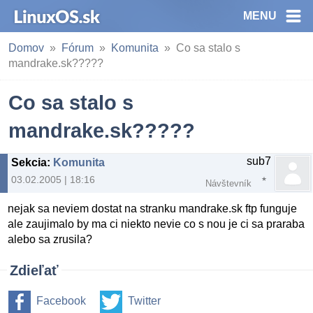
MENU
Domov
Fórum
Komunita
Co sa stalo s
mandrake.sk?????
Co sa stalo s
mandrake.sk?????
sub7
Sekcia
:
Komunita
03.02.2005 | 18:16
Návštevník
nejak sa neviem dostat na stranku mandrake.sk ftp funguje
ale zaujimalo by ma ci niekto nevie co s nou je ci sa praraba
alebo sa zrusila?
Zdieľať
Facebook
Twitter