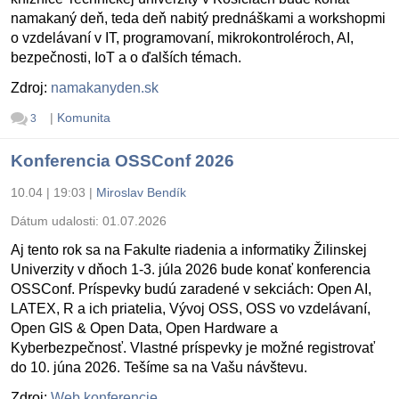
namakaný deň, teda deň nabitý prednáškami a workshopmi
o vzdelávaní v IT, programovaní, mikrokontroléroch, AI,
bezpečnosti, IoT a o ďalších témach.
Zdroj:
namakanyden.sk
|
Komunita
3
Konferencia OSSConf 2026
10.04 | 19:03
|
Miroslav Bendík
Dátum udalosti:
01.07.2026
Aj tento rok sa na Fakulte riadenia a informatiky Žilinskej
Univerzity v dňoch 1-3. júla 2026 bude konať konferencia
OSSConf. Príspevky budú zaradené v sekciách: Open AI,
LATEX, R a ich priatelia, Vývoj OSS, OSS vo vzdelávaní,
Open GIS & Open Data, Open Hardware a
Kyberbezpečnosť. Vlastné príspevky je možné registrovať
do 10. júna 2026. Tešíme sa na Vašu návštevu.
Zdroj:
Web konferencie