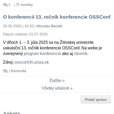
|
IT novinky
2
O konferencii 13. ročník konferencie OSSConf
26.06.2025 | 16:50
|
Miroslav Bendík
Dátum udalosti:
01.07.2025
V dňoch 1. – 3. júla 2025 sa na Žilinskej univerzite
uskutoční 13. ročník konferencie OSSConf. Na webe je
zverejnený
program konferencie
ako aj
zborník
.
Zdroj:
ossconf.fri.uniza.sk
|
Komunita
Ďalšie
Všetky udalosti
Pridať správu
Anketa