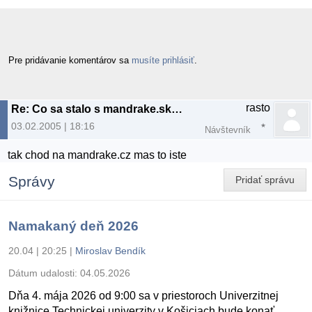
Pre pridávanie komentárov sa
musíte prihlásiť
.
rasto
Re: Co sa stalo s mandrake.sk?????
03.02.2005 | 18:16
Návštevník
tak chod na mandrake.cz mas to iste
Správy
Pridať správu
Namakaný deň 2026
20.04 | 20:25
|
Miroslav Bendík
Dátum udalosti:
04.05.2026
Dňa 4. mája 2026 od 9:00 sa v priestoroch Univerzitnej
knižnice Technickej univerzity v Košiciach bude konať