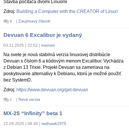
Stavba počítača dvomi Linusmi
Zdroj:
Building a Computer with the CREATOR of Linux!
|
Zaujímavý článok
8
Devuan 6 Excalibur je vydaný
03.11.2025 | 22:52
|
menom
Na svete je nová stabilná verzia linuxovej distribúcie
Devuan s číslom 6 a kódovým menom Excalibur. Vychádza
z Debian 13 Trixie. Projekt Devuan sa zameriava na
poskytovanie alternatívy k Debianu, ktorú je možné použiť
bez SystemD.
Zdroj:
https://www.devuan.org/get-devuan
|
Nová verzia
2
MX-25 “Infinity” beta 1
22.09.2025 | 08:40
|
redhawk1975