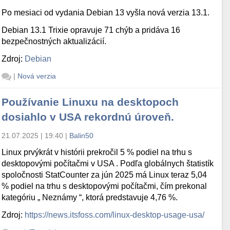
Po mesiaci od vydania Debian 13 vyšla nová verzia 13.1.
Debian 13.1 Trixie opravuje 71 chýb a pridáva 16
bezpečnostných aktualizácií.
Zdroj:
Debian
|
Nová verzia
Používanie Linuxu na desktopoch
dosiahlo v USA rekordnú úroveň.
21.07.2025 | 19:40
|
Balin50
Linux prvýkrát v histórii prekročil 5 % podiel na trhu s
desktopovými počítačmi v USA . Podľa globálnych štatistík
spoločnosti StatCounter za jún 2025 má Linux teraz 5,04
% podiel na trhu s desktopovými počítačmi, čím prekonal
kategóriu „ Neznámy “, ktorá predstavuje 4,76 %.
Zdroj:
https://news.itsfoss.com/linux-desktop-usage-usa/