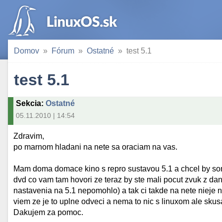
Domov
Fórum
Ostatné
test 5.1
test 5.1
Sekcia
:
Ostatné
05.11.2010 | 14:54
Zdravim,
po marnom hladani na nete sa oraciam na vas.
Mam doma domace kino s repro sustavou 5.1 a chcel by som o
dvd co vam tam hovori ze teraz by ste mali pocut zvuk z dan
nastavenia na 5.1 nepomohlo) a tak ci takde na nete nieje
viem ze je to uplne odveci a nema to nic s linuxom ale skus
Dakujem za pomoc.