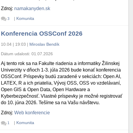
Zdroj:
namakanyden.sk
|
Komunita
3
Konferencia OSSConf 2026
10.04 | 19:03
|
Miroslav Bendík
Dátum udalosti:
01.07.2026
Aj tento rok sa na Fakulte riadenia a informatiky Žilinskej
Univerzity v dňoch 1-3. júla 2026 bude konať konferencia
OSSConf. Príspevky budú zaradené v sekciách: Open AI,
LATEX, R a ich priatelia, Vývoj OSS, OSS vo vzdelávaní,
Open GIS & Open Data, Open Hardware a
Kyberbezpečnosť. Vlastné príspevky je možné registrovať
do 10. júna 2026. Tešíme sa na Vašu návštevu.
Zdroj:
Web konferencie
|
Komunita
1