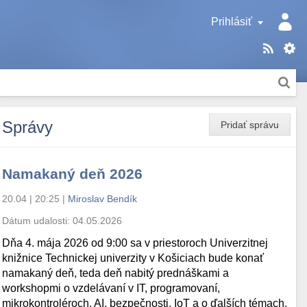
Prihlásiť
Správy
Pridať správu
Namakaný deň 2026
20.04 | 20:25
|
Miroslav Bendík
Dátum udalosti:
04.05.2026
Dňa 4. mája 2026 od 9:00 sa v priestoroch Univerzitnej
knižnice Technickej univerzity v Košiciach bude konať
namakaný deň, teda deň nabitý prednáškami a
workshopmi o vzdelávaní v IT, programovaní,
mikrokontroléroch, AI, bezpečnosti, IoT a o ďalších témach.