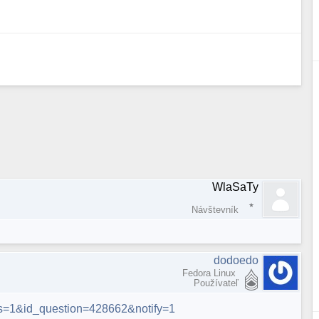
WlaSaTy
Návštevník
dodoedo
Fedora Linux
Používateľ
ers=1&id_question=428662&notify=1