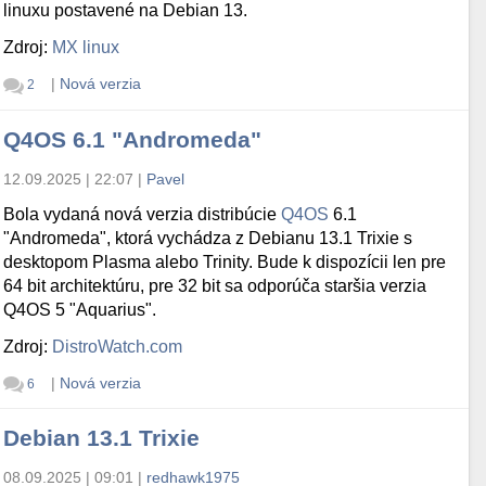
linuxu postavené na Debian 13.
Zdroj:
MX linux
|
Nová verzia
2
Q4OS 6.1 "Andromeda"
12.09.2025 | 22:07
|
Pavel
Bola vydaná nová verzia distribúcie
Q4OS
6.1
"Andromeda", ktorá vychádza z Debianu 13.1 Trixie s
desktopom Plasma alebo Trinity. Bude k dispozícii len pre
64 bit architektúru, pre 32 bit sa odporúča staršia verzia
Q4OS 5 "Aquarius".
Zdroj:
DistroWatch.com
|
Nová verzia
6
Debian 13.1 Trixie
08.09.2025 | 09:01
|
redhawk1975