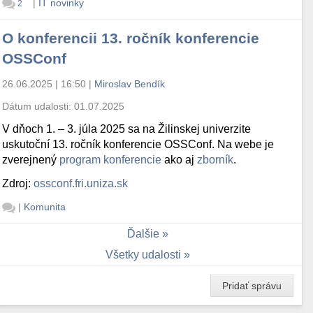
|
IT novinky
2
O konferencii 13. ročník konferencie
OSSConf
26.06.2025 | 16:50
|
Miroslav Bendík
Dátum udalosti:
01.07.2025
V dňoch 1. – 3. júla 2025 sa na Žilinskej univerzite
uskutoční 13. ročník konferencie OSSConf. Na webe je
zverejnený
program konferencie
ako aj
zborník
.
Zdroj:
ossconf.fri.uniza.sk
|
Komunita
Ďalšie
Všetky udalosti
Pridať správu