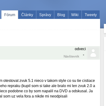
Fórum
Články
Správy
Blog
Wiki
Tweety
odveci
Návštevník
testovat zvuk 5.1 nieco v takom style co su tie cistiace
eho repraku (kupil som si take ale bralo mi len zvuk 2.0 a
 nieco podobne co by som napalil na DVD a odskusal. Ja
al som uz vela fora a nikde mi neodpisali