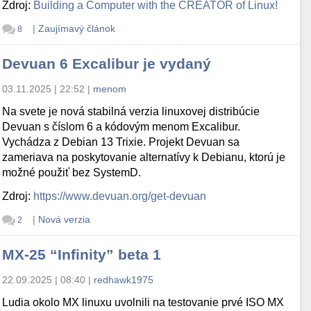
Zdroj:
Building a Computer with the CREATOR of Linux!
|
Zaujímavý článok
8
Devuan 6 Excalibur je vydaný
03.11.2025 | 22:52
|
menom
Na svete je nová stabilná verzia linuxovej distribúcie
Devuan s číslom 6 a kódovým menom Excalibur.
Vychádza z Debian 13 Trixie. Projekt Devuan sa
zameriava na poskytovanie alternatívy k Debianu, ktorú je
možné použiť bez SystemD.
Zdroj:
https://www.devuan.org/get-devuan
|
Nová verzia
2
MX-25 “Infinity” beta 1
22.09.2025 | 08:40
|
redhawk1975
Ludia okolo MX linuxu uvolnili na testovanie prvé ISO MX