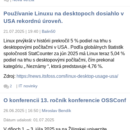
Používanie Linuxu na desktopoch dosiahlo v
USA rekordnú úroveň.
21.07.2025 | 19:40
|
Balin50
Linux prvýkrát v histórii prekročil 5 % podiel na trhu s
desktopovými počítačmi v USA . Podľa globálnych štatistík
spoločnosti StatCounter za jún 2025 má Linux teraz 5,04 %
podiel na trhu s desktopovými počítačmi, čím prekonal
kategóriu „ Neznámy “, ktorá predstavuje 4,76 %.
Zdroj:
https://news.itsfoss.com/linux-desktop-usage-usa/
|
IT novinky
2
O konferencii 13. ročník konferencie OSSConf
26.06.2025 | 16:50
|
Miroslav Bendík
Dátum udalosti:
01.07.2025
V dňoch 1. – 3. júla 2025 sa na Žilinskej univerzite