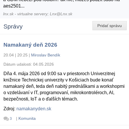
aes2501...
lnx.sk - virtualne servery; Lnx@Lnx.sk
Správy
Pridať správu
Namakaný deň 2026
20.04 | 20:25
|
Miroslav Bendík
Dátum udalosti:
04.05.2026
Dňa 4. mája 2026 od 9:00 sa v priestoroch Univerzitnej
knižnice Technickej univerzity v Košiciach bude konať
namakaný deň, teda deň nabitý prednáškami a workshopmi
o vzdelávaní v IT, programovaní, mikrokontroléroch, AI,
bezpečnosti, IoT a o ďalších témach.
Zdroj:
namakanyden.sk
|
Komunita
3