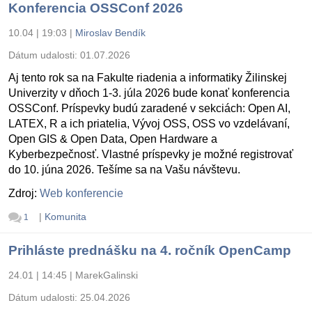
Konferencia OSSConf 2026
10.04 | 19:03
|
Miroslav Bendík
Dátum udalosti:
01.07.2026
Aj tento rok sa na Fakulte riadenia a informatiky Žilinskej
Univerzity v dňoch 1-3. júla 2026 bude konať konferencia
OSSConf. Príspevky budú zaradené v sekciách: Open AI,
LATEX, R a ich priatelia, Vývoj OSS, OSS vo vzdelávaní,
Open GIS & Open Data, Open Hardware a
Kyberbezpečnosť. Vlastné príspevky je možné registrovať
do 10. júna 2026. Tešíme sa na Vašu návštevu.
Zdroj:
Web konferencie
|
Komunita
1
Prihláste prednášku na 4. ročník OpenCamp
24.01 | 14:45
|
MarekGalinski
Dátum udalosti:
25.04.2026