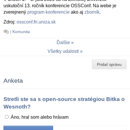
uskutoční 13. ročník konferencie OSSConf. Na webe je
zverejnený
program konferencie
ako aj
zborník
.
Zdroj:
ossconf.fri.uniza.sk
|
Komunita
Ďalšie
Všetky udalosti
Pridať správu
Anketa
Stretli ste sa s open-source stratégiou Bitka o
Wesnoth?
Áno, hral som alebo hrávam