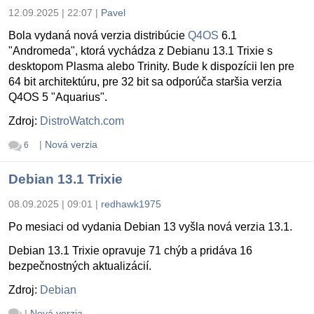
12.09.2025 | 22:07
|
Pavel
Bola vydaná nová verzia distribúcie
Q4OS
6.1
"Andromeda", ktorá vychádza z Debianu 13.1 Trixie s
desktopom Plasma alebo Trinity. Bude k dispozícii len pre
64 bit architektúru, pre 32 bit sa odporúča staršia verzia
Q4OS 5 "Aquarius".
Zdroj:
DistroWatch.com
|
Nová verzia
6
Debian 13.1 Trixie
08.09.2025 | 09:01
|
redhawk1975
Po mesiaci od vydania Debian 13 vyšla nová verzia 13.1.
Debian 13.1 Trixie opravuje 71 chýb a pridáva 16
bezpečnostných aktualizácií.
Zdroj:
Debian
|
Nová verzia