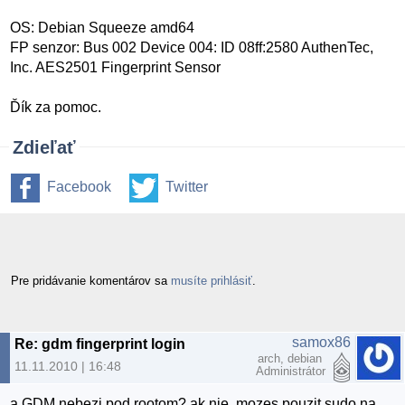
OS: Debian Squeeze amd64
FP senzor: Bus 002 Device 004: ID 08ff:2580 AuthenTec,
Inc. AES2501 Fingerprint Sensor
Ďík za pomoc.
Zdieľať
Facebook
Twitter
Pre pridávanie komentárov sa
musíte prihlásiť
.
samox86
Re: gdm fingerprint login
arch, debian
11.11.2010 | 16:48
Administrátor
a GDM nebezi pod rootom? ak nie, mozes pouzit sudo na