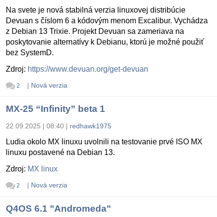
Na svete je nová stabilná verzia linuxovej distribúcie
Devuan s číslom 6 a kódovým menom Excalibur. Vychádza
z Debian 13 Trixie. Projekt Devuan sa zameriava na
poskytovanie alternatívy k Debianu, ktorú je možné použiť
bez SystemD.
Zdroj:
https://www.devuan.org/get-devuan
|
Nová verzia
2
MX-25 “Infinity” beta 1
22.09.2025 | 08:40
|
redhawk1975
Ludia okolo MX linuxu uvolnili na testovanie prvé ISO MX
linuxu postavené na Debian 13.
Zdroj:
MX linux
|
Nová verzia
2
Q4OS 6.1 "Andromeda"