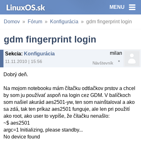
MENU
Domov
Fórum
Konfigurácia
gdm fingerprint login
gdm fingerprint login
milan
Sekcia
:
Konfigurácia
11.11.2010 | 15:56
Návštevník
Dobrý deň.
Na mojom notebooku mám čítačku odtlačkov prstov a chcel
by som ju používať aspoň na login cez GDM. V balíčkoch
som našiel akurád aes2501-yw, ten som nainštaloval a ako
sa zdá, tak ten príkaz aes2501 funguje, ale len pri použití
ako root, ako user to vypíše, že čítačku nenašlo:
~$ aes2501
argc=1 Initializing, please standby...
No device found