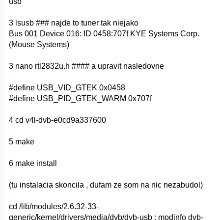
usb
3 lsusb ### najde to tuner tak niejako
Bus 001 Device 016: ID 0458:707f KYE Systems Corp.
(Mouse Systems)
3 nano rtl2832u.h #### a upravit nasledovne
#define USB_VID_GTEK 0x0458
#define USB_PID_GTEK_WARM 0x707f
4 cd v4l-dvb-e0cd9a337600
5 make
6 make install
(tu instalacia skoncila , dufam ze som na nic nezabudol)
cd /lib/modules/2.6.32-33-
generic/kernel/drivers/media/dvb/dvb-usb ; modinfo dvb-