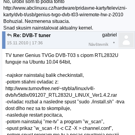
No, urobil som to podla tohto
http://www.abclinuxu.cz/hardware/pridavne-karty/televizni-
karty/dvb-t/usb/genius-tvgo-dvb-t03-wiremote-hw-z-2010
Bohuzial. Nezmenena situacia.
Snad skusim nainstalovat aktualny kernel.
gabriel
Re: DVB-T tuner
15.11.2010 | 17:36
Návštevník
TV tuner Genius TVGo DVB-T03 s cipom RTL2832U
funguje na Ubuntu 10.04 64bit,
-najskor nainstaluj balik checkinstall,
-potom stiahni ovladac z:
http://www.turnovfree.net/~stybla/linux/v4l-
dvb/lv5tdlx/091207_RTL2832U_LINUX_Ver1.4.2.rar
-ovladac rozbal a nasledne spust "sudo ./install.sh" -trva
dost dlho nez sa to skompiluje,
-nasleduje restart pocitaca,
-potom nainstaluj "me-tv" a program "w_scan",
-spust prikaz "w_scan -f t -c CZ -X > channel.conf",
-potom spust program me-tv a pocas spustenia pouzij