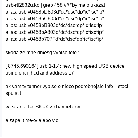
usb-rtl2832u.ko | grep 458 ###by malo ukazat
alias: usb:v0458pD803d*dc*dsc*dp*ic*isc*ip*
alias: usb:v0458pC803d*dc*dsc*dp*ic*isc*ip*
alias: usb:v0458pB803d*dc*dsc*dp*ic*isc*ip*
alias: usb:v0458pA803d*dc*dsc*dp*ic*isc*ip*
alias: usb:v0458p707Fd*dc*dsc*dp*ic*isc*ip*
skoda ze mne dmesg vypise toto :
[ 8745.690164] usb 1-1.4: new high speed USB device
using ehci_hcd and address 17
ak vam tv tunner vypise o nieco podrobnejsie info .. staci
spuistit
w_scan -f t -c SK -X > channel.conf
a zapalit me-tv alebo vlc