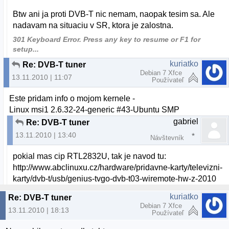
Btw ani ja proti DVB-T nic nemam, naopak tesim sa. Ale
nadavam na situaciu v SR, ktora je zalostna.
301 Keyboard Error.
Press any key to resume or F1 for
setup...
kuriatko
Re: DVB-T tuner
Debian 7 Xfce
13.11.2010 | 11:07
Používateľ
Este pridam info o mojom kernele -
Linux msi1 2.6.32-24-generic #43-Ubuntu SMP
gabriel
Re: DVB-T tuner
13.11.2010 | 13:40
Návštevník
pokial mas cip RTL2832U, tak je navod tu:
http://www.abclinuxu.cz/hardware/pridavne-karty/televizni-
karty/dvb-t/usb/genius-tvgo-dvb-t03-wiremote-hw-z-2010
kuriatko
Re: DVB-T tuner
Debian 7 Xfce
13.11.2010 | 18:13
Používateľ