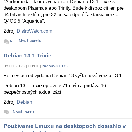
"Andromeda", ktorá vychádza z Debianu 13.1 Trixie s
desktopom Plasma alebo Trinity. Bude k dispozícii len pre
64 bit architektúru, pre 32 bit sa odporúča staršia verzia
Q4OS 5 "Aquarius".
Zdroj:
DistroWatch.com
|
Nová verzia
6
Debian 13.1 Trixie
08.09.2025 | 09:01
|
redhawk1975
Po mesiaci od vydania Debian 13 vyšla nová verzia 13.1.
Debian 13.1 Trixie opravuje 71 chýb a pridáva 16
bezpečnostných aktualizácií.
Zdroj:
Debian
|
Nová verzia
Používanie Linuxu na desktopoch dosiahlo v