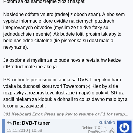
Potom sa da samozrejme zlozit naspat.
Nasledne odfotte vnutro (radsej z oboch stran). Alebo sem
vypiste informacie ktore uvidite na ciernych puzdrach
integrovanych obvodov (myslim ze tie dve fotky su
jednoduchsie riesenie). Ak budete fotit, prosim tak aby to
bolo nasledne citatelne (tie pismenka su dost male a
nevyrazne).
Ja osobne si myslim ze to bude novsia revizia hw kedze
idProduct mate ine ako ja.
PS: nebudte preto smutni, ani ja sa DVB-T nepokocham
vdaka buducnosti ktoru tvori Towercom ;-) Kiez by si tie
rozpravky a rozpravkove ilustracie (mapy) o pokryti SR uz
strcili niekam za klobuk a dohnali to co uz davno malo byt a
k comu sa zaviazali.
301 Keyboard Error.
Press any key to resume or F1 for setup...
kuriatko
Re: DVB-T tuner
Debian 7 Xfce
13.11.2010 | 10:58
Používateľ