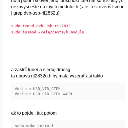
no a potom si over jeho funkčnosť ,ale nie som si isty , či
nezavysi ešte na inych moduloch ( ale to si overíš lsmod
| grep dvb-usb-rtl2832u)
sudo rmmod dvb-usb-rtl2832
sudo insmod /cela/cesta/k_modulu
a zastrč tuner a sleduj dmesg
ta uprava rtl2832u.h by mala vyzerať asi takto
#define	USB_VID_GTEK				0x0458

#define	
ak to pojde , tak potom
sudo make install