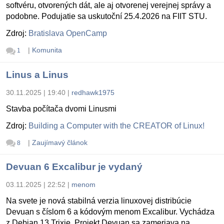
softvéru, otvorených dát, ale aj otvorenej verejnej správy a
podobne. Podujatie sa uskutoční 25.4.2026 na FIIT STU.
Zdroj:
Bratislava OpenCamp
|
Komunita
1
Linus a Linus
30.11.2025 | 19:40
|
redhawk1975
Stavba počítača dvomi Linusmi
Zdroj:
Building a Computer with the CREATOR of Linux!
|
Zaujímavý článok
8
Devuan 6 Excalibur je vydaný
03.11.2025 | 22:52
|
menom
Na svete je nová stabilná verzia linuxovej distribúcie
Devuan s číslom 6 a kódovým menom Excalibur. Vychádza
z Debian 13 Trixie. Projekt Devuan sa zameriava na