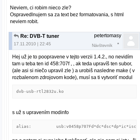
Neviem, ci robim nieco zle?
Ospravedlnujem sa za text bez formatovania, s html
neviem robit.
petertomasy
Re: DVB-T tuner
17.11.2010 | 22:45
Návštevník
Hej už je to poopravene v tejto verzii 1.4.2., no nevidím
tam u teba ten id 458:707f , , ak teda upravíš ten subor,
(ale asi si niečo upravil zle ) a urobiš nasledne make ( v
rozbalenom zdrojovom kode), musí sa ti vytvoriť modul
dvb-usb-rtl2832u.ko
s už s upravením modinfo
alias:          usb:v0458p707Fd*dc*dsc*dp*ic*isc*