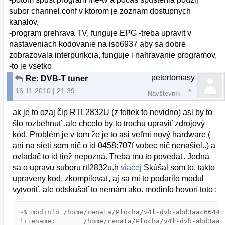
subor channel.conf v ktorom je zoznam dostupnych
kanalov,
-program prehrava TV, funguje EPG -treba upravit v
nastaveniach kodovanie na iso6937 aby sa dobre
zobrazovala interpunkcia, funguje i nahravanie programov,
-to je vsetko
petertomasy
Re: DVB-T tuner
16.11.2010 | 21:39
Návštevník
ak je to ozaj čip RTL2832U (z fotiek to nevidno) asi by to
šlo rozbehnuť ,ale chcelo by to trochu upraviť zdrojový
kód. Problém je v tom že je to asi veľmi nový hardware (
ani na sieti som nič o id 0458:707f vobec nič nenašiel..) a
ovladač to id tiež nepozná. Treba mu to povedať. Jedná
sa o upravu suboru rtl2832u.h
viacej
Skúšal som to, takto
upraveny kod, zkompilovať, aj sa mi to podarilo modul
vytvoriť, ale odskušať to nemám ako. modinfo hovorí toto :
~$ modinfo /home/renata/Plocha/v4l-dvb-abd3aac6644e
filename:       /home/renata/Plocha/v4l-dvb-abd3aac