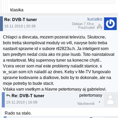
klasika
kuriatko
Re: DVB-T tuner
Debian 7 Xfce
18.11.2010 | 20:38
Používateľ
Chlapci a dievcata, mozem pozerat televiziu. Skutocne,
bolo treba skompilovat moduly vo v4l, navyse bolo treba
nastavit spravne id v subore rtl2823u.h. Ja inteligent som
tam predtym nedal cisla ako mi pise lsusb. Toto nainstalovat
a restartovat. Moj supernovy tuner sa konecne chytil..
Vcera vecer som mal este problemy naladit stanice. s
w_scan som ich naladil az dnes. Keby v Me-TV fungovalo
spravne kodovanie a dialkove, bolo by to dokonale, ale na
moje potreby to bude stacit.
Vdaka vam vsetkym a hlavne petertomasy aj gabrielovi.
petertomasy
Re: DVB-T tuner
19.11.2010 | 16:08
Návštevník
Rado sa stalo.