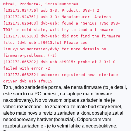
Mfr=1, Product=2, SerialNumber=0
[132172.924756] usb 3-3: Product: DVB-T 2
[132172.924761] usb 3-3: Manufacturer: Afatech
[132173.626463] dvb-usb: found a 'Genius TVGo DVB-
T03' in cold state, will try to load a firmware
[132173.665183] dvb-usb: did not find the firmware
file. (dvb-usb-af9015.fw) Please see
linux/Documentation/dvb/ for more details on
firmware-problems. (-2)
[132173.665202] dvb_usb_af9015: probe of 3-3:1.0
failed with error -2
[132173.665252] usbcore: registered new interface
driver dvb_usb_af9015
Tzn. jadro zariadenie pozna, ale nema firmware (to je detail,
este som to na PC neriesil, na laptope mam firmware
nakopirovany). No vo vasom pripade zariadenie nie je
vobec rozpoznane. To znamena ze mate bud stary kernel,
alebo mate novsiu reviziu zariadenia ktora obsahuje zatial
nepodporovany hardver (bohuzial). Odporucam vam
rozobrat zariadenie - je to velmi lahke a nedestruktivne.