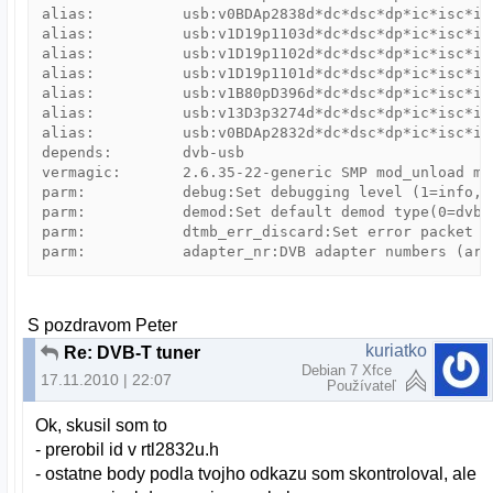
alias:          usb:v0BDAp2838d*dc*dsc*dp*ic*isc*ip*
alias:          usb:v1D19p1103d*dc*dsc*dp*ic*isc*ip*
alias:          usb:v1D19p1102d*dc*dsc*dp*ic*isc*ip*
alias:          usb:v1D19p1101d*dc*dsc*dp*ic*isc*ip*
alias:          usb:v1B80pD396d*dc*dsc*dp*ic*isc*ip*
alias:          usb:v13D3p3274d*dc*dsc*dp*ic*isc*ip*
alias:          usb:v0BDAp2832d*dc*dsc*dp*ic*isc*ip*
depends:        dvb-usb

vermagic:       2.6.35-22-generic SMP mod_unload mod
parm:           debug:Set debugging level (1=info,x
parm:           demod:Set default demod type(0=dvb-
parm:           dtmb_err_discard:Set error packet d
S pozdravom Peter
kuriatko
Re: DVB-T tuner
Debian 7 Xfce
17.11.2010 | 22:07
Používateľ
Ok, skusil som to
- prerobil id v rtl2832u.h
- ostatne body podla tvojho odkazu som skontroloval, ale