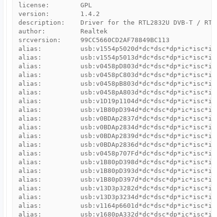
license:        GPL

version:        1.4.2

description:    Driver for the RTL2832U DVB-T / RTL
author:         Realtek

srcversion:     99CC5660CD2AF78849BC113

alias:          usb:v1554p5020d*dc*dsc*dp*ic*isc*ip*
alias:          usb:v1554p5013d*dc*dsc*dp*ic*isc*ip*
alias:          usb:v0458pD803d*dc*dsc*dp*ic*isc*ip*
alias:          usb:v0458pC803d*dc*dsc*dp*ic*isc*ip*
alias:          usb:v0458pB803d*dc*dsc*dp*ic*isc*ip*
alias:          usb:v0458pA803d*dc*dsc*dp*ic*isc*ip*
alias:          usb:v1D19p1104d*dc*dsc*dp*ic*isc*ip*
alias:          usb:v1B80pD394d*dc*dsc*dp*ic*isc*ip*
alias:          usb:v0BDAp2837d*dc*dsc*dp*ic*isc*ip*
alias:          usb:v0BDAp2834d*dc*dsc*dp*ic*isc*ip*
alias:          usb:v0BDAp2839d*dc*dsc*dp*ic*isc*ip*
alias:          usb:v0BDAp2836d*dc*dsc*dp*ic*isc*ip*
alias:          usb:v0458p707Fd*dc*dsc*dp*ic*isc*ip
alias:          usb:v1B80pD398d*dc*dsc*dp*ic*isc*ip*
alias:          usb:v1B80pD393d*dc*dsc*dp*ic*isc*ip*
alias:          usb:v1B80pD397d*dc*dsc*dp*ic*isc*ip*
alias:          usb:v13D3p3282d*dc*dsc*dp*ic*isc*ip*
alias:          usb:v13D3p3234d*dc*dsc*dp*ic*isc*ip*
alias:          usb:v1164p6601d*dc*dsc*dp*ic*isc*ip*
alias:          usb:v1680pA332d*dc*dsc*dp*ic*isc*ip*