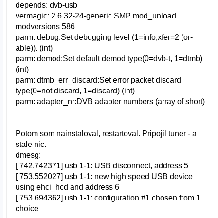
depends: dvb-usb
vermagic: 2.6.32-24-generic SMP mod_unload
modversions 586
parm: debug:Set debugging level (1=info,xfer=2 (or-
able)). (int)
parm: demod:Set default demod type(0=dvb-t, 1=dtmb)
(int)
parm: dtmb_err_discard:Set error packet discard
type(0=not discard, 1=discard) (int)
parm: adapter_nr:DVB adapter numbers (array of short)
Potom som nainstaloval, restartoval. Pripojil tuner - a
stale nic.
dmesg:
[ 742.742371] usb 1-1: USB disconnect, address 5
[ 753.552027] usb 1-1: new high speed USB device
using ehci_hcd and address 6
[ 753.694362] usb 1-1: configuration #1 chosen from 1
choice