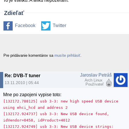
To je vsetko. A telku nepozeram.
Zdieľať
Facebook
Twitter
Pre pridávanie komentárov sa
musíte prihlásiť
.
Jaroslav Petráš
Re: DVB-T tuner
Arch Linux
13.11.2010 | 05:44
Používateľ
Mne po zapojeni vypise toto:
[132172.788125] usb 3-3: new high speed USB device
using ehci_hcd and address 2
[132172.924737] usb 3-3: New USB device found,
idVendor=0458, idProduct=4012
[132172.924749] usb 3-3: New USB device strings: