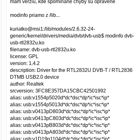
mam verziu, kde spominane chyby su opravene
modinfo priamo z /lib...
kuriatko@msi1:/lib/modules/2.6.32-24-
generic/kernel/drivers/media/dvb/dvb-usb$ modinfo dvb-
usb-rtl2832u.ko
filename: dvb-usb-rtl2832u.ko
license: GPL
version: 1.4.2
description: Driver for the RTL2832U DVB-T / RTL2836
DTMB USB2.0 device
author: Realtek
srcversion: 3FC8E357DA15CBC42501992
alias: usb:v1554p5020d*dc*dsc*dp*ic*isc*ip*
alias: usb:v1554p5013d*dc*dsc*dp*ic*isc*ip*
alias: usb:v0413pD803d*dc*dsc*dp*ic*isc*ip*
alias: usb:v0413pC803d*dc*dsc*dp*ic*isc*ip*
alias: usb:v0413pB803d*dc*dsc*dp*ic*isc*ip*
alias: usb:v0413pA803d*dc*dsc*dp*ic*isc*ip*
alias: usb:v1D19p1104d*dc*dsc*dp*ic*isc*ip*