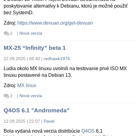
poskytovanie alternatívy k Debianu, ktorú je možné použiť
bez SystemD.
Zdroj:
https://www.devuan.org/get-devuan
|
Nová verzia
2
MX-25 “Infinity” beta 1
22.09.2025 | 08:40
|
redhawk1975
Ludia okolo MX linuxu uvolnili na testovanie prvé ISO MX
linuxu postavené na Debian 13.
Zdroj:
MX linux
|
Nová verzia
2
Q4OS 6.1 "Andromeda"
12.09.2025 | 22:07
|
Pavel
Bola vydaná nová verzia distribúcie
Q4OS
6.1