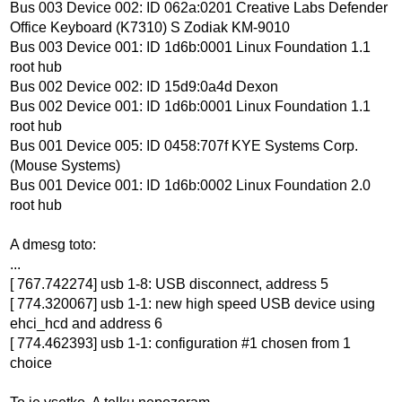
Bus 003 Device 002: ID 062a:0201 Creative Labs Defender
Office Keyboard (K7310) S Zodiak KM-9010
Bus 003 Device 001: ID 1d6b:0001 Linux Foundation 1.1
root hub
Bus 002 Device 002: ID 15d9:0a4d Dexon
Bus 002 Device 001: ID 1d6b:0001 Linux Foundation 1.1
root hub
Bus 001 Device 005: ID 0458:707f KYE Systems Corp.
(Mouse Systems)
Bus 001 Device 001: ID 1d6b:0002 Linux Foundation 2.0
root hub
A dmesg toto:
...
[ 767.742274] usb 1-8: USB disconnect, address 5
[ 774.320067] usb 1-1: new high speed USB device using
ehci_hcd and address 6
[ 774.462393] usb 1-1: configuration #1 chosen from 1
choice