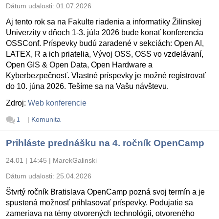
Dátum udalosti:
01.07.2026
Aj tento rok sa na Fakulte riadenia a informatiky Žilinskej
Univerzity v dňoch 1-3. júla 2026 bude konať konferencia
OSSConf. Príspevky budú zaradené v sekciách: Open AI,
LATEX, R a ich priatelia, Vývoj OSS, OSS vo vzdelávaní,
Open GIS & Open Data, Open Hardware a
Kyberbezpečnosť. Vlastné príspevky je možné registrovať
do 10. júna 2026. Tešíme sa na Vašu návštevu.
Zdroj:
Web konferencie
|
Komunita
1
Prihláste prednášku na 4. ročník OpenCamp
24.01 | 14:45
|
MarekGalinski
Dátum udalosti:
25.04.2026
Štvrtý ročník Bratislava OpenCamp pozná svoj termín a je
spustená možnosť prihlasovať príspevky. Podujatie sa
zameriava na témy otvorených technológii, otvoreného