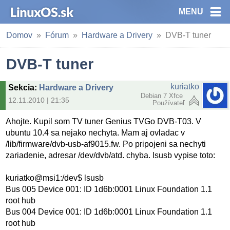
MENU
Domov
Fórum
Hardware a Drivery
DVB-T tuner
DVB-T tuner
kuriatko
Sekcia
:
Hardware a Drivery
Debian 7 Xfce
12.11.2010 | 21:35
Používateľ
Ahojte. Kupil som TV tuner Genius TVGo DVB-T03. V
ubuntu 10.4 sa nejako nechyta. Mam aj ovladac v
/lib/firmware/dvb-usb-af9015.fw. Po pripojeni sa nechyti
zariadenie, adresar /dev/dvb/atd. chyba. lsusb vypise toto:
kuriatko@msi1:/dev$ lsusb
Bus 005 Device 001: ID 1d6b:0001 Linux Foundation 1.1
root hub
Bus 004 Device 001: ID 1d6b:0001 Linux Foundation 1.1
root hub