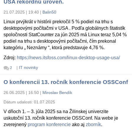
USA rekordnú úroveň.
21.07.2025 | 19:40
|
Balin50
Linux prvýkrát v histórii prekročil 5 % podiel na trhu s
desktopovými počítačmi v USA . Podľa globálnych štatistík
spoločnosti StatCounter za jún 2025 má Linux teraz 5,04 %
podiel na trhu s desktopovými počítačmi, čím prekonal
kategóriu „ Neznámy “, ktorá predstavuje 4,76 %.
Zdroj:
https://news.itsfoss.com/linux-desktop-usage-usa/
|
IT novinky
2
O konferencii 13. ročník konferencie OSSConf
26.06.2025 | 16:50
|
Miroslav Bendík
Dátum udalosti:
01.07.2025
V dňoch 1. – 3. júla 2025 sa na Žilinskej univerzite
uskutoční 13. ročník konferencie OSSConf. Na webe je
zverejnený
program konferencie
ako aj
zborník
.