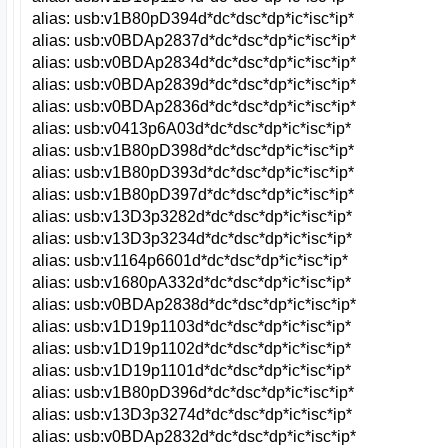
alias: usb:v1B80pD394d*dc*dsc*dp*ic*isc*ip*
alias: usb:v0BDAp2837d*dc*dsc*dp*ic*isc*ip*
alias: usb:v0BDAp2834d*dc*dsc*dp*ic*isc*ip*
alias: usb:v0BDAp2839d*dc*dsc*dp*ic*isc*ip*
alias: usb:v0BDAp2836d*dc*dsc*dp*ic*isc*ip*
alias: usb:v0413p6A03d*dc*dsc*dp*ic*isc*ip*
alias: usb:v1B80pD398d*dc*dsc*dp*ic*isc*ip*
alias: usb:v1B80pD393d*dc*dsc*dp*ic*isc*ip*
alias: usb:v1B80pD397d*dc*dsc*dp*ic*isc*ip*
alias: usb:v13D3p3282d*dc*dsc*dp*ic*isc*ip*
alias: usb:v13D3p3234d*dc*dsc*dp*ic*isc*ip*
alias: usb:v1164p6601d*dc*dsc*dp*ic*isc*ip*
alias: usb:v1680pA332d*dc*dsc*dp*ic*isc*ip*
alias: usb:v0BDAp2838d*dc*dsc*dp*ic*isc*ip*
alias: usb:v1D19p1103d*dc*dsc*dp*ic*isc*ip*
alias: usb:v1D19p1102d*dc*dsc*dp*ic*isc*ip*
alias: usb:v1D19p1101d*dc*dsc*dp*ic*isc*ip*
alias: usb:v1B80pD396d*dc*dsc*dp*ic*isc*ip*
alias: usb:v13D3p3274d*dc*dsc*dp*ic*isc*ip*
alias: usb:v0BDAp2832d*dc*dsc*dp*ic*isc*ip*