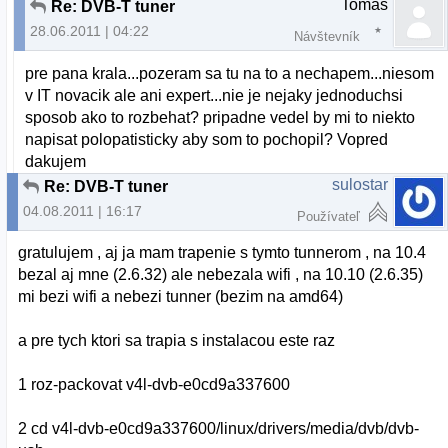
Tomas
Re: DVB-T tuner
28.06.2011 | 04:22
Návštevník
pre pana krala...pozeram sa tu na to a nechapem...niesom
v IT novacik ale ani expert...nie je nejaky jednoduchsi
sposob ako to rozbehat? pripadne vedel by mi to niekto
napisat polopatisticky aby som to pochopil? Vopred
dakujem
sulostar
Re: DVB-T tuner
04.08.2011 | 16:17
Používateľ
gratulujem , aj ja mam trapenie s tymto tunnerom , na 10.4
bezal aj mne (2.6.32) ale nebezala wifi , na 10.10 (2.6.35)
mi bezi wifi a nebezi tunner (bezim na amd64)
a pre tych ktori sa trapia s instalacou este raz
1 roz-packovat v4l-dvb-e0cd9a337600
2 cd v4l-dvb-e0cd9a337600/linux/drivers/media/dvb/dvb-