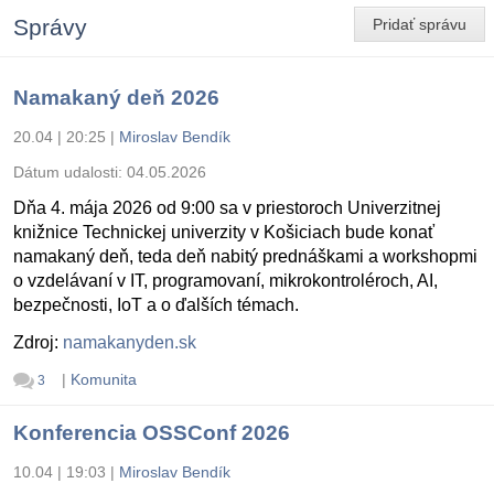
Správy
Pridať správu
Namakaný deň 2026
20.04 | 20:25
|
Miroslav Bendík
Dátum udalosti:
04.05.2026
Dňa 4. mája 2026 od 9:00 sa v priestoroch Univerzitnej
knižnice Technickej univerzity v Košiciach bude konať
namakaný deň, teda deň nabitý prednáškami a workshopmi
o vzdelávaní v IT, programovaní, mikrokontroléroch, AI,
bezpečnosti, IoT a o ďalších témach.
Zdroj:
namakanyden.sk
|
Komunita
3
Konferencia OSSConf 2026
10.04 | 19:03
|
Miroslav Bendík