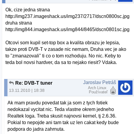
Ok, cize jedna strana
http://img237.imageshack.us/img237/2717/dscn0800sc.jpg
druha strana
http://img844.imageshack.us/img844/8465/dscn0801sc.jpg
Otcovi som kupil set-top box a kvalita obrazu je lepsia,
takze proti DVB-T v zasade nic nemam, Druha vec je ako
to "zmanazovali" ti co o tom rozhoduju. No nic. Keby to
teda bol novsi hardver, da sa to nejako riesit? Vdaka.
Jaroslav Petráš
Re: DVB-T tuner
Arch Linux
13.11.2010 | 18:38
Používateľ
Ak mam pravdu povedat tak ja som z tych fotiek
nedokazal vycitat nic. Teda vlastne okrem jedneho
Realtek loga. Treba skusit najnovsi kernel, tj 2.6.36.
Pokial to nepojde ani tam tak uz len cakat kedy bude
podpora do jadra zahrnuta.