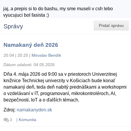
jaj, a prepis si to do bashu, my sme museli v csh lebo
vyucujuci bol fasista :)
Správy
Pridať správu
Namakaný deň 2026
20.04 | 20:25
|
Miroslav Bendík
Dátum udalosti:
04.05.2026
Dňa 4. mája 2026 od 9:00 sa v priestoroch Univerzitnej
knižnice Technickej univerzity v Košiciach bude konať
namakaný deň, teda deň nabitý prednáškami a workshopmi
o vzdelávaní v IT, programovaní, mikrokontroléroch, AI,
bezpečnosti, IoT a o ďalších témach.
Zdroj:
namakanyden.sk
|
Komunita
3