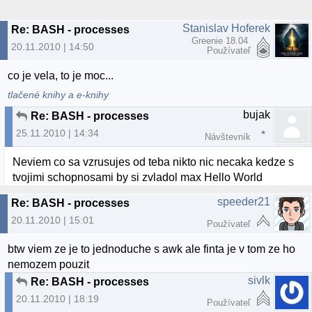
Stanislav Hoferek
Re: BASH - processes
Greenie 18.04
20.11.2010 | 14:50
Používateľ
co je vela, to je moc...
tlačené knihy a e-knihy
bujak
Re: BASH - processes
25.11.2010 | 14:34
Návštevník
Neviem co sa vzrusujes od teba nikto nic necaka kedze s
tvojimi schopnosami by si zvladol max Hello World
speeder21
Re: BASH - processes
20.11.2010 | 15:01
Používateľ
btw viem ze je to jednoduche s awk ale finta je v tom ze ho
nemozem pouzit
sivlk
Re: BASH - processes
20.11.2010 | 18:19
Používateľ