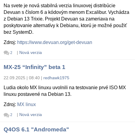
Na svete je nová stabilná verzia linuxovej distribúcie
Devuan s číslom 6 a kódovým menom Excalibur. Vychádza
z Debian 13 Trixie. Projekt Devuan sa zameriava na
poskytovanie alternatívy k Debianu, ktorú je možné použiť
bez SystemD.
Zdroj:
https://www.devuan.org/get-devuan
|
Nová verzia
2
MX-25 “Infinity” beta 1
22.09.2025 | 08:40
|
redhawk1975
Ludia okolo MX linuxu uvolnili na testovanie prvé ISO MX
linuxu postavené na Debian 13.
Zdroj:
MX linux
|
Nová verzia
2
Q4OS 6.1 "Andromeda"