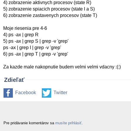
4) zobrazenie aktivnych procesov (state R)
5) zobrazenie spiacich procesov (state I a S)
6) zobrazenie zastavenych procesov (state T)
Moje riesenia pre 4-6
4) ps -ax | grep R
5) ps -ax | grep S | grep -v 'grep'
ps -ax | grep I | grep -v 'grep'
6) ps -ax | grep T | grep -v 'grep'
Za kazde male nakopnutie budem velmi velmi vdacny :(:)
Zdieľať
Facebook
Twitter
Pre pridávanie komentárov sa
musíte prihlásiť
.