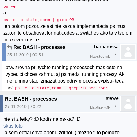
ps -e r
a
ps -e -o state,comm | grep ^R
len potom pozor, ze asi nie kazda implementacia ps musi
zakonite obsahovat format codes a switches ako ta v tvojom
linuxovom distre
l_barbarossa
Re: BASH - processes
25.11.2010 | 00:51
Návštevník
btw. zrovna pri tychto running processoch mas este na
vyber, ci chces zahrnut aj ps medzi running procesy. Ak
nie, u mna staci zmazat posledny proces z vypisu- teda
'ps':
ps -e -o state,comm | grep ^R|sed '$d'
stewe
Re: BASH - processes
27.11.2010 | 20:22
Návštevník
nie si z feiky? :D kodis na os-ka? :D
skus toto
ja som odtial chvalabohu zdrhol :) mozno ti to pomoze ....