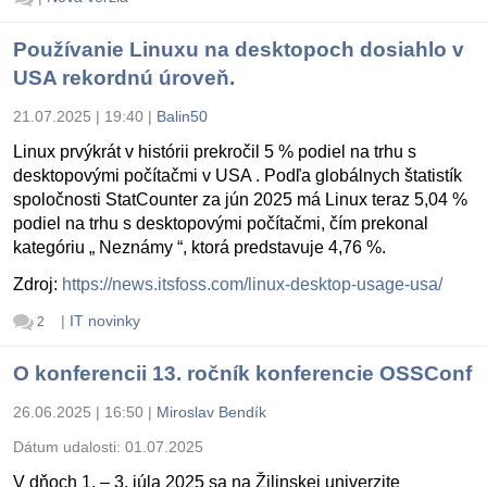
Používanie Linuxu na desktopoch dosiahlo v
USA rekordnú úroveň.
21.07.2025 | 19:40
|
Balin50
Linux prvýkrát v histórii prekročil 5 % podiel na trhu s
desktopovými počítačmi v USA . Podľa globálnych štatistík
spoločnosti StatCounter za jún 2025 má Linux teraz 5,04 %
podiel na trhu s desktopovými počítačmi, čím prekonal
kategóriu „ Neznámy “, ktorá predstavuje 4,76 %.
Zdroj:
https://news.itsfoss.com/linux-desktop-usage-usa/
|
IT novinky
2
O konferencii 13. ročník konferencie OSSConf
26.06.2025 | 16:50
|
Miroslav Bendík
Dátum udalosti:
01.07.2025
V dňoch 1. – 3. júla 2025 sa na Žilinskej univerzite