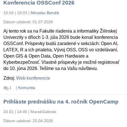
Konferencia OSSConf 2026
10.04 | 19:03
|
Miroslav Bendík
Dátum udalosti:
01.07.2026
Aj tento rok sa na Fakulte riadenia a informatiky Žilinskej
Univerzity v dňoch 1-3. júla 2026 bude konať konferencia
OSSConf. Príspevky budú zaradené v sekciách: Open AI,
LATEX, R a ich priatelia, Vývoj OSS, OSS vo vzdelávaní,
Open GIS & Open Data, Open Hardware a
Kyberbezpečnosť. Vlastné príspevky je možné registrovať
do 10. júna 2026. Tešíme sa na Vašu návštevu.
Zdroj:
Web konferencie
|
Komunita
1
Prihláste prednášku na 4. ročník OpenCamp
24.01 | 14:45
|
MarekGalinski
Dátum udalosti:
25.04.2026