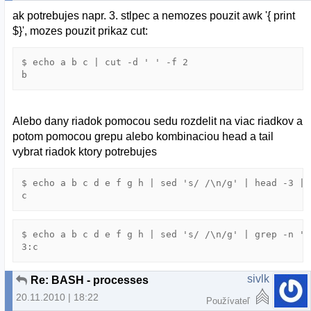
ak potrebujes napr. 3. stlpec a nemozes pouzit awk '{ print
$}', mozes pouzit prikaz cut:
$ echo a b c | cut -d ' ' -f 2

Alebo dany riadok pomocou sedu rozdelit na viac riadkov a
potom pomocou grepu alebo kombinaciou head a tail
vybrat riadok ktory potrebujes
$ echo a b c d e f g h | sed 's/ /\n/g' | head -3 | 
$ echo a b c d e f g h | sed 's/ /\n/g' | grep -n ''
sivlk
Re: BASH - processes
20.11.2010 | 18:22
Používateľ