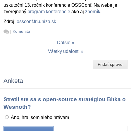
uskutoční 13. ročník konferencie OSSConf. Na webe je
zverejnený
program konferencie
ako aj
zborník
.
Zdroj:
ossconf.fri.uniza.sk
|
Komunita
Ďalšie
Všetky udalosti
Pridať správu
Anketa
Stretli ste sa s open-source stratégiou Bitka o
Wesnoth?
Áno, hral som alebo hrávam