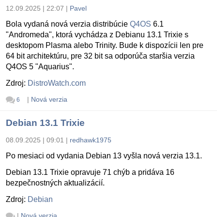
12.09.2025 | 22:07
|
Pavel
Bola vydaná nová verzia distribúcie
Q4OS
6.1
"Andromeda", ktorá vychádza z Debianu 13.1 Trixie s
desktopom Plasma alebo Trinity. Bude k dispozícii len pre
64 bit architektúru, pre 32 bit sa odporúča staršia verzia
Q4OS 5 "Aquarius".
Zdroj:
DistroWatch.com
|
Nová verzia
6
Debian 13.1 Trixie
08.09.2025 | 09:01
|
redhawk1975
Po mesiaci od vydania Debian 13 vyšla nová verzia 13.1.
Debian 13.1 Trixie opravuje 71 chýb a pridáva 16
bezpečnostných aktualizácií.
Zdroj:
Debian
|
Nová verzia