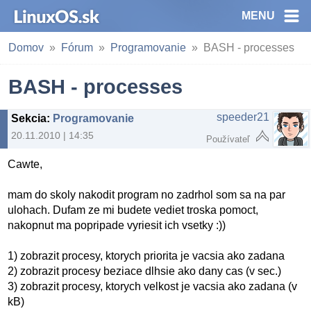
MENU
Domov
Fórum
Programovanie
BASH - processes
BASH - processes
speeder21
Sekcia
:
Programovanie
20.11.2010 | 14:35
Používateľ
Cawte,
mam do skoly nakodit program no zadrhol som sa na par
ulohach. Dufam ze mi budete vediet troska pomoct,
nakopnut ma popripade vyriesit ich vsetky :))
1) zobrazit procesy, ktorych priorita je vacsia ako zadana
2) zobrazit procesy beziace dlhsie ako dany cas (v sec.)
3) zobrazit procesy, ktorych velkost je vacsia ako zadana (v
kB)