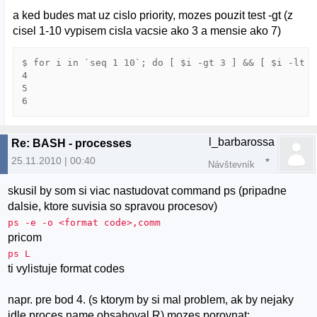
a ked budes mat uz cislo priority, mozes pouzit test -gt (z
cisel 1-10 vypisem cisla vacsie ako 3 a mensie ako 7)
$ for i in `seq 1 10`; do [ $i -gt 3 ] && [ $i -lt 7
4

5

l_barbarossa
Re: BASH - processes
25.11.2010 | 00:40
Návštevník
skusil by som si viac nastudovat command ps (pripadne
dalsie, ktore suvisia so spravou procesov)
ps -e -o <format code>,comm
pricom
ps L
ti vylistuje format codes
napr. pre bod 4. (s ktorym by si mal problem, ak by nejaky
idle proces name obsahoval R) mozes porovnat: