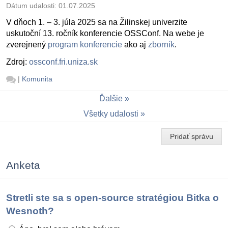
Dátum udalosti:
01.07.2025
V dňoch 1. – 3. júla 2025 sa na Žilinskej univerzite
uskutoční 13. ročník konferencie OSSConf. Na webe je
zverejnený
program konferencie
ako aj
zborník
.
Zdroj:
ossconf.fri.uniza.sk
|
Komunita
Ďalšie
Všetky udalosti
Pridať správu
Anketa
Stretli ste sa s open-source stratégiou Bitka o
Wesnoth?