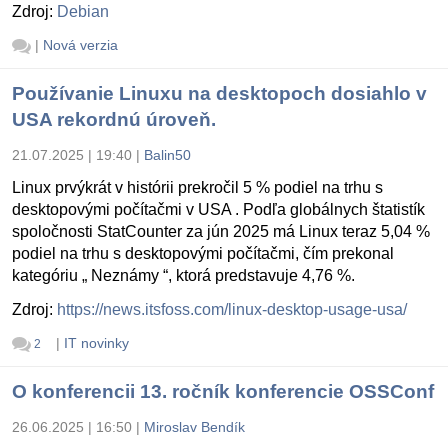
Zdroj:
Debian
|
Nová verzia
Používanie Linuxu na desktopoch dosiahlo v
USA rekordnú úroveň.
21.07.2025 | 19:40
|
Balin50
Linux prvýkrát v histórii prekročil 5 % podiel na trhu s
desktopovými počítačmi v USA . Podľa globálnych štatistík
spoločnosti StatCounter za jún 2025 má Linux teraz 5,04 %
podiel na trhu s desktopovými počítačmi, čím prekonal
kategóriu „ Neznámy “, ktorá predstavuje 4,76 %.
Zdroj:
https://news.itsfoss.com/linux-desktop-usage-usa/
|
IT novinky
2
O konferencii 13. ročník konferencie OSSConf
26.06.2025 | 16:50
|
Miroslav Bendík