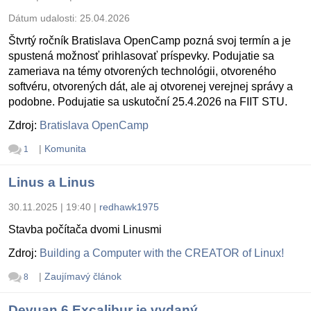
Dátum udalosti:
25.04.2026
Štvrtý ročník Bratislava OpenCamp pozná svoj termín a je
spustená možnosť prihlasovať príspevky. Podujatie sa
zameriava na témy otvorených technológii, otvoreného
softvéru, otvorených dát, ale aj otvorenej verejnej správy a
podobne. Podujatie sa uskutoční 25.4.2026 na FIIT STU.
Zdroj:
Bratislava OpenCamp
|
Komunita
1
Linus a Linus
30.11.2025 | 19:40
|
redhawk1975
Stavba počítača dvomi Linusmi
Zdroj:
Building a Computer with the CREATOR of Linux!
|
Zaujímavý článok
8
Devuan 6 Excalibur je vydaný