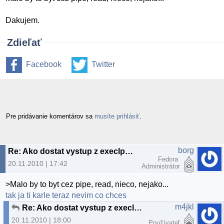
Dakujem.
Zdieľať
Facebook
Twitter
Pre pridávanie komentárov sa
musíte prihlásiť
.
borg
Re: Ako dostat vystup z execlp do stringovej premmenej
Fedora
20.11.2010 | 17:42
Administrátor
>Malo by to byt cez pipe, read, nieco, nejako...
tak ja ti karle teraz nevim co chces
m4jkl
Re: Ako dostat vystup z execlp do stringovej premmenej
20.11.2010 | 18:00
Používateľ