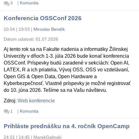
|
Komunita
3
Konferencia OSSConf 2026
10.04 | 19:03
|
Miroslav Bendík
Dátum udalosti:
01.07.2026
Aj tento rok sa na Fakulte riadenia a informatiky Žilinskej
Univerzity v dňoch 1-3. júla 2026 bude konať konferencia
OSSConf. Príspevky budú zaradené v sekciách: Open AI,
LATEX, R a ich priatelia, Vývoj OSS, OSS vo vzdelávaní,
Open GIS & Open Data, Open Hardware a
Kyberbezpečnosť. Vlastné príspevky je možné registrovať
do 10. júna 2026. Tešíme sa na Vašu návštevu.
Zdroj:
Web konferencie
|
Komunita
1
Prihláste prednášku na 4. ročník OpenCamp
24.01 | 14:45
|
MarekGalinski