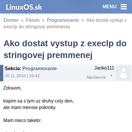
MENU
Domov
Fórum
Programovanie
Ako dostat vystup z
execlp do stringovej premmenej
Ako dostat vystup z execlp do
stringovej premmenej
Janko111
Sekcia
:
Programovanie
20.11.2010 | 16:42
Návštevník
Zdravim,
trapim sa s tym uz druhy cely den,
ale mam mensie pokroky.
Mam nieco taketo: