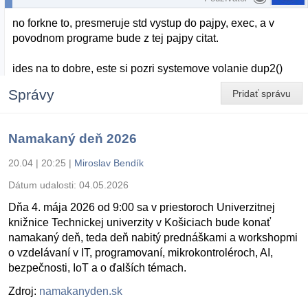
no forkne to, presmeruje std vystup do pajpy, exec, a v
povodnom programe bude z tej pajpy citat.
ides na to dobre, este si pozri systemove volanie dup2()
Správy
Pridať správu
Namakaný deň 2026
20.04 | 20:25
|
Miroslav Bendík
Dátum udalosti:
04.05.2026
Dňa 4. mája 2026 od 9:00 sa v priestoroch Univerzitnej
knižnice Technickej univerzity v Košiciach bude konať
namakaný deň, teda deň nabitý prednáškami a workshopmi
o vzdelávaní v IT, programovaní, mikrokontroléroch, AI,
bezpečnosti, IoT a o ďalších témach.
Zdroj:
namakanyden.sk