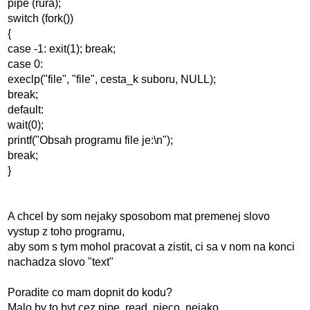
pipe (rura);
switch (fork())
{
case -1: exit(1); break;
case 0:
execlp("file", "file", cesta_k suboru, NULL);
break;
default:
wait(0);
printf("Obsah programu file je:\n");
break;
}
A chcel by som nejaky sposobom mat premenej slovo
vystup z toho programu,
aby som s tym mohol pracovat a zistit, ci sa v nom na konci
nachadza slovo "text"
Poradite co mam dopnit do kodu?
Malo by to byt cez pipe, read, nieco, nejako...