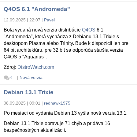
Q4OS 6.1 "Andromeda"
12.09.2025 | 22:07
|
Pavel
Bola vydaná nová verzia distribúcie
Q4OS
6.1
"Andromeda", ktorá vychádza z Debianu 13.1 Trixie s
desktopom Plasma alebo Trinity. Bude k dispozícii len pre
64 bit architektúru, pre 32 bit sa odporúča staršia verzia
Q4OS 5 "Aquarius".
Zdroj:
DistroWatch.com
|
Nová verzia
6
Debian 13.1 Trixie
08.09.2025 | 09:01
|
redhawk1975
Po mesiaci od vydania Debian 13 vyšla nová verzia 13.1.
Debian 13.1 Trixie opravuje 71 chýb a pridáva 16
bezpečnostných aktualizácií.