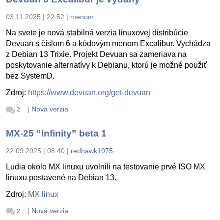
03.11.2025 | 22:52
|
menom
Na svete je nová stabilná verzia linuxovej distribúcie
Devuan s číslom 6 a kódovým menom Excalibur. Vychádza
z Debian 13 Trixie. Projekt Devuan sa zameriava na
poskytovanie alternatívy k Debianu, ktorú je možné použiť
bez SystemD.
Zdroj:
https://www.devuan.org/get-devuan
|
Nová verzia
2
MX-25 “Infinity” beta 1
22.09.2025 | 08:40
|
redhawk1975
Ludia okolo MX linuxu uvolnili na testovanie prvé ISO MX
linuxu postavené na Debian 13.
Zdroj:
MX linux
|
Nová verzia
2