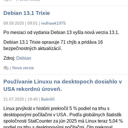
Debian 13.1 Trixie
08.09.2025 | 09:01
|
redhawk1975
Po mesiaci od vydania Debian 13 vyšla nová verzia 13.1.
Debian 13.1 Trixie opravuje 71 chýb a pridáva 16
bezpečnostných aktualizácií.
Zdroj:
Debian
|
Nová verzia
Používanie Linuxu na desktopoch dosiahlo v
USA rekordnú úroveň.
21.07.2025 | 19:40
|
Balin50
Linux prvýkrát v histórii prekročil 5 % podiel na trhu s
desktopovými počítačmi v USA . Podľa globálnych štatistík
spoločnosti StatCounter za jún 2025 má Linux teraz 5,04 %
podiel na trhu s desktopovými počítačmi, čím prekonal