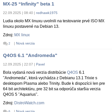
MX-25 “Infinity” beta 1
22.09.2025 | 08:40
|
redhawk1975
Ludia okolo MX linuxu uvolnili na testovanie prvé ISO MX
linuxu postavené na Debian 13.
Zdroj:
MX linux
|
Nová verzia
2
Q4OS 6.1 "Andromeda"
12.09.2025 | 22:07
|
Pavel
Bola vydaná nová verzia distribúcie
Q4OS
6.1
"Andromeda", ktorá vychádza z Debianu 13.1 Trixie s
desktopom Plasma alebo Trinity. Bude k dispozícii len pre
64 bit architektúru, pre 32 bit sa odporúča staršia verzia
Q4OS 5 "Aquarius".
Zdroj:
DistroWatch.com
|
Nová verzia
6