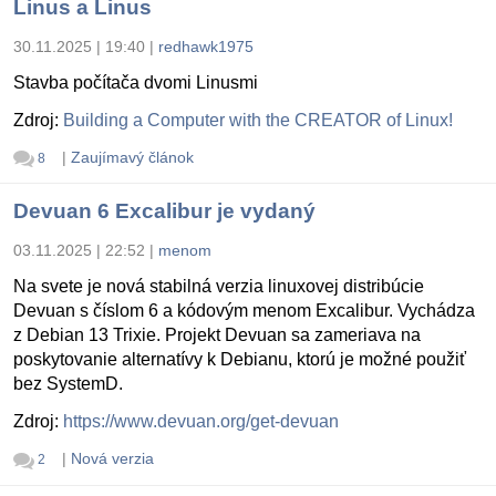
Linus a Linus
30.11.2025 | 19:40
|
redhawk1975
Stavba počítača dvomi Linusmi
Zdroj:
Building a Computer with the CREATOR of Linux!
|
Zaujímavý článok
8
Devuan 6 Excalibur je vydaný
03.11.2025 | 22:52
|
menom
Na svete je nová stabilná verzia linuxovej distribúcie
Devuan s číslom 6 a kódovým menom Excalibur. Vychádza
z Debian 13 Trixie. Projekt Devuan sa zameriava na
poskytovanie alternatívy k Debianu, ktorú je možné použiť
bez SystemD.
Zdroj:
https://www.devuan.org/get-devuan
|
Nová verzia
2