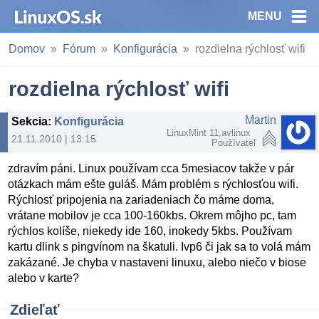
MENU
Domov
Fórum
Konfigurácia
rozdielna rýchlosť wifi
rozdielna rýchlosť wifi
Martin
Sekcia
:
Konfigurácia
LinuxMint 11,avlinux
21.11.2010 | 13:15
Používateľ
zdravím páni. Linux používam cca 5mesiacov takže v pár
otázkach mám ešte guláš. Mám problém s rýchlosťou wifi.
Rýchlosť pripojenia na zariadeniach čo máme doma,
vrátane mobilov je cca 100-160kbs. Okrem môjho pc, tam
rýchlos kolíše, niekedy ide 160, inokedy 5kbs. Používam
kartu dlink s pingvínom na škatuli. Ivp6 či jak sa to volá mám
zakázané. Je chyba v nastaveni linuxu, alebo niečo v biose
alebo v karte?
Zdieľať