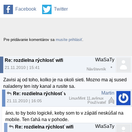
Facebook
Twitter
Pre pridávanie komentárov sa
musíte prihlásiť
.
WlaSaTy
Re: rozdielna rýchlosť wifi
21.11.2010 | 15:41
Návštevník
Zavisi aj od toho, kolko je na okoli sieti. Mozno ma aj sused
naladeny ten isty kanal a rusite sa.
Martin
Re: rozdielna rýchlosť wifi
LinuxMint 11,avlinux
21.11.2010 | 16:05
Používateľ
áno, to by bolo logické, keby som to v zápätí neskúšal na
mobile. Ten ťahá na v pohode.
WlaSaTy
Re: rozdielna rýchlosť wifi