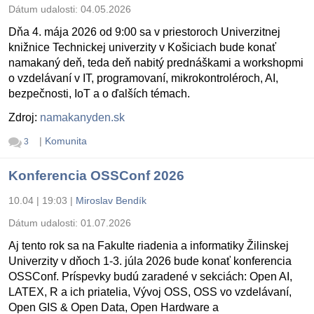
Dátum udalosti:
04.05.2026
Dňa 4. mája 2026 od 9:00 sa v priestoroch Univerzitnej
knižnice Technickej univerzity v Košiciach bude konať
namakaný deň, teda deň nabitý prednáškami a workshopmi
o vzdelávaní v IT, programovaní, mikrokontroléroch, AI,
bezpečnosti, IoT a o ďalších témach.
Zdroj:
namakanyden.sk
|
Komunita
3
Konferencia OSSConf 2026
10.04 | 19:03
|
Miroslav Bendík
Dátum udalosti:
01.07.2026
Aj tento rok sa na Fakulte riadenia a informatiky Žilinskej
Univerzity v dňoch 1-3. júla 2026 bude konať konferencia
OSSConf. Príspevky budú zaradené v sekciách: Open AI,
LATEX, R a ich priatelia, Vývoj OSS, OSS vo vzdelávaní,
Open GIS & Open Data, Open Hardware a