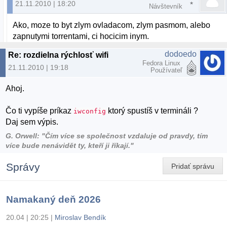
21.11.2010 | 18:20
Návštevník
Ako, moze to byt zlym ovladacom, zlym pasmom, alebo
zapnutymi torrentami, ci hocicim inym.
dodoedo
Re: rozdielna rýchlosť wifi
Fedora Linux
21.11.2010 | 19:18
Používateľ
Ahoj.
Čo ti vypíše príkaz
ktorý spustíš v termináli ?
iwconfig
Daj sem výpis.
G. Orwell: "Čím více se společnost vzdaluje od pravdy, tím
více bude nenávidět ty, kteří ji říkají."
Správy
Pridať správu
Namakaný deň 2026
20.04 | 20:25
|
Miroslav Bendík