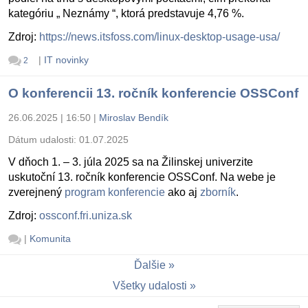
kategóriu „ Neznámy “, ktorá predstavuje 4,76 %.
Zdroj:
https://news.itsfoss.com/linux-desktop-usage-usa/
|
IT novinky
2
O konferencii 13. ročník konferencie OSSConf
26.06.2025 | 16:50
|
Miroslav Bendík
Dátum udalosti:
01.07.2025
V dňoch 1. – 3. júla 2025 sa na Žilinskej univerzite
uskutoční 13. ročník konferencie OSSConf. Na webe je
zverejnený
program konferencie
ako aj
zborník
.
Zdroj:
ossconf.fri.uniza.sk
|
Komunita
Ďalšie
Všetky udalosti