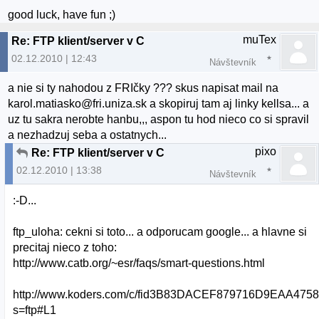
good luck, have fun ;)
muTex
Re: FTP klient/server v C
02.12.2010 | 12:43
Návštevník
a nie si ty nahodou z FRIčky ??? skus napisat mail na
karol.matiasko@fri.uniza.sk a skopiruj tam aj linky kellsa... a
uz tu sakra nerobte hanbu,,, aspon tu hod nieco co si spravil
a nezhadzuj seba a ostatnych...
pixo
Re: FTP klient/server v C
02.12.2010 | 13:38
Návštevník
:-D...
ftp_uloha: cekni si toto... a odporucam google... a hlavne si
precitaj nieco z toho:
http://www.catb.org/~esr/faqs/smart-questions.html
http://www.koders.com/c/fid3B83DACEF879716D9EAA47
s=ftp#L1