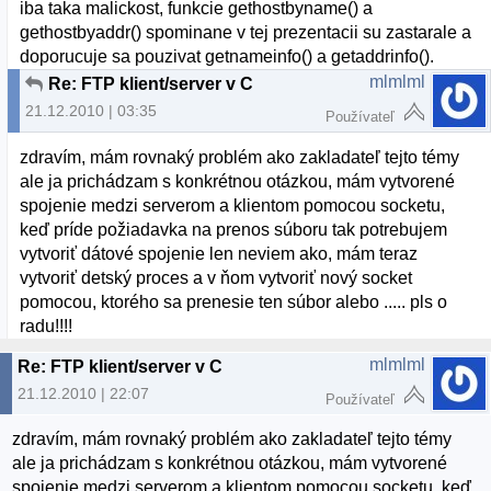
iba taka malickost, funkcie gethostbyname() a
gethostbyaddr() spominane v tej prezentacii su zastarale a
doporucuje sa pouzivat getnameinfo() a getaddrinfo().
mlmlml
Re: FTP klient/server v C
21.12.2010 | 03:35
Používateľ
zdravím, mám rovnaký problém ako zakladateľ tejto témy
ale ja prichádzam s konkrétnou otázkou, mám vytvorené
spojenie medzi serverom a klientom pomocou socketu,
keď príde požiadavka na prenos súboru tak potrebujem
vytvoriť dátové spojenie len neviem ako, mám teraz
vytvoriť detský proces a v ňom vytvoriť nový socket
pomocou, ktorého sa prenesie ten súbor alebo ..... pls o
radu!!!!
mlmlml
Re: FTP klient/server v C
21.12.2010 | 22:07
Používateľ
zdravím, mám rovnaký problém ako zakladateľ tejto témy
ale ja prichádzam s konkrétnou otázkou, mám vytvorené
spojenie medzi serverom a klientom pomocou socketu, keď