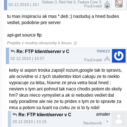
Debian 3, Red Hat 6, Fedora Core 3
02.12.2010 | 15:03
Používateľ
tu mas inspiraciu ak mas *.deb ;) nastuduj a hned budes
vediet, podobne pre server
apt-get source ftp
Prejdite z modrej obrazovky k linuxu :))
meezz
Re: FTP klient/server v C
02.12.2010 | 15:07
Používateľ
keby si aspon troska zapojil rozum,google tak to spravis,
ale ocividne si z tych studentov ktori cakaju ze to niekto
vypracuje za teba, hlavne ze prva vetra boal hned :
neviem s tym ani pohnut tak naco chodis potom do skoly
hm? skus nieco vymysliet a ak si nebudes vediet dat
rady poradime ale nie ze tu prides s tym ze to spravte za
mna a potom sa tvarit na civku ze si to ty robil
amater
Re: FTP klient/server v C
20.12.2010 | 13:15
Návštevník