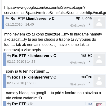
https://www.google.com/accounts/ServiceLogin?
service=mail&passive=true&rm=false&continue=http://mai
ftp_uloha
Re: FTP klient/server v C
02.12.2010 | 14:40
Návštevník
mno neviem kto tu koho zhadzuje ...my tu hladame namety
ako zacat ...ty tu asi len chodis a trapne tu vyrypujes do
ludi..... tak ak nemas nieco zaujimave k teme tak tu
neotravuj a viac nepis
muTex
Re: FTP klient/server v C
02.12.2010 | 14:58
Návštevník
sorry ja tu len hosťujem ...
muTex
Re: FTP klient/server v C
02.12.2010 | 15:00
Návštevník
namety hladaj na googli ... tu prid s konkretnou otazkou a
nie celym zadanim :D
lime
Re: FTP klient/server v C