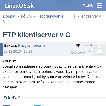
MENU
Domov
Fórum
Programovanie
FTP klient/server v
C
FTP klient/server v C
ftp_uloha
Sekcia
:
Programovanie
02.12.2010 | 10:28
Návštevník
Zdravim
dostal som zadanie naprogramovat ftp server a klienta v C-
cku a neviem s tym ani pohnut , vedel by mi prosim vas s
tym niekto pomoct , bol by som vam velmi vdačny. Dufam ze
sa niekto ozve som uz fakt v koncoch. za pomoc vopred
dakujem.
Zdieľať