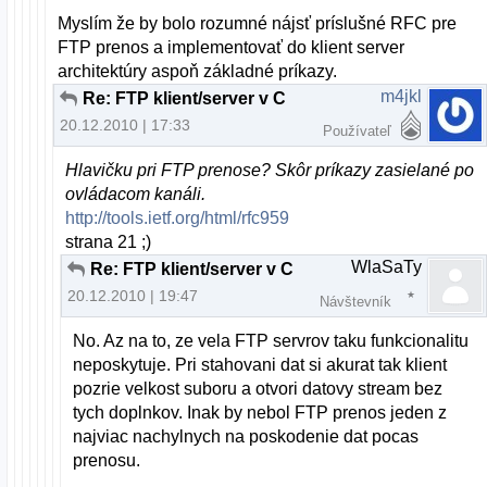
Myslím že by bolo rozumné nájsť príslušné RFC pre
FTP prenos a implementovať do klient server
architektúry aspoň základné príkazy.
m4jkl
Re: FTP klient/server v C
20.12.2010 | 17:33
Používateľ
Hlavičku pri FTP prenose? Skôr príkazy zasielané po
ovládacom kanáli.
http://tools.ietf.org/html/rfc959
strana 21 ;)
WlaSaTy
Re: FTP klient/server v C
20.12.2010 | 19:47
Návštevník
No. Az na to, ze vela FTP servrov taku funkcionalitu
neposkytuje. Pri stahovani dat si akurat tak klient
pozrie velkost suboru a otvori datovy stream bez
tych doplnkov. Inak by nebol FTP prenos jeden z
najviac nachylnych na poskodenie dat pocas
prenosu.