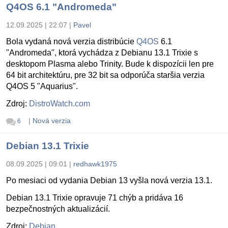
Q4OS 6.1 "Andromeda"
12.09.2025 | 22:07
|
Pavel
Bola vydaná nová verzia distribúcie
Q4OS
6.1
"Andromeda", ktorá vychádza z Debianu 13.1 Trixie s
desktopom Plasma alebo Trinity. Bude k dispozícii len pre
64 bit architektúru, pre 32 bit sa odporúča staršia verzia
Q4OS 5 "Aquarius".
Zdroj:
DistroWatch.com
|
Nová verzia
6
Debian 13.1 Trixie
08.09.2025 | 09:01
|
redhawk1975
Po mesiaci od vydania Debian 13 vyšla nová verzia 13.1.
Debian 13.1 Trixie opravuje 71 chýb a pridáva 16
bezpečnostných aktualizácií.
Zdroj:
Debian