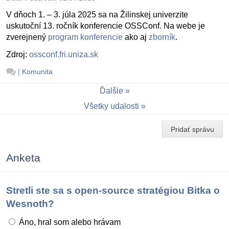
V dňoch 1. – 3. júla 2025 sa na Žilinskej univerzite
uskutoční 13. ročník konferencie OSSConf. Na webe je
zverejnený
program konferencie
ako aj
zborník
.
Zdroj:
ossconf.fri.uniza.sk
|
Komunita
Ďalšie
Všetky udalosti
Pridať správu
Anketa
Stretli ste sa s open-source stratégiou Bitka o
Wesnoth?
Áno, hral som alebo hrávam