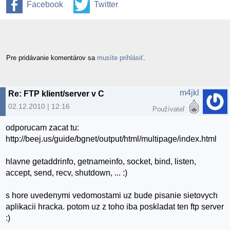
Facebook
Twitter
Pre pridávanie komentárov sa
musíte prihlásiť
.
m4jkl
Re: FTP klient/server v C
02.12.2010 | 12:16
Používateľ
odporucam zacat tu:
http://beej.us/guide/bgnet/output/html/multipage/index.html
hlavne getaddrinfo, getnameinfo, socket, bind, listen,
accept, send, recv, shutdown, ... :)
s hore uvedenymi vedomostami uz bude pisanie sietovych
aplikacii hracka. potom uz z toho iba poskladat ten ftp server
:)