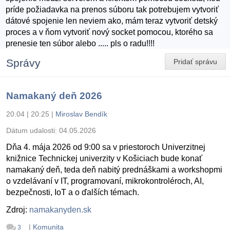
príde požiadavka na prenos súboru tak potrebujem vytvoriť
dátové spojenie len neviem ako, mám teraz vytvoriť detský
proces a v ňom vytvoriť nový socket pomocou, ktorého sa
prenesie ten súbor alebo ..... pls o radu!!!!
Správy
Pridať správu
Namakaný deň 2026
20.04 | 20:25
|
Miroslav Bendík
Dátum udalosti:
04.05.2026
Dňa 4. mája 2026 od 9:00 sa v priestoroch Univerzitnej
knižnice Technickej univerzity v Košiciach bude konať
namakaný deň, teda deň nabitý prednáškami a workshopmi
o vzdelávaní v IT, programovaní, mikrokontroléroch, AI,
bezpečnosti, IoT a o ďalších témach.
Zdroj:
namakanyden.sk
|
Komunita
3