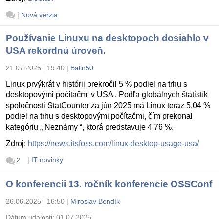
|
Nová verzia
Používanie Linuxu na desktopoch dosiahlo v
USA rekordnú úroveň.
21.07.2025 | 19:40
|
Balin50
Linux prvýkrát v histórii prekročil 5 % podiel na trhu s
desktopovými počítačmi v USA . Podľa globálnych štatistík
spoločnosti StatCounter za jún 2025 má Linux teraz 5,04 %
podiel na trhu s desktopovými počítačmi, čím prekonal
kategóriu „ Neznámy “, ktorá predstavuje 4,76 %.
Zdroj:
https://news.itsfoss.com/linux-desktop-usage-usa/
|
IT novinky
2
O konferencii 13. ročník konferencie OSSConf
26.06.2025 | 16:50
|
Miroslav Bendík
Dátum udalosti:
01.07.2025