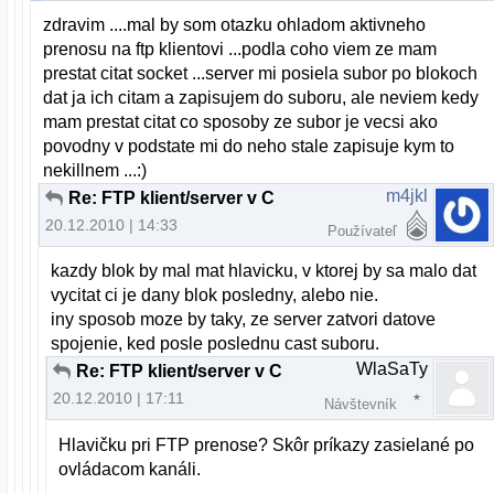
zdravim ....mal by som otazku ohladom aktivneho
prenosu na ftp klientovi ...podla coho viem ze mam
prestat citat socket ...server mi posiela subor po blokoch
dat ja ich citam a zapisujem do suboru, ale neviem kedy
mam prestat citat co sposoby ze subor je vecsi ako
povodny v podstate mi do neho stale zapisuje kym to
nekillnem ...:)
m4jkl
Re: FTP klient/server v C
20.12.2010 | 14:33
Používateľ
kazdy blok by mal mat hlavicku, v ktorej by sa malo dat
vycitat ci je dany blok posledny, alebo nie.
iny sposob moze by taky, ze server zatvori datove
spojenie, ked posle poslednu cast suboru.
WlaSaTy
Re: FTP klient/server v C
20.12.2010 | 17:11
Návštevník
Hlavičku pri FTP prenose? Skôr príkazy zasielané po
ovládacom kanáli.