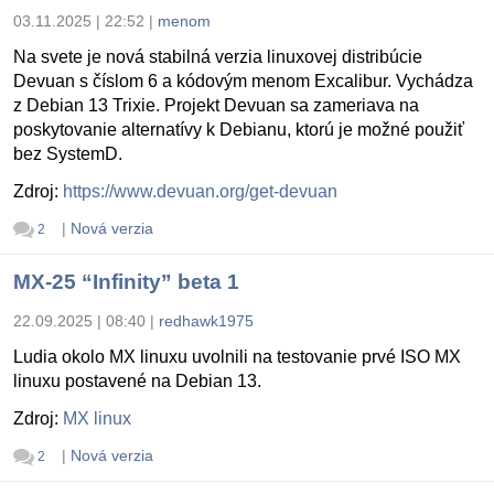
03.11.2025 | 22:52
|
menom
Na svete je nová stabilná verzia linuxovej distribúcie
Devuan s číslom 6 a kódovým menom Excalibur. Vychádza
z Debian 13 Trixie. Projekt Devuan sa zameriava na
poskytovanie alternatívy k Debianu, ktorú je možné použiť
bez SystemD.
Zdroj:
https://www.devuan.org/get-devuan
|
Nová verzia
2
MX-25 “Infinity” beta 1
22.09.2025 | 08:40
|
redhawk1975
Ludia okolo MX linuxu uvolnili na testovanie prvé ISO MX
linuxu postavené na Debian 13.
Zdroj:
MX linux
|
Nová verzia
2