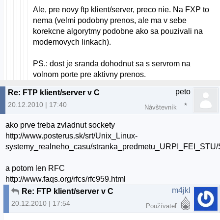
Ale, pre novy ftp klient/server, preco nie. Na FXP to
nema (velmi podobny prenos, ale ma v sebe
korekcne algorytmy podobne ako sa pouzivali na
modemovych linkach).
PS.: dost je sranda dohodnut sa s servrom na
volnom porte pre aktivny prenos.
peto
Re: FTP klient/server v C
20.12.2010 | 17:40
Návštevník
ako prve treba zvladnut sockety
http://www.posterus.sk/srt/Unix_Linux-
systemy_realneho_casu/stranka_predmetu_URPI_FEI_STU/S
a potom len RFC
http://www.faqs.org/rfcs/rfc959.html
m4jkl
Re: FTP klient/server v C
20.12.2010 | 17:54
Používateľ