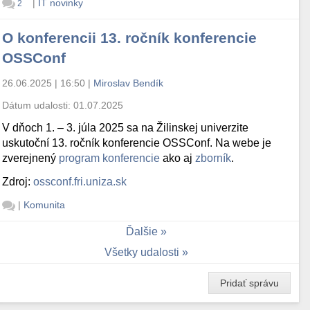
|
IT novinky
2
O konferencii 13. ročník konferencie
OSSConf
26.06.2025 | 16:50
|
Miroslav Bendík
Dátum udalosti:
01.07.2025
V dňoch 1. – 3. júla 2025 sa na Žilinskej univerzite
uskutoční 13. ročník konferencie OSSConf. Na webe je
zverejnený
program konferencie
ako aj
zborník
.
Zdroj:
ossconf.fri.uniza.sk
|
Komunita
Ďalšie
Všetky udalosti
Pridať správu