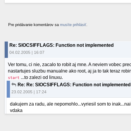
Pre pridávanie komentárov sa
musíte prihlásiť
.
Re: SIOCSIFFLAGS: Function not implemented
04.02.2005 | 16:07
Ver tomu, ci nie, zacalo to robit aj mne. A neviem vobec pre
nastartujes sluzbu manualne ako root, aj ja to tak teraz rob
...to zalezi od linuxu.
start
Re: Re: SIOCSIFFLAGS: Function not implemented
23.02.2005 | 17:24
dakujem za radu, ale nepomohlo...vyriesil som to inak...nai
vdaka