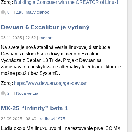
Zdroj:
Building a Computer with the CREATOR of Linux!
|
Zaujímavý článok
8
Devuan 6 Excalibur je vydaný
03.11.2025 | 22:52
|
menom
Na svete je nová stabilná verzia linuxovej distribúcie
Devuan s číslom 6 a kódovým menom Excalibur.
Vychádza z Debian 13 Trixie. Projekt Devuan sa
zameriava na poskytovanie alternatívy k Debianu, ktorú je
možné použiť bez SystemD.
Zdroj:
https://www.devuan.org/get-devuan
|
Nová verzia
2
MX-25 “Infinity” beta 1
22.09.2025 | 08:40
|
redhawk1975
Ludia okolo MX linuxu uvolnili na testovanie prvé ISO MX