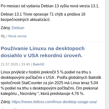
Po mesiaci od vydania Debian 13 vyšla nová verzia 13.1.
Debian 13.1 Trixie opravuje 71 chýb a pridáva 16
bezpečnostných aktualizácií.
Zdroj:
Debian
|
Nová verzia
Používanie Linuxu na desktopoch
dosiahlo v USA rekordnú úroveň.
21.07.2025 | 19:40
|
Balin50
Linux prvýkrát v histórii prekročil 5 % podiel na trhu s
desktopovými počítačmi v USA . Podľa globálnych štatistík
spoločnosti StatCounter za jún 2025 má Linux teraz 5,04
% podiel na trhu s desktopovými počítačmi, čím prekonal
kategóriu „ Neznámy “, ktorá predstavuje 4,76 %.
Zdroj:
https://news.itsfoss.com/linux-desktop-usage-usa/