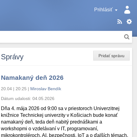
Prihlásiť
Správy
Pridať správu
Namakaný deň 2026
20.04 | 20:25
|
Miroslav Bendík
Dátum udalosti:
04.05.2026
Dňa 4. mája 2026 od 9:00 sa v priestoroch Univerzitnej
knižnice Technickej univerzity v Košiciach bude konať
namakaný deň, teda deň nabitý prednáškami a
workshopmi o vzdelávaní v IT, programovaní,
mikrokontroléroch, AI, bezpečnosti, IoT a o ďalších témach.