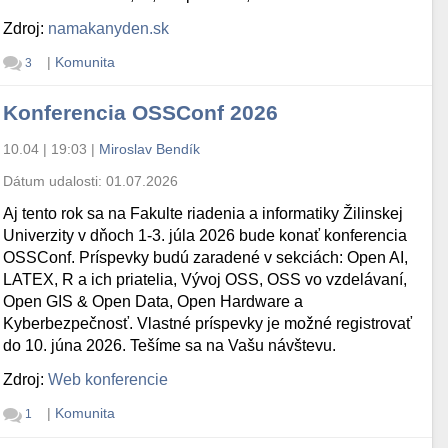
Zdroj:
namakanyden.sk
|
Komunita
3
Konferencia OSSConf 2026
10.04 | 19:03
|
Miroslav Bendík
Dátum udalosti:
01.07.2026
Aj tento rok sa na Fakulte riadenia a informatiky Žilinskej
Univerzity v dňoch 1-3. júla 2026 bude konať konferencia
OSSConf. Príspevky budú zaradené v sekciách: Open AI,
LATEX, R a ich priatelia, Vývoj OSS, OSS vo vzdelávaní,
Open GIS & Open Data, Open Hardware a
Kyberbezpečnosť. Vlastné príspevky je možné registrovať
do 10. júna 2026. Tešíme sa na Vašu návštevu.
Zdroj:
Web konferencie
|
Komunita
1