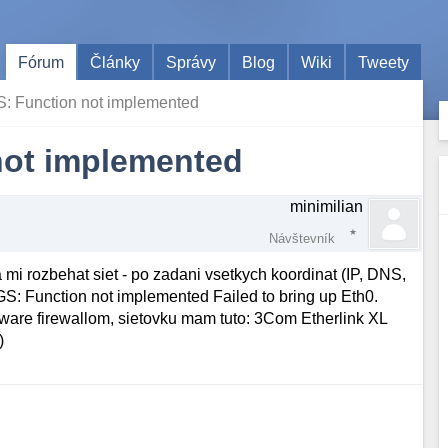
Fórum
Články
Správy
Blog
Wiki
Tweety
 Function not implemented
ot implemented
minimilian
Návštevník
mi rozbehat siet - po zadani vsetkych koordinat (IP, DNS,
GS: Function not implemented Failed to bring up Eth0.
dware firewallom, sietovku mam tuto: 3Com Etherlink XL
)