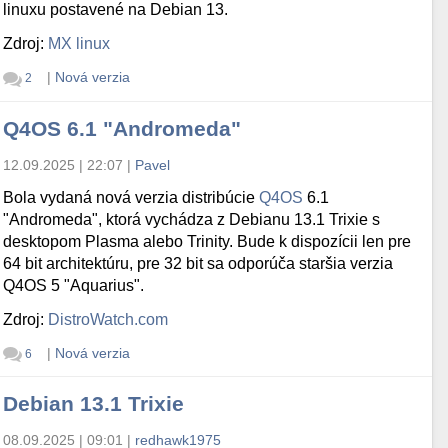
linuxu postavené na Debian 13.
Zdroj:
MX linux
|
Nová verzia
2
Q4OS 6.1 "Andromeda"
12.09.2025 | 22:07
|
Pavel
Bola vydaná nová verzia distribúcie
Q4OS
6.1
"Andromeda", ktorá vychádza z Debianu 13.1 Trixie s
desktopom Plasma alebo Trinity. Bude k dispozícii len pre
64 bit architektúru, pre 32 bit sa odporúča staršia verzia
Q4OS 5 "Aquarius".
Zdroj:
DistroWatch.com
|
Nová verzia
6
Debian 13.1 Trixie
08.09.2025 | 09:01
|
redhawk1975