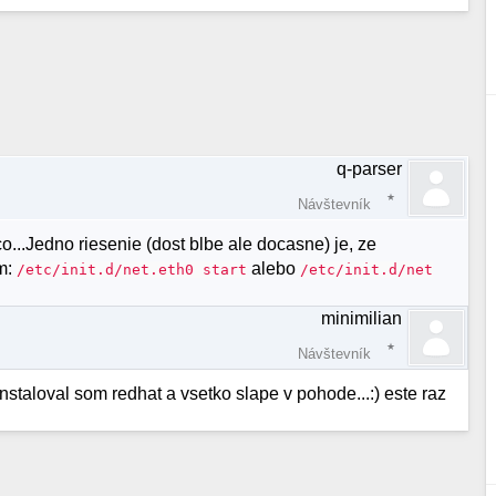
q-parser
Návštevník
co...Jedno riesenie (dost blbe ale docasne) je, ze
im:
alebo
/etc/init.d/net.eth0 start
/etc/init.d/net
minimilian
Návštevník
nstaloval som redhat a vsetko slape v pohode...:) este raz