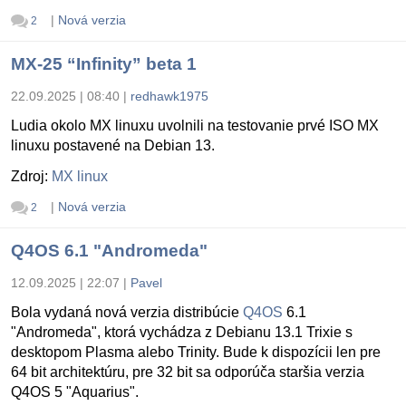
|
Nová verzia
2
MX-25 “Infinity” beta 1
22.09.2025 | 08:40
|
redhawk1975
Ludia okolo MX linuxu uvolnili na testovanie prvé ISO MX
linuxu postavené na Debian 13.
Zdroj:
MX linux
|
Nová verzia
2
Q4OS 6.1 "Andromeda"
12.09.2025 | 22:07
|
Pavel
Bola vydaná nová verzia distribúcie
Q4OS
6.1
"Andromeda", ktorá vychádza z Debianu 13.1 Trixie s
desktopom Plasma alebo Trinity. Bude k dispozícii len pre
64 bit architektúru, pre 32 bit sa odporúča staršia verzia
Q4OS 5 "Aquarius".