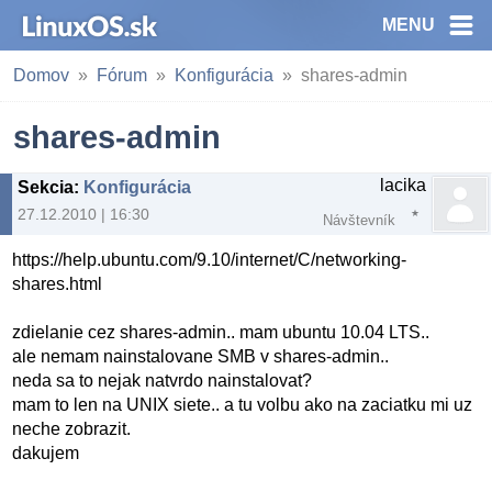
MENU
Domov
Fórum
Konfigurácia
shares-admin
shares-admin
lacika
Sekcia
:
Konfigurácia
27.12.2010 | 16:30
Návštevník
https://help.ubuntu.com/9.10/internet/C/networking-
shares.html
zdielanie cez shares-admin.. mam ubuntu 10.04 LTS..
ale nemam nainstalovane SMB v shares-admin..
neda sa to nejak natvrdo nainstalovat?
mam to len na UNIX siete.. a tu volbu ako na zaciatku mi uz
neche zobrazit.
dakujem