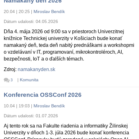
Namakaný deň 2026
20.04 | 20:25
|
Miroslav Bendík
Dátum udalosti:
04.05.2026
Dňa 4. mája 2026 od 9:00 sa v priestoroch Univerzitnej
knižnice Technickej univerzity v Košiciach bude konať
namakaný deň, teda deň nabitý prednáškami a workshopmi
o vzdelávaní v IT, programovaní, mikrokontroléroch, AI,
bezpečnosti, IoT a o ďalších témach.
Zdroj:
namakanyden.sk
|
Komunita
3
Konferencia OSSConf 2026
10.04 | 19:03
|
Miroslav Bendík
Dátum udalosti:
01.07.2026
Aj tento rok sa na Fakulte riadenia a informatiky Žilinskej
Univerzity v dňoch 1-3. júla 2026 bude konať konferencia