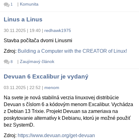
|
Komunita
1
Linus a Linus
30.11.2025 | 19:40
|
redhawk1975
Stavba počítača dvomi Linusmi
Zdroj:
Building a Computer with the CREATOR of Linux!
|
Zaujímavý článok
8
Devuan 6 Excalibur je vydaný
03.11.2025 | 22:52
|
menom
Na svete je nová stabilná verzia linuxovej distribúcie
Devuan s číslom 6 a kódovým menom Excalibur. Vychádza
z Debian 13 Trixie. Projekt Devuan sa zameriava na
poskytovanie alternatívy k Debianu, ktorú je možné použiť
bez SystemD.
Zdroj:
https://www.devuan.org/get-devuan