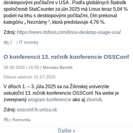
desktopovými počítačmi v USA . Podľa globálnych štatistík
spoločnosti StatCounter za jún 2025 má Linux teraz 5,04 %
podiel na trhu s desktopovými počítačmi, čím prekonal
kategóriu „ Neznámy “, ktorá predstavuje 4,76 %.
Zdroj:
https://news.itsfoss.com/linux-desktop-usage-usa/
|
IT novinky
2
O konferencii 13. ročník konferencie OSSConf
26.06.2025 | 16:50
|
Miroslav Bendík
Dátum udalosti:
01.07.2025
V dňoch 1. – 3. júla 2025 sa na Žilinskej univerzite
uskutoční 13. ročník konferencie OSSConf. Na webe je
zverejnený
program konferencie
ako aj
zborník
.
Zdroj:
ossconf.fri.uniza.sk
|
Komunita
Ďalšie