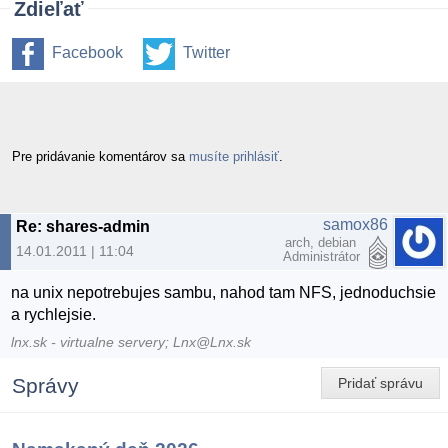
Zdieľať
Facebook
Twitter
Pre pridávanie komentárov sa
musíte prihlásiť
.
samox86
Re: shares-admin
arch, debian
14.01.2011 | 11:04
Administrátor
na unix nepotrebujes sambu, nahod tam NFS, jednoduchsie
a rychlejsie.
lnx.sk - virtualne servery; Lnx@Lnx.sk
Správy
Pridať správu