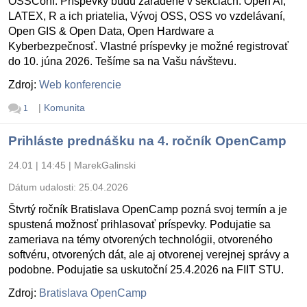
OSSConf. Príspevky budú zaradené v sekciách: Open AI,
LATEX, R a ich priatelia, Vývoj OSS, OSS vo vzdelávaní,
Open GIS & Open Data, Open Hardware a
Kyberbezpečnosť. Vlastné príspevky je možné registrovať
do 10. júna 2026. Tešíme sa na Vašu návštevu.
Zdroj:
Web konferencie
|
Komunita
1
Prihláste prednášku na 4. ročník OpenCamp
24.01 | 14:45
|
MarekGalinski
Dátum udalosti:
25.04.2026
Štvrtý ročník Bratislava OpenCamp pozná svoj termín a je
spustená možnosť prihlasovať príspevky. Podujatie sa
zameriava na témy otvorených technológii, otvoreného
softvéru, otvorených dát, ale aj otvorenej verejnej správy a
podobne. Podujatie sa uskutoční 25.4.2026 na FIIT STU.
Zdroj:
Bratislava OpenCamp