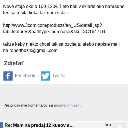
Nove stoja okolo 100-120€ Tieto boli v sklade ako nahradne
len sa rusila linka tak nam ostali.
http://www.3com.com/products/en_US/detail.jsp?
tab=features&pathtype=purchase&sku=3C16471B
takze keby niekto chcel tak sa ozvite tu alebo napiste mail
na robertbozik@gmail.com
Zdieľať
Facebook
Twitter
Pre pridávanie komentárov sa
musíte prihlásiť
.
hm
Re: Mam na predaj 12 kusov switchov: 3Com Baseline Switch 2024 (24x10/100TX)