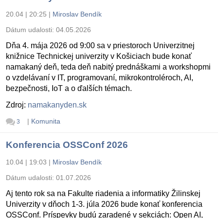
20.04 | 20:25
|
Miroslav Bendík
Dátum udalosti:
04.05.2026
Dňa 4. mája 2026 od 9:00 sa v priestoroch Univerzitnej
knižnice Technickej univerzity v Košiciach bude konať
namakaný deň, teda deň nabitý prednáškami a workshopmi
o vzdelávaní v IT, programovaní, mikrokontroléroch, AI,
bezpečnosti, IoT a o ďalších témach.
Zdroj:
namakanyden.sk
|
Komunita
3
Konferencia OSSConf 2026
10.04 | 19:03
|
Miroslav Bendík
Dátum udalosti:
01.07.2026
Aj tento rok sa na Fakulte riadenia a informatiky Žilinskej
Univerzity v dňoch 1-3. júla 2026 bude konať konferencia
OSSConf. Príspevky budú zaradené v sekciách: Open AI,