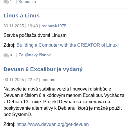
|
Komunita
1
Linus a Linus
30.11.2025 | 19:40
|
redhawk1975
Stavba počítača dvomi Linusmi
Zdroj:
Building a Computer with the CREATOR of Linux!
|
Zaujímavý článok
8
Devuan 6 Excalibur je vydaný
03.11.2025 | 22:52
|
menom
Na svete je nová stabilná verzia linuxovej distribúcie
Devuan s číslom 6 a kódovým menom Excalibur. Vychádza
z Debian 13 Trixie. Projekt Devuan sa zameriava na
poskytovanie alternatívy k Debianu, ktorú je možné použiť
bez SystemD.
Zdroj:
https://www.devuan.org/get-devuan