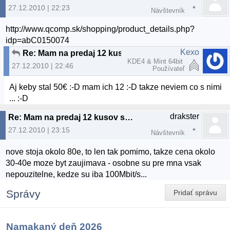
27.12.2010 | 22:23
Návštevník
http://www.qcomp.sk/shopping/product_details.php?
idp=abC0150074
Kexo
Re: Mam na predaj 12 kusov switchov: 3Com Baseline Switch 2024 (24x10/100TX)
KDE4 & Mint 64bit
27.12.2010 | 22:46
Používateľ
Aj keby stal 50€ :-D mam ich 12 :-D takze neviem co s nimi
... :-D
drakster
Re: Mam na predaj 12 kusov switchov: 3Com Baseline Switch 2024 (24x10/100TX)
27.12.2010 | 23:15
Návštevník
nove stoja okolo 80e, to len tak pomimo, takze cena okolo
30-40e moze byt zaujimava - osobne su pre mna vsak
nepouzitelne, kedze su iba 100Mbit/s...
Správy
Pridať správu
Namakaný deň 2026