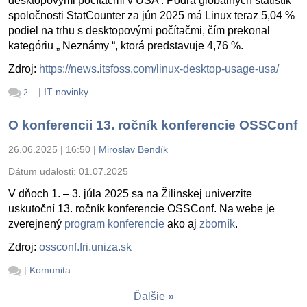
desktopovými počítačmi v USA . Podľa globálnych štatistík
spoločnosti StatCounter za jún 2025 má Linux teraz 5,04 %
podiel na trhu s desktopovými počítačmi, čím prekonal
kategóriu „ Neznámy “, ktorá predstavuje 4,76 %.
Zdroj:
https://news.itsfoss.com/linux-desktop-usage-usa/
|
IT novinky
2
O konferencii 13. ročník konferencie OSSConf
26.06.2025 | 16:50
|
Miroslav Bendík
Dátum udalosti:
01.07.2025
V dňoch 1. – 3. júla 2025 sa na Žilinskej univerzite
uskutoční 13. ročník konferencie OSSConf. Na webe je
zverejnený
program konferencie
ako aj
zborník
.
Zdroj:
ossconf.fri.uniza.sk
|
Komunita
Ďalšie