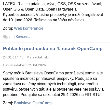
LATEX, R a ich priatelia, Vývoj OSS, OSS vo vzdelávaní,
Open GIS & Open Data, Open Hardware a
Kyberbezpečnosť. Vlastné príspevky je možné registrovať
do 10. júna 2026. Tešíme sa na Vašu návštevu.
Zdroj:
Web konferencie
|
Komunita
1
Prihláste prednášku na 4. ročník OpenCamp
24.01 | 14:45
|
MarekGalinski
Dátum udalosti:
25.04.2026
Štvrtý ročník Bratislava OpenCamp pozná svoj termín a je
spustená možnosť prihlasovať príspevky. Podujatie sa
zameriava na témy otvorených technológii, otvoreného
softvéru, otvorených dát, ale aj otvorenej verejnej správy a
podobne. Podujatie sa uskutoční 25.4.2026 na FIIT STU.
Zdroj:
Bratislava OpenCamp