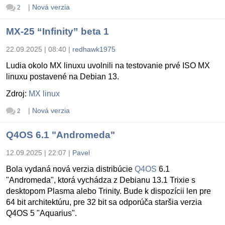
|
Nová verzia
2
MX-25 “Infinity” beta 1
22.09.2025 | 08:40
|
redhawk1975
Ludia okolo MX linuxu uvolnili na testovanie prvé ISO MX
linuxu postavené na Debian 13.
Zdroj:
MX linux
|
Nová verzia
2
Q4OS 6.1 "Andromeda"
12.09.2025 | 22:07
|
Pavel
Bola vydaná nová verzia distribúcie
Q4OS
6.1
"Andromeda", ktorá vychádza z Debianu 13.1 Trixie s
desktopom Plasma alebo Trinity. Bude k dispozícii len pre
64 bit architektúru, pre 32 bit sa odporúča staršia verzia
Q4OS 5 "Aquarius".