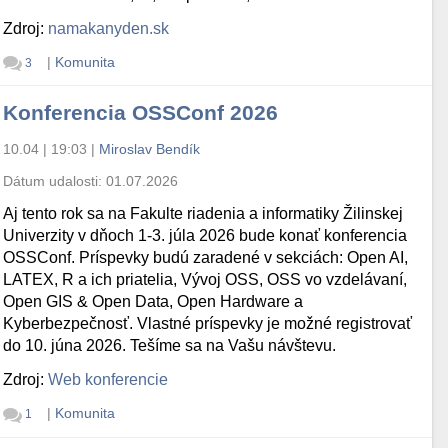
Zdroj:
namakanyden.sk
|
Komunita
3
Konferencia OSSConf 2026
10.04 | 19:03
|
Miroslav Bendík
Dátum udalosti:
01.07.2026
Aj tento rok sa na Fakulte riadenia a informatiky Žilinskej
Univerzity v dňoch 1-3. júla 2026 bude konať konferencia
OSSConf. Príspevky budú zaradené v sekciách: Open AI,
LATEX, R a ich priatelia, Vývoj OSS, OSS vo vzdelávaní,
Open GIS & Open Data, Open Hardware a
Kyberbezpečnosť. Vlastné príspevky je možné registrovať
do 10. júna 2026. Tešíme sa na Vašu návštevu.
Zdroj:
Web konferencie
|
Komunita
1