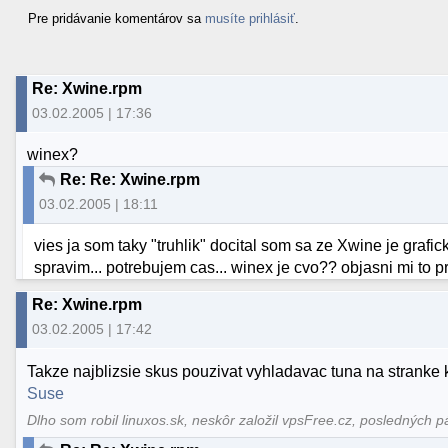
Pre pridávanie komentárov sa
musíte prihlásiť
.
Re: Xwine.rpm
03.02.2005 | 17:36
winex?
Re: Re: Xwine.rpm
03.02.2005 | 18:11
vies ja som taky "truhlik" docital som sa ze Xwine je grafi
spravim... potrebujem cas... winex je cvo?? objasni mi to pr
Re: Xwine.rpm
03.02.2005 | 17:42
Takze najblizsie skus pouzivat vyhladavac tuna na stranke ke
Suse
Dlho som robil linuxos.sk, neskôr založil vpsFree.cz, posledných p