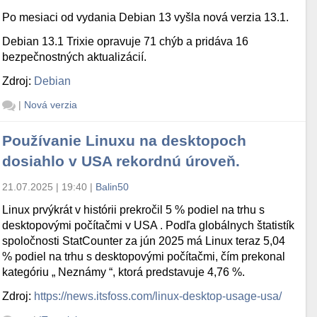
Po mesiaci od vydania Debian 13 vyšla nová verzia 13.1.
Debian 13.1 Trixie opravuje 71 chýb a pridáva 16
bezpečnostných aktualizácií.
Zdroj:
Debian
|
Nová verzia
Používanie Linuxu na desktopoch
dosiahlo v USA rekordnú úroveň.
21.07.2025 | 19:40
|
Balin50
Linux prvýkrát v histórii prekročil 5 % podiel na trhu s
desktopovými počítačmi v USA . Podľa globálnych štatistík
spoločnosti StatCounter za jún 2025 má Linux teraz 5,04
% podiel na trhu s desktopovými počítačmi, čím prekonal
kategóriu „ Neznámy “, ktorá predstavuje 4,76 %.
Zdroj:
https://news.itsfoss.com/linux-desktop-usage-usa/