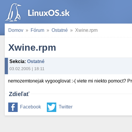
Domov
Fórum
Ostatné
Xwine.rpm
Xwine.rpm
Sekcia
:
Ostatné
03.02.2005 | 18:11
nemozemtonejak vygooglovat :-( viete mi niekto pomoct? P
Zdieľať
Facebook
Twitter