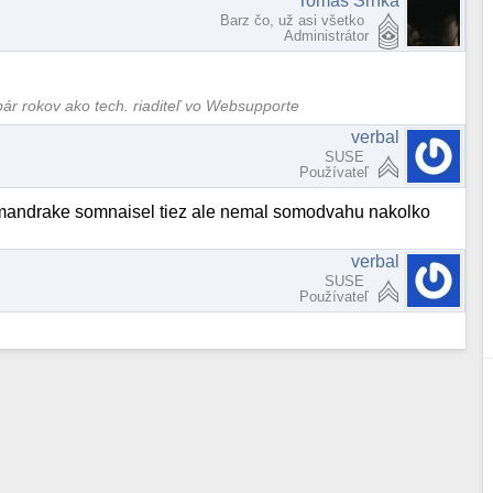
Tomáš Srnka
Barz čo, už asi všetko
Administrátor
pár rokov ako tech. riaditeľ vo Websupporte
verbal
SUSE
Používateľ
a mandrake somnaisel tiez ale nemal somodvahu nakolko
verbal
SUSE
Používateľ