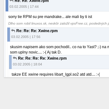
Re: Re: Xwine.rpm
03.02.2005 | 17:44
sorry tie RPM su pre mandrake... ale mali by ti ist
Dlho som robil linuxos.sk, neskôr založil vpsFree.cz, posledných 
Re: Re: Re: Xwine.rpm
03.02.2005 | 17:56
skusim napisem ako som pochodil.. co na to Yast? ;-) n
som uplny novic.... :-( Aj tak D.
Re: Re: Re: Re: Xwine.rpm
03.02.2005 | 18:04
takze EE xwine requires libart_lgpl.so2 atd atd.... :-(