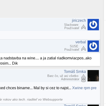
jiriczech
Slackware
Používateľ
verbal
SUSE
Používateľ
cka nadstavba na wine.... a ja zatial riadkomviacpos..ako
osim... Dik
Tomáš Srnka
Barz čo, už asi všetko
Administrátor
d chces binarne... Mal by si cez to najst...
Xwine rpm pre
ár rokov ako tech. riaditeľ vo Websupporte