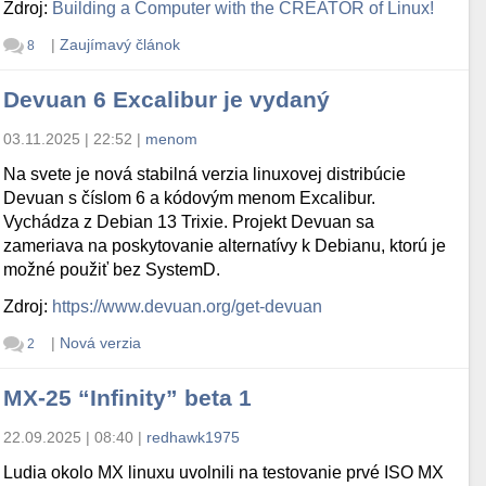
Zdroj:
Building a Computer with the CREATOR of Linux!
|
Zaujímavý článok
8
Devuan 6 Excalibur je vydaný
03.11.2025 | 22:52
|
menom
Na svete je nová stabilná verzia linuxovej distribúcie
Devuan s číslom 6 a kódovým menom Excalibur.
Vychádza z Debian 13 Trixie. Projekt Devuan sa
zameriava na poskytovanie alternatívy k Debianu, ktorú je
možné použiť bez SystemD.
Zdroj:
https://www.devuan.org/get-devuan
|
Nová verzia
2
MX-25 “Infinity” beta 1
22.09.2025 | 08:40
|
redhawk1975
Ludia okolo MX linuxu uvolnili na testovanie prvé ISO MX