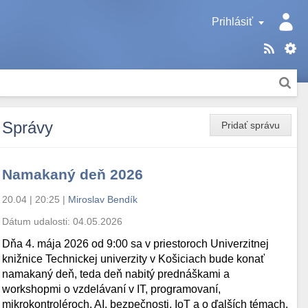
Prihlásiť
Správy
Pridať správu
Namakaný deň 2026
20.04 | 20:25
|
Miroslav Bendík
Dátum udalosti:
04.05.2026
Dňa 4. mája 2026 od 9:00 sa v priestoroch Univerzitnej
knižnice Technickej univerzity v Košiciach bude konať
namakaný deň, teda deň nabitý prednáškami a
workshopmi o vzdelávaní v IT, programovaní,
mikrokontroléroch, AI, bezpečnosti, IoT a o ďalších témach.