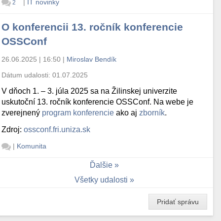
|
IT novinky
2
O konferencii 13. ročník konferencie
OSSConf
26.06.2025 | 16:50
|
Miroslav Bendík
Dátum udalosti:
01.07.2025
V dňoch 1. – 3. júla 2025 sa na Žilinskej univerzite
uskutoční 13. ročník konferencie OSSConf. Na webe je
zverejnený
program konferencie
ako aj
zborník
.
Zdroj:
ossconf.fri.uniza.sk
|
Komunita
Ďalšie
Všetky udalosti
Pridať správu