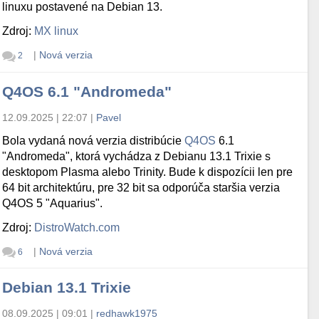
linuxu postavené na Debian 13.
Zdroj:
MX linux
|
Nová verzia
2
Q4OS 6.1 "Andromeda"
12.09.2025 | 22:07
|
Pavel
Bola vydaná nová verzia distribúcie
Q4OS
6.1
"Andromeda", ktorá vychádza z Debianu 13.1 Trixie s
desktopom Plasma alebo Trinity. Bude k dispozícii len pre
64 bit architektúru, pre 32 bit sa odporúča staršia verzia
Q4OS 5 "Aquarius".
Zdroj:
DistroWatch.com
|
Nová verzia
6
Debian 13.1 Trixie
08.09.2025 | 09:01
|
redhawk1975