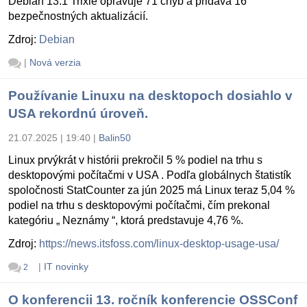
Debian 13.1 Trixie opravuje 71 chýb a pridáva 16
bezpečnostných aktualizácií.
Zdroj:
Debian
|
Nová verzia
Používanie Linuxu na desktopoch dosiahlo v
USA rekordnú úroveň.
21.07.2025 | 19:40
|
Balin50
Linux prvýkrát v histórii prekročil 5 % podiel na trhu s
desktopovými počítačmi v USA . Podľa globálnych štatistík
spoločnosti StatCounter za jún 2025 má Linux teraz 5,04 %
podiel na trhu s desktopovými počítačmi, čím prekonal
kategóriu „ Neznámy “, ktorá predstavuje 4,76 %.
Zdroj:
https://news.itsfoss.com/linux-desktop-usage-usa/
|
IT novinky
2
O konferencii 13. ročník konferencie OSSConf