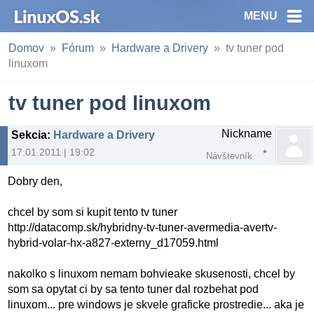
MENU
Domov
Fórum
Hardware a Drivery
tv tuner pod
linuxom
tv tuner pod linuxom
Nickname
Sekcia
:
Hardware a Drivery
17.01.2011 | 19:02
Návštevník
Dobry den,
chcel by som si kupit tento tv tuner
http://datacomp.sk/hybridny-tv-tuner-avermedia-avertv-
hybrid-volar-hx-a827-externy_d17059.html
nakolko s linuxom nemam bohvieake skusenosti, chcel by
som sa opytat ci by sa tento tuner dal rozbehat pod
linuxom... pre windows je skvele graficke prostredie... aka je