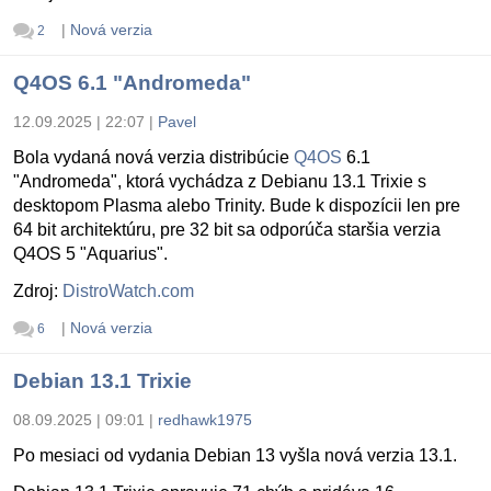
|
Nová verzia
2
Q4OS 6.1 "Andromeda"
12.09.2025 | 22:07
|
Pavel
Bola vydaná nová verzia distribúcie
Q4OS
6.1
"Andromeda", ktorá vychádza z Debianu 13.1 Trixie s
desktopom Plasma alebo Trinity. Bude k dispozícii len pre
64 bit architektúru, pre 32 bit sa odporúča staršia verzia
Q4OS 5 "Aquarius".
Zdroj:
DistroWatch.com
|
Nová verzia
6
Debian 13.1 Trixie
08.09.2025 | 09:01
|
redhawk1975
Po mesiaci od vydania Debian 13 vyšla nová verzia 13.1.