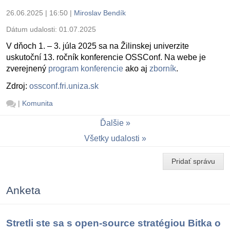
26.06.2025 | 16:50
|
Miroslav Bendík
Dátum udalosti:
01.07.2025
V dňoch 1. – 3. júla 2025 sa na Žilinskej univerzite
uskutoční 13. ročník konferencie OSSConf. Na webe je
zverejnený
program konferencie
ako aj
zborník
.
Zdroj:
ossconf.fri.uniza.sk
|
Komunita
Ďalšie
Všetky udalosti
Pridať správu
Anketa
Stretli ste sa s open-source stratégiou Bitka o