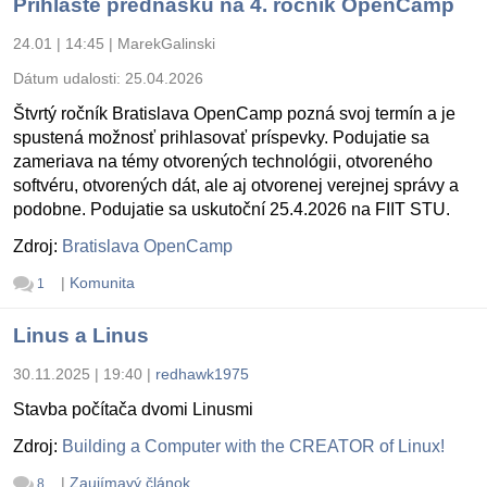
Prihláste prednášku na 4. ročník OpenCamp
24.01 | 14:45
|
MarekGalinski
Dátum udalosti:
25.04.2026
Štvrtý ročník Bratislava OpenCamp pozná svoj termín a je
spustená možnosť prihlasovať príspevky. Podujatie sa
zameriava na témy otvorených technológii, otvoreného
softvéru, otvorených dát, ale aj otvorenej verejnej správy a
podobne. Podujatie sa uskutoční 25.4.2026 na FIIT STU.
Zdroj:
Bratislava OpenCamp
|
Komunita
1
Linus a Linus
30.11.2025 | 19:40
|
redhawk1975
Stavba počítača dvomi Linusmi
Zdroj:
Building a Computer with the CREATOR of Linux!
|
Zaujímavý článok
8