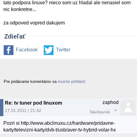
tato podpora linuxe? nieco som uz hladal ale nenasiel som
nic konkretne...
za odpoved vopred dakujem
Zdieľať
Facebook
Twitter
Pre pridávanie komentárov sa
musíte prihlásiť
.
zaphod
Re: tv tuner pod linuxom
17.01.2011 | 21:42
Návštevník
Pozri si http://www.abclinuxu.cz/hardware/pridavne-
karty/televizni-karty/dvb-t/usb/aver-tv-hybrid-volar-hx