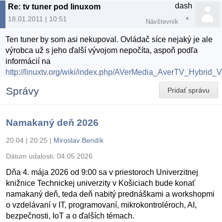
dash
Re: tv tuner pod linuxom
18.01.2011 | 10:51
Návštevník
Ten tuner by som asi nekupoval. Ovládač síce nejaký je ale
výrobca už s jeho ďalší vývojom nepočíta, aspoň podľa
informácií na
http://linuxtv.org/wiki/index.php/AVerMedia_AverTV_Hybrid
Správy
Pridať správu
Namakaný deň 2026
20.04 | 20:25
|
Miroslav Bendík
Dátum udalosti:
04.05.2026
Dňa 4. mája 2026 od 9:00 sa v priestoroch Univerzitnej
knižnice Technickej univerzity v Košiciach bude konať
namakaný deň, teda deň nabitý prednáškami a workshopmi
o vzdelávaní v IT, programovaní, mikrokontroléroch, AI,
bezpečnosti, IoT a o ďalších témach.