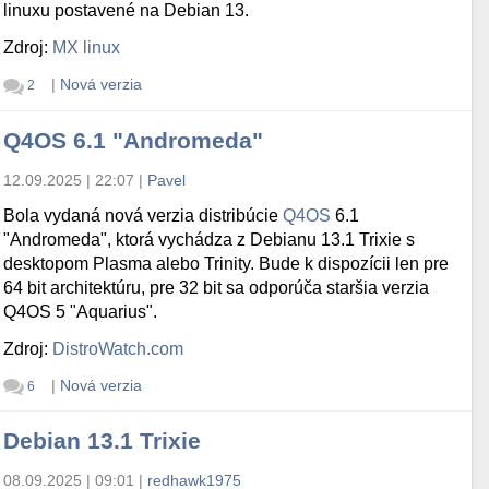
linuxu postavené na Debian 13.
Zdroj:
MX linux
|
Nová verzia
2
Q4OS 6.1 "Andromeda"
12.09.2025 | 22:07
|
Pavel
Bola vydaná nová verzia distribúcie
Q4OS
6.1
"Andromeda", ktorá vychádza z Debianu 13.1 Trixie s
desktopom Plasma alebo Trinity. Bude k dispozícii len pre
64 bit architektúru, pre 32 bit sa odporúča staršia verzia
Q4OS 5 "Aquarius".
Zdroj:
DistroWatch.com
|
Nová verzia
6
Debian 13.1 Trixie
08.09.2025 | 09:01
|
redhawk1975