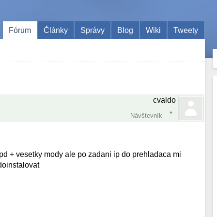
Fórum
Články
Správy
Blog
Wiki
Tweety
cvaldo
Návštevník
tpd + vesetky mody ale po zadani ip do prehladaca mi
doinstalovat