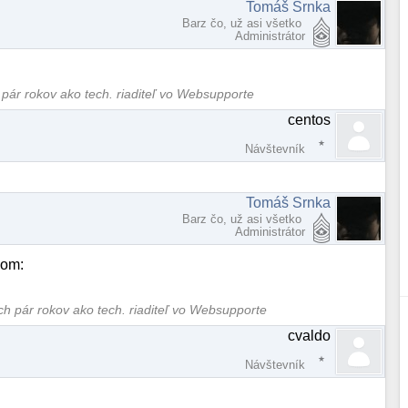
Tomáš Srnka
Barz čo, už asi všetko
Administrátor
 pár rokov ako tech. riaditeľ vo Websupporte
centos
Návštevník
Tomáš Srnka
Barz čo, už asi všetko
Administrátor
bom:
ých pár rokov ako tech. riaditeľ vo Websupporte
cvaldo
Návštevník