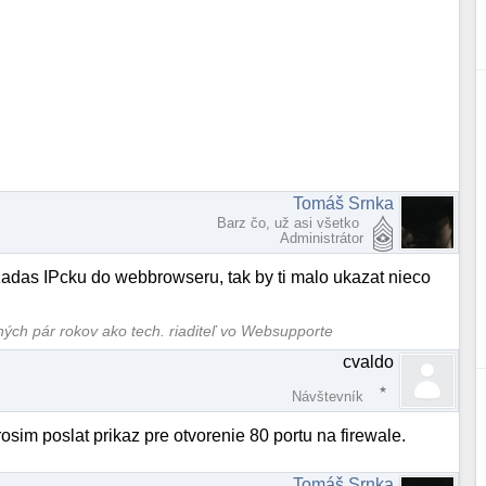
Tomáš Srnka
Barz čo, už asi všetko
Administrátor
zadas IPcku do webbrowseru, tak by ti malo ukazat nieco
dných pár rokov ako tech. riaditeľ vo Websupporte
cvaldo
Návštevník
im poslat prikaz pre otvorenie 80 portu na firewale.
Tomáš Srnka