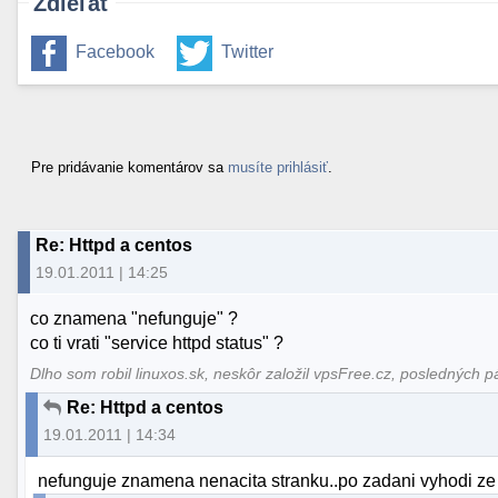
Zdieľať
Facebook
Twitter
Pre pridávanie komentárov sa
musíte prihlásiť
.
Re: Httpd a centos
19.01.2011 | 14:25
co znamena "nefunguje" ?
co ti vrati "service httpd status" ?
Dlho som robil linuxos.sk, neskôr založil vpsFree.cz, posledných p
Re: Httpd a centos
19.01.2011 | 14:34
nefunguje znamena nenacita stranku..po zadani vyhodi ze 