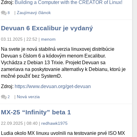
Zdroj:
Building a Computer with the CREATOR of Linux!
|
Zaujímavý článok
8
Devuan 6 Excalibur je vydaný
03.11.2025 | 22:52
|
menom
Na svete je nová stabilná verzia linuxovej distribúcie
Devuan s číslom 6 a kódovým menom Excalibur.
Vychádza z Debian 13 Trixie. Projekt Devuan sa
zameriava na poskytovanie alternatívy k Debianu, ktorú je
možné použiť bez SystemD.
Zdroj:
https://www.devuan.org/get-devuan
|
Nová verzia
2
MX-25 “Infinity” beta 1
22.09.2025 | 08:40
|
redhawk1975
Ludia okolo MX linuxu uvolnili na testovanie prvé ISO MX