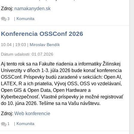
Zdroj:
namakanyden.sk
|
Komunita
3
Konferencia OSSConf 2026
10.04 | 19:03
|
Miroslav Bendík
Dátum udalosti:
01.07.2026
Aj tento rok sa na Fakulte riadenia a informatiky Žilinskej
Univerzity v dňoch 1-3. júla 2026 bude konať konferencia
OSSConf. Príspevky budú zaradené v sekciách: Open AI,
LATEX, R a ich priatelia, Vývoj OSS, OSS vo vzdelávaní,
Open GIS & Open Data, Open Hardware a
Kyberbezpečnosť. Vlastné príspevky je možné registrovať
do 10. júna 2026. Tešíme sa na Vašu návštevu.
Zdroj:
Web konferencie
|
Komunita
1