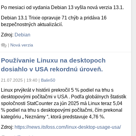
Po mesiaci od vydania Debian 13 vyšla nová verzia 13.1.
Debian 13.1 Trixie opravuje 71 chýb a pridáva 16
bezpečnostných aktualizácií.
Zdroj:
Debian
|
Nová verzia
Používanie Linuxu na desktopoch
dosiahlo v USA rekordnú úroveň.
21.07.2025 | 19:40
|
Balin50
Linux prvýkrát v histórii prekročil 5 % podiel na trhu s
desktopovými počítačmi v USA . Podľa globálnych štatistík
spoločnosti StatCounter za jún 2025 má Linux teraz 5,04
% podiel na trhu s desktopovými počítačmi, čím prekonal
kategóriu „ Neznámy “, ktorá predstavuje 4,76 %.
Zdroj:
https://news.itsfoss.com/linux-desktop-usage-usa/