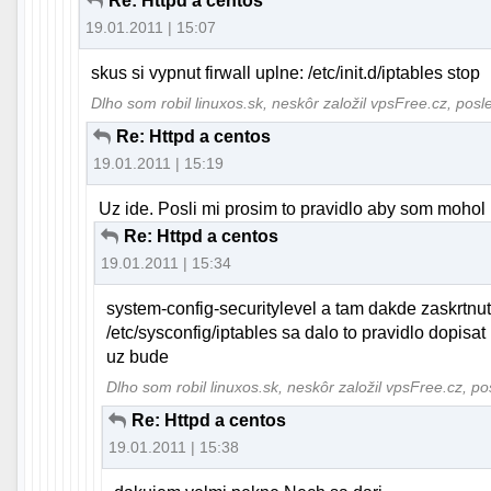
Re: Httpd a centos
19.01.2011 | 15:07
skus si vypnut firwall uplne: /etc/init.d/iptables stop
Dlho som robil linuxos.sk, neskôr založil vpsFree.cz, pos
Re: Httpd a centos
19.01.2011 | 15:19
Uz ide. Posli mi prosim to pravidlo aby som mohol p
Re: Httpd a centos
19.01.2011 | 15:34
system-config-securitylevel a tam dakde zaskrtnut
/etc/sysconfig/iptables sa dalo to pravidlo dopisa
uz bude
Dlho som robil linuxos.sk, neskôr založil vpsFree.cz, p
Re: Httpd a centos
19.01.2011 | 15:38