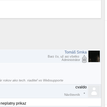
Tomáš Srnka
Barz čo, už asi všetko
Administrátor
ár rokov ako tech. riaditeľ vo Websupporte
cvaldo
Návštevník
neplatny prikaz