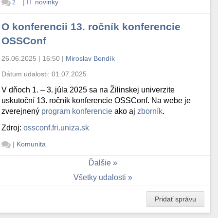
|
IT novinky
2
O konferencii 13. ročník konferencie
OSSConf
26.06.2025 | 16:50
|
Miroslav Bendík
Dátum udalosti:
01.07.2025
V dňoch 1. – 3. júla 2025 sa na Žilinskej univerzite
uskutoční 13. ročník konferencie OSSConf. Na webe je
zverejnený
program konferencie
ako aj
zborník
.
Zdroj:
ossconf.fri.uniza.sk
|
Komunita
Ďalšie
Všetky udalosti
Pridať správu