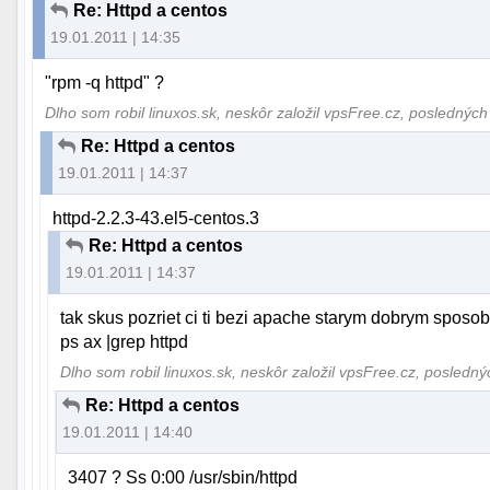
Re: Httpd a centos
19.01.2011 | 14:35
"rpm -q httpd" ?
Dlho som robil linuxos.sk, neskôr založil vpsFree.cz, posledných
Re: Httpd a centos
19.01.2011 | 14:37
httpd-2.2.3-43.el5-centos.3
Re: Httpd a centos
19.01.2011 | 14:37
tak skus pozriet ci ti bezi apache starym dobrym sposo
ps ax |grep httpd
Dlho som robil linuxos.sk, neskôr založil vpsFree.cz, posledn
Re: Httpd a centos
19.01.2011 | 14:40
3407 ? Ss 0:00 /usr/sbin/httpd