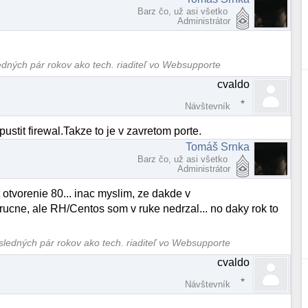
Barz čo, už asi všetko
Administrátor
ledných pár rokov ako tech. riaditeľ vo Websupporte
cvaldo
Návštevník
ustit firewal.Takze to je v zavretom porte.
Tomáš Srnka
Barz čo, už asi všetko
Administrátor
 otvorenie 80... inac myslim, ze dakde v
t rucne, ale RH/Centos som v ruke nedrzal... no daky rok to
osledných pár rokov ako tech. riaditeľ vo Websupporte
cvaldo
Návštevník