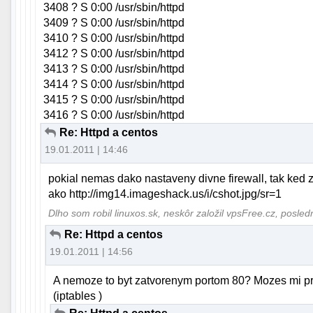
3408 ? S 0:00 /usr/sbin/httpd
3409 ? S 0:00 /usr/sbin/httpd
3410 ? S 0:00 /usr/sbin/httpd
3412 ? S 0:00 /usr/sbin/httpd
3413 ? S 0:00 /usr/sbin/httpd
3414 ? S 0:00 /usr/sbin/httpd
3415 ? S 0:00 /usr/sbin/httpd
3416 ? S 0:00 /usr/sbin/httpd
Re: Httpd a centos
19.01.2011 | 14:46
pokial nemas dako nastaveny divne firewall, tak ked 
ako http://img14.imageshack.us/i/cshot.jpg/sr=1
Dlho som robil linuxos.sk, neskôr založil vpsFree.cz, posle
Re: Httpd a centos
19.01.2011 | 14:56
A nemoze to byt zatvorenym portom 80? Mozes mi pros
(iptables )