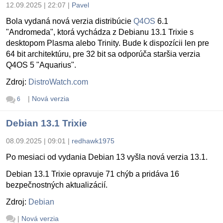
12.09.2025 | 22:07
|
Pavel
Bola vydaná nová verzia distribúcie
Q4OS
6.1
"Andromeda", ktorá vychádza z Debianu 13.1 Trixie s
desktopom Plasma alebo Trinity. Bude k dispozícii len pre
64 bit architektúru, pre 32 bit sa odporúča staršia verzia
Q4OS 5 "Aquarius".
Zdroj:
DistroWatch.com
|
Nová verzia
6
Debian 13.1 Trixie
08.09.2025 | 09:01
|
redhawk1975
Po mesiaci od vydania Debian 13 vyšla nová verzia 13.1.
Debian 13.1 Trixie opravuje 71 chýb a pridáva 16
bezpečnostných aktualizácií.
Zdroj:
Debian
|
Nová verzia