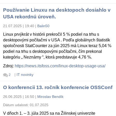
Používanie Linuxu na desktopoch dosiahlo v
USA rekordnú úroveň.
21.07.2025 | 19:40
|
Balin50
Linux prvýkrát v histórii prekročil 5 % podiel na trhu s
desktopovými počítačmi v USA . Podľa globálnych štatistík
spoločnosti StatCounter za jún 2025 má Linux teraz 5,04 %
podiel na trhu s desktopovými počítačmi, čím prekonal
kategóriu „ Neznámy “, ktorá predstavuje 4,76 %.
Zdroj:
https://news.itsfoss.com/linux-desktop-usage-usa/
|
IT novinky
2
O konferencii 13. ročník konferencie OSSConf
26.06.2025 | 16:50
|
Miroslav Bendík
Dátum udalosti:
01.07.2025
V dňoch 1. – 3. júla 2025 sa na Žilinskej univerzite