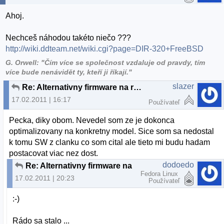
Ahoj.
Nechceš náhodou takéto niečo ???
http://wiki.ddteam.net/wiki.cgi?page=DIR-320+FreeBSD
G. Orwell: "Čím více se společnost vzdaluje od pravdy, tím
více bude nenávidět ty, kteří ji říkají."
slazer
Re: Alternativny firmware na router
17.02.2011 | 16:17
Používateľ
Pecka, diky obom. Nevedel som ze je dokonca
optimalizovany na konkretny model. Sice som sa nedostal
k tomu SW z clanku co som cital ale tieto mi budu hadam
postacovat viac nez dost.
dodoedo
Re: Alternativny firmware na router
Fedora Linux
17.02.2011 | 20:23
Používateľ
:-)
Rádo sa stalo ...