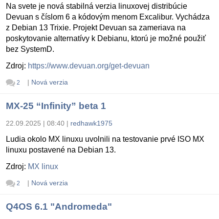
Na svete je nová stabilná verzia linuxovej distribúcie
Devuan s číslom 6 a kódovým menom Excalibur. Vychádza
z Debian 13 Trixie. Projekt Devuan sa zameriava na
poskytovanie alternatívy k Debianu, ktorú je možné použiť
bez SystemD.
Zdroj:
https://www.devuan.org/get-devuan
|
Nová verzia
2
MX-25 “Infinity” beta 1
22.09.2025 | 08:40
|
redhawk1975
Ludia okolo MX linuxu uvolnili na testovanie prvé ISO MX
linuxu postavené na Debian 13.
Zdroj:
MX linux
|
Nová verzia
2
Q4OS 6.1 "Andromeda"