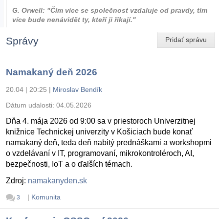
G. Orwell: "Čím více se společnost vzdaluje od pravdy, tím
více bude nenávidět ty, kteří ji říkají."
Správy
Pridať správu
Namakaný deň 2026
20.04 | 20:25
|
Miroslav Bendík
Dátum udalosti:
04.05.2026
Dňa 4. mája 2026 od 9:00 sa v priestoroch Univerzitnej
knižnice Technickej univerzity v Košiciach bude konať
namakaný deň, teda deň nabitý prednáškami a workshopmi
o vzdelávaní v IT, programovaní, mikrokontroléroch, AI,
bezpečnosti, IoT a o ďalších témach.
Zdroj:
namakanyden.sk
|
Komunita
3