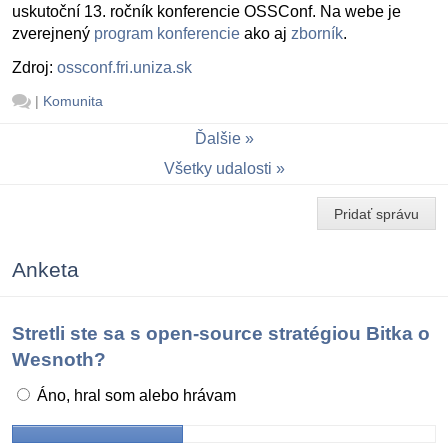
uskutoční 13. ročník konferencie OSSConf. Na webe je
zverejnený
program konferencie
ako aj
zborník
.
Zdroj:
ossconf.fri.uniza.sk
|
Komunita
Ďalšie
Všetky udalosti
Pridať správu
Anketa
Stretli ste sa s open-source stratégiou Bitka o
Wesnoth?
Áno, hral som alebo hrávam