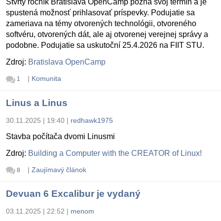
Štvrtý ročník Bratislava OpenCamp pozná svoj termín a je
spustená možnosť prihlasovať príspevky. Podujatie sa
zameriava na témy otvorených technológii, otvoreného
softvéru, otvorených dát, ale aj otvorenej verejnej správy a
podobne. Podujatie sa uskutoční 25.4.2026 na FIIT STU.
Zdroj:
Bratislava OpenCamp
|
Komunita
1
Linus a Linus
30.11.2025 | 19:40
|
redhawk1975
Stavba počítača dvomi Linusmi
Zdroj:
Building a Computer with the CREATOR of Linux!
|
Zaujímavý článok
8
Devuan 6 Excalibur je vydaný
03.11.2025 | 22:52
|
menom