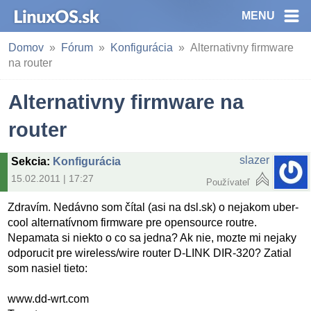
MENU
Domov
Fórum
Konfigurácia
Alternativny firmware
na router
Alternativny firmware na
router
slazer
Sekcia
:
Konfigurácia
15.02.2011 | 17:27
Používateľ
Zdravím. Nedávno som čítal (asi na dsl.sk) o nejakom uber-
cool alternatívnom firmware pre opensource routre.
Nepamata si niekto o co sa jedna? Ak nie, mozte mi nejaky
odporucit pre wireless/wire router D-LINK DIR-320? Zatial
som nasiel tieto:
www.dd-wrt.com