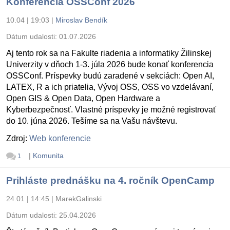
Konferencia OSSConf 2026
10.04 | 19:03
|
Miroslav Bendík
Dátum udalosti:
01.07.2026
Aj tento rok sa na Fakulte riadenia a informatiky Žilinskej
Univerzity v dňoch 1-3. júla 2026 bude konať konferencia
OSSConf. Príspevky budú zaradené v sekciách: Open AI,
LATEX, R a ich priatelia, Vývoj OSS, OSS vo vzdelávaní,
Open GIS & Open Data, Open Hardware a
Kyberbezpečnosť. Vlastné príspevky je možné registrovať
do 10. júna 2026. Tešíme sa na Vašu návštevu.
Zdroj:
Web konferencie
|
Komunita
1
Prihláste prednášku na 4. ročník OpenCamp
24.01 | 14:45
|
MarekGalinski
Dátum udalosti:
25.04.2026