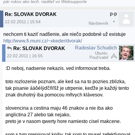
pár rokov ako tech. riaditeľ vo Websupporte
p-p
Re: SLOVAK DVORAK
22.02.2011 | 15:54
Návštevník
nechcem ti kaziť nadšenie, ale niečo podobné už existuje
http://www.fi.muni.cz/~xkeder/dvorak/
Radoslav Schudich
Re: SLOVAK DVORAK
Ubuntu
22.02.2011 | 16:55
Používateľ
:D neboj, nadsenie nekazis. ved informovat treba.
toto rozlozenie poznam, ale ked sa na to pozries zblizka,
tak pisanie áäôéíýďčňľšž je utrpenie, keďže je každý tento
znak druhotný iba pomocou mŕtvych klávesov.
slovencina a cestina maju 46 znakov a nie iba ako
anglictina 27 alebo tak nejako,
preto je v nasom qwerty hore namiesto cisel makcene.
som s tym prepisoval knihy, tak som to musel zefektívnovat