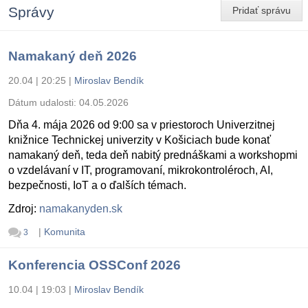
Správy
Pridať správu
Namakaný deň 2026
20.04 | 20:25
|
Miroslav Bendík
Dátum udalosti:
04.05.2026
Dňa 4. mája 2026 od 9:00 sa v priestoroch Univerzitnej
knižnice Technickej univerzity v Košiciach bude konať
namakaný deň, teda deň nabitý prednáškami a workshopmi
o vzdelávaní v IT, programovaní, mikrokontroléroch, AI,
bezpečnosti, IoT a o ďalších témach.
Zdroj:
namakanyden.sk
|
Komunita
3
Konferencia OSSConf 2026
10.04 | 19:03
|
Miroslav Bendík