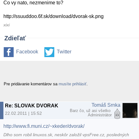
Co vy nato, nezmenime to?
http://ssuuddoo.6f.sk/download/dvorak-sk.png
xixi
Zdieľať
Facebook
Twitter
Pre pridávanie komentárov sa
musíte prihlásiť
.
Tomáš Srnka
Re: SLOVAK DVORAK
Barz čo, už asi všetko
22.02.2011 | 15:52
Administrátor
http://www.fi.muni.cz/~xkeder/dvorak/
Dlho som robil linuxos.sk, neskôr založil vpsFree.cz, posledných