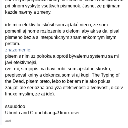
pri plnom vyskyte vsetkych pismenok. Jasne, ze prijimam
kazde navrhy a zmeny.
ide mi o efektivitu. skúsil som aj také nieco, ze som
pomenil aj horne rozlozenie s cielom, aby ak sa da, pisal
pismeno bez a s interpunkcnym znamienkom tym istym
prstom.
znazornenie:
pisem s nim uz polroka a oproti bývalemu systemu sa mi
javi efektivnejsi,
(ver mi, strojopis ma bavi, robil som aj statnu skusku,
prepisoval knihy a dokonca som si aj kupil The Typing of
the Dead, pisem preto, lebo to beriem nie ako pokus
zaujat, ale seriozna analyza efektivnosti a tvorivosti, o co v
linuxe myslim, ze aj ide).
ssuuddoo
Ubuntu and Crunchbang#! linux user
xixi