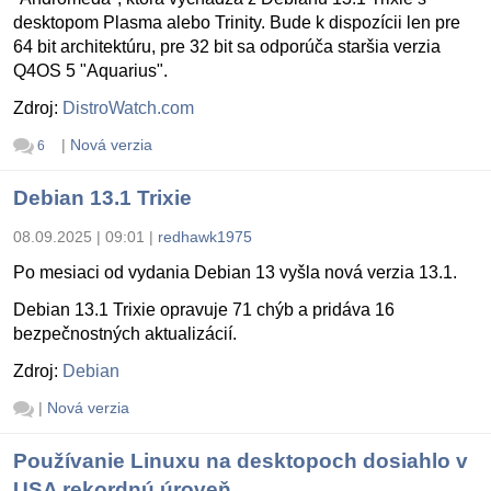
desktopom Plasma alebo Trinity. Bude k dispozícii len pre
64 bit architektúru, pre 32 bit sa odporúča staršia verzia
Q4OS 5 "Aquarius".
Zdroj:
DistroWatch.com
|
Nová verzia
6
Debian 13.1 Trixie
08.09.2025 | 09:01
|
redhawk1975
Po mesiaci od vydania Debian 13 vyšla nová verzia 13.1.
Debian 13.1 Trixie opravuje 71 chýb a pridáva 16
bezpečnostných aktualizácií.
Zdroj:
Debian
|
Nová verzia
Používanie Linuxu na desktopoch dosiahlo v
USA rekordnú úroveň.