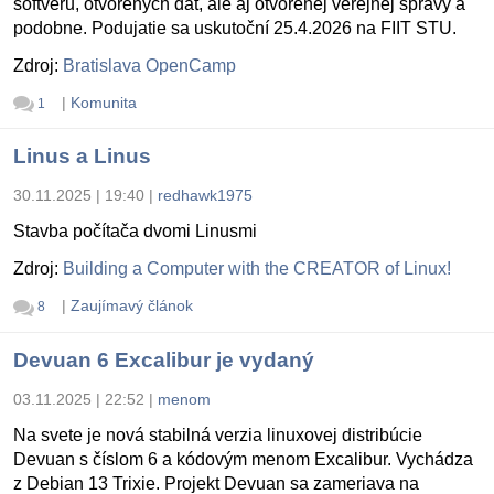
softvéru, otvorených dát, ale aj otvorenej verejnej správy a
podobne. Podujatie sa uskutoční 25.4.2026 na FIIT STU.
Zdroj:
Bratislava OpenCamp
|
Komunita
1
Linus a Linus
30.11.2025 | 19:40
|
redhawk1975
Stavba počítača dvomi Linusmi
Zdroj:
Building a Computer with the CREATOR of Linux!
|
Zaujímavý článok
8
Devuan 6 Excalibur je vydaný
03.11.2025 | 22:52
|
menom
Na svete je nová stabilná verzia linuxovej distribúcie
Devuan s číslom 6 a kódovým menom Excalibur. Vychádza
z Debian 13 Trixie. Projekt Devuan sa zameriava na