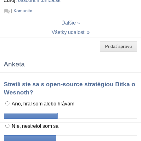
Zdroj:
ossconf.fri.uniza.sk
|
Komunita
Ďalšie
Všetky udalosti
Pridať správu
Anketa
Stretli ste sa s open-source stratégiou Bitka o
Wesnoth?
Áno, hral som alebo hrávam
Nie, nestretol som sa