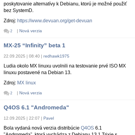
poskytovanie alternatívy k Debianu, ktorú je možné použiť
bez SystemD.
Zdroj:
https://www.devuan.org/get-devuan
|
Nová verzia
2
MX-25 “Infinity” beta 1
22.09.2025 | 08:40
|
redhawk1975
Ludia okolo MX linuxu uvolnili na testovanie prvé ISO MX
linuxu postavené na Debian 13.
Zdroj:
MX linux
|
Nová verzia
2
Q4OS 6.1 "Andromeda"
12.09.2025 | 22:07
|
Pavel
Bola vydaná nová verzia distribúcie
Q4OS
6.1
"Andromeda", ktorá vychádza z Debianu 13.1 Trixie s