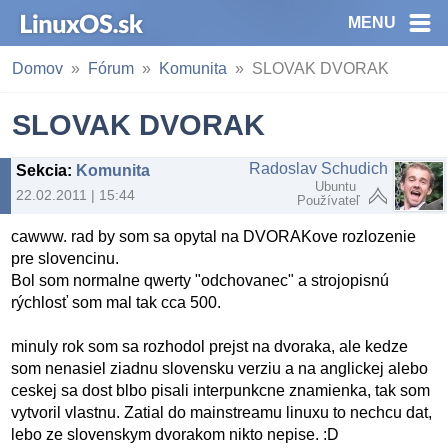
MENU
Domov
Fórum
Komunita
SLOVAK DVORAK
SLOVAK DVORAK
Radoslav Schudich
Sekcia
:
Komunita
Ubuntu
22.02.2011 | 15:44
Používateľ
cawww. rad by som sa opytal na DVORAKove rozlozenie
pre slovencinu.
Bol som normalne qwerty "odchovanec" a strojopisnú
rýchlosť som mal tak cca 500.
minuly rok som sa rozhodol prejst na dvoraka, ale kedze
som nenasiel ziadnu slovensku verziu a na anglickej alebo
ceskej sa dost blbo pisali interpunkcne znamienka, tak som
vytvoril vlastnu. Zatial do mainstreamu linuxu to nechcu dat,
lebo ze slovenskym dvorakom nikto nepise. :D