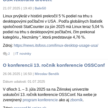
21.07.2025 | 19:40
|
Balin50
Linux prvýkrát v histórii prekročil 5 % podiel na trhu s
desktopovými počítačmi v USA . Podľa globálnych štatistík
spoločnosti StatCounter za jún 2025 má Linux teraz 5,04 %
podiel na trhu s desktopovými počítačmi, čím prekonal
kategóriu „ Neznámy “, ktorá predstavuje 4,76 %.
Zdroj:
https://news.itsfoss.com/linux-desktop-usage-usa/
|
IT novinky
2
O konferencii 13. ročník konferencie OSSConf
26.06.2025 | 16:50
|
Miroslav Bendík
Dátum udalosti:
01.07.2025
V dňoch 1. – 3. júla 2025 sa na Žilinskej univerzite
uskutoční 13. ročník konferencie OSSConf. Na webe je
zverejnený
program konferencie
ako aj
zborník
.