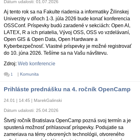
Dátum udalosti:
01.07.2026
Aj tento rok sa na Fakulte riadenia a informatiky Žilinskej
Univerzity v dňoch 1-3. júla 2026 bude konať konferencia
OSSConf. Príspevky budú zaradené v sekciách: Open AI,
LATEX, R a ich priatelia, Vývoj OSS, OSS vo vzdelávaní,
Open GIS & Open Data, Open Hardware a
Kyberbezpečnosť. Vlastné príspevky je možné registrovať
do 10. júna 2026. Tešíme sa na Vašu návštevu.
Zdroj:
Web konferencie
|
Komunita
1
Prihláste prednášku na 4. ročník OpenCamp
24.01 | 14:45
|
MarekGalinski
Dátum udalosti:
25.04.2026
Štvrtý ročník Bratislava OpenCamp pozná svoj termín a je
spustená možnosť prihlasovať príspevky. Podujatie sa
zameriava na témy otvorených technológii, otvoreného