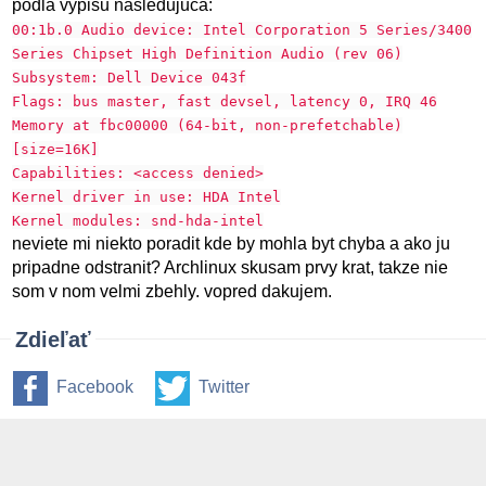
podla vypisu nasledujuca:
00:1b.0 Audio device: Intel Corporation 5 Series/3400
Series Chipset High Definition Audio (rev 06)
Subsystem: Dell Device 043f
Flags: bus master, fast devsel, latency 0, IRQ 46
Memory at fbc00000 (64-bit, non-prefetchable)
[size=16K]
Capabilities: <access denied>
Kernel driver in use: HDA Intel
Kernel modules: snd-hda-intel
neviete mi niekto poradit kde by mohla byt chyba a ako ju
pripadne odstranit? Archlinux skusam prvy krat, takze nie
som v nom velmi zbehly. vopred dakujem.
Zdieľať
Facebook
Twitter