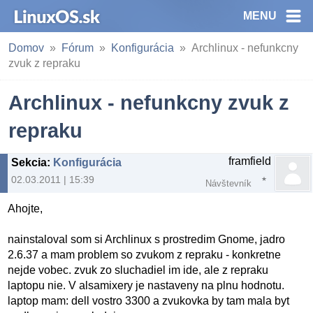
MENU
Domov
Fórum
Konfigurácia
Archlinux - nefunkcny
zvuk z repraku
Archlinux - nefunkcny zvuk z
repraku
framfield
Sekcia
:
Konfigurácia
02.03.2011 | 15:39
Návštevník
Ahojte,
nainstaloval som si Archlinux s prostredim Gnome, jadro
2.6.37 a mam problem so zvukom z repraku - konkretne
nejde vobec. zvuk zo sluchadiel im ide, ale z repraku
laptopu nie. V alsamixery je nastaveny na plnu hodnotu.
laptop mam: dell vostro 3300 a zvukovka by tam mala byt