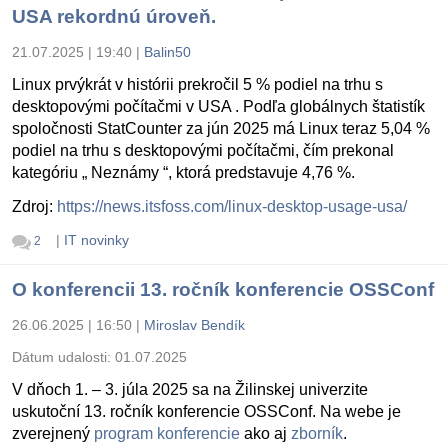
USA rekordnú úroveň.
21.07.2025 | 19:40
|
Balin50
Linux prvýkrát v histórii prekročil 5 % podiel na trhu s
desktopovými počítačmi v USA . Podľa globálnych štatistík
spoločnosti StatCounter za jún 2025 má Linux teraz 5,04 %
podiel na trhu s desktopovými počítačmi, čím prekonal
kategóriu „ Neznámy “, ktorá predstavuje 4,76 %.
Zdroj:
https://news.itsfoss.com/linux-desktop-usage-usa/
|
IT novinky
2
O konferencii 13. ročník konferencie OSSConf
26.06.2025 | 16:50
|
Miroslav Bendík
Dátum udalosti:
01.07.2025
V dňoch 1. – 3. júla 2025 sa na Žilinskej univerzite
uskutoční 13. ročník konferencie OSSConf. Na webe je
zverejnený
program konferencie
ako aj
zborník
.