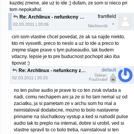
kazdej zmene, ale uz to ide ;) dufam, ze som si nieco pri
tom nepokafral.
framfield
Re: Archlinux - nefunkcny zvuk z repraku
02.03.2011 | 20:06
Návštevník
cim som vlastne chcel povedat, ze ak sa najde niekto,
kto mi vysvetli, preco to neslo a uz to ide a preco to
zrejme slape prave s tym pulseaudio, tak budem
vdacny. lepsie je to pre buducnost pochopit ako iba
tipovat :)
default
Re: Archlinux - nefunkcny zvuk z repraku
Debian
02.03.2011 | 20:25
Používateľ
no ten pulse audio je prave to co ten zvuk ovlada a
riadi, comu nechapem ani ja ze si ho tam nemal uz od
zaciatku, ja si pametam ze v archu som ho mal a
neinstaloval dodatocne, mozno to bolo nastavene
primarne na sluchatkovy vystup a ked si nahodil pulse
audio tak to preplo na internal, dobre si urobil, ved si
vlastne spravil to co bolo treba, nainstaloval si ten