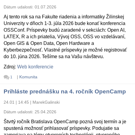
Dátum udalosti:
01.07.2026
Aj tento rok sa na Fakulte riadenia a informatiky Žilinskej
Univerzity v dňoch 1-3. júla 2026 bude konať konferencia
OSSConf. Príspevky budú zaradené v sekciách: Open AI,
LATEX, R a ich priatelia, Vývoj OSS, OSS vo vzdelávaní,
Open GIS & Open Data, Open Hardware a
Kyberbezpečnosť. Vlastné príspevky je možné registrovať
do 10. júna 2026. Tešíme sa na Vašu návštevu.
Zdroj:
Web konferencie
|
Komunita
1
Prihláste prednášku na 4. ročník OpenCamp
24.01 | 14:45
|
MarekGalinski
Dátum udalosti:
25.04.2026
Štvrtý ročník Bratislava OpenCamp pozná svoj termín a je
spustená možnosť prihlasovať príspevky. Podujatie sa
zameriava na témy otvorených technológii, otvoreného