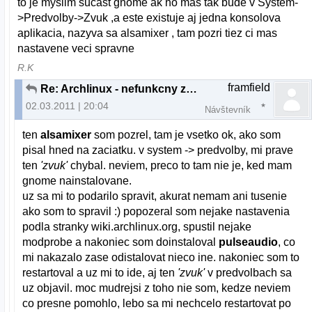
to je myslim sucast gnome ak ho mas tak bude v System-
>Predvolby->Zvuk ,a este existuje aj jedna konsolova
aplikacia, nazyva sa alsamixer , tam pozri tiez ci mas
nastavene veci spravne
R.K
framfield
Re: Archlinux - nefunkcny zvuk z repraku
02.03.2011 | 20:04
Návštevník
ten
alsamixer
som pozrel, tam je vsetko ok, ako som
pisal hned na zaciatku. v system -> predvolby, mi prave
ten
'zvuk'
chybal. neviem, preco to tam nie je, ked mam
gnome nainstalovane.
uz sa mi to podarilo spravit, akurat nemam ani tusenie
ako som to spravil :) popozeral som nejake nastavenia
podla stranky wiki.archlinux.org, spustil nejake
modprobe a nakoniec som doinstaloval
pulseaudio
, co
mi nakazalo zase odistalovat nieco ine. nakoniec som to
restartoval a uz mi to ide, aj ten
'zvuk'
v predvolbach sa
uz objavil. moc mudrejsi z toho nie som, kedze neviem
co presne pomohlo, lebo sa mi nechcelo restartovat po