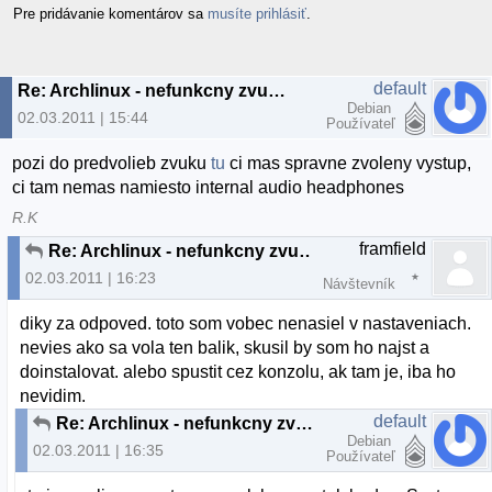
Pre pridávanie komentárov sa
musíte prihlásiť
.
default
Re: Archlinux - nefunkcny zvuk z repraku
Debian
02.03.2011 | 15:44
Používateľ
pozi do predvolieb zvuku
tu
ci mas spravne zvoleny vystup,
ci tam nemas namiesto internal audio headphones
R.K
framfield
Re: Archlinux - nefunkcny zvuk z repraku
02.03.2011 | 16:23
Návštevník
diky za odpoved. toto som vobec nenasiel v nastaveniach.
nevies ako sa vola ten balik, skusil by som ho najst a
doinstalovat. alebo spustit cez konzolu, ak tam je, iba ho
nevidim.
default
Re: Archlinux - nefunkcny zvuk z repraku
Debian
02.03.2011 | 16:35
Používateľ