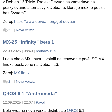
z Debian 13 Trixie. Projekt Devuan sa zameriava na
poskytovanie alternatívy k Debianu, ktorú je možné použiť
bez SystemD.
Zdroj:
https://www.devuan.org/get-devuan
|
Nová verzia
2
MX-25 “Infinity” beta 1
22.09.2025 | 08:40
|
redhawk1975
Ludia okolo MX linuxu uvolnili na testovanie prvé ISO MX
linuxu postavené na Debian 13.
Zdroj:
MX linux
|
Nová verzia
2
Q4OS 6.1 "Andromeda"
12.09.2025 | 22:07
|
Pavel
Bola vydaná nová verzia distribúcie
Q4OS
6.1