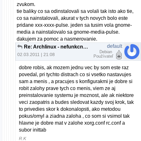
zvukom.
tie baliky co sa odinstalovali sa volali tak isto ako tie,
co sa nainstalovali, akurat v tych novych bolo este
pridane xxx-xxxx-pulse. jeden sa tusim vola gnome-
media a nainstalovalo sa gnome-media-pulse.
dakujem za pomoc a nasmerovanie.
default
Re: Archlinux - nefunkcny zvuk z repraku
Debian
02.03.2011 | 21:08
Používateľ
dobre robis, ak mozem jednu vec by som este raz
povedal, pri tychto distrach co si vsetko nastavujes
sam a menis , a pracujes s konfigurakmi je dobre si
robit zalohy prave tych co menis, viem ze aj
preinstalovanie systemu je moznost, ale ak niektore
veci zaopatris a budes sledovat kazdy svoj krok, tak
to privedies skor k dokonalopsti, ako metodou
pokus/omyl a ziadna zaloha , co som si vsimol tak
hlavne je dobre mat v zalohe xorg.conf rc.conf a
subor inittab
R.K