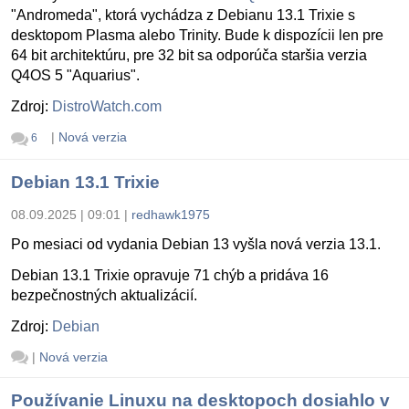
"Andromeda", ktorá vychádza z Debianu 13.1 Trixie s
desktopom Plasma alebo Trinity. Bude k dispozícii len pre
64 bit architektúru, pre 32 bit sa odporúča staršia verzia
Q4OS 5 "Aquarius".
Zdroj:
DistroWatch.com
|
Nová verzia
6
Debian 13.1 Trixie
08.09.2025 | 09:01
|
redhawk1975
Po mesiaci od vydania Debian 13 vyšla nová verzia 13.1.
Debian 13.1 Trixie opravuje 71 chýb a pridáva 16
bezpečnostných aktualizácií.
Zdroj:
Debian
|
Nová verzia
Používanie Linuxu na desktopoch dosiahlo v