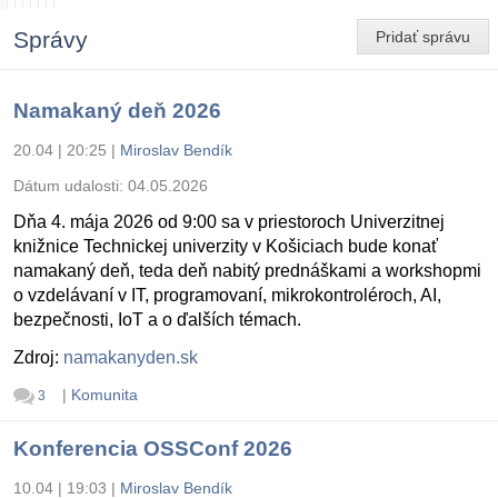
Správy
Pridať správu
Namakaný deň 2026
20.04 | 20:25
|
Miroslav Bendík
Dátum udalosti:
04.05.2026
Dňa 4. mája 2026 od 9:00 sa v priestoroch Univerzitnej
knižnice Technickej univerzity v Košiciach bude konať
namakaný deň, teda deň nabitý prednáškami a workshopmi
o vzdelávaní v IT, programovaní, mikrokontroléroch, AI,
bezpečnosti, IoT a o ďalších témach.
Zdroj:
namakanyden.sk
|
Komunita
3
Konferencia OSSConf 2026
10.04 | 19:03
|
Miroslav Bendík