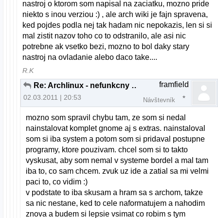
nastroj o ktorom som napisal na zaciatku, mozno pride
niekto s inou verziou :) , ale arch wiki je fajn spravena,
ked pojdes podla nej tak hadam nic nepokazis, len si si
mal zistit nazov toho co to odstranilo, ale asi nic
potrebne ak vsetko bezi, mozno to bol daky stary
nastroj na ovladanie alebo daco take....
R.K
framfield
Re: Archlinux - nefunkcny zvuk z repraku
02.03.2011 | 20:53
Návštevník
mozno som spravil chybu tam, ze som si nedal
nainstalovat komplet gnome aj s extras. nainstaloval
som si iba system a potom som si pridaval postupne
programy, ktore pouzivam. chcel som si to takto
vyskusat, aby som nemal v systeme bordel a mal tam
iba to, co sam chcem. zvuk uz ide a zatial sa mi velmi
paci to, co vidim :)
v podstate to iba skusam a hram sa s archom, takze
sa nic nestane, ked to cele naformatujem a nahodim
znova a budem si lepsie vsimat co robim s tym