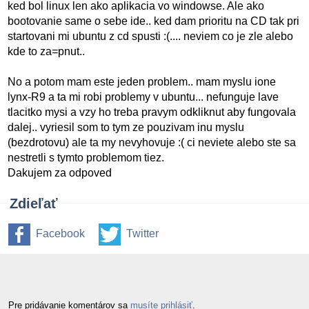
ked bol linux len ako aplikacia vo windowse. Ale ako
bootovanie same o sebe ide.. ked dam prioritu na CD tak pri
startovani mi ubuntu z cd spusti :(.... neviem co je zle alebo
kde to za=pnut..
No a potom mam este jeden problem.. mam myslu ione
lynx-R9 a ta mi robi problemy v ubuntu... nefunguje lave
tlacitko mysi a vzy ho treba pravym odkliknut aby fungovala
dalej.. vyriesil som to tym ze pouzivam inu myslu
(bezdrotovu) ale ta my nevyhovuje :( ci neviete alebo ste sa
nestretli s tymto problemom tiez.
Dakujem za odpoved
Zdieľať
Facebook
Twitter
Pre pridávanie komentárov sa
musíte prihlásiť
.