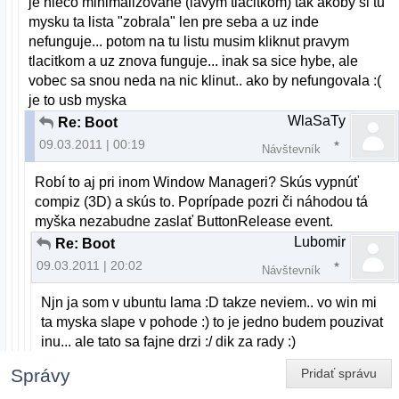
je nieco minimalizovane (lavym tlacitkom) tak akoby si tu
mysku ta lista "zobrala" len pre seba a uz inde
nefunguje... potom na tu listu musim kliknut pravym
tlacitkom a uz znova funguje... inak sa sice hybe, ale
vobec sa snou neda na nic klinut.. ako by nefungovala :(
je to usb myska
WlaSaTy
Re: Boot
09.03.2011 | 00:19
Návštevník
Robí to aj pri inom Window Manageri? Skús vypnúť
compiz (3D) a skús to. Poprípade pozri či náhodou tá
myška nezabudne zaslať ButtonRelease event.
Lubomir
Re: Boot
09.03.2011 | 20:02
Návštevník
Njn ja som v ubuntu lama :D takze neviem.. vo win mi
ta myska slape v pohode :) to je jedno budem pouzivat
inu... ale tato sa fajne drzi :/ dik za rady :)
Správy
Pridať správu