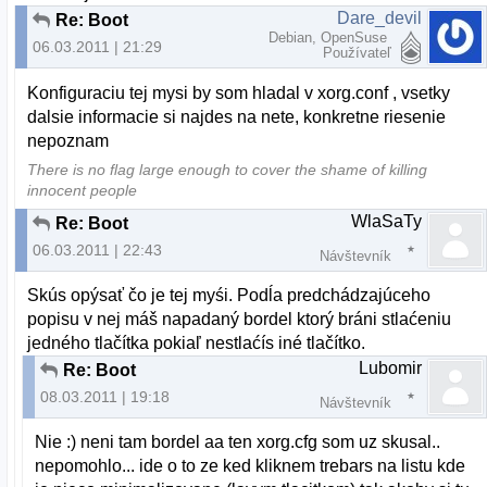
Dare_devil
Re: Boot
Debian, OpenSuse
06.03.2011 | 21:29
Používateľ
Konfiguraciu tej mysi by som hladal v xorg.conf , vsetky
dalsie informacie si najdes na nete, konkretne riesenie
nepoznam
There is no flag large enough to cover the shame of killing
innocent people
WlaSaTy
Re: Boot
06.03.2011 | 22:43
Návštevník
Skús opýsať čo je tej myśi. Podĺa predchádzajúceho
popisu v nej máš napadaný bordel ktorý bráni stlaćeniu
jedného tlačítka pokiaľ nestlaćís iné tlačítko.
Lubomir
Re: Boot
08.03.2011 | 19:18
Návštevník
Nie :) neni tam bordel aa ten xorg.cfg som uz skusal..
nepomohlo... ide o to ze ked kliknem trebars na listu kde