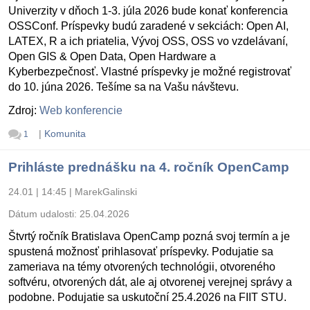
Univerzity v dňoch 1-3. júla 2026 bude konať konferencia
OSSConf. Príspevky budú zaradené v sekciách: Open AI,
LATEX, R a ich priatelia, Vývoj OSS, OSS vo vzdelávaní,
Open GIS & Open Data, Open Hardware a
Kyberbezpečnosť. Vlastné príspevky je možné registrovať
do 10. júna 2026. Tešíme sa na Vašu návštevu.
Zdroj:
Web konferencie
|
Komunita
1
Prihláste prednášku na 4. ročník OpenCamp
24.01 | 14:45
|
MarekGalinski
Dátum udalosti:
25.04.2026
Štvrtý ročník Bratislava OpenCamp pozná svoj termín a je
spustená možnosť prihlasovať príspevky. Podujatie sa
zameriava na témy otvorených technológii, otvoreného
softvéru, otvorených dát, ale aj otvorenej verejnej správy a
podobne. Podujatie sa uskutoční 25.4.2026 na FIIT STU.