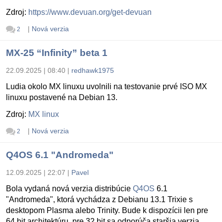
Zdroj:
https://www.devuan.org/get-devuan
|
Nová verzia
2
MX-25 “Infinity” beta 1
22.09.2025 | 08:40
|
redhawk1975
Ludia okolo MX linuxu uvolnili na testovanie prvé ISO MX
linuxu postavené na Debian 13.
Zdroj:
MX linux
|
Nová verzia
2
Q4OS 6.1 "Andromeda"
12.09.2025 | 22:07
|
Pavel
Bola vydaná nová verzia distribúcie
Q4OS
6.1
"Andromeda", ktorá vychádza z Debianu 13.1 Trixie s
desktopom Plasma alebo Trinity. Bude k dispozícii len pre
64 bit architektúru, pre 32 bit sa odporúča staršia verzia