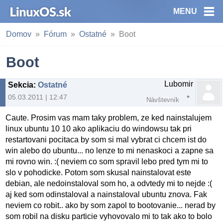
MENU
Domov
Fórum
Ostatné
Boot
Boot
Lubomir
Sekcia
:
Ostatné
05.03.2011 | 12:47
Návštevník
Caute. Prosim vas mam taky problem, ze ked nainstalujem
linux ubuntu 10 10 ako aplikaciu do windowsu tak pri
restartovani pocitaca by som si mal vybrat ci chcem ist do
win alebo do ubuntu... no lenze to mi nenaskoci a zapne sa
mi rovno win. :( neviem co som spravil lebo pred tym mi to
slo v pohodicke. Potom som skusal nainstalovat este
debian, ale nedoinstaloval som ho, a odvtedy mi to nejde :(
aj ked som odinstaloval a nainstaloval ubuntu znova. Fak
neviem co robit.. ako by som zapol to bootovanie... nerad by
som robil na disku particie vyhovovalo mi to tak ako to bolo