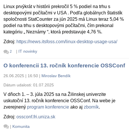
Linux prvýkrát v histórii prekročil 5 % podiel na trhu s
desktopovými počítačmi v USA . Podľa globálnych štatistík
spoločnosti StatCounter za jún 2025 má Linux teraz 5,04 %
podiel na trhu s desktopovými počítačmi, čím prekonal
kategóriu „ Neznámy “, ktorá predstavuje 4,76 %.
Zdroj:
https://news.itsfoss.com/linux-desktop-usage-usa/
|
IT novinky
2
O konferencii 13. ročník konferencie OSSConf
26.06.2025 | 16:50
|
Miroslav Bendík
Dátum udalosti:
01.07.2025
V dňoch 1. – 3. júla 2025 sa na Žilinskej univerzite
uskutoční 13. ročník konferencie OSSConf. Na webe je
zverejnený
program konferencie
ako aj
zborník
.
Zdroj:
ossconf.fri.uniza.sk
|
Komunita