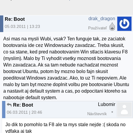
drak_dragon
Re: Boot
05.03.2011 | 13:23
Používateľ
Asi mas na mysli Wubi, vsak? Ten funguje tak, ze zaciatok
bootovania ide cez Windowsacky zavadzac. Treba skusit,
co sa stane, ked pred nabootovanim Win stlacis klavesu F8
(myslim). Malo by Ti vyhodit vsetky moznosti bootovania
Win zavadzaca. Ak sa tam nebude nachadzat moznost
bootovat Ubuntu, potom by mozno bolo fajn skusit
poeditovat Windows zavadzac. Ako, to uz Ti nepoviem. Ale
malo by tam byt mozne doplnit volbu pre bootovanie Ubuntu
a nastavit aj default system a cas, po odpocitani ktoreho sa
nabootuje default system.
Lubomir
Re: Boot
06.03.2011 | 20:46
Návštevník
Jo dik to pomohlo ta F8 ale ta mys stale nejde :( skoda no
vdfaka aj tak