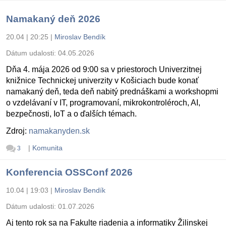
Namakaný deň 2026
20.04 | 20:25
|
Miroslav Bendík
Dátum udalosti:
04.05.2026
Dňa 4. mája 2026 od 9:00 sa v priestoroch Univerzitnej
knižnice Technickej univerzity v Košiciach bude konať
namakaný deň, teda deň nabitý prednáškami a workshopmi
o vzdelávaní v IT, programovaní, mikrokontroléroch, AI,
bezpečnosti, IoT a o ďalších témach.
Zdroj:
namakanyden.sk
|
Komunita
3
Konferencia OSSConf 2026
10.04 | 19:03
|
Miroslav Bendík
Dátum udalosti:
01.07.2026
Aj tento rok sa na Fakulte riadenia a informatiky Žilinskej