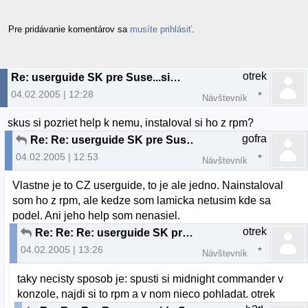
Pre pridávanie komentárov sa
musíte prihlásiť
.
otrek
Re: userguide SK pre Suse...sice som ho nainstalov
04.02.2005 | 12:28
Návštevník
skus si pozriet help k nemu, instaloval si ho z rpm?
gofra
Re: Re: userguide SK pre Suse...sice som ho nainst
04.02.2005 | 12:53
Návštevník
Vlastne je to CZ userguide, to je ale jedno. Nainstaloval
som ho z rpm, ale kedze som lamicka netusim kde sa
podel. Ani jeho help som nenasiel.
otrek
Re: Re: Re: userguide SK pre Suse...sice som ho na
04.02.2005 | 13:26
Návštevník
taky necisty sposob je: spusti si midnight commander v
konzole, najdi si to rpm a v nom nieco pohladat. otrek