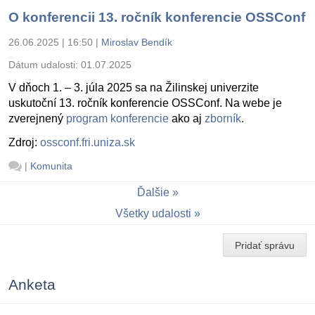
O konferencii 13. ročník konferencie OSSConf
26.06.2025 | 16:50
|
Miroslav Bendík
Dátum udalosti:
01.07.2025
V dňoch 1. – 3. júla 2025 sa na Žilinskej univerzite
uskutoční 13. ročník konferencie OSSConf. Na webe je
zverejnený
program konferencie
ako aj
zborník
.
Zdroj:
ossconf.fri.uniza.sk
|
Komunita
Ďalšie
Všetky udalosti
Pridať správu
Anketa