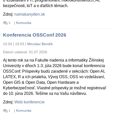
o vzdelávaní v IT, programovaní, mikrokontroléroch, AI,
bezpečnosti, IoT a o ďalších témach.
Zdroj:
namakanyden.sk
|
Komunita
3
Konferencia OSSConf 2026
10.04 | 19:03
|
Miroslav Bendík
Dátum udalosti:
01.07.2026
Aj tento rok sa na Fakulte riadenia a informatiky Žilinskej
Univerzity v dňoch 1-3. júla 2026 bude konať konferencia
OSSConf. Príspevky budú zaradené v sekciách: Open AI,
LATEX, R a ich priatelia, Vývoj OSS, OSS vo vzdelávaní,
Open GIS & Open Data, Open Hardware a
Kyberbezpečnosť. Vlastné príspevky je možné registrovať
do 10. júna 2026. Tešíme sa na Vašu návštevu.
Zdroj:
Web konferencie
|
Komunita
1