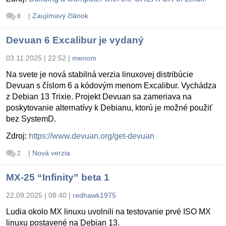
|
Zaujímavý článok
8
Devuan 6 Excalibur je vydaný
03.11.2025 | 22:52
|
menom
Na svete je nová stabilná verzia linuxovej distribúcie
Devuan s číslom 6 a kódovým menom Excalibur. Vychádza
z Debian 13 Trixie. Projekt Devuan sa zameriava na
poskytovanie alternatívy k Debianu, ktorú je možné použiť
bez SystemD.
Zdroj:
https://www.devuan.org/get-devuan
|
Nová verzia
2
MX-25 “Infinity” beta 1
22.09.2025 | 08:40
|
redhawk1975
Ludia okolo MX linuxu uvolnili na testovanie prvé ISO MX
linuxu postavené na Debian 13.