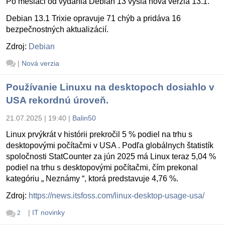
Po mesiaci od vydania Debian 13 vyšla nová verzia 13.1.
Debian 13.1 Trixie opravuje 71 chýb a pridáva 16
bezpečnostných aktualizácií.
Zdroj:
Debian
|
Nová verzia
Používanie Linuxu na desktopoch dosiahlo v
USA rekordnú úroveň.
21.07.2025 | 19:40
|
Balin50
Linux prvýkrát v histórii prekročil 5 % podiel na trhu s
desktopovými počítačmi v USA . Podľa globálnych štatistík
spoločnosti StatCounter za jún 2025 má Linux teraz 5,04 %
podiel na trhu s desktopovými počítačmi, čím prekonal
kategóriu „ Neznámy “, ktorá predstavuje 4,76 %.
Zdroj:
https://news.itsfoss.com/linux-desktop-usage-usa/
|
IT novinky
2