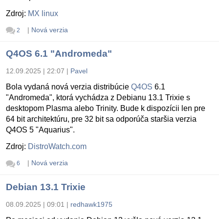
Zdroj:
MX linux
|
Nová verzia
2
Q4OS 6.1 "Andromeda"
12.09.2025 | 22:07
|
Pavel
Bola vydaná nová verzia distribúcie
Q4OS
6.1
"Andromeda", ktorá vychádza z Debianu 13.1 Trixie s
desktopom Plasma alebo Trinity. Bude k dispozícii len pre
64 bit architektúru, pre 32 bit sa odporúča staršia verzia
Q4OS 5 "Aquarius".
Zdroj:
DistroWatch.com
|
Nová verzia
6
Debian 13.1 Trixie
08.09.2025 | 09:01
|
redhawk1975