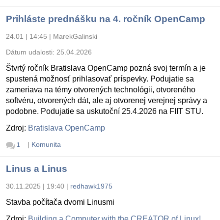
Prihláste prednášku na 4. ročník OpenCamp
24.01 | 14:45
|
MarekGalinski
Dátum udalosti:
25.04.2026
Štvrtý ročník Bratislava OpenCamp pozná svoj termín a je
spustená možnosť prihlasovať príspevky. Podujatie sa
zameriava na témy otvorených technológii, otvoreného
softvéru, otvorených dát, ale aj otvorenej verejnej správy a
podobne. Podujatie sa uskutoční 25.4.2026 na FIIT STU.
Zdroj:
Bratislava OpenCamp
|
Komunita
1
Linus a Linus
30.11.2025 | 19:40
|
redhawk1975
Stavba počítača dvomi Linusmi
Zdroj:
Building a Computer with the CREATOR of Linux!