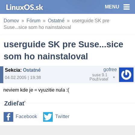
MENU
Domov
Fórum
Ostatné
userguide SK pre
Suse...sice som ho nainstaloval
userguide SK pre Suse...sice
som ho nainstaloval
gofree
Sekcia
:
Ostatné
suse 9.1
04.02.2005 | 19:38
Používateľ
neviem kde je = vyuzitie nula :(
Zdieľať
Facebook
Twitter