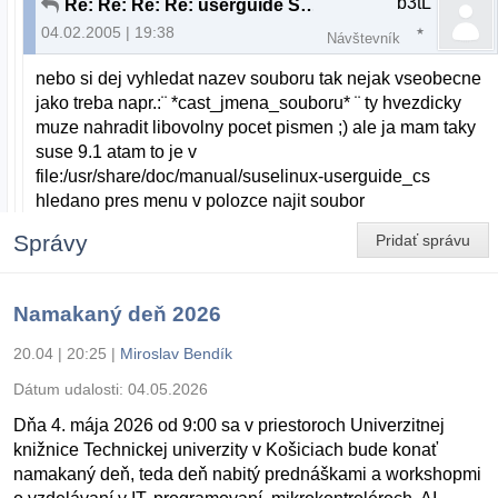
b3tL
Re: Re: Re: Re: userguide SK pre Suse...sice som h
04.02.2005 | 19:38
Návštevník
nebo si dej vyhledat nazev souboru tak nejak vseobecne
jako treba napr.:¨ *cast_jmena_souboru* ¨ ty hvezdicky
muze nahradit libovolny pocet pismen ;) ale ja mam taky
suse 9.1 atam to je v
file:/usr/share/doc/manual/suselinux-userguide_cs
hledano pres menu v polozce najit soubor
Správy
Pridať správu
Namakaný deň 2026
20.04 | 20:25
|
Miroslav Bendík
Dátum udalosti:
04.05.2026
Dňa 4. mája 2026 od 9:00 sa v priestoroch Univerzitnej
knižnice Technickej univerzity v Košiciach bude konať
namakaný deň, teda deň nabitý prednáškami a workshopmi