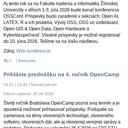
Aj tento rok sa na Fakulte riadenia a informatiky Žilinskej
Univerzity v dňoch 1-3. júla 2026 bude konať konferencia
OSSConf. Príspevky budú zaradené v sekciách: Open AI,
LATEX, R a ich priatelia, Vývoj OSS, OSS vo vzdelávaní,
Open GIS & Open Data, Open Hardware a
Kyberbezpečnosť. Vlastné príspevky je možné registrovať
do 10. júna 2026. Tešíme sa na Vašu návštevu.
Zdroj:
Web konferencie
|
Komunita
1
Prihláste prednášku na 4. ročník OpenCamp
24.01 | 14:45
|
MarekGalinski
Dátum udalosti:
25.04.2026
Štvrtý ročník Bratislava OpenCamp pozná svoj termín a je
spustená možnosť prihlasovať príspevky. Podujatie sa
zameriava na témy otvorených technológii, otvoreného
softvéru, otvorených dát, ale aj otvorenej verejnej správy a