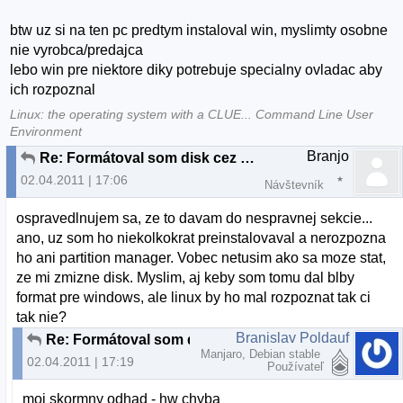
btw uz si na ten pc predtym instaloval win, myslimty osobne
nie vyrobca/predajca
lebo win pre niektore diky potrebuje specialny ovladac aby
ich rozpoznal
Linux: the operating system with a CLUE... Command Line User
Environment
Branjo
Re: Formátoval som disk cez Ubuntu a teraz ho nerozpozná ani Linux ani Widows
02.04.2011 | 17:06
Návštevník
ospravedlnujem sa, ze to davam do nespravnej sekcie...
ano, uz som ho niekolkokrat preinstalovaval a nerozpozna
ho ani partition manager. Vobec netusim ako sa moze stat,
ze mi zmizne disk. Myslim, aj keby som tomu dal blby
format pre windows, ale linux by ho mal rozpoznat tak ci
tak nie?
Branislav Poldauf
Re: Formátoval som disk cez Ubuntu a teraz ho nerozpozná ani Linux ani Widows
Manjaro, Debian stable
02.04.2011 | 17:19
Používateľ
moj skormny odhad - hw chyba