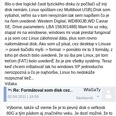
Išlo o dve logické časti fyzického disku (v počítači už iný
disk nemám, Linux spúštam cez Multiboot USB).Disk som
vytiahol, veľmi sa v tom nevyznám tak sem napíšem čo je
na ňom uvedené: Western Digital, WD800JB,WD Caviar
SE, Drive parameters: LBA 156301488) Mam ho uz roky,
slapal mi na windowse, windows mi vsak prestal fungovať
a ja som cez Linux zálohoval dáta, plus som rovno
naformátoval disk. Ako som už písal, cez desktop v Linuxe
-> pravé tlačidlo myši -> format -> ponúklo mi to 3 formáty, z
toho pri dvoch bolo uvedené, že sú iba pre Linux, pri tom
treťom (FAT) bolo uvedenÉ že je pre všetky systémy. Teraz
keď chcem inštalovať tak ho windows XP jednoducho
nerozpozná a čo je najhoršie, Linux ho nedokáže
rozpoznať tiež...
Vďaka
WlaSaTy
Re: Formátoval som disk cez Ubuntu a teraz ho nerozpozná ani Linux ani Widows
02.04.2011 | 18:59
Návštevník
Výborne, takźe už vieme že je to pevný disk o veľkosti
80G a tým pádom aj značného veku. Je dosť možné, že to