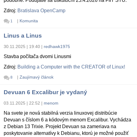
podobne. Podujatie sa uskutoční 25.4.2026 na FIIT STU.
Zdroj:
Bratislava OpenCamp
|
Komunita
1
Linus a Linus
30.11.2025 | 19:40
|
redhawk1975
Stavba počítača dvomi Linusmi
Zdroj:
Building a Computer with the CREATOR of Linux!
|
Zaujímavý článok
8
Devuan 6 Excalibur je vydaný
03.11.2025 | 22:52
|
menom
Na svete je nová stabilná verzia linuxovej distribúcie
Devuan s číslom 6 a kódovým menom Excalibur. Vychádza
z Debian 13 Trixie. Projekt Devuan sa zameriava na
poskytovanie alternatívy k Debianu, ktorú je možné použiť