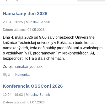
Namakaný deň 2026
20.04 | 20:25
|
Miroslav Bendík
Dátum udalosti:
04.05.2026
Dňa 4. mája 2026 od 9:00 sa v priestoroch Univerzitnej
knižnice Technickej univerzity v Košiciach bude konať
namakaný deň, teda deň nabitý prednáškami a workshopmi
o vzdelávaní v IT, programovaní, mikrokontroléroch, AI,
bezpečnosti, IoT a o ďalších témach.
Zdroj:
namakanyden.sk
|
Komunita
3
Konferencia OSSConf 2026
10.04 | 19:03
|
Miroslav Bendík
Dátum udalosti:
01.07.2026