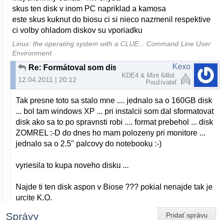
skus ten disk v inom PC napriklad a kamosa
este skus kuknut do biosu ci si nieco nazmenil respektive
ci volby ohladom diskov su vporiadku
Linux: the operating system with a CLUE... Command Line User
Environment
Kexo
Re: Formátoval som disk cez Ubuntu a teraz ho nerozpozná ani Linux ani Widows
KDE4 & Mint 64bit
12.04.2011 | 20:12
Používateľ
Tak presne toto sa stalo mne .... jednalo sa o 160GB disk
... bol tam windows XP ... pri instalcii som dal sformatovat
disk ako sa to po spravnsti robi .... format prebehol ... disk
ZOMREL :-D do dnes ho mam polozeny pri monitore ...
jednalo sa o 2.5" palcovy do notebooku :-)
vyriesila to kupa noveho disku ...
Najde ti ten disk aspon v Biose ??? pokial nenajde tak je
urcite K.O.
Správy
Pridať správu