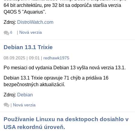
64 bit architektúru, pre 32 bit sa odporúča staršia verzia
Q4OS 5 "Aquarius".
Zdroj:
DistroWatch.com
|
Nová verzia
6
Debian 13.1 Trixie
08.09.2025 | 09:01
|
redhawk1975
Po mesiaci od vydania Debian 13 vyšla nová verzia 13.1.
Debian 13.1 Trixie opravuje 71 chýb a pridáva 16
bezpečnostných aktualizácií.
Zdroj:
Debian
|
Nová verzia
Používanie Linuxu na desktopoch dosiahlo v
USA rekordnú úroveň.