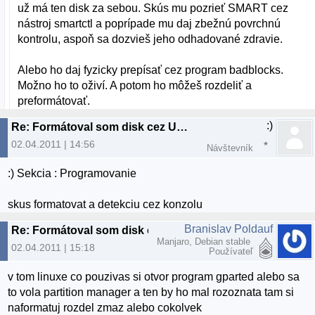
už má ten disk za sebou. Skús mu pozrieť SMART cez
nástroj smartctl a poprípade mu daj zbežnú povrchnú
kontrolu, aspoň sa dozvieš jeho odhadované zdravie.
Alebo ho daj fyzicky prepísať cez program badblocks.
Možno ho to oživí. A potom ho môžeš rozdeliť a
preformátovať.
:)
Re: Formátoval som disk cez Ubuntu a teraz ho nerozpozná ani Linux ani Widows
02.04.2011 | 14:56
Návštevník
:) Sekcia : Programovanie
skus formatovat a detekciu cez konzolu
Branislav Poldauf
Re: Formátoval som disk cez Ubuntu a teraz ho nerozpozná ani Linux ani Widows
Manjaro, Debian stable
02.04.2011 | 15:18
Používateľ
v tom linuxe co pouzivas si otvor program gparted alebo sa
to vola partition manager a ten by ho mal rozoznata tam si
naformatuj rozdel zmaz alebo cokolvek