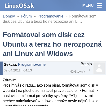
MENU
Domov
Fórum
Programovanie
Formátoval som
disk cez Ubuntu a teraz ho nerozpozná ani Li…
Formátoval som disk cez
Ubuntu a teraz ho nerozpozná
ani Linux ani Widows
Branjo
Sekcia
:
Programovanie
02.04.2011 | 04:13
Návštevník
Zdravím,
Prosím vás o radu... ako som písal, formátoval som disk v
Ubuntu ( na ploche som stlacil prave tlacidlo -> Format ->
nastavil som formát pre všetky systémy FAT)...teraz mi
nechce nainštalovať windows, pretože nevie nájsť disk, a