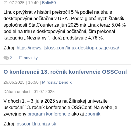
21.07.2025 | 19:40
|
Balin50
Linux prvýkrát v histórii prekročil 5 % podiel na trhu s
desktopovými počítačmi v USA . Podľa globálnych štatistík
spoločnosti StatCounter za jún 2025 má Linux teraz 5,04 %
podiel na trhu s desktopovými počítačmi, čím prekonal
kategóriu „ Neznámy “, ktorá predstavuje 4,76 %.
Zdroj:
https://news.itsfoss.com/linux-desktop-usage-usa/
|
IT novinky
2
O konferencii 13. ročník konferencie OSSConf
26.06.2025 | 16:50
|
Miroslav Bendík
Dátum udalosti:
01.07.2025
V dňoch 1. – 3. júla 2025 sa na Žilinskej univerzite
uskutoční 13. ročník konferencie OSSConf. Na webe je
zverejnený
program konferencie
ako aj
zborník
.
Zdroj:
ossconf.fri.uniza.sk