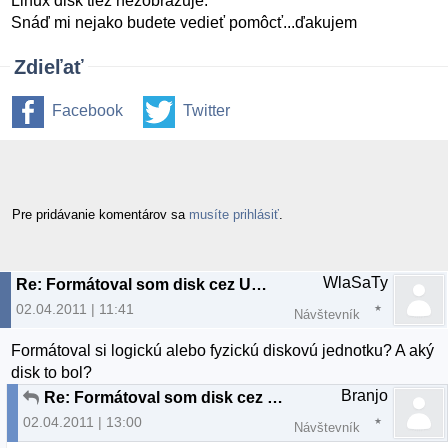
Linux disk tiež nezobrazuje.
Snáď mi nejako budete vedieť pomôcť...ďakujem
Zdieľať
Facebook
Twitter
Pre pridávanie komentárov sa
musíte prihlásiť
.
WlaSaTy
Re: Formátoval som disk cez Ubuntu a teraz ho nerozpozná ani Linux ani Widows
02.04.2011 | 11:41
Návštevník
Formátoval si logickú alebo fyzickú diskovú jednotku? A aký
disk to bol?
Branjo
Re: Formátoval som disk cez Ubuntu a teraz ho nerozpozná ani Linux ani Widows
02.04.2011 | 13:00
Návštevník