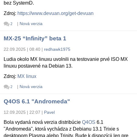
bez SystemD.
Zdroj:
https://www.devuan.org/get-devuan
|
Nová verzia
2
MX-25 “Infinity” beta 1
22.09.2025 | 08:40
|
redhawk1975
Ludia okolo MX linuxu uvolnili na testovanie prvé ISO MX
linuxu postavené na Debian 13.
Zdroj:
MX linux
|
Nová verzia
2
Q4OS 6.1 "Andromeda"
12.09.2025 | 22:07
|
Pavel
Bola vydaná nová verzia distribúcie
Q4OS
6.1
"Andromeda", ktorá vychádza z Debianu 13.1 Trixie s
desktopom Plasma alebo Trinity. Bude k dispozícii len pre