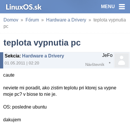
MENU
Domov
Fórum
Hardware a Drivery
teplota vypnutia
pc
teplota vypnutia pc
JeFo
Sekcia
:
Hardware a Drivery
01.05.2011 | 02:20
Návštevník
caute
neviete mi poradit, ako zistim teplotu pri ktorej sa vypne
moje pc? v biose to nie je.
OS: posledne ubuntu
dakujem