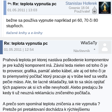
Stanislav Hoferek
Re: teplota vypnutia pc
Greenie 18.04
01.05.2011 | 13:03
Používateľ
bežne sa používa vypnutie napríklad pri 60, 70 či 80
stupňoch.
tlačené knihy a e-knihy
WlaSaTy
Re: teplota vypnutia pc
01.05.2011 | 12:54
Návštevník
Prahová teplota pri ktorej nastáva poškodenie komponentov
je pre každý komponent iná. Závisí teda nielen od toho či je
to provesor, grafika, pamäť alebo kábel, ale aj od toho či je
to priemyselný počítač ktorý pracuje aj v trúbe keď sa vedľa
pečie mäso. Ale, tie lacné skladačky, tak to sa skús opýtať
tých papierov ak si ich ešte nevyhodil. Alebo predajcu že
kedy ti už neuzná reklamáciu zničeného počítača.
A prečo som spomínal teplotu zničenia a nie vypnutia ?
Pretože pri pretaktovaní dochádza k rýchlejšiemu