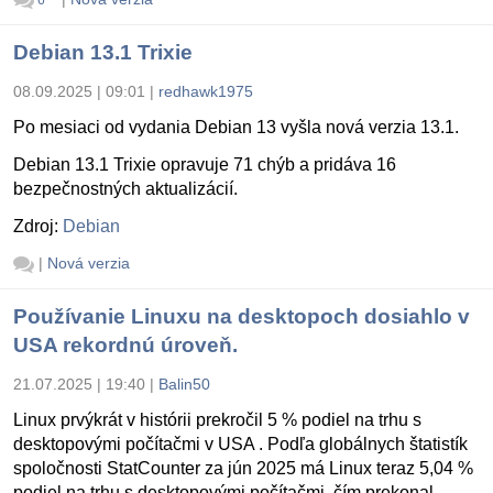
Debian 13.1 Trixie
08.09.2025 | 09:01
|
redhawk1975
Po mesiaci od vydania Debian 13 vyšla nová verzia 13.1.
Debian 13.1 Trixie opravuje 71 chýb a pridáva 16
bezpečnostných aktualizácií.
Zdroj:
Debian
|
Nová verzia
Používanie Linuxu na desktopoch dosiahlo v
USA rekordnú úroveň.
21.07.2025 | 19:40
|
Balin50
Linux prvýkrát v histórii prekročil 5 % podiel na trhu s
desktopovými počítačmi v USA . Podľa globálnych štatistík
spoločnosti StatCounter za jún 2025 má Linux teraz 5,04 %
podiel na trhu s desktopovými počítačmi, čím prekonal