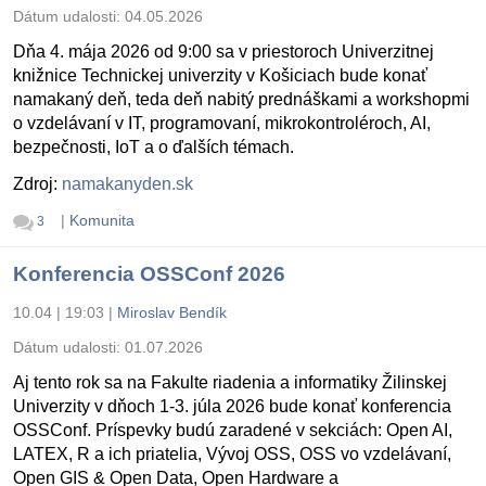
Dátum udalosti:
04.05.2026
Dňa 4. mája 2026 od 9:00 sa v priestoroch Univerzitnej
knižnice Technickej univerzity v Košiciach bude konať
namakaný deň, teda deň nabitý prednáškami a workshopmi
o vzdelávaní v IT, programovaní, mikrokontroléroch, AI,
bezpečnosti, IoT a o ďalších témach.
Zdroj:
namakanyden.sk
|
Komunita
3
Konferencia OSSConf 2026
10.04 | 19:03
|
Miroslav Bendík
Dátum udalosti:
01.07.2026
Aj tento rok sa na Fakulte riadenia a informatiky Žilinskej
Univerzity v dňoch 1-3. júla 2026 bude konať konferencia
OSSConf. Príspevky budú zaradené v sekciách: Open AI,
LATEX, R a ich priatelia, Vývoj OSS, OSS vo vzdelávaní,
Open GIS & Open Data, Open Hardware a