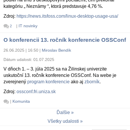
kategóriu „ Neznámy “, ktorá predstavuje 4,76 %.
Zdroj:
https://news.itsfoss.com/linux-desktop-usage-usa/
|
IT novinky
2
O konferencii 13. ročník konferencie OSSConf
26.06.2025 | 16:50
|
Miroslav Bendík
Dátum udalosti:
01.07.2025
V dňoch 1. – 3. júla 2025 sa na Žilinskej univerzite
uskutoční 13. ročník konferencie OSSConf. Na webe je
zverejnený
program konferencie
ako aj
zborník
.
Zdroj:
ossconf.fri.uniza.sk
|
Komunita
Ďalšie
Všetky udalosti