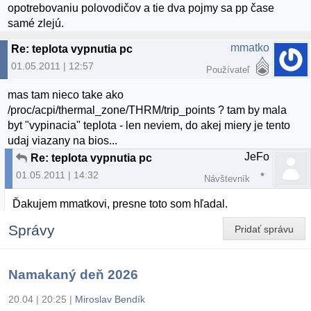
opotrebovaniu polovodičov a tie dva pojmy sa pp čase
samé zlejú.
mmatko
Re: teplota vypnutia pc
01.05.2011 | 12:57
Používateľ
mas tam nieco take ako
/proc/acpi/thermal_zone/THRM/trip_points ? tam by mala
byt "vypinacia" teplota - len neviem, do akej miery je tento
udaj viazany na bios...
JeFo
Re: teplota vypnutia pc
01.05.2011 | 14:32
Návštevník
Ďakujem mmatkovi, presne toto som hľadal.
Správy
Pridať správu
Namakaný deň 2026
20.04 | 20:25
|
Miroslav Bendík