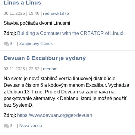
Linus a Linus
30.11.2025 | 19:40
|
redhawk1975
Stavba počítača dvomi Linusmi
Zdroj:
Building a Computer with the CREATOR of Linux!
|
Zaujímavý článok
8
Devuan 6 Excalibur je vydaný
03.11.2025 | 22:52
|
menom
Na svete je nová stabilná verzia linuxovej distribúcie
Devuan s číslom 6 a kódovým menom Excalibur. Vychádza
z Debian 13 Trixie. Projekt Devuan sa zameriava na
poskytovanie alternatívy k Debianu, ktorú je možné použiť
bez SystemD.
Zdroj:
https://www.devuan.org/get-devuan
|
Nová verzia
2