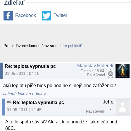
Zdieľať
Facebook
Twitter
Pre pridávanie komentárov sa
musíte prihlásiť
.
Stanislav Hoferek
Re: teplota vypnutia pc
Greenie 18.04
01.05.2011 | 04:18
Používateľ
akú teplotu píše bios po hodine silnejšieho zaťaženia?
tlačené knihy a e-knihy
JeFo
Re: teplota vypnutia pc
01.05.2011 | 12:45
Návštevník
Ako to spolu súvisí? Ale ak ti to pomôže, tak niečo pod
80C.