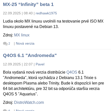
MX-25 “Infinity” beta 1
22.09.2025 | 08:40
|
redhawk1975
Ludia okolo MX linuxu uvolnili na testovanie prvé ISO MX
linuxu postavené na Debian 13.
Zdroj:
MX linux
|
Nová verzia
2
Q4OS 6.1 "Andromeda"
12.09.2025 | 22:07
|
Pavel
Bola vydaná nová verzia distribúcie
Q4OS
6.1
"Andromeda", ktorá vychádza z Debianu 13.1 Trixie s
desktopom Plasma alebo Trinity. Bude k dispozícii len pre
64 bit architektúru, pre 32 bit sa odporúča staršia verzia
Q4OS 5 "Aquarius".
Zdroj:
DistroWatch.com
|
Nová verzia
6