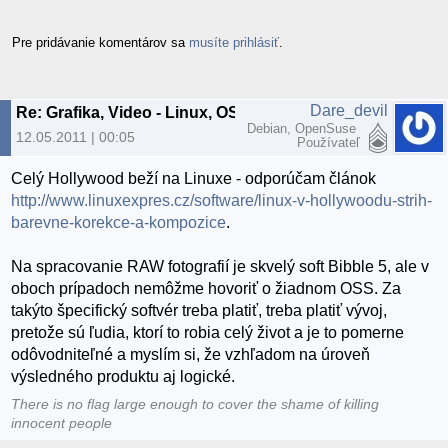
Pre pridávanie komentárov sa
musíte prihlásiť
.
Dare_devil
Re: Grafika, Video - Linux, OSS
Debian, OpenSuse
12.05.2011 | 00:05
Používateľ
Celý Hollywood beží na Linuxe - odporúčam článok
http://www.linuxexpres.cz/software/linux-v-hollywoodu-strih-
barevne-korekce-a-kompozice
.
Na spracovanie RAW fotografií je skvelý soft Bibble 5, ale v
oboch prípadoch nemôžme hovoriť o žiadnom OSS. Za
takýto špecifický softvér treba platiť, treba platiť vývoj,
pretože sú ľudia, ktorí to robia celý život a je to pomerne
odôvodniteľné a myslím si, že vzhľadom na úroveň
výsledného produktu aj logické.
There is no flag large enough to cover the shame of killing
innocent people