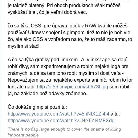
je taktiež platený. Pri oboch produktoch však môžeš
vyskúšať trial, čo je veľmi dobrá vec.
čo sa týka OSS, pre úpravu fotiek v RAW kvalite môžeš
používať Ufraw v spojení s gimpom, tiež to nie je boh vie
čo, ale ako OSS a vzhľadom na to, že to máš zadarmo, to
myslím si stačí.
A čo sa týka grafiky pod linuxom.. Aj v inkscape sa dajú
robiť divy, sám experimentujem a robím nejaké logá pre
známych, a dá sa tam toho robiť myslím si dosť veľa -
Nepovažujem sa za nejakého experta ani nič, robím to for
fun, ale napr.
http://oi56.tinypic.com/sb673t.jpg
som robil
ja, na základe požiadavky známeho..
Čo dokáže gimp si pozri tu:
http://www.youtube.com/watch?v=5nNlX1ZI4I4
a tu:
http://www.youtube.com/watch?v=NeTYI4MFXdg
There is no flag large enough to cover the shame of killing
innocent people