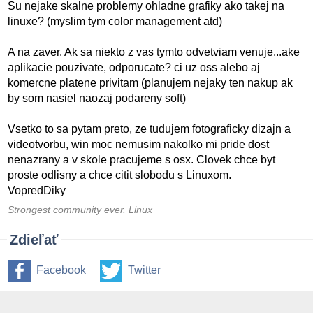
Su nejake skalne problemy ohladne grafiky ako takej na
linuxe? (myslim tym color management atd)
A na zaver. Ak sa niekto z vas tymto odvetviam venuje...ake
aplikacie pouzivate, odporucate? ci uz oss alebo aj
komercne platene privitam (planujem nejaky ten nakup ak
by som nasiel naozaj podareny soft)
Vsetko to sa pytam preto, ze tudujem fotograficky dizajn a
videotvorbu, win moc nemusim nakolko mi pride dost
nenazrany a v skole pracujeme s osx. Clovek chce byt
proste odlisny a chce citit slobodu s Linuxom.
VopredDiky
Strongest community ever. Linux_
Zdieľať
Facebook
Twitter