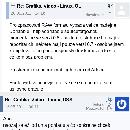
qk
Re: Grafika, Video - Linux, OSS
26.05.2011 | 14:18
Návštevník
Pro zpracovani RAW formatu vypada velice nadejne
Darktable - http://darktable.sourceforge.net/ -
momentalne ve verzi 0.8 - nektere distribuce ho maji v
repozitarich, nektere maji pouze verzi 0.7 - osobne jsem
kompiloval a po pridani spousty dev knihoven to slo
celkem bez problemu
Prostredim ma pripominat Lightroom od Adobe.
Podle vydavani novych release se na nem celkem
usilovne pracuje
jkp
Re: Grafika, Video - Linux, OSS
fedora
12.05.2011 | 00:11
Používateľ
Ahoj
naozaj záleží od uhla pohľadu a čo konkrétne chceš