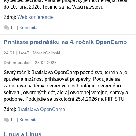
Kyberbezpečnosť. Vlastné príspevky je možné registrovať
do 10. júna 2026. Tešíme sa na Vašu návštevu.
Zdroj:
Web konferencie
|
Komunita
1
Prihláste prednášku na 4. ročník OpenCamp
24.01 | 14:45
|
MarekGalinski
Dátum udalosti:
25.04.2026
Štvrtý ročník Bratislava OpenCamp pozná svoj termín a je
spustená možnosť prihlasovať príspevky. Podujatie sa
zameriava na témy otvorených technológii, otvoreného
softvéru, otvorených dát, ale aj otvorenej verejnej správy a
podobne. Podujatie sa uskutoční 25.4.2026 na FIIT STU.
Zdroj:
Bratislava OpenCamp
|
Komunita
1
Linus a Linus