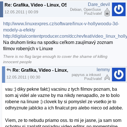
Dare_devil
Re: Grafika, Video - Linux, OSS
Debian, OpenSuse
12.05.2011 | 00:09
Používateľ
http://www.linuxexpres.cz/software/linux-v-hollywoodu-3d-
modely-a-efekty
http://digitalcontentproducer.com/dcc/revfeat/video_linux_hol
Na druhom linku na spodku ceľkom zaujímavý zoznam
filmov robených v Linuxe
There is no flag large enough to cover the shame of killing
innocent people
lemmy
Re: Grafika, Video - Linux, OSS
papyrus a inkoust
12.05.2011 | 00:30
Používateľ
vau :) diky pekne fakt:) vacsinu z tych filmov poznam, ba
som aj videl ale vazne by ma nikdy nenapadlo, ze to bolo
robene na linuxe :) clovek by si pomyslel ze vsetko je to
odhryznute jablcko a ich finalcut pro alebo nieco od adobe.
Viem, ze to nebudu priamo oss. to mi je jasne, ja sam som
ochotny si zaplatit poriadny video editor. no momentalne