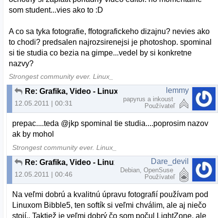
som student...vies ako to :D
A co sa tyka fotografie, ffotografickeho dizajnu? nevies ako
to chodi? predsalen najrozsirenejsi je photoshop. spominal
si tie studia co bezia na gimpe...vedel by si konkretne
nazvy?
Strongest community ever. Linux_
lemmy
Re: Grafika, Video - Linux, OSS
papyrus a inkoust
12.05.2011 | 00:31
Používateľ
prepac....teda @jkp spominal tie studia....poprosim nazov
ak by mohol
Strongest community ever. Linux_
Dare_devil
Re: Grafika, Video - Linux, OSS
Debian, OpenSuse
12.05.2011 | 00:46
Používateľ
Na veľmi dobrú a kvalitnú úpravu fotografií používam pod
Linuxom Bibble5, ten softík si veľmi chválim, ale aj niečo
stojí.. Taktiež je veľmi dobrý čo som počul LightZone, ale