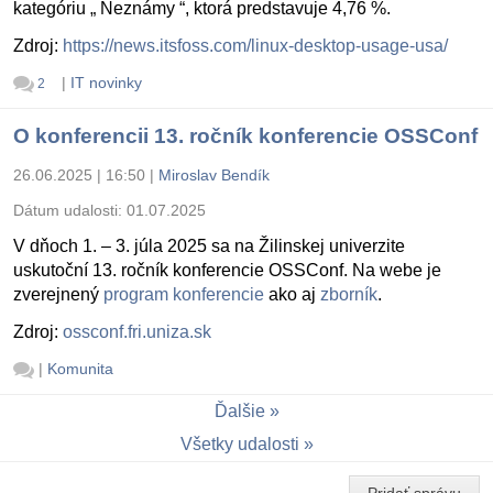
kategóriu „ Neznámy “, ktorá predstavuje 4,76 %.
Zdroj:
https://news.itsfoss.com/linux-desktop-usage-usa/
|
IT novinky
2
O konferencii 13. ročník konferencie OSSConf
26.06.2025 | 16:50
|
Miroslav Bendík
Dátum udalosti:
01.07.2025
V dňoch 1. – 3. júla 2025 sa na Žilinskej univerzite
uskutoční 13. ročník konferencie OSSConf. Na webe je
zverejnený
program konferencie
ako aj
zborník
.
Zdroj:
ossconf.fri.uniza.sk
|
Komunita
Ďalšie
Všetky udalosti