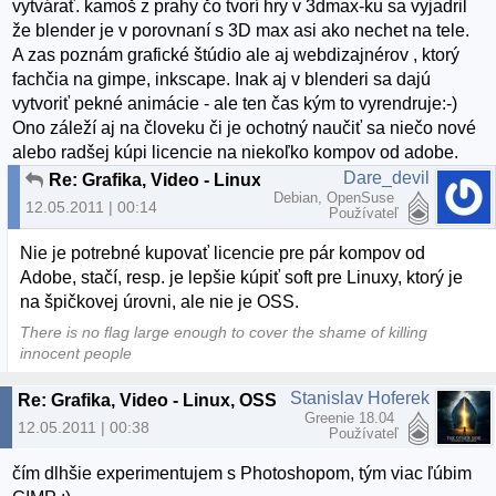
vytvárať. kamoš z prahy čo tvorí hry v 3dmax-ku sa vyjadril
že blender je v porovnaní s 3D max asi ako nechet na tele.
A zas poznám grafické štúdio ale aj webdizajnérov , ktorý
fachčia na gimpe, inkscape. Inak aj v blenderi sa dajú
vytvoriť pekné animácie - ale ten čas kým to vyrendruje:-)
Ono záleží aj na človeku či je ochotný naučiť sa niečo nové
alebo radšej kúpi licencie na niekoľko kompov od adobe.
Dare_devil
Re: Grafika, Video - Linux, OSS
Debian, OpenSuse
12.05.2011 | 00:14
Používateľ
Nie je potrebné kupovať licencie pre pár kompov od
Adobe, stačí, resp. je lepšie kúpiť soft pre Linuxy, ktorý je
na špičkovej úrovni, ale nie je OSS.
There is no flag large enough to cover the shame of killing
innocent people
Stanislav Hoferek
Re: Grafika, Video - Linux, OSS
Greenie 18.04
12.05.2011 | 00:38
Používateľ
čím dlhšie experimentujem s Photoshopom, tým viac ľúbim