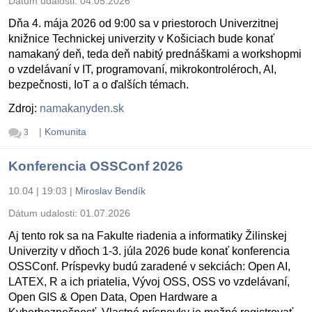
Dátum udalosti:
04.05.2026
Dňa 4. mája 2026 od 9:00 sa v priestoroch Univerzitnej
knižnice Technickej univerzity v Košiciach bude konať
namakaný deň, teda deň nabitý prednáškami a workshopmi
o vzdelávaní v IT, programovaní, mikrokontroléroch, AI,
bezpečnosti, IoT a o ďalších témach.
Zdroj:
namakanyden.sk
|
Komunita
3
Konferencia OSSConf 2026
10.04 | 19:03
|
Miroslav Bendík
Dátum udalosti:
01.07.2026
Aj tento rok sa na Fakulte riadenia a informatiky Žilinskej
Univerzity v dňoch 1-3. júla 2026 bude konať konferencia
OSSConf. Príspevky budú zaradené v sekciách: Open AI,
LATEX, R a ich priatelia, Vývoj OSS, OSS vo vzdelávaní,
Open GIS & Open Data, Open Hardware a