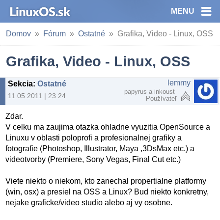
MENU
Domov
Fórum
Ostatné
Grafika, Video - Linux, OSS
Grafika, Video - Linux, OSS
lemmy
Sekcia
:
Ostatné
papyrus a inkoust
11.05.2011 | 23:24
Používateľ
Zdar.
V celku ma zaujima otazka ohladne vyuzitia OpenSource a
Linuxu v oblasti poloprofi a profesionalnej grafiky a
fotografie (Photoshop, Illustrator, Maya ,3DsMax etc.) a
videotvorby (Premiere, Sony Vegas, Final Cut etc.)
Viete niekto o niekom, kto zanechal propertialne platformy
(win, osx) a presiel na OSS a Linux? Bud niekto konkretny,
nejake graficke/video studio alebo aj vy osobne.