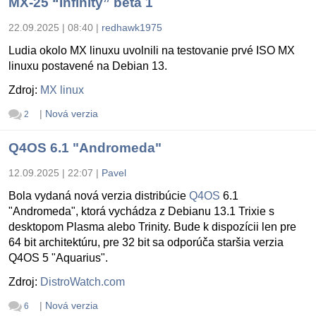
MX-25 “Infinity” beta 1
22.09.2025 | 08:40
|
redhawk1975
Ludia okolo MX linuxu uvolnili na testovanie prvé ISO MX
linuxu postavené na Debian 13.
Zdroj:
MX linux
|
Nová verzia
2
Q4OS 6.1 "Andromeda"
12.09.2025 | 22:07
|
Pavel
Bola vydaná nová verzia distribúcie
Q4OS
6.1
"Andromeda", ktorá vychádza z Debianu 13.1 Trixie s
desktopom Plasma alebo Trinity. Bude k dispozícii len pre
64 bit architektúru, pre 32 bit sa odporúča staršia verzia
Q4OS 5 "Aquarius".
Zdroj:
DistroWatch.com
|
Nová verzia
6