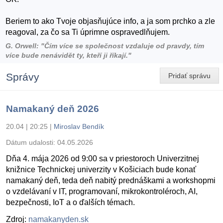
Beriem to ako Tvoje objasňujúce info, a ja som prchko a zle
reagoval, za čo sa Ti úprimne ospravedlňujem.
G. Orwell: "Čím více se společnost vzdaluje od pravdy, tím
více bude nenávidět ty, kteří ji říkají."
Správy
Pridať správu
Namakaný deň 2026
20.04 | 20:25
|
Miroslav Bendík
Dátum udalosti:
04.05.2026
Dňa 4. mája 2026 od 9:00 sa v priestoroch Univerzitnej
knižnice Technickej univerzity v Košiciach bude konať
namakaný deň, teda deň nabitý prednáškami a workshopmi
o vzdelávaní v IT, programovaní, mikrokontroléroch, AI,
bezpečnosti, IoT a o ďalších témach.
Zdroj:
namakanyden.sk