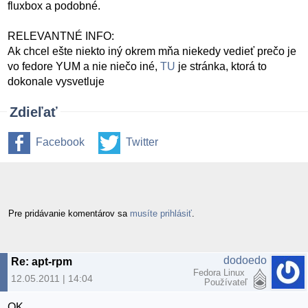
fluxbox a podobné.
RELEVANTNÉ INFO:
Ak chcel ešte niekto iný okrem mňa niekedy vedieť prečo je
vo fedore YUM a nie niečo iné,
TU
je stránka, ktorá to
dokonale vysvetluje
Zdieľať
Facebook
Twitter
Pre pridávanie komentárov sa
musíte prihlásiť
.
dodoedo
Re: apt-rpm
Fedora Linux
12.05.2011 | 14:04
Používateľ
OK.