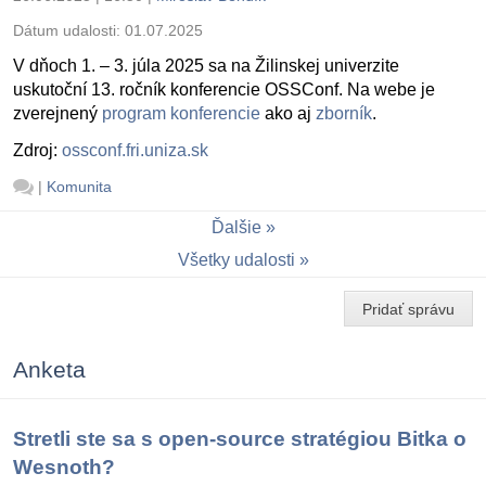
Dátum udalosti:
01.07.2025
V dňoch 1. – 3. júla 2025 sa na Žilinskej univerzite
uskutoční 13. ročník konferencie OSSConf. Na webe je
zverejnený
program konferencie
ako aj
zborník
.
Zdroj:
ossconf.fri.uniza.sk
|
Komunita
Ďalšie
Všetky udalosti
Pridať správu
Anketa
Stretli ste sa s open-source stratégiou Bitka o
Wesnoth?