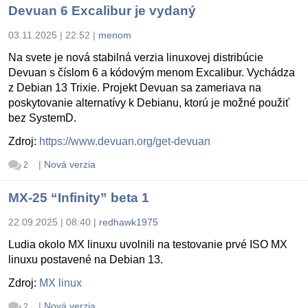
Devuan 6 Excalibur je vydaný
03.11.2025 | 22:52
|
menom
Na svete je nová stabilná verzia linuxovej distribúcie
Devuan s číslom 6 a kódovým menom Excalibur. Vychádza
z Debian 13 Trixie. Projekt Devuan sa zameriava na
poskytovanie alternatívy k Debianu, ktorú je možné použiť
bez SystemD.
Zdroj:
https://www.devuan.org/get-devuan
|
Nová verzia
2
MX-25 “Infinity” beta 1
22.09.2025 | 08:40
|
redhawk1975
Ludia okolo MX linuxu uvolnili na testovanie prvé ISO MX
linuxu postavené na Debian 13.
Zdroj:
MX linux
|
Nová verzia
2