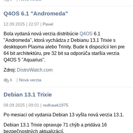
Q4OS 6.1 "Andromeda"
12.09.2025 | 22:07
|
Pavel
Bola vydaná nová verzia distribúcie
Q4OS
6.1
"Andromeda", ktorá vychádza z Debianu 13.1 Trixie s
desktopom Plasma alebo Trinity. Bude k dispozícii len pre
64 bit architektúru, pre 32 bit sa odporúča staršia verzia
Q4OS 5 "Aquarius".
Zdroj:
DistroWatch.com
|
Nová verzia
6
Debian 13.1 Trixie
08.09.2025 | 09:01
|
redhawk1975
Po mesiaci od vydania Debian 13 vyšla nová verzia 13.1.
Debian 13.1 Trixie opravuje 71 chýb a pridáva 16
bezpečnostných aktualizácií.