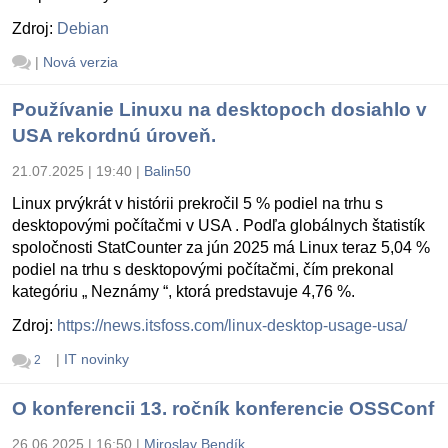
Zdroj:
Debian
|
Nová verzia
Používanie Linuxu na desktopoch dosiahlo v
USA rekordnú úroveň.
21.07.2025 | 19:40
|
Balin50
Linux prvýkrát v histórii prekročil 5 % podiel na trhu s
desktopovými počítačmi v USA . Podľa globálnych štatistík
spoločnosti StatCounter za jún 2025 má Linux teraz 5,04 %
podiel na trhu s desktopovými počítačmi, čím prekonal
kategóriu „ Neznámy “, ktorá predstavuje 4,76 %.
Zdroj:
https://news.itsfoss.com/linux-desktop-usage-usa/
|
IT novinky
2
O konferencii 13. ročník konferencie OSSConf
26.06.2025 | 16:50
|
Miroslav Bendík