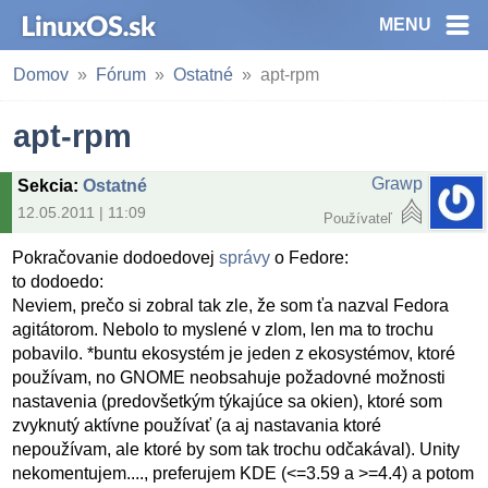
MENU
Domov
Fórum
Ostatné
apt-rpm
apt-rpm
Grawp
Sekcia
:
Ostatné
12.05.2011 | 11:09
Používateľ
Pokračovanie dodoedovej
správy
o Fedore:
to dodoedo:
Neviem, prečo si zobral tak zle, že som ťa nazval Fedora
agitátorom. Nebolo to myslené v zlom, len ma to trochu
pobavilo. *buntu ekosystém je jeden z ekosystémov, ktoré
používam, no GNOME neobsahuje požadovné možnosti
nastavenia (predovšetkým týkajúce sa okien), ktoré som
zvyknutý aktívne používať (a aj nastavania ktoré
nepoužívam, ale ktoré by som tak trochu odčakával). Unity
nekomentujem...., preferujem KDE (<=3.59 a >=4.4) a potom