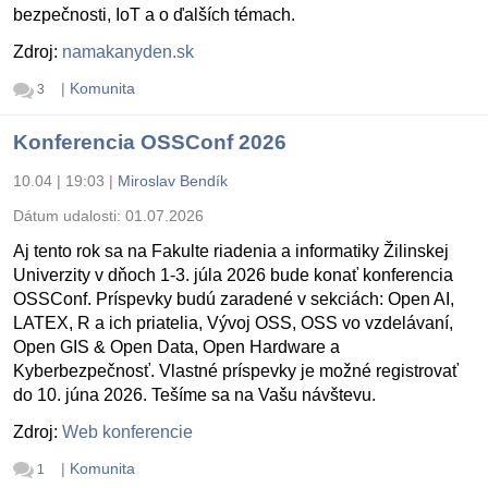
bezpečnosti, IoT a o ďalších témach.
Zdroj:
namakanyden.sk
|
Komunita
3
Konferencia OSSConf 2026
10.04 | 19:03
|
Miroslav Bendík
Dátum udalosti:
01.07.2026
Aj tento rok sa na Fakulte riadenia a informatiky Žilinskej
Univerzity v dňoch 1-3. júla 2026 bude konať konferencia
OSSConf. Príspevky budú zaradené v sekciách: Open AI,
LATEX, R a ich priatelia, Vývoj OSS, OSS vo vzdelávaní,
Open GIS & Open Data, Open Hardware a
Kyberbezpečnosť. Vlastné príspevky je možné registrovať
do 10. júna 2026. Tešíme sa na Vašu návštevu.
Zdroj:
Web konferencie
|
Komunita
1