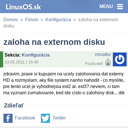
MENU
Domov
Fórum
Konfigurácia
zaloha na externom
disku
zaloha na externom disku
mmatko
Sekcia
:
Konfigurácia
13.05.2011 | 15:40
Používateľ
zdravim, prave si kupujem na ucely zalohovania dat externy
HD a rozmyslam, aky file system nanho nahodit - co myslite,
pre tento ucel je vyhodnejsia ext2 al. ext3? neviem, ci tam
ma vyznam zurnalovanie, ked ide cisto o zalohovy disk... dik
Zdieľať
Facebook
Twitter