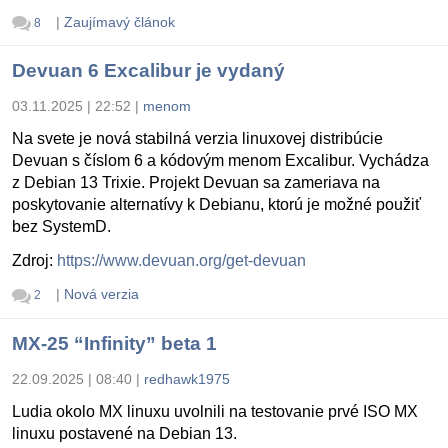
|
Zaujímavý článok
8
Devuan 6 Excalibur je vydaný
03.11.2025 | 22:52
|
menom
Na svete je nová stabilná verzia linuxovej distribúcie
Devuan s číslom 6 a kódovým menom Excalibur. Vychádza
z Debian 13 Trixie. Projekt Devuan sa zameriava na
poskytovanie alternatívy k Debianu, ktorú je možné použiť
bez SystemD.
Zdroj:
https://www.devuan.org/get-devuan
|
Nová verzia
2
MX-25 “Infinity” beta 1
22.09.2025 | 08:40
|
redhawk1975
Ludia okolo MX linuxu uvolnili na testovanie prvé ISO MX
linuxu postavené na Debian 13.