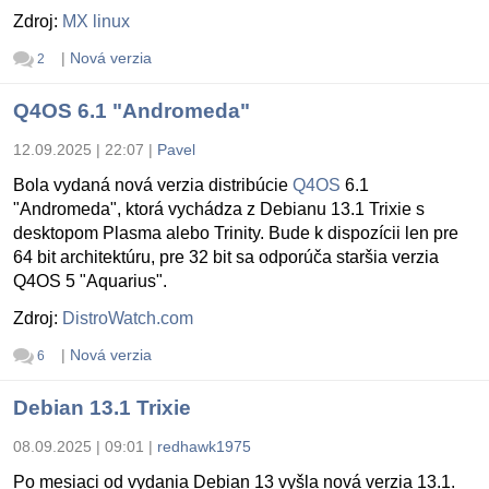
Zdroj:
MX linux
|
Nová verzia
2
Q4OS 6.1 "Andromeda"
12.09.2025 | 22:07
|
Pavel
Bola vydaná nová verzia distribúcie
Q4OS
6.1
"Andromeda", ktorá vychádza z Debianu 13.1 Trixie s
desktopom Plasma alebo Trinity. Bude k dispozícii len pre
64 bit architektúru, pre 32 bit sa odporúča staršia verzia
Q4OS 5 "Aquarius".
Zdroj:
DistroWatch.com
|
Nová verzia
6
Debian 13.1 Trixie
08.09.2025 | 09:01
|
redhawk1975
Po mesiaci od vydania Debian 13 vyšla nová verzia 13.1.