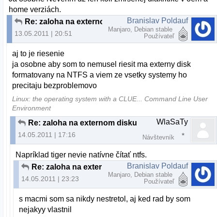
home verziách.
Branislav Poldauf
Re: zaloha na externom disku
Manjaro, Debian stable
13.05.2011 | 20:51
Používateľ
aj to je riesenie
ja osobne aby som to nemusel riesit ma externy disk
formatovany na NTFS a viem ze vsetky systemy ho
precitaju bezproblemovo
Linux: the operating system with a CLUE... Command Line User
Environment
WlaSaTy
Re: zaloha na externom disku
14.05.2011 | 17:16
Návštevník
Napríklad tiger nevie natívne čítať ntfs.
Branislav Poldauf
Re: zaloha na externom disku
Manjaro, Debian stable
14.05.2011 | 23:23
Používateľ
s macmi som sa nikdy nestretol, aj ked rad by som
nejakyy vlastnil