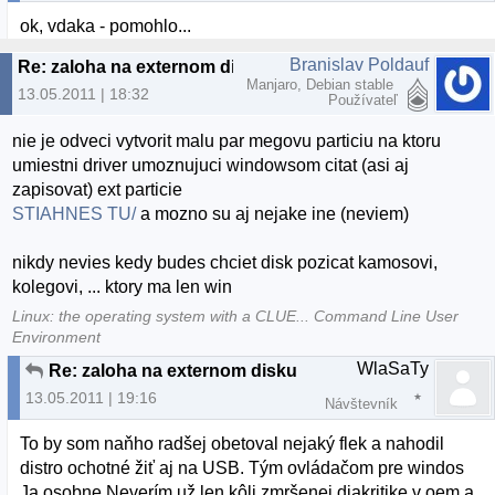
ok, vdaka - pomohlo...
Branislav Poldauf
Re: zaloha na externom disku
Manjaro, Debian stable
13.05.2011 | 18:32
Používateľ
nie je odveci vytvorit malu par megovu particiu na ktoru
umiestni driver umoznujuci windowsom citat (asi aj
zapisovat) ext particie
STIAHNES TU/
a mozno su aj nejake ine (neviem)
nikdy nevies kedy budes chciet disk pozicat kamosovi,
kolegovi, ... ktory ma len win
Linux: the operating system with a CLUE... Command Line User
Environment
WlaSaTy
Re: zaloha na externom disku
13.05.2011 | 19:16
Návštevník
To by som naňho radšej obetoval nejaký flek a nahodil
distro ochotné žiť aj na USB. Tým ovládačom pre windos
Ja osobne Neverím už len kôli zmršenej diakritike v oem a