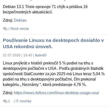
Debian 13.1 Trixie opravuje 71 chýb a pridáva 16
bezpečnostných aktualizácií.
Zdroj:
Debian
|
Nová verzia
Používanie Linuxu na desktopoch dosiahlo v
USA rekordnú úroveň.
21.07.2025 | 19:40
|
Balin50
Linux prvýkrát v histórii prekročil 5 % podiel na trhu s
desktopovými počítačmi v USA . Podľa globálnych štatistík
spoločnosti StatCounter za jún 2025 má Linux teraz 5,04 %
podiel na trhu s desktopovými počítačmi, čím prekonal
kategóriu „ Neznámy “, ktorá predstavuje 4,76 %.
Zdroj:
https://news.itsfoss.com/linux-desktop-usage-usa/
|
IT novinky
2