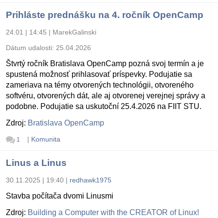
Prihláste prednášku na 4. ročník OpenCamp
24.01 | 14:45
|
MarekGalinski
Dátum udalosti:
25.04.2026
Štvrtý ročník Bratislava OpenCamp pozná svoj termín a je
spustená možnosť prihlasovať príspevky. Podujatie sa
zameriava na témy otvorených technológii, otvoreného
softvéru, otvorených dát, ale aj otvorenej verejnej správy a
podobne. Podujatie sa uskutoční 25.4.2026 na FIIT STU.
Zdroj:
Bratislava OpenCamp
|
Komunita
1
Linus a Linus
30.11.2025 | 19:40
|
redhawk1975
Stavba počítača dvomi Linusmi
Zdroj:
Building a Computer with the CREATOR of Linux!