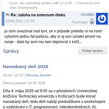
Linux: the operating system with a CLUE... Command Line
User Environment
mmatko
Re: zaloha na externom disku
13.05.2011 | 21:53
Používateľ
ja som uvazoval nad tym, ze v pripade potreby si na nom
vytvorim jednu fat particiu, aby si aj win uziatel prisiel na
svoje - data by som mu tam skpiroval z ext3...
Správy
Pridať správu
Namakaný deň 2026
20.04 | 20:25
|
Miroslav Bendík
Dátum udalosti:
04.05.2026
Dňa 4. mája 2026 od 9:00 sa v priestoroch Univerzitnej
knižnice Technickej univerzity v Košiciach bude konať
namakaný deň, teda deň nabitý prednáškami a workshopmi
o vzdelávaní v IT, programovaní, mikrokontroléroch, AI,