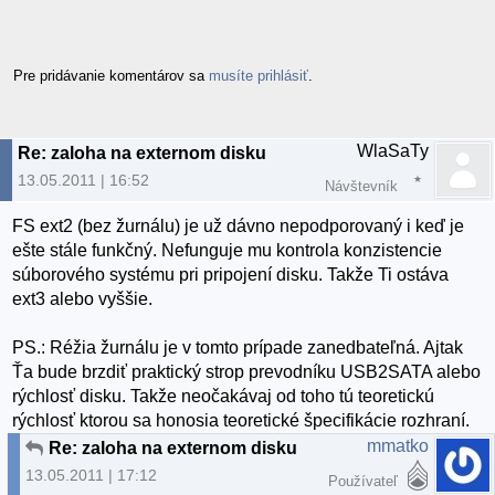
Pre pridávanie komentárov sa
musíte prihlásiť
.
WlaSaTy
Re: zaloha na externom disku
13.05.2011 | 16:52
Návštevník
FS ext2 (bez žurnálu) je už dávno nepodporovaný i keď je
ešte stále funkčný. Nefunguje mu kontrola konzistencie
súborového systému pri pripojení disku. Takže Ti ostáva
ext3 alebo vyššie.
PS.: Réžia žurnálu je v tomto prípade zanedbateľná. Ajtak
Ťa bude brzdiť praktický strop prevodníku USB2SATA alebo
rýchlosť disku. Takže neočakávaj od toho tú teoretickú
rýchlosť ktorou sa honosia teoretické špecifikácie rozhraní.
mmatko
Re: zaloha na externom disku
13.05.2011 | 17:12
Používateľ