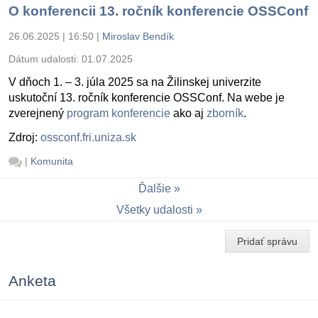
O konferencii 13. ročník konferencie OSSConf
26.06.2025 | 16:50
|
Miroslav Bendík
Dátum udalosti:
01.07.2025
V dňoch 1. – 3. júla 2025 sa na Žilinskej univerzite
uskutoční 13. ročník konferencie OSSConf. Na webe je
zverejnený
program konferencie
ako aj
zborník
.
Zdroj:
ossconf.fri.uniza.sk
|
Komunita
Ďalšie
Všetky udalosti
Pridať správu
Anketa