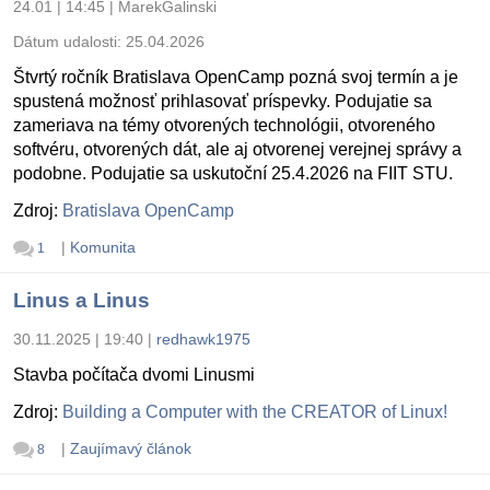
24.01 | 14:45
|
MarekGalinski
Dátum udalosti:
25.04.2026
Štvrtý ročník Bratislava OpenCamp pozná svoj termín a je
spustená možnosť prihlasovať príspevky. Podujatie sa
zameriava na témy otvorených technológii, otvoreného
softvéru, otvorených dát, ale aj otvorenej verejnej správy a
podobne. Podujatie sa uskutoční 25.4.2026 na FIIT STU.
Zdroj:
Bratislava OpenCamp
|
Komunita
1
Linus a Linus
30.11.2025 | 19:40
|
redhawk1975
Stavba počítača dvomi Linusmi
Zdroj:
Building a Computer with the CREATOR of Linux!
|
Zaujímavý článok
8