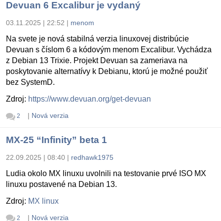
Devuan 6 Excalibur je vydaný
03.11.2025 | 22:52
|
menom
Na svete je nová stabilná verzia linuxovej distribúcie
Devuan s číslom 6 a kódovým menom Excalibur. Vychádza
z Debian 13 Trixie. Projekt Devuan sa zameriava na
poskytovanie alternatívy k Debianu, ktorú je možné použiť
bez SystemD.
Zdroj:
https://www.devuan.org/get-devuan
|
Nová verzia
2
MX-25 “Infinity” beta 1
22.09.2025 | 08:40
|
redhawk1975
Ludia okolo MX linuxu uvolnili na testovanie prvé ISO MX
linuxu postavené na Debian 13.
Zdroj:
MX linux
|
Nová verzia
2