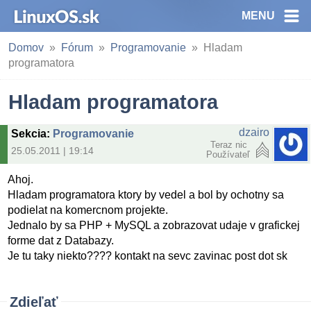
MENU
Domov
Fórum
Programovanie
Hladam
programatora
Hladam programatora
dzairo
Sekcia
:
Programovanie
Teraz nic
25.05.2011 | 19:14
Používateľ
Ahoj.
Hladam programatora ktory by vedel a bol by ochotny sa
podielat na komercnom projekte.
Jednalo by sa PHP + MySQL a zobrazovat udaje v grafickej
forme dat z Databazy.
Je tu taky niekto???? kontakt na sevc zavinac post dot sk
Zdieľať