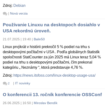
Zdroj:
Debian
|
Nová verzia
Používanie Linuxu na desktopoch dosiahlo v
USA rekordnú úroveň.
21.07.2025 | 19:40
|
Balin50
Linux prvýkrát v histórii prekročil 5 % podiel na trhu s
desktopovými počítačmi v USA . Podľa globálnych štatistík
spoločnosti StatCounter za jún 2025 má Linux teraz 5,04 %
podiel na trhu s desktopovými počítačmi, čím prekonal
kategóriu „ Neznámy “, ktorá predstavuje 4,76 %.
Zdroj:
https://news.itsfoss.com/linux-desktop-usage-usa/
|
IT novinky
2
O konferencii 13. ročník konferencie OSSConf
26.06.2025 | 16:50
|
Miroslav Bendík