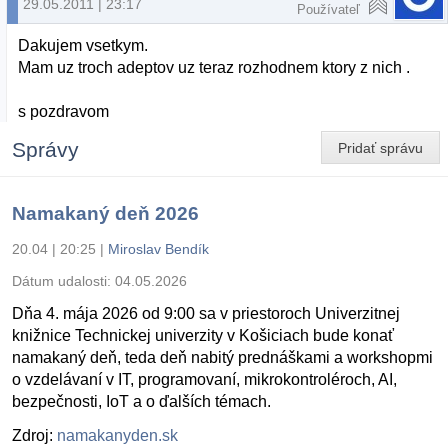
29.05.2011 | 23:17
Používateľ
Dakujem vsetkym.
Mam uz troch adeptov uz teraz rozhodnem ktory z nich .
s pozdravom
Správy
Pridať správu
Namakaný deň 2026
20.04 | 20:25
|
Miroslav Bendík
Dátum udalosti:
04.05.2026
Dňa 4. mája 2026 od 9:00 sa v priestoroch Univerzitnej
knižnice Technickej univerzity v Košiciach bude konať
namakaný deň, teda deň nabitý prednáškami a workshopmi
o vzdelávaní v IT, programovaní, mikrokontroléroch, AI,
bezpečnosti, IoT a o ďalších témach.
Zdroj:
namakanyden.sk