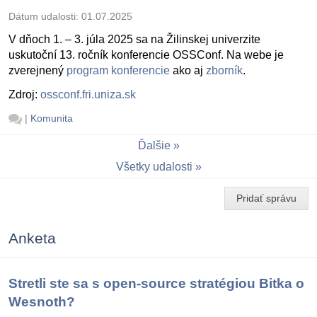
Dátum udalosti:
01.07.2025
V dňoch 1. – 3. júla 2025 sa na Žilinskej univerzite
uskutoční 13. ročník konferencie OSSConf. Na webe je
zverejnený
program konferencie
ako aj
zborník
.
Zdroj:
ossconf.fri.uniza.sk
|
Komunita
Ďalšie
Všetky udalosti
Pridať správu
Anketa
Stretli ste sa s open-source stratégiou Bitka o
Wesnoth?