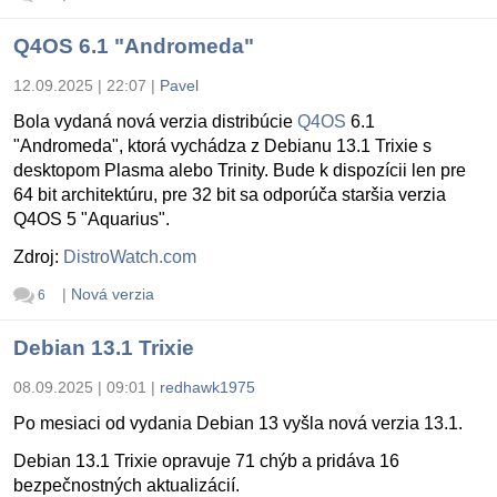
Q4OS 6.1 "Andromeda"
12.09.2025 | 22:07
|
Pavel
Bola vydaná nová verzia distribúcie
Q4OS
6.1
"Andromeda", ktorá vychádza z Debianu 13.1 Trixie s
desktopom Plasma alebo Trinity. Bude k dispozícii len pre
64 bit architektúru, pre 32 bit sa odporúča staršia verzia
Q4OS 5 "Aquarius".
Zdroj:
DistroWatch.com
|
Nová verzia
6
Debian 13.1 Trixie
08.09.2025 | 09:01
|
redhawk1975
Po mesiaci od vydania Debian 13 vyšla nová verzia 13.1.
Debian 13.1 Trixie opravuje 71 chýb a pridáva 16
bezpečnostných aktualizácií.