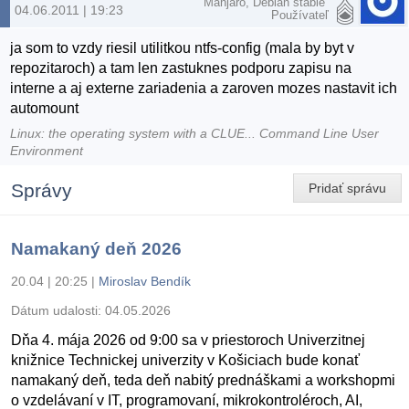
Manjaro, Debian stable
04.06.2011 | 19:23
Používateľ
ja som to vzdy riesil utilitkou ntfs-config (mala by byt v
repozitaroch) a tam len zastuknes podporu zapisu na
interne a aj externe zariadenia a zaroven mozes nastavit ich
automount
Linux: the operating system with a CLUE... Command Line User
Environment
Správy
Pridať správu
Namakaný deň 2026
20.04 | 20:25
|
Miroslav Bendík
Dátum udalosti:
04.05.2026
Dňa 4. mája 2026 od 9:00 sa v priestoroch Univerzitnej
knižnice Technickej univerzity v Košiciach bude konať
namakaný deň, teda deň nabitý prednáškami a workshopmi
o vzdelávaní v IT, programovaní, mikrokontroléroch, AI,