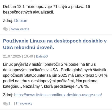
Debian 13.1 Trixie opravuje 71 chýb a pridáva 16
bezpečnostných aktualizácií.
Zdroj:
Debian
|
Nová verzia
Používanie Linuxu na desktopoch dosiahlo v
USA rekordnú úroveň.
21.07.2025 | 19:40
|
Balin50
Linux prvýkrát v histórii prekročil 5 % podiel na trhu s
desktopovými počítačmi v USA . Podľa globálnych štatistík
spoločnosti StatCounter za jún 2025 má Linux teraz 5,04 %
podiel na trhu s desktopovými počítačmi, čím prekonal
kategóriu „ Neznámy “, ktorá predstavuje 4,76 %.
Zdroj:
https://news.itsfoss.com/linux-desktop-usage-usa/
|
IT novinky
2