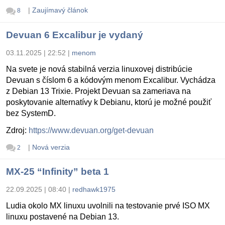
|
Zaujímavý článok
8
Devuan 6 Excalibur je vydaný
03.11.2025 | 22:52
|
menom
Na svete je nová stabilná verzia linuxovej distribúcie
Devuan s číslom 6 a kódovým menom Excalibur. Vychádza
z Debian 13 Trixie. Projekt Devuan sa zameriava na
poskytovanie alternatívy k Debianu, ktorú je možné použiť
bez SystemD.
Zdroj:
https://www.devuan.org/get-devuan
|
Nová verzia
2
MX-25 “Infinity” beta 1
22.09.2025 | 08:40
|
redhawk1975
Ludia okolo MX linuxu uvolnili na testovanie prvé ISO MX
linuxu postavené na Debian 13.