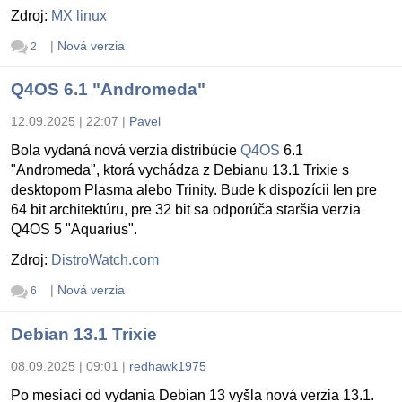
Zdroj:
MX linux
|
Nová verzia
2
Q4OS 6.1 "Andromeda"
12.09.2025 | 22:07
|
Pavel
Bola vydaná nová verzia distribúcie
Q4OS
6.1
"Andromeda", ktorá vychádza z Debianu 13.1 Trixie s
desktopom Plasma alebo Trinity. Bude k dispozícii len pre
64 bit architektúru, pre 32 bit sa odporúča staršia verzia
Q4OS 5 "Aquarius".
Zdroj:
DistroWatch.com
|
Nová verzia
6
Debian 13.1 Trixie
08.09.2025 | 09:01
|
redhawk1975
Po mesiaci od vydania Debian 13 vyšla nová verzia 13.1.