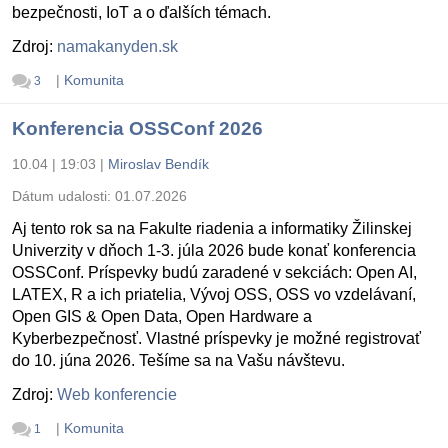
bezpečnosti, IoT a o ďalších témach.
Zdroj:
namakanyden.sk
|
Komunita
3
Konferencia OSSConf 2026
10.04 | 19:03
|
Miroslav Bendík
Dátum udalosti:
01.07.2026
Aj tento rok sa na Fakulte riadenia a informatiky Žilinskej
Univerzity v dňoch 1-3. júla 2026 bude konať konferencia
OSSConf. Príspevky budú zaradené v sekciách: Open AI,
LATEX, R a ich priatelia, Vývoj OSS, OSS vo vzdelávaní,
Open GIS & Open Data, Open Hardware a
Kyberbezpečnosť. Vlastné príspevky je možné registrovať
do 10. júna 2026. Tešíme sa na Vašu návštevu.
Zdroj:
Web konferencie
|
Komunita
1