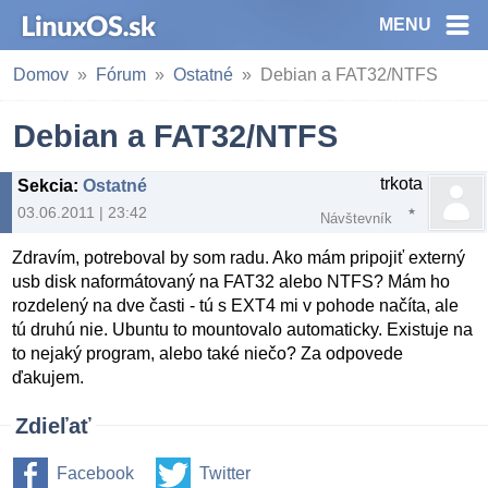
MENU
Domov
Fórum
Ostatné
Debian a FAT32/NTFS
Debian a FAT32/NTFS
trkota
Sekcia
:
Ostatné
03.06.2011 | 23:42
Návštevník
Zdravím, potreboval by som radu. Ako mám pripojiť externý
usb disk naformátovaný na FAT32 alebo NTFS? Mám ho
rozdelený na dve časti - tú s EXT4 mi v pohode načíta, ale
tú druhú nie. Ubuntu to mountovalo automaticky. Existuje na
to nejaký program, alebo také niečo? Za odpovede
ďakujem.
Zdieľať
Facebook
Twitter