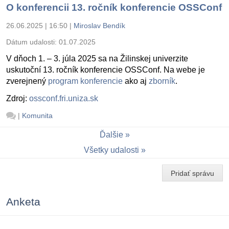
O konferencii 13. ročník konferencie OSSConf
26.06.2025 | 16:50
|
Miroslav Bendík
Dátum udalosti:
01.07.2025
V dňoch 1. – 3. júla 2025 sa na Žilinskej univerzite
uskutoční 13. ročník konferencie OSSConf. Na webe je
zverejnený
program konferencie
ako aj
zborník
.
Zdroj:
ossconf.fri.uniza.sk
|
Komunita
Ďalšie
Všetky udalosti
Pridať správu
Anketa