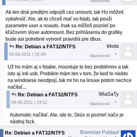
Návštevník
Ak ten disk predtým odpojíš cez umount, tak Ho môžeš
vytiahnúť. Ale, ak to chceš mať vo fstab, tak použi
parametre user a noauto. Inak sa môžeš pozrieť po
kľúčovom slove automount. Bez prihlásenia do grafiky
bude asi potrebné vytvoriť pravidlá pre dbus.
trkota
Re: Debian a FAT32/NTFS
04.06.2011 | 16:49
Návštevník
Už ho mám aj v fstabe, mountuje to bez problémov a tak
isto aj iné usb. Problém mám len v tom, že keď to niekto
na windowse neodpojí, tak mi ho na linuxe potom nechce
načítať...
WlaSaTy
Re: Debian a FAT32/NTFS
04.06.2011 | 19:11
Návštevník
Automatic načítať. Ale, ide to. Skús si pozrieť načo je
nástroj fsck.
Branislav Poldauf
Re: Debian a FAT32/NTFS