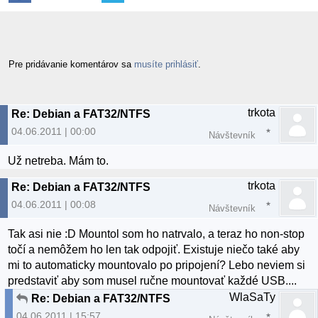
Pre pridávanie komentárov sa
musíte prihlásiť
.
trkota
Re: Debian a FAT32/NTFS
04.06.2011 | 00:00
Návštevník
Už netreba. Mám to.
trkota
Re: Debian a FAT32/NTFS
04.06.2011 | 00:08
Návštevník
Tak asi nie :D Mountol som ho natrvalo, a teraz ho non-stop
točí a nemôžem ho len tak odpojiť. Existuje niečo také aby
mi to automaticky mountovalo po pripojení? Lebo neviem si
predstaviť aby som musel ručne mountovať každé USB....
WlaSaTy
Re: Debian a FAT32/NTFS
04.06.2011 | 15:57