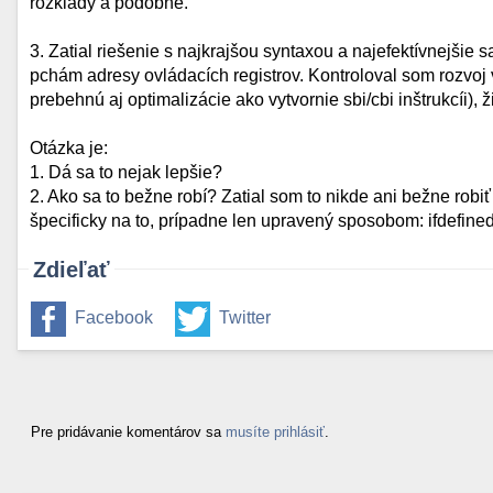
rozklady a podobne.
3. Zatial riešenie s najkrajšou syntaxou a najefektívnejšie 
pchám adresy ovládacích registrov. Kontroloval som rozvoj 
prebehnú aj optimalizácie ako vytvornie sbi/cbi inštrukcíi), ž
Otázka je:
1. Dá sa to nejak lepšie?
2. Ako sa to bežne robí? Zatial som to nikde ani bežne rob
špecificky na to, prípadne len upravený sposobom: ifdefined
Zdieľať
Facebook
Twitter
Pre pridávanie komentárov sa
musíte prihlásiť
.