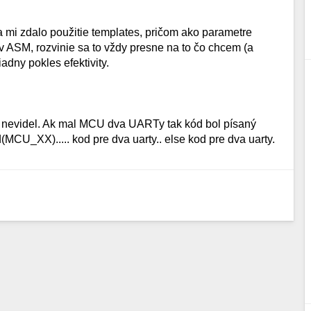
sa mi zdalo použitie templates, pričom ako parametre
v ASM, rozvinie sa to vždy presne na to čo chcem (a
iadny pokles efektivity.
iť nevidel. Ak mal MCU dva UARTy tak kód bol písaný
(MCU_XX)..... kod pre dva uarty.. else kod pre dva uarty.