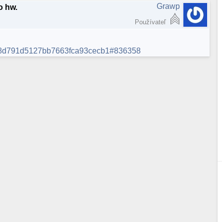
Grawp
o hw.
Používateľ
8d791d5127bb7663fca93cecb1#836358