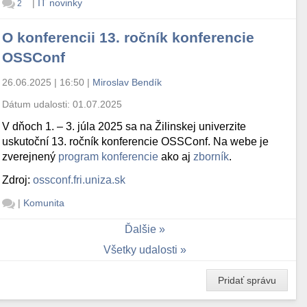
|
IT novinky
2
O konferencii 13. ročník konferencie
OSSConf
26.06.2025 | 16:50
|
Miroslav Bendík
Dátum udalosti:
01.07.2025
V dňoch 1. – 3. júla 2025 sa na Žilinskej univerzite
uskutoční 13. ročník konferencie OSSConf. Na webe je
zverejnený
program konferencie
ako aj
zborník
.
Zdroj:
ossconf.fri.uniza.sk
|
Komunita
Ďalšie
Všetky udalosti
Pridať správu