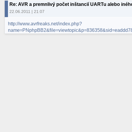
Re: AVR a premnlivý počet inštancií UARTu alebo inéh
22.06.2011 | 21:07
http://www.avrfreaks.net/index.php?
name=PNphpBB2&file=viewtopic&p=836358&sid=eaddd7