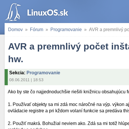
Domov
Fórum
Programovanie
AVR a premnlivý po
AVR a premnlivý počet inš
hw.
Sekcia
:
Programovanie
08.06.2011 | 18:53
Ako by ste čo najjednoduchšie riešili knižnicu obsahujúcu
1. Používať objekty sa mi zdá moc náročné na výp. výkon a
ovládacie registre a pri kždom volaní funkcie sa predáva this
2. Použiť makrá. Bohužial neviem ako. Zdá sa mi totiž hlúpe