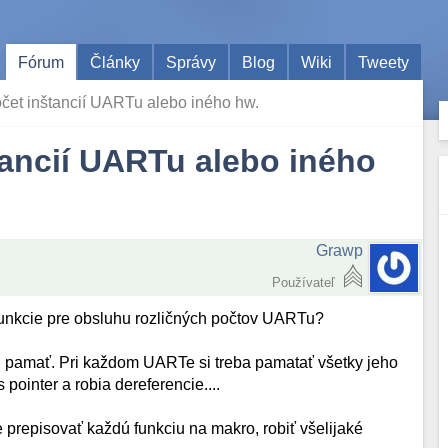
Fórum
Články
Správy
Blog
Wiki
Tweety
čet inštancií UARTu alebo iného hw.
tancií UARTu alebo iného
Grawp
Používateľ
 funkcie pre obsluhu rozličných počtov UARTu?
j pamať. Pri každom UARTe si treba pamatať všetky jeho
 pointer a robia dereferencie....
 prepisovať každú funkciu na makro, robiť všelijaké