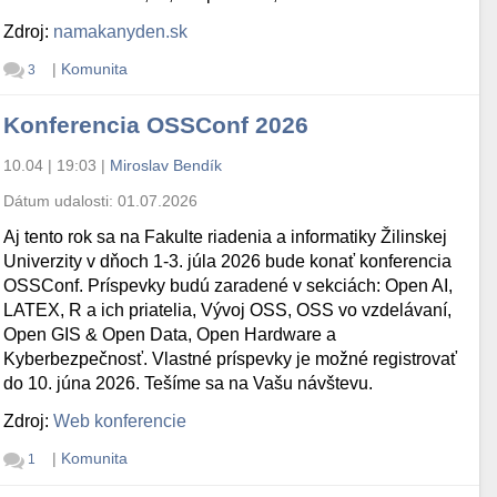
Zdroj:
namakanyden.sk
|
Komunita
3
Konferencia OSSConf 2026
10.04 | 19:03
|
Miroslav Bendík
Dátum udalosti:
01.07.2026
Aj tento rok sa na Fakulte riadenia a informatiky Žilinskej
Univerzity v dňoch 1-3. júla 2026 bude konať konferencia
OSSConf. Príspevky budú zaradené v sekciách: Open AI,
LATEX, R a ich priatelia, Vývoj OSS, OSS vo vzdelávaní,
Open GIS & Open Data, Open Hardware a
Kyberbezpečnosť. Vlastné príspevky je možné registrovať
do 10. júna 2026. Tešíme sa na Vašu návštevu.
Zdroj:
Web konferencie
|
Komunita
1