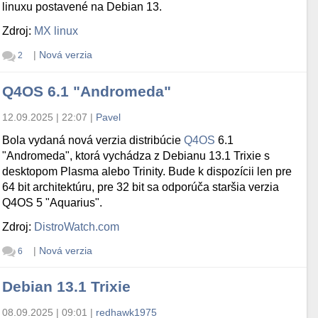
linuxu postavené na Debian 13.
Zdroj:
MX linux
|
Nová verzia
2
Q4OS 6.1 "Andromeda"
12.09.2025 | 22:07
|
Pavel
Bola vydaná nová verzia distribúcie
Q4OS
6.1
"Andromeda", ktorá vychádza z Debianu 13.1 Trixie s
desktopom Plasma alebo Trinity. Bude k dispozícii len pre
64 bit architektúru, pre 32 bit sa odporúča staršia verzia
Q4OS 5 "Aquarius".
Zdroj:
DistroWatch.com
|
Nová verzia
6
Debian 13.1 Trixie
08.09.2025 | 09:01
|
redhawk1975