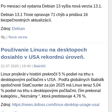
Po mesiaci od vydania Debian 13 vyšla nová verzia 13.1.
Debian 13.1 Trixie opravuje 71 chýb a pridáva 16
bezpečnostných aktualizácií.
Zdroj:
Debian
|
Nová verzia
Používanie Linuxu na desktopoch
dosiahlo v USA rekordnú úroveň.
21.07.2025 | 19:40
|
Balin50
Linux prvýkrát v histórii prekročil 5 % podiel na trhu s
desktopovými počítačmi v USA . Podľa globálnych štatistík
spoločnosti StatCounter za jún 2025 má Linux teraz 5,04
% podiel na trhu s desktopovými počítačmi, čím prekonal
kategóriu „ Neznámy “, ktorá predstavuje 4,76 %.
Zdroj:
https://news.itsfoss.com/linux-desktop-usage-usa/