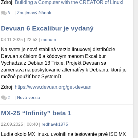
Zdroj:
Building a Computer with the CREATOR of Linux!
|
Zaujímavý článok
8
Devuan 6 Excalibur je vydaný
03.11.2025 | 22:52
|
menom
Na svete je nová stabilná verzia linuxovej distribúcie
Devuan s číslom 6 a kódovým menom Excalibur.
Vychádza z Debian 13 Trixie. Projekt Devuan sa
zameriava na poskytovanie alternatívy k Debianu, ktorú je
možné použiť bez SystemD.
Zdroj:
https://www.devuan.org/get-devuan
|
Nová verzia
2
MX-25 “Infinity” beta 1
22.09.2025 | 08:40
|
redhawk1975
Ludia okolo MX linuxu uvolnili na testovanie prvé ISO MX