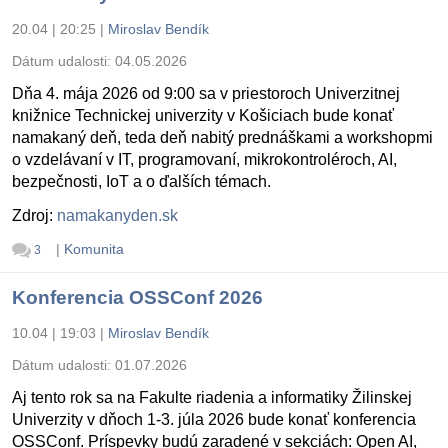
20.04 | 20:25
|
Miroslav Bendík
Dátum udalosti:
04.05.2026
Dňa 4. mája 2026 od 9:00 sa v priestoroch Univerzitnej
knižnice Technickej univerzity v Košiciach bude konať
namakaný deň, teda deň nabitý prednáškami a workshopmi
o vzdelávaní v IT, programovaní, mikrokontroléroch, AI,
bezpečnosti, IoT a o ďalších témach.
Zdroj:
namakanyden.sk
|
Komunita
3
Konferencia OSSConf 2026
10.04 | 19:03
|
Miroslav Bendík
Dátum udalosti:
01.07.2026
Aj tento rok sa na Fakulte riadenia a informatiky Žilinskej
Univerzity v dňoch 1-3. júla 2026 bude konať konferencia
OSSConf. Príspevky budú zaradené v sekciách: Open AI,