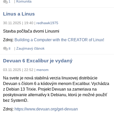
|
Komunita
1
Linus a Linus
30.11.2025 | 19:40
|
redhawk1975
Stavba počítača dvomi Linusmi
Zdroj:
Building a Computer with the CREATOR of Linux!
|
Zaujímavý článok
8
Devuan 6 Excalibur je vydaný
03.11.2025 | 22:52
|
menom
Na svete je nová stabilná verzia linuxovej distribúcie
Devuan s číslom 6 a kódovým menom Excalibur. Vychádza
z Debian 13 Trixie. Projekt Devuan sa zameriava na
poskytovanie alternatívy k Debianu, ktorú je možné použiť
bez SystemD.
Zdroj:
https://www.devuan.org/get-devuan