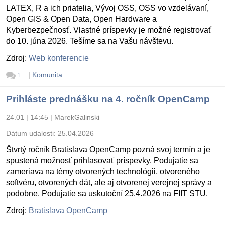
LATEX, R a ich priatelia, Vývoj OSS, OSS vo vzdelávaní,
Open GIS & Open Data, Open Hardware a
Kyberbezpečnosť. Vlastné príspevky je možné registrovať
do 10. júna 2026. Tešíme sa na Vašu návštevu.
Zdroj:
Web konferencie
|
Komunita
1
Prihláste prednášku na 4. ročník OpenCamp
24.01 | 14:45
|
MarekGalinski
Dátum udalosti:
25.04.2026
Štvrtý ročník Bratislava OpenCamp pozná svoj termín a je
spustená možnosť prihlasovať príspevky. Podujatie sa
zameriava na témy otvorených technológii, otvoreného
softvéru, otvorených dát, ale aj otvorenej verejnej správy a
podobne. Podujatie sa uskutoční 25.4.2026 na FIIT STU.
Zdroj:
Bratislava OpenCamp