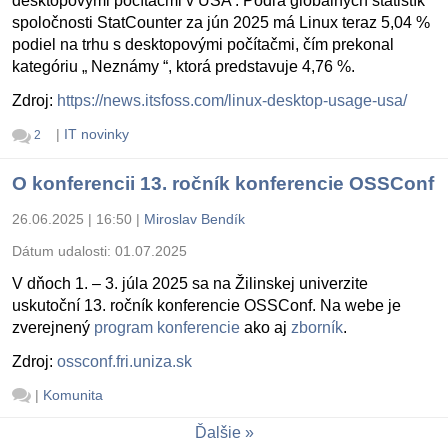
desktopovými počítačmi v USA . Podľa globálnych štatistík
spoločnosti StatCounter za jún 2025 má Linux teraz 5,04 %
podiel na trhu s desktopovými počítačmi, čím prekonal
kategóriu „ Neznámy “, ktorá predstavuje 4,76 %.
Zdroj:
https://news.itsfoss.com/linux-desktop-usage-usa/
|
IT novinky
2
O konferencii 13. ročník konferencie OSSConf
26.06.2025 | 16:50
|
Miroslav Bendík
Dátum udalosti:
01.07.2025
V dňoch 1. – 3. júla 2025 sa na Žilinskej univerzite
uskutoční 13. ročník konferencie OSSConf. Na webe je
zverejnený
program konferencie
ako aj
zborník
.
Zdroj:
ossconf.fri.uniza.sk
|
Komunita
Ďalšie