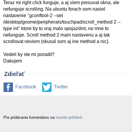
Teraz mi right click funguje, a aj viem presuvat okna, ale
nefunguje scrolling. Na ubuntu forach som nasiel
nastavenie "gconftool-2 --set
/desktop/gnome/peripherals/touchpad/scroll_method 2 --
type int" ktore by to vraj malo spojazdnit, no mne to
nefunguje. Scroll method 2 mam nastavenu a aj tak
scrollovat neviem (skusal som aj ine method a nic).
Vedeli by ste mi poradit?
Dakujem
Zdieľať
Facebook
Twitter
Pre pridávanie komentárov sa
musíte prihlásiť
.