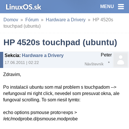
MENU
Domov
Fórum
Hardware a Drivery
HP 4520s
touchpad (ubuntu)
HP 4520s touchpad (ubuntu)
Peter
Sekcia
:
Hardware a Drivery
17.06.2011 | 02:22
Návštevník
Zdravim,
Po instalacii ubuntu som mal problem s touchpadom -->
nefungoval mi right click, nevedel som presuvat okna, ale
fungoval scrolling. To som riesil tymto:
echo options psmouse proto=exps >
/etc/modprobe.d/psmouse.modprobe