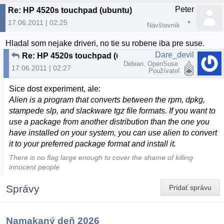
Peter
Re: HP 4520s touchpad (ubuntu)
17.06.2011 | 02:25
Návštevník
Hladal som nejake driveri, no tie su robene iba pre suse.
Dare_devil
Re: HP 4520s touchpad (ubuntu)
Debian, OpenSuse
17.06.2011 | 02:27
Používateľ
Sice dost experiment, ale:
Alien is a program that converts between the rpm, dpkg,
stampede slp, and slackware tgz file formats. If you want to
use a package from another distribution than the one you
have installed on your system, you can use alien to convert
it to your preferred package format and install it.
There is no flag large enough to cover the shame of killing
innocent people
Správy
Pridať správu
Namakaný deň 2026