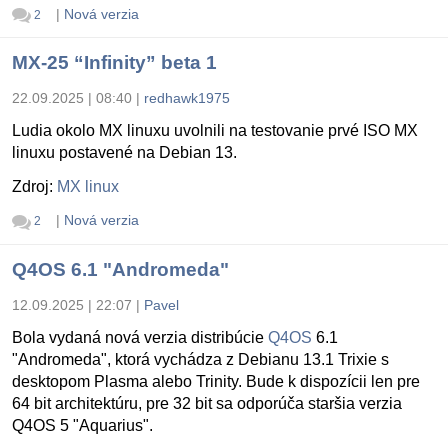
|
Nová verzia
2
MX-25 “Infinity” beta 1
22.09.2025 | 08:40
|
redhawk1975
Ludia okolo MX linuxu uvolnili na testovanie prvé ISO MX
linuxu postavené na Debian 13.
Zdroj:
MX linux
|
Nová verzia
2
Q4OS 6.1 "Andromeda"
12.09.2025 | 22:07
|
Pavel
Bola vydaná nová verzia distribúcie
Q4OS
6.1
"Andromeda", ktorá vychádza z Debianu 13.1 Trixie s
desktopom Plasma alebo Trinity. Bude k dispozícii len pre
64 bit architektúru, pre 32 bit sa odporúča staršia verzia
Q4OS 5 "Aquarius".