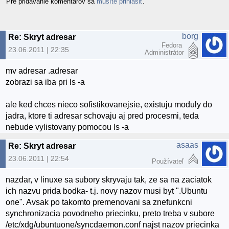
Pre pridávanie komentárov sa
musíte prihlásiť
.
borg
Re: Skryt adresar
Fedora
23.06.2011 | 22:35
Administrátor
mv adresar .adresar
zobrazi sa iba pri ls -a
ale ked chces nieco sofistikovanejsie, existuju moduly do
jadra, ktore ti adresar schovaju aj pred procesmi, teda
nebude vylistovany pomocou ls -a
asaas
Re: Skryt adresar
23.06.2011 | 22:54
Používateľ
nazdar, v linuxe sa subory skryvaju tak, ze sa na zaciatok
ich nazvu prida bodka- t.j. novy nazov musi byt ".Ubuntu
one". Avsak po takomto premenovani sa znefunkcni
synchronizacia povodneho priecinku, preto treba v subore
/etc/xdg/ubuntuone/syncdaemon.conf najst nazov priecinka