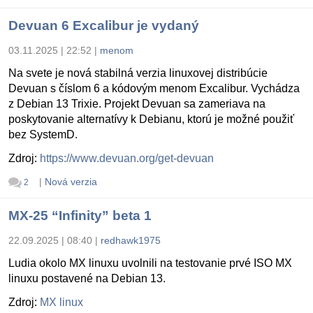
Devuan 6 Excalibur je vydaný
03.11.2025 | 22:52
|
menom
Na svete je nová stabilná verzia linuxovej distribúcie
Devuan s číslom 6 a kódovým menom Excalibur. Vychádza
z Debian 13 Trixie. Projekt Devuan sa zameriava na
poskytovanie alternatívy k Debianu, ktorú je možné použiť
bez SystemD.
Zdroj:
https://www.devuan.org/get-devuan
|
Nová verzia
2
MX-25 “Infinity” beta 1
22.09.2025 | 08:40
|
redhawk1975
Ludia okolo MX linuxu uvolnili na testovanie prvé ISO MX
linuxu postavené na Debian 13.
Zdroj:
MX linux