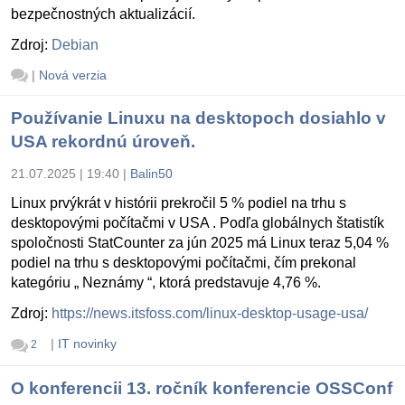
bezpečnostných aktualizácií.
Zdroj:
Debian
|
Nová verzia
Používanie Linuxu na desktopoch dosiahlo v
USA rekordnú úroveň.
21.07.2025 | 19:40
|
Balin50
Linux prvýkrát v histórii prekročil 5 % podiel na trhu s
desktopovými počítačmi v USA . Podľa globálnych štatistík
spoločnosti StatCounter za jún 2025 má Linux teraz 5,04 %
podiel na trhu s desktopovými počítačmi, čím prekonal
kategóriu „ Neznámy “, ktorá predstavuje 4,76 %.
Zdroj:
https://news.itsfoss.com/linux-desktop-usage-usa/
|
IT novinky
2
O konferencii 13. ročník konferencie OSSConf