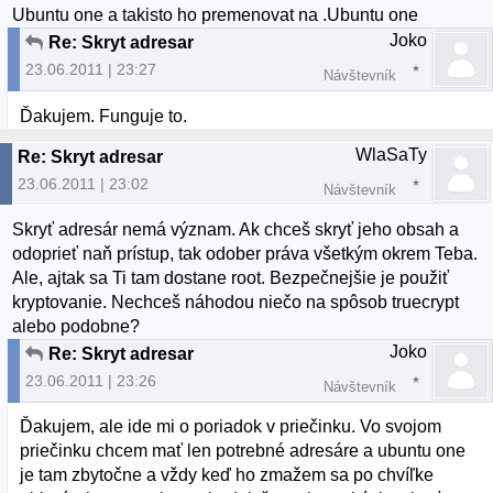
Ubuntu one a takisto ho premenovat na .Ubuntu one
Joko
Re: Skryt adresar
23.06.2011 | 23:27
Návštevník
Ďakujem. Funguje to.
WlaSaTy
Re: Skryt adresar
23.06.2011 | 23:02
Návštevník
Skryť adresár nemá význam. Ak chceš skryť jeho obsah a
odoprieť naň prístup, tak odober práva všetkým okrem Teba.
Ale, ajtak sa Ti tam dostane root. Bezpečnejšie je použiť
kryptovanie. Nechceš náhodou niečo na spôsob truecrypt
alebo podobne?
Joko
Re: Skryt adresar
23.06.2011 | 23:26
Návštevník
Ďakujem, ale ide mi o poriadok v priečinku. Vo svojom
priečinku chcem mať len potrebné adresáre a ubuntu one
je tam zbytočne a vždy keď ho zmažem sa po chvíľke