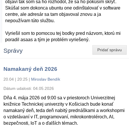
objaví tak som sa ho rozhodol, že sa ho pokúsim skryť.
Skúšal som dokonca ubuntu one odinštalovať v software
centre, ale adresár sa tam objavoval znovu a ja
nepoužívam túto službu.
Vyriešil som to pomocou tej bodky pred názvom, ktorú mi
poradil asaas a tým je problém vyriešený.
Správy
Pridať správu
Namakaný deň 2026
20.04 | 20:25
|
Miroslav Bendík
Dátum udalosti:
04.05.2026
Dňa 4. mája 2026 od 9:00 sa v priestoroch Univerzitnej
knižnice Technickej univerzity v Košiciach bude konať
namakaný deň, teda deň nabitý prednáškami a workshopmi
o vzdelávaní v IT, programovaní, mikrokontroléroch, AI,
bezpečnosti, IoT a o ďalších témach.