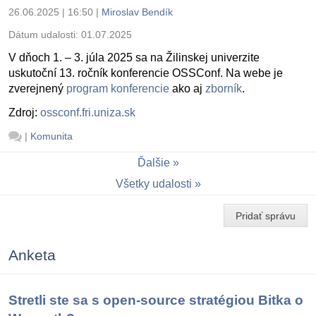
26.06.2025 | 16:50
|
Miroslav Bendík
Dátum udalosti:
01.07.2025
V dňoch 1. – 3. júla 2025 sa na Žilinskej univerzite
uskutoční 13. ročník konferencie OSSConf. Na webe je
zverejnený
program konferencie
ako aj
zborník
.
Zdroj:
ossconf.fri.uniza.sk
|
Komunita
Ďalšie
Všetky udalosti
Pridať správu
Anketa
Stretli ste sa s open-source stratégiou Bitka o