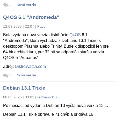
|
Nová verzia
2
Q4OS 6.1 "Andromeda"
12.09.2025 | 22:07
|
Pavel
Bola vydaná nová verzia distribúcie
Q4OS
6.1
"Andromeda", ktorá vychádza z Debianu 13.1 Trixie s
desktopom Plasma alebo Trinity. Bude k dispozícii len pre
64 bit architektúru, pre 32 bit sa odporúča staršia verzia
Q4OS 5 "Aquarius".
Zdroj:
DistroWatch.com
|
Nová verzia
6
Debian 13.1 Trixie
08.09.2025 | 09:01
|
redhawk1975
Po mesiaci od vydania Debian 13 vyšla nová verzia 13.1.
Debian 13.1 Trixie opravuje 71 chýb a pridáva 16