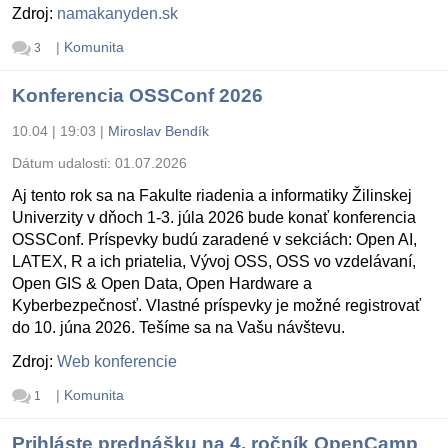
Zdroj:
namakanyden.sk
|
Komunita
3
Konferencia OSSConf 2026
10.04 | 19:03
|
Miroslav Bendík
Dátum udalosti:
01.07.2026
Aj tento rok sa na Fakulte riadenia a informatiky Žilinskej
Univerzity v dňoch 1-3. júla 2026 bude konať konferencia
OSSConf. Príspevky budú zaradené v sekciách: Open AI,
LATEX, R a ich priatelia, Vývoj OSS, OSS vo vzdelávaní,
Open GIS & Open Data, Open Hardware a
Kyberbezpečnosť. Vlastné príspevky je možné registrovať
do 10. júna 2026. Tešíme sa na Vašu návštevu.
Zdroj:
Web konferencie
|
Komunita
1
Prihláste prednášku na 4. ročník OpenCamp