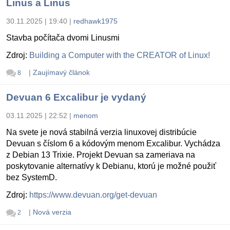
Linus a Linus
30.11.2025 | 19:40
|
redhawk1975
Stavba počítača dvomi Linusmi
Zdroj:
Building a Computer with the CREATOR of Linux!
|
Zaujímavý článok
8
Devuan 6 Excalibur je vydaný
03.11.2025 | 22:52
|
menom
Na svete je nová stabilná verzia linuxovej distribúcie
Devuan s číslom 6 a kódovým menom Excalibur. Vychádza
z Debian 13 Trixie. Projekt Devuan sa zameriava na
poskytovanie alternatívy k Debianu, ktorú je možné použiť
bez SystemD.
Zdroj:
https://www.devuan.org/get-devuan
|
Nová verzia
2