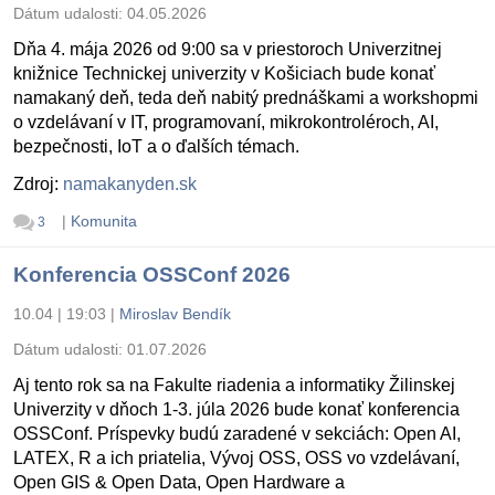
Dátum udalosti:
04.05.2026
Dňa 4. mája 2026 od 9:00 sa v priestoroch Univerzitnej
knižnice Technickej univerzity v Košiciach bude konať
namakaný deň, teda deň nabitý prednáškami a workshopmi
o vzdelávaní v IT, programovaní, mikrokontroléroch, AI,
bezpečnosti, IoT a o ďalších témach.
Zdroj:
namakanyden.sk
|
Komunita
3
Konferencia OSSConf 2026
10.04 | 19:03
|
Miroslav Bendík
Dátum udalosti:
01.07.2026
Aj tento rok sa na Fakulte riadenia a informatiky Žilinskej
Univerzity v dňoch 1-3. júla 2026 bude konať konferencia
OSSConf. Príspevky budú zaradené v sekciách: Open AI,
LATEX, R a ich priatelia, Vývoj OSS, OSS vo vzdelávaní,
Open GIS & Open Data, Open Hardware a