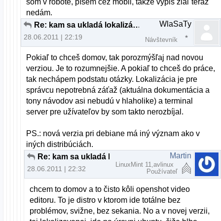
som v robote, píšem cez mobil, takže výpis žiaľ teraz
nedám.
WlaSaTy
Re: kam sa ukladá lokalizácia?
28.06.2011 | 22:19
Návštevník
Pokiaľ to chceš domov, tak porozmýšľaj nad novou
verziou. Je to rozumnejšie. A pokiaľ to chceš do práce,
tak nechápem podstatu otázky. Lokalizácia je pre
správcu nepotrebná záťaž (aktuálna dokumentácia a
tony návodov asi nebudú v hlaholike) a terminal
server pre užívateľov by som takto nerozbíjal.
PS.: nová verzia pri debiane má iný význam ako v
iných distribúciách.
Martin
Re: kam sa ukladá lokalizácia?
LinuxMint 11,avlinux
28.06.2011 | 22:32
Používateľ
chcem to domov a to čisto kôli openshot video
editoru. To je distro v ktorom ide totálne bez
problémov, svižne, bez sekania. No a v novej verzii,