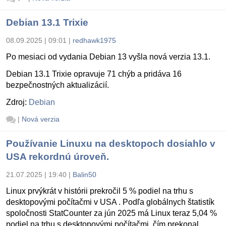
Debian 13.1 Trixie
08.09.2025 | 09:01
|
redhawk1975
Po mesiaci od vydania Debian 13 vyšla nová verzia 13.1.
Debian 13.1 Trixie opravuje 71 chýb a pridáva 16
bezpečnostných aktualizácií.
Zdroj:
Debian
|
Nová verzia
Používanie Linuxu na desktopoch dosiahlo v
USA rekordnú úroveň.
21.07.2025 | 19:40
|
Balin50
Linux prvýkrát v histórii prekročil 5 % podiel na trhu s
desktopovými počítačmi v USA . Podľa globálnych štatistík
spoločnosti StatCounter za jún 2025 má Linux teraz 5,04 %
podiel na trhu s desktopovými počítačmi, čím prekonal