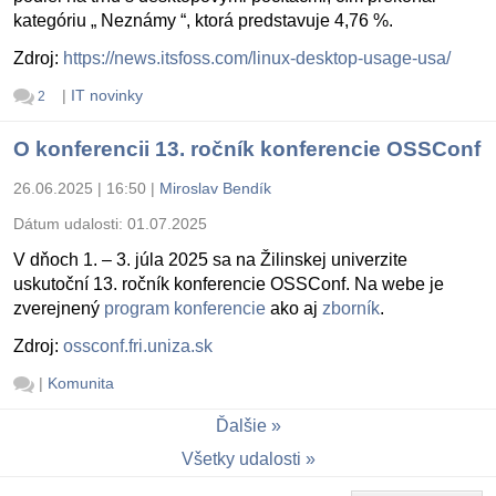
kategóriu „ Neznámy “, ktorá predstavuje 4,76 %.
Zdroj:
https://news.itsfoss.com/linux-desktop-usage-usa/
|
IT novinky
2
O konferencii 13. ročník konferencie OSSConf
26.06.2025 | 16:50
|
Miroslav Bendík
Dátum udalosti:
01.07.2025
V dňoch 1. – 3. júla 2025 sa na Žilinskej univerzite
uskutoční 13. ročník konferencie OSSConf. Na webe je
zverejnený
program konferencie
ako aj
zborník
.
Zdroj:
ossconf.fri.uniza.sk
|
Komunita
Ďalšie
Všetky udalosti