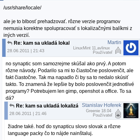
/usr/share/locale/
ale je to blbosť prehadzovať. rôzne verzie programov
nemusia korektne spolupracovať s lokalizačnými balíkmi z
iných verzií.
Martin
Re: kam sa ukladá lokalizácia?
LinuxMint 11,avlinux
28.06.2011 | 21:43
Používateľ
no synaptic som samozrejme skúšal ako prvý. A potom
rôzne návody. Podarilo sa mi to čiastočne poslovenčit, ale
fakt čiastočne. Tak ma napadlo či by sa to nedalo skúsiť
takto. To znamená že lepšie by bolo poslovenčit jednotlivé
programy? Potrebujem len gimp, openshot a office. To sa
dá?
Stanislav Hoferek
Re: kam sa ukladá lokalizácia?
Greenie 18.04
28.06.2011 | 21:46
Používateľ
žiadne také. hoď do synapticu slovo slovak a rôzne
language packy čo to nájde nainštaluj.