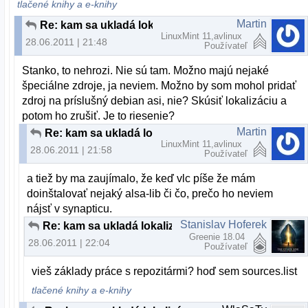
tlačené knihy a e-knihy
Martin
Re: kam sa ukladá lokalizácia?
LinuxMint 11,avlinux
28.06.2011 | 21:48
Používateľ
Stanko, to nehrozi. Nie sú tam. Možno majú nejaké
špeciálne zdroje, ja neviem. Možno by som mohol pridať
zdroj na príslušný debian asi, nie? Skúsiť lokalizáciu a
potom ho zrušiť. Je to riesenie?
Martin
Re: kam sa ukladá lokalizácia?
LinuxMint 11,avlinux
28.06.2011 | 21:58
Používateľ
a tiež by ma zaujímalo, že keď vlc píše že mám
doinštalovať nejaký alsa-lib či čo, prečo ho neviem
nájsť v synapticu.
Stanislav Hoferek
Re: kam sa ukladá lokalizácia?
Greenie 18.04
28.06.2011 | 22:04
Používateľ
vieš základy práce s repozitármi? hoď sem sources.list
tlačené knihy a e-knihy