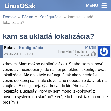
MENU
Domov
Fórum
Konfigurácia
kam sa ukladá
lokalizácia?
kam sa ukladá lokalizácia?
Martin
Sekcia
:
Konfigurácia
LinuxMint 11,avlinux
28.06.2011 | 21:31
Používateľ
zdravím. Mám možno debilnú otázku. Stiahol som si novú
verziu avlinux(debian), ide na nej perfektne nakonfigurovat
lokalizácia. Ale aplikácie nefungujú tak ako v predošlej
verzii, do ktorej sa mi ale slovenčinu nepodarilo dať. Tak ma
zaujíma. Existuje nejaký adresár do ktorého sa tá
lokalizácia ukladá? Ktorý by som mohol zkopírovať z
nového systemu do starého? Keď je to blbosť, tak ma nebite
prosím.:)