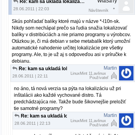
WlaSaTy
Re: kam sa ukladá lokalizácia?
28.06.2011 | 22:03
Návštevník
Skús pohľadať balíky ktoré majú v názve *-l10n-sk.
Nikdy som nechápal prečo sa ľudia snažia lokalizovať
balíky v distribúciách a nie priamo programy u výrobcov.
Otázkou je, či má debian v sebe metabalík ktorý umožní
automatické nahodenie určitej lokalizácie pre všetky
programy. Ale, to je už aj s odpoveďou asi v príručke k
debianu.
Martin
Re: kam sa ukladá lokalizácia?
LinuxMint 11,avlinux
28.06.2011 | 22:11
Používateľ
no áno, tá nová verzia sa pýta na lokalizáciu už pri
inštalácii ako každé vychované distro. Tá
predchádzajúca nie. Takže bude šikovnejšie preložiť
tie samotné programy?
Martin
Re: kam sa ukladá lokalizácia?
LinuxMint 11,avlinux
28.06.2011 | 22:13
Používateľ