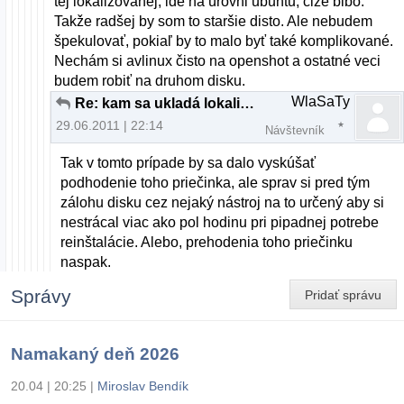
tej lokalizovanej, ide na úrovni ubuntu, čiže blbo.
Takže radšej by som to staršie disto. Ale nebudem
špekulovať, pokiaľ by to malo byť také komplikované.
Nechám si avlinux čisto na openshot a ostatné veci
budem robiť na druhom disku.
WlaSaTy
Re: kam sa ukladá lokalizácia?
29.06.2011 | 22:14
Návštevník
Tak v tomto prípade by sa dalo vyskúšať
podhodenie toho priečinka, ale sprav si pred tým
zálohu disku cez nejaký nástroj na to určený aby si
nestrácal viac ako pol hodinu pri pipadnej potrebe
reinštalácie. Alebo, prehodenia toho priečinku
naspak.
Správy
Pridať správu
Namakaný deň 2026
20.04 | 20:25
|
Miroslav Bendík