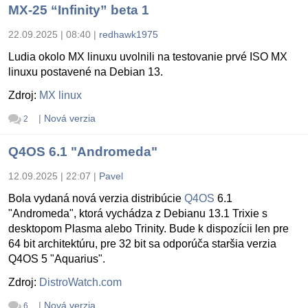
MX-25 “Infinity” beta 1
22.09.2025 | 08:40
|
redhawk1975
Ludia okolo MX linuxu uvolnili na testovanie prvé ISO MX
linuxu postavené na Debian 13.
Zdroj:
MX linux
|
Nová verzia
2
Q4OS 6.1 "Andromeda"
12.09.2025 | 22:07
|
Pavel
Bola vydaná nová verzia distribúcie
Q4OS
6.1
"Andromeda", ktorá vychádza z Debianu 13.1 Trixie s
desktopom Plasma alebo Trinity. Bude k dispozícii len pre
64 bit architektúru, pre 32 bit sa odporúča staršia verzia
Q4OS 5 "Aquarius".
Zdroj:
DistroWatch.com
|
Nová verzia
6