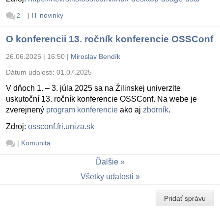
|
IT novinky
2
O konferencii 13. ročník konferencie OSSConf
26.06.2025 | 16:50
|
Miroslav Bendík
Dátum udalosti:
01.07.2025
V dňoch 1. – 3. júla 2025 sa na Žilinskej univerzite
uskutoční 13. ročník konferencie OSSConf. Na webe je
zverejnený
program konferencie
ako aj
zborník
.
Zdroj:
ossconf.fri.uniza.sk
|
Komunita
Ďalšie
Všetky udalosti
Pridať správu