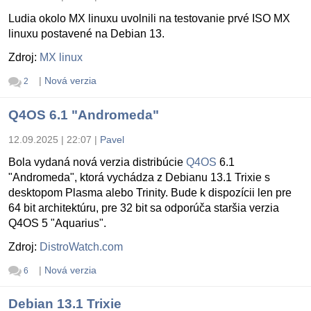
Ludia okolo MX linuxu uvolnili na testovanie prvé ISO MX
linuxu postavené na Debian 13.
Zdroj:
MX linux
|
Nová verzia
2
Q4OS 6.1 "Andromeda"
12.09.2025 | 22:07
|
Pavel
Bola vydaná nová verzia distribúcie
Q4OS
6.1
"Andromeda", ktorá vychádza z Debianu 13.1 Trixie s
desktopom Plasma alebo Trinity. Bude k dispozícii len pre
64 bit architektúru, pre 32 bit sa odporúča staršia verzia
Q4OS 5 "Aquarius".
Zdroj:
DistroWatch.com
|
Nová verzia
6
Debian 13.1 Trixie