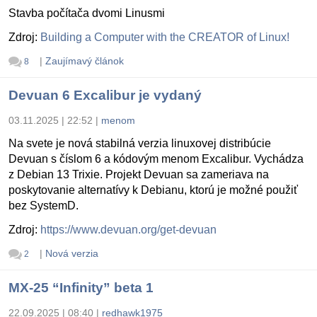
Stavba počítača dvomi Linusmi
Zdroj:
Building a Computer with the CREATOR of Linux!
|
Zaujímavý článok
8
Devuan 6 Excalibur je vydaný
03.11.2025 | 22:52
|
menom
Na svete je nová stabilná verzia linuxovej distribúcie
Devuan s číslom 6 a kódovým menom Excalibur. Vychádza
z Debian 13 Trixie. Projekt Devuan sa zameriava na
poskytovanie alternatívy k Debianu, ktorú je možné použiť
bez SystemD.
Zdroj:
https://www.devuan.org/get-devuan
|
Nová verzia
2
MX-25 “Infinity” beta 1
22.09.2025 | 08:40
|
redhawk1975