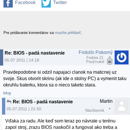
Facebook
Twitter
Pre pridávanie komentárov sa
musíte prihlásiť
.
Fridolín Pokorný
Re: BIOS - padá nastavenie
Fedora 21
05.07.2011 | 14:18
Používateľ
Pravdepodobne si odzil napajaci clanok na maticnej uz
svoje. Skus otvorit skrinu (ak ide o stolny PC) a vymenit taku
okruhlu baterku, ktora sa o nieco taketo stara.
blog
Martin
Re: BIOS - padá nastavenie
05.07.2011 | 21:50
Návštevník
Vďaka za radu. Ale keď som teraz po návrate u terénu
zapol stroj, zrazu BIOS naskočil a fungoval ako treba a