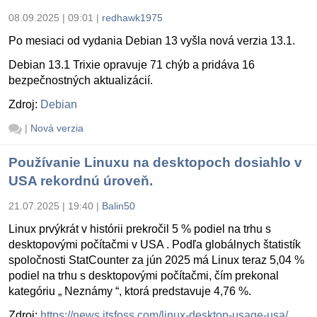
08.09.2025 | 09:01
|
redhawk1975
Po mesiaci od vydania Debian 13 vyšla nová verzia 13.1.
Debian 13.1 Trixie opravuje 71 chýb a pridáva 16
bezpečnostných aktualizácií.
Zdroj:
Debian
|
Nová verzia
Používanie Linuxu na desktopoch dosiahlo v
USA rekordnú úroveň.
21.07.2025 | 19:40
|
Balin50
Linux prvýkrát v histórii prekročil 5 % podiel na trhu s
desktopovými počítačmi v USA . Podľa globálnych štatistík
spoločnosti StatCounter za jún 2025 má Linux teraz 5,04 %
podiel na trhu s desktopovými počítačmi, čím prekonal
kategóriu „ Neznámy “, ktorá predstavuje 4,76 %.
Zdroj:
https://news.itsfoss.com/linux-desktop-usage-usa/