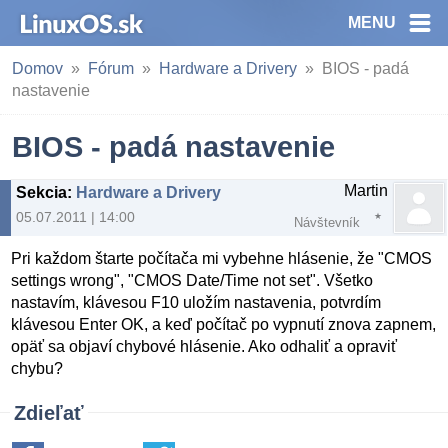
MENU
Domov
Fórum
Hardware a Drivery
BIOS - padá
nastavenie
BIOS - padá nastavenie
Martin
Sekcia
:
Hardware a Drivery
05.07.2011 | 14:00
Návštevník
Pri každom štarte počítača mi vybehne hlásenie, že "CMOS
settings wrong", "CMOS Date/Time not set". Všetko
nastavím, klávesou F10 uložím nastavenia, potvrdím
klávesou Enter OK, a keď počítač po vypnutí znova zapnem,
opäť sa objaví chybové hlásenie. Ako odhaliť a opraviť
chybu?
Zdieľať