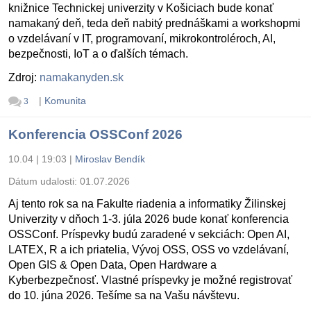
knižnice Technickej univerzity v Košiciach bude konať
namakaný deň, teda deň nabitý prednáškami a workshopmi
o vzdelávaní v IT, programovaní, mikrokontroléroch, AI,
bezpečnosti, IoT a o ďalších témach.
Zdroj:
namakanyden.sk
|
Komunita
3
Konferencia OSSConf 2026
10.04 | 19:03
|
Miroslav Bendík
Dátum udalosti:
01.07.2026
Aj tento rok sa na Fakulte riadenia a informatiky Žilinskej
Univerzity v dňoch 1-3. júla 2026 bude konať konferencia
OSSConf. Príspevky budú zaradené v sekciách: Open AI,
LATEX, R a ich priatelia, Vývoj OSS, OSS vo vzdelávaní,
Open GIS & Open Data, Open Hardware a
Kyberbezpečnosť. Vlastné príspevky je možné registrovať
do 10. júna 2026. Tešíme sa na Vašu návštevu.