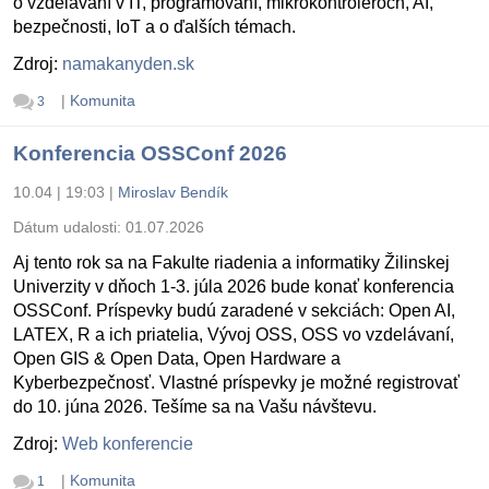
o vzdelávaní v IT, programovaní, mikrokontroléroch, AI,
bezpečnosti, IoT a o ďalších témach.
Zdroj:
namakanyden.sk
|
Komunita
3
Konferencia OSSConf 2026
10.04 | 19:03
|
Miroslav Bendík
Dátum udalosti:
01.07.2026
Aj tento rok sa na Fakulte riadenia a informatiky Žilinskej
Univerzity v dňoch 1-3. júla 2026 bude konať konferencia
OSSConf. Príspevky budú zaradené v sekciách: Open AI,
LATEX, R a ich priatelia, Vývoj OSS, OSS vo vzdelávaní,
Open GIS & Open Data, Open Hardware a
Kyberbezpečnosť. Vlastné príspevky je možné registrovať
do 10. júna 2026. Tešíme sa na Vašu návštevu.
Zdroj:
Web konferencie
|
Komunita
1