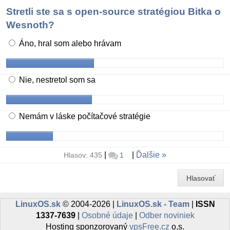
Stretli ste sa s open-source stratégiou Bitka o
Wesnoth?
Áno, hral som alebo hrávam
Nie, nestretol som sa
Nemám v láske počítačové stratégie
|
|
Ďalšie
Hlasov: 435
1
Hlasovať
LinuxOS.sk
© 2004-2026 |
LinuxOS.sk - Team
|
ISSN
1337-7639
|
Osobné údaje
|
Odber noviniek
Hosting sponzorovaný
vpsFree.cz
o.s.