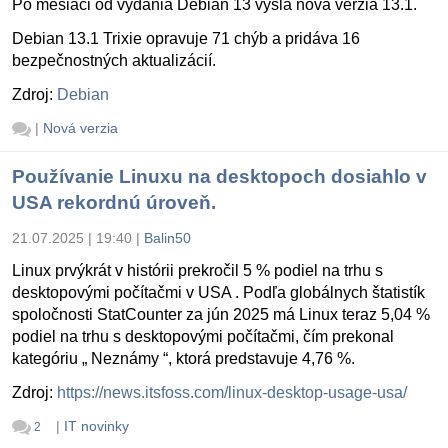
Po mesiaci od vydania Debian 13 vyšla nová verzia 13.1.
Debian 13.1 Trixie opravuje 71 chýb a pridáva 16
bezpečnostných aktualizácií.
Zdroj:
Debian
|
Nová verzia
Používanie Linuxu na desktopoch dosiahlo v
USA rekordnú úroveň.
21.07.2025 | 19:40
|
Balin50
Linux prvýkrát v histórii prekročil 5 % podiel na trhu s
desktopovými počítačmi v USA . Podľa globálnych štatistík
spoločnosti StatCounter za jún 2025 má Linux teraz 5,04 %
podiel na trhu s desktopovými počítačmi, čím prekonal
kategóriu „ Neznámy “, ktorá predstavuje 4,76 %.
Zdroj:
https://news.itsfoss.com/linux-desktop-usage-usa/
|
IT novinky
2