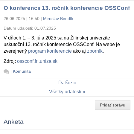
O konferencii 13. ročník konferencie OSSConf
26.06.2025 | 16:50
|
Miroslav Bendík
Dátum udalosti:
01.07.2025
V dňoch 1. – 3. júla 2025 sa na Žilinskej univerzite
uskutoční 13. ročník konferencie OSSConf. Na webe je
zverejnený
program konferencie
ako aj
zborník
.
Zdroj:
ossconf.fri.uniza.sk
|
Komunita
Ďalšie
Všetky udalosti
Pridať správu
Anketa