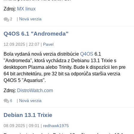
Zdroj:
MX linux
|
Nová verzia
2
Q4OS 6.1 "Andromeda"
12.09.2025 | 22:07
|
Pavel
Bola vydaná nová verzia distribúcie
Q4OS
6.1
"Andromeda", ktorá vychádza z Debianu 13.1 Trixie s
desktopom Plasma alebo Trinity. Bude k dispozícii len pre
64 bit architektúru, pre 32 bit sa odporúča staršia verzia
Q4OS 5 "Aquarius".
Zdroj:
DistroWatch.com
|
Nová verzia
6
Debian 13.1 Trixie
08.09.2025 | 09:01
|
redhawk1975