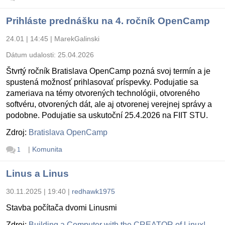
Prihláste prednášku na 4. ročník OpenCamp
24.01 | 14:45
|
MarekGalinski
Dátum udalosti:
25.04.2026
Štvrtý ročník Bratislava OpenCamp pozná svoj termín a je
spustená možnosť prihlasovať príspevky. Podujatie sa
zameriava na témy otvorených technológii, otvoreného
softvéru, otvorených dát, ale aj otvorenej verejnej správy a
podobne. Podujatie sa uskutoční 25.4.2026 na FIIT STU.
Zdroj:
Bratislava OpenCamp
|
Komunita
1
Linus a Linus
30.11.2025 | 19:40
|
redhawk1975
Stavba počítača dvomi Linusmi
Zdroj:
Building a Computer with the CREATOR of Linux!