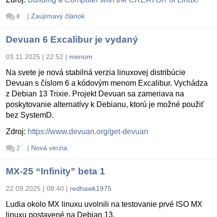
|
Zaujímavý článok
8
Devuan 6 Excalibur je vydaný
03.11.2025 | 22:52
|
menom
Na svete je nová stabilná verzia linuxovej distribúcie
Devuan s číslom 6 a kódovým menom Excalibur. Vychádza
z Debian 13 Trixie. Projekt Devuan sa zameriava na
poskytovanie alternatívy k Debianu, ktorú je možné použiť
bez SystemD.
Zdroj:
https://www.devuan.org/get-devuan
|
Nová verzia
2
MX-25 “Infinity” beta 1
22.09.2025 | 08:40
|
redhawk1975
Ludia okolo MX linuxu uvolnili na testovanie prvé ISO MX
linuxu postavené na Debian 13.