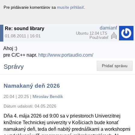
Pre pridávanie komentárov sa
musíte prihlásiť
.
damianf
Re: sound library
Ubuntu 12.04 LTS
01.08.2011 | 16:01
Používateľ
Ahoj :)
pre C/C++ napr.
http://www.portaudio.com/
Správy
Pridať správu
Namakaný deň 2026
20.04 | 20:25
|
Miroslav Bendík
Dátum udalosti:
04.05.2026
Dňa 4. mája 2026 od 9:00 sa v priestoroch Univerzitnej
knižnice Technickej univerzity v Košiciach bude konať
namakaný deň, teda deň nabitý prednáškami a workshopmi