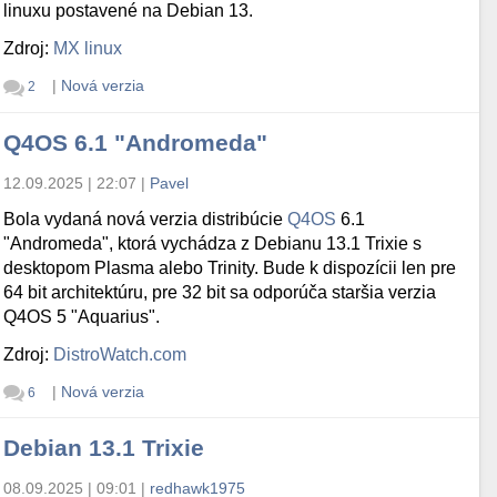
linuxu postavené na Debian 13.
Zdroj:
MX linux
|
Nová verzia
2
Q4OS 6.1 "Andromeda"
12.09.2025 | 22:07
|
Pavel
Bola vydaná nová verzia distribúcie
Q4OS
6.1
"Andromeda", ktorá vychádza z Debianu 13.1 Trixie s
desktopom Plasma alebo Trinity. Bude k dispozícii len pre
64 bit architektúru, pre 32 bit sa odporúča staršia verzia
Q4OS 5 "Aquarius".
Zdroj:
DistroWatch.com
|
Nová verzia
6
Debian 13.1 Trixie
08.09.2025 | 09:01
|
redhawk1975