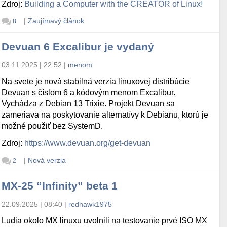
Zdroj:
Building a Computer with the CREATOR of Linux!
|
Zaujímavý článok
8
Devuan 6 Excalibur je vydaný
03.11.2025 | 22:52
|
menom
Na svete je nová stabilná verzia linuxovej distribúcie
Devuan s číslom 6 a kódovým menom Excalibur.
Vychádza z Debian 13 Trixie. Projekt Devuan sa
zameriava na poskytovanie alternatívy k Debianu, ktorú je
možné použiť bez SystemD.
Zdroj:
https://www.devuan.org/get-devuan
|
Nová verzia
2
MX-25 “Infinity” beta 1
22.09.2025 | 08:40
|
redhawk1975
Ludia okolo MX linuxu uvolnili na testovanie prvé ISO MX