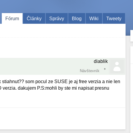
Fórum
Články
Správy
Blog
Wiki
Tweety
diablik
Návštevník
ux stiahnut?? som pocul ze SUSE je aj free verzia a nie len
D verzia. dakujem P.S:mohli by ste mi napisat presnu