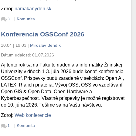
Zdroj:
namakanyden.sk
|
Komunita
3
Konferencia OSSConf 2026
10.04 | 19:03
|
Miroslav Bendík
Dátum udalosti:
01.07.2026
Aj tento rok sa na Fakulte riadenia a informatiky Žilinskej
Univerzity v dňoch 1-3. júla 2026 bude konať konferencia
OSSConf. Príspevky budú zaradené v sekciách: Open AI,
LATEX, R a ich priatelia, Vývoj OSS, OSS vo vzdelávaní,
Open GIS & Open Data, Open Hardware a
Kyberbezpečnosť. Vlastné príspevky je možné registrovať
do 10. júna 2026. Tešíme sa na Vašu návštevu.
Zdroj:
Web konferencie
|
Komunita
1