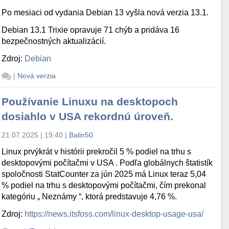
Po mesiaci od vydania Debian 13 vyšla nová verzia 13.1.
Debian 13.1 Trixie opravuje 71 chýb a pridáva 16
bezpečnostných aktualizácií.
Zdroj:
Debian
|
Nová verzia
Používanie Linuxu na desktopoch
dosiahlo v USA rekordnú úroveň.
21.07.2025 | 19:40
|
Balin50
Linux prvýkrát v histórii prekročil 5 % podiel na trhu s
desktopovými počítačmi v USA . Podľa globálnych štatistík
spoločnosti StatCounter za jún 2025 má Linux teraz 5,04
% podiel na trhu s desktopovými počítačmi, čím prekonal
kategóriu „ Neznámy “, ktorá predstavuje 4,76 %.
Zdroj:
https://news.itsfoss.com/linux-desktop-usage-usa/