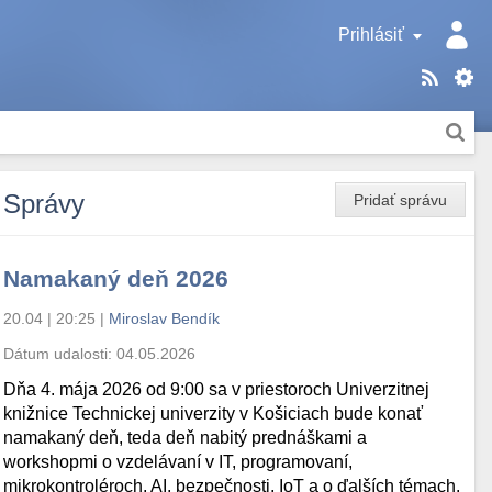
Prihlásiť
Správy
Pridať správu
Namakaný deň 2026
20.04 | 20:25
|
Miroslav Bendík
Dátum udalosti:
04.05.2026
Dňa 4. mája 2026 od 9:00 sa v priestoroch Univerzitnej
knižnice Technickej univerzity v Košiciach bude konať
namakaný deň, teda deň nabitý prednáškami a
workshopmi o vzdelávaní v IT, programovaní,
mikrokontroléroch, AI, bezpečnosti, IoT a o ďalších témach.