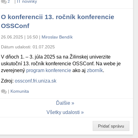
|
IT novinky
2
O konferencii 13. ročník konferencie
OSSConf
26.06.2025 | 16:50
|
Miroslav Bendík
Dátum udalosti:
01.07.2025
V dňoch 1. – 3. júla 2025 sa na Žilinskej univerzite
uskutoční 13. ročník konferencie OSSConf. Na webe je
zverejnený
program konferencie
ako aj
zborník
.
Zdroj:
ossconf.fri.uniza.sk
|
Komunita
Ďalšie
Všetky udalosti
Pridať správu