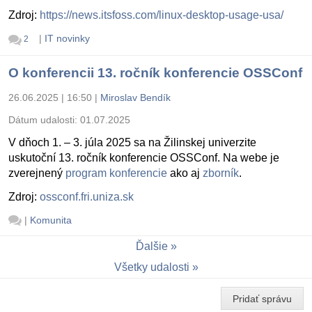
Zdroj:
https://news.itsfoss.com/linux-desktop-usage-usa/
|
IT novinky
2
O konferencii 13. ročník konferencie OSSConf
26.06.2025 | 16:50
|
Miroslav Bendík
Dátum udalosti:
01.07.2025
V dňoch 1. – 3. júla 2025 sa na Žilinskej univerzite
uskutoční 13. ročník konferencie OSSConf. Na webe je
zverejnený
program konferencie
ako aj
zborník
.
Zdroj:
ossconf.fri.uniza.sk
|
Komunita
Ďalšie
Všetky udalosti
Pridať správu