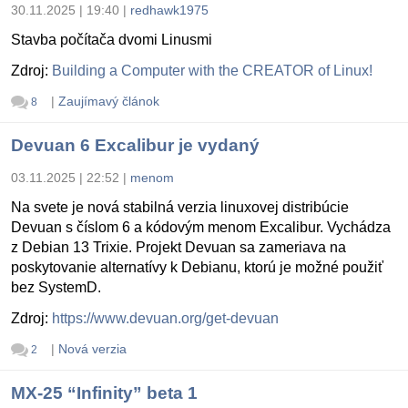
30.11.2025 | 19:40
|
redhawk1975
Stavba počítača dvomi Linusmi
Zdroj:
Building a Computer with the CREATOR of Linux!
|
Zaujímavý článok
8
Devuan 6 Excalibur je vydaný
03.11.2025 | 22:52
|
menom
Na svete je nová stabilná verzia linuxovej distribúcie
Devuan s číslom 6 a kódovým menom Excalibur. Vychádza
z Debian 13 Trixie. Projekt Devuan sa zameriava na
poskytovanie alternatívy k Debianu, ktorú je možné použiť
bez SystemD.
Zdroj:
https://www.devuan.org/get-devuan
|
Nová verzia
2
MX-25 “Infinity” beta 1