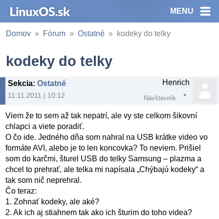
MENU
Domov
Fórum
Ostatné
kodeky do telky
kodeky do telky
Henrich
Sekcia
:
Ostatné
11.11.2011 | 10:12
Návštevník
Viem že to sem až tak nepatrí, ale vy ste celkom šikovní
chlapci a viete poradiť.
O čo ide. Jedného dňa som nahral na USB krátke video vo
formáte AVI, alebo je to len koncovka? To neviem. Prišiel
som do karčmi, šturel USB do telky Samsung – plazma a
chcel to prehrať, ale telka mi napísala „Chýbajú kodeky“ a
tak som nič neprehral.
Čo teraz:
1. Zohnať kodeky, ale aké?
2. Ak ich aj stiahnem tak ako ich šturim do toho videa?