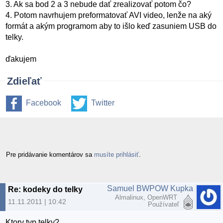
3. Ak sa bod 2 a 3 nebude dať zrealizovať potom čo?
4. Potom navrhujem preformatovať AVI video, lenže na aký
formát a akým programom aby to išlo keď zasuniem USB do
telky.
ďakujem
Zdieľať
Facebook
Twitter
Pre pridávanie komentárov sa
musíte prihlásiť
.
Samuel BWPOW Kupka
Re: kodeky do telky
Almalinux, OpenWRT
11.11.2011 | 10:42
Používateľ
Ktory typ telky?