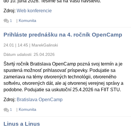
do 10. júna 2026. Tešíme sa na Vašu návštevu.
Zdroj:
Web konferencie
|
Komunita
1
Prihláste prednášku na 4. ročník OpenCamp
24.01 | 14:45
|
MarekGalinski
Dátum udalosti:
25.04.2026
Štvrtý ročník Bratislava OpenCamp pozná svoj termín a je
spustená možnosť prihlasovať príspevky. Podujatie sa
zameriava na témy otvorených technológii, otvoreného
softvéru, otvorených dát, ale aj otvorenej verejnej správy a
podobne. Podujatie sa uskutoční 25.4.2026 na FIIT STU.
Zdroj:
Bratislava OpenCamp
|
Komunita
1
Linus a Linus