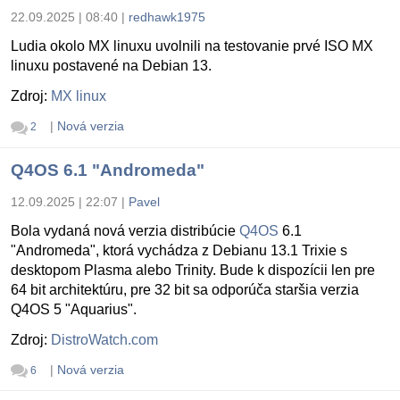
22.09.2025 | 08:40
|
redhawk1975
Ludia okolo MX linuxu uvolnili na testovanie prvé ISO MX
linuxu postavené na Debian 13.
Zdroj:
MX linux
|
Nová verzia
2
Q4OS 6.1 "Andromeda"
12.09.2025 | 22:07
|
Pavel
Bola vydaná nová verzia distribúcie
Q4OS
6.1
"Andromeda", ktorá vychádza z Debianu 13.1 Trixie s
desktopom Plasma alebo Trinity. Bude k dispozícii len pre
64 bit architektúru, pre 32 bit sa odporúča staršia verzia
Q4OS 5 "Aquarius".
Zdroj:
DistroWatch.com
|
Nová verzia
6