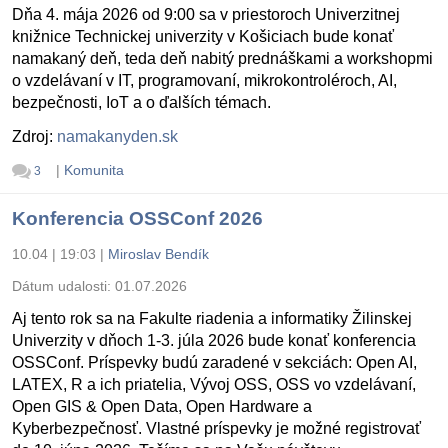
Dňa 4. mája 2026 od 9:00 sa v priestoroch Univerzitnej
knižnice Technickej univerzity v Košiciach bude konať
namakaný deň, teda deň nabitý prednáškami a workshopmi
o vzdelávaní v IT, programovaní, mikrokontroléroch, AI,
bezpečnosti, IoT a o ďalších témach.
Zdroj:
namakanyden.sk
|
Komunita
3
Konferencia OSSConf 2026
10.04 | 19:03
|
Miroslav Bendík
Dátum udalosti:
01.07.2026
Aj tento rok sa na Fakulte riadenia a informatiky Žilinskej
Univerzity v dňoch 1-3. júla 2026 bude konať konferencia
OSSConf. Príspevky budú zaradené v sekciách: Open AI,
LATEX, R a ich priatelia, Vývoj OSS, OSS vo vzdelávaní,
Open GIS & Open Data, Open Hardware a
Kyberbezpečnosť. Vlastné príspevky je možné registrovať