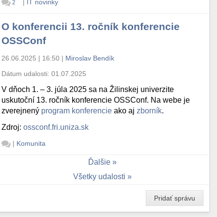
|
IT novinky
2
O konferencii 13. ročník konferencie
OSSConf
26.06.2025 | 16:50
|
Miroslav Bendík
Dátum udalosti:
01.07.2025
V dňoch 1. – 3. júla 2025 sa na Žilinskej univerzite
uskutoční 13. ročník konferencie OSSConf. Na webe je
zverejnený
program konferencie
ako aj
zborník
.
Zdroj:
ossconf.fri.uniza.sk
|
Komunita
Ďalšie
Všetky udalosti
Pridať správu