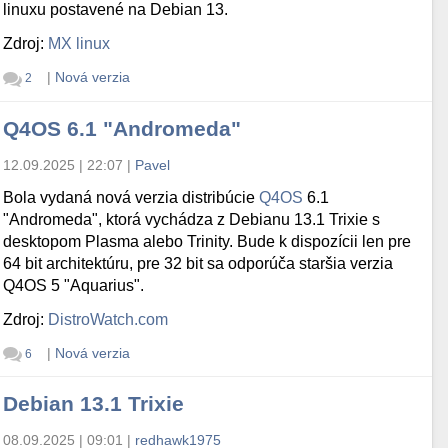
linuxu postavené na Debian 13.
Zdroj:
MX linux
|
Nová verzia
2
Q4OS 6.1 "Andromeda"
12.09.2025 | 22:07
|
Pavel
Bola vydaná nová verzia distribúcie
Q4OS
6.1
"Andromeda", ktorá vychádza z Debianu 13.1 Trixie s
desktopom Plasma alebo Trinity. Bude k dispozícii len pre
64 bit architektúru, pre 32 bit sa odporúča staršia verzia
Q4OS 5 "Aquarius".
Zdroj:
DistroWatch.com
|
Nová verzia
6
Debian 13.1 Trixie
08.09.2025 | 09:01
|
redhawk1975