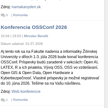
Zdroj:
namakanyden.sk
|
Komunita
3
Konferencia OSSConf 2026
10.04 | 19:03
|
Miroslav Bendík
Dátum udalosti:
01.07.2026
Aj tento rok sa na Fakulte riadenia a informatiky Žilinskej
Univerzity v dňoch 1-3. júla 2026 bude konať konferencia
OSSConf. Príspevky budú zaradené v sekciách: Open AI,
LATEX, R a ich priatelia, Vývoj OSS, OSS vo vzdelávaní,
Open GIS & Open Data, Open Hardware a
Kyberbezpečnosť. Vlastné príspevky je možné registrovať
do 10. júna 2026. Tešíme sa na Vašu návštevu.
Zdroj:
Web konferencie
|
Komunita
1