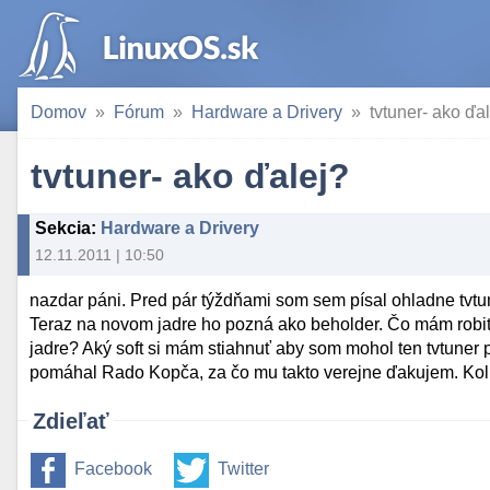
Domov
Fórum
Hardware a Drivery
tvtuner- ako ďa
tvtuner- ako ďalej?
Sekcia
:
Hardware a Drivery
12.11.2011 | 10:50
nazdar páni. Pred pár týždňami som sem písal ohladne tvt
Teraz na novom jadre ho pozná ako beholder. Čo mám robiť ď
jadre? Aký soft si mám stiahnuť aby som mohol ten tvtune
pomáhal Rado Kopča, za čo mu takto verejne ďakujem. Koli
Zdieľať
Facebook
Twitter