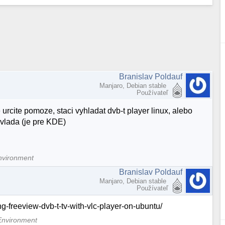
Branislav Poldauf
Manjaro, Debian stable
Používateľ
 urcite pomoze, staci vyhladat dvb-t player linux, alebo
zvlada (je pre KDE)
nvironment
Branislav Poldauf
Manjaro, Debian stable
Používateľ
ng-freeview-dvb-t-tv-with-vlc-player-on-ubuntu/
Environment