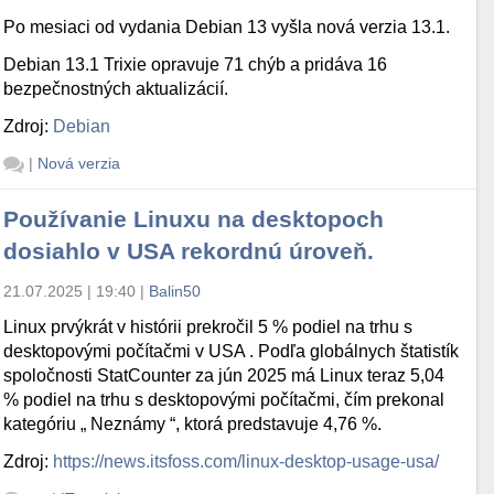
Po mesiaci od vydania Debian 13 vyšla nová verzia 13.1.
Debian 13.1 Trixie opravuje 71 chýb a pridáva 16
bezpečnostných aktualizácií.
Zdroj:
Debian
|
Nová verzia
Používanie Linuxu na desktopoch
dosiahlo v USA rekordnú úroveň.
21.07.2025 | 19:40
|
Balin50
Linux prvýkrát v histórii prekročil 5 % podiel na trhu s
desktopovými počítačmi v USA . Podľa globálnych štatistík
spoločnosti StatCounter za jún 2025 má Linux teraz 5,04
% podiel na trhu s desktopovými počítačmi, čím prekonal
kategóriu „ Neznámy “, ktorá predstavuje 4,76 %.
Zdroj:
https://news.itsfoss.com/linux-desktop-usage-usa/