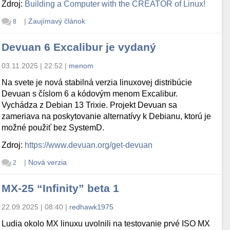
Zdroj:
Building a Computer with the CREATOR of Linux!
|
Zaujímavý článok
8
Devuan 6 Excalibur je vydaný
03.11.2025 | 22:52
|
menom
Na svete je nová stabilná verzia linuxovej distribúcie
Devuan s číslom 6 a kódovým menom Excalibur.
Vychádza z Debian 13 Trixie. Projekt Devuan sa
zameriava na poskytovanie alternatívy k Debianu, ktorú je
možné použiť bez SystemD.
Zdroj:
https://www.devuan.org/get-devuan
|
Nová verzia
2
MX-25 “Infinity” beta 1
22.09.2025 | 08:40
|
redhawk1975
Ludia okolo MX linuxu uvolnili na testovanie prvé ISO MX