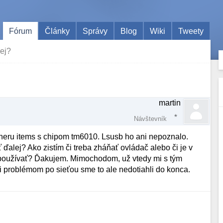
Fórum
Články
Správy
Blog
Wiki
Tweety
lej?
martin
Návštevník
uneru items s chipom tm6010. Lsusb ho ani nepoznalo.
alej? Ako zistím či treba zháňať ovládač alebo či je v
r používať? Ďakujem. Mimochodom, už vtedy mi s tým
 problémom po sieťou sme to ale nedotiahli do konca.