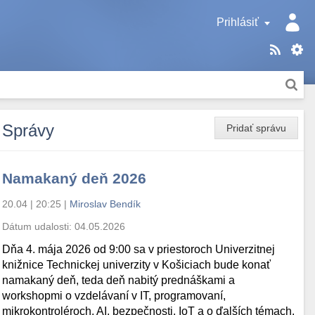
Prihlásiť
Správy
Pridať správu
Namakaný deň 2026
20.04 | 20:25
|
Miroslav Bendík
Dátum udalosti:
04.05.2026
Dňa 4. mája 2026 od 9:00 sa v priestoroch Univerzitnej
knižnice Technickej univerzity v Košiciach bude konať
namakaný deň, teda deň nabitý prednáškami a
workshopmi o vzdelávaní v IT, programovaní,
mikrokontroléroch, AI, bezpečnosti, IoT a o ďalších témach.