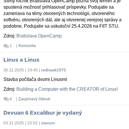
Štvrtý ročník Bratislava OpenCamp pozná svoj termín a je
spustená možnosť prihlasovať príspevky. Podujatie sa
zameriava na témy otvorených technológii, otvoreného
softvéru, otvorených dát, ale aj otvorenej verejnej správy a
podobne. Podujatie sa uskutoční 25.4.2026 na FIIT STU.
Zdroj:
Bratislava OpenCamp
|
Komunita
1
Linus a Linus
30.11.2025 | 19:40
|
redhawk1975
Stavba počítača dvomi Linusmi
Zdroj:
Building a Computer with the CREATOR of Linux!
|
Zaujímavý článok
8
Devuan 6 Excalibur je vydaný
03.11.2025 | 22:52
|
menom