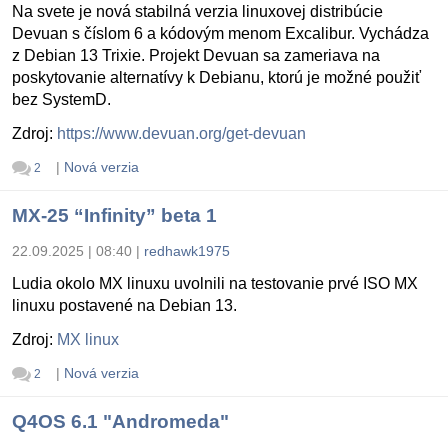
Na svete je nová stabilná verzia linuxovej distribúcie
Devuan s číslom 6 a kódovým menom Excalibur. Vychádza
z Debian 13 Trixie. Projekt Devuan sa zameriava na
poskytovanie alternatívy k Debianu, ktorú je možné použiť
bez SystemD.
Zdroj:
https://www.devuan.org/get-devuan
|
Nová verzia
2
MX-25 “Infinity” beta 1
22.09.2025 | 08:40
|
redhawk1975
Ludia okolo MX linuxu uvolnili na testovanie prvé ISO MX
linuxu postavené na Debian 13.
Zdroj:
MX linux
|
Nová verzia
2
Q4OS 6.1 "Andromeda"