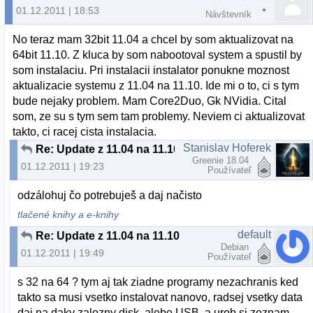
01.12.2011 | 18:53
Návštevník
No teraz mam 32bit 11.04 a chcel by som aktualizovat na
64bit 11.10. Z kluca by som nabootoval system a spustil by
som instalaciu. Pri instalacii instalator ponukne moznost
aktualizacie systemu z 11.04 na 11.10. Ide mi o to, ci s tym
bude nejaky problem. Mam Core2Duo, Gk NVidia. Cital
som, ze su s tym sem tam problemy. Neviem ci aktualizovat
takto, ci racej cista instalacia.
Stanislav Hoferek
Re: Update z 11.04 na 11.10
Greenie 18.04
01.12.2011 | 19:23
Používateľ
odzálohuj čo potrebuješ a daj načisto
tlačené knihy a e-knihy
default
Re: Update z 11.04 na 11.10
Debian
01.12.2011 | 19:49
Používateľ
s 32 na 64 ? tym aj tak ziadne programy nezachranis ked
takto sa musi vsetko instalovat nanovo, radsej vsetky data
daj na daky zalozny disk, alebo USB, a urob si zoznam