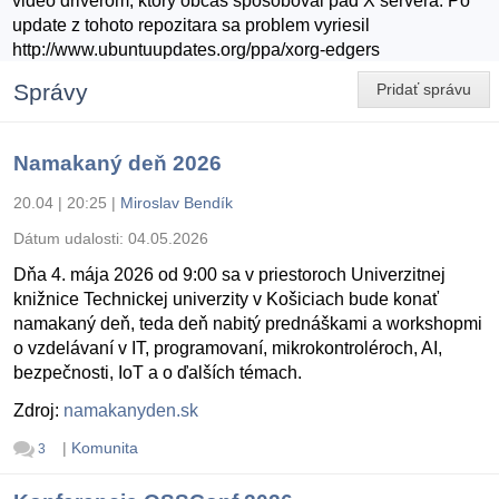
video driverom, ktory obcas sposoboval pad X servera. Po
update z tohoto repozitara sa problem vyriesil
http://www.ubuntuupdates.org/ppa/xorg-edgers
Správy
Pridať správu
Namakaný deň 2026
20.04 | 20:25
|
Miroslav Bendík
Dátum udalosti:
04.05.2026
Dňa 4. mája 2026 od 9:00 sa v priestoroch Univerzitnej
knižnice Technickej univerzity v Košiciach bude konať
namakaný deň, teda deň nabitý prednáškami a workshopmi
o vzdelávaní v IT, programovaní, mikrokontroléroch, AI,
bezpečnosti, IoT a o ďalších témach.
Zdroj:
namakanyden.sk
|
Komunita
3