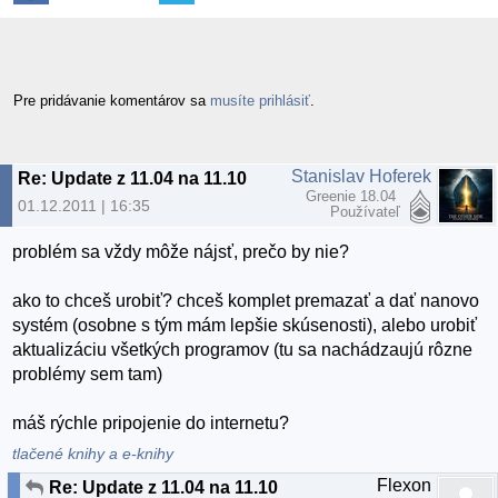
Pre pridávanie komentárov sa
musíte prihlásiť
.
Stanislav Hoferek
Re: Update z 11.04 na 11.10
Greenie 18.04
01.12.2011 | 16:35
Používateľ
problém sa vždy môže nájsť, prečo by nie?
ako to chceš urobiť? chceš komplet premazať a dať nanovo
systém (osobne s tým mám lepšie skúsenosti), alebo urobiť
aktualizáciu všetkých programov (tu sa nachádzaujú rôzne
problémy sem tam)
máš rýchle pripojenie do internetu?
tlačené knihy a e-knihy
Flexon
Re: Update z 11.04 na 11.10