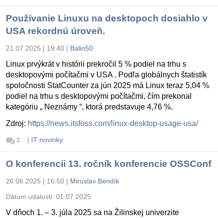
Používanie Linuxu na desktopoch dosiahlo v
USA rekordnú úroveň.
21.07.2025 | 19:40
|
Balin50
Linux prvýkrát v histórii prekročil 5 % podiel na trhu s
desktopovými počítačmi v USA . Podľa globálnych štatistík
spoločnosti StatCounter za jún 2025 má Linux teraz 5,04 %
podiel na trhu s desktopovými počítačmi, čím prekonal
kategóriu „ Neznámy “, ktorá predstavuje 4,76 %.
Zdroj:
https://news.itsfoss.com/linux-desktop-usage-usa/
|
IT novinky
2
O konferencii 13. ročník konferencie OSSConf
26.06.2025 | 16:50
|
Miroslav Bendík
Dátum udalosti:
01.07.2025
V dňoch 1. – 3. júla 2025 sa na Žilinskej univerzite