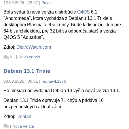
12.09.2025 | 22:07
|
Pavel
Bola vydaná nová verzia distribúcie
Q4OS
6.1
"Andromeda", ktorá vychádza z Debianu 13.1 Trixie s
desktopom Plasma alebo Trinity. Bude k dispozícii len pre
64 bit architektúru, pre 32 bit sa odporúča staršia verzia
Q4OS 5 "Aquarius".
Zdroj:
DistroWatch.com
|
Nová verzia
6
Debian 13.1 Trixie
08.09.2025 | 09:01
|
redhawk1975
Po mesiaci od vydania Debian 13 vyšla nová verzia 13.1.
Debian 13.1 Trixie opravuje 71 chýb a pridáva 16
bezpečnostných aktualizácií.
Zdroj:
Debian
|
Nová verzia