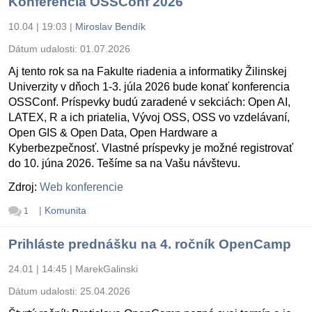
Konferencia OSSConf 2026
10.04 | 19:03
|
Miroslav Bendík
Dátum udalosti:
01.07.2026
Aj tento rok sa na Fakulte riadenia a informatiky Žilinskej
Univerzity v dňoch 1-3. júla 2026 bude konať konferencia
OSSConf. Príspevky budú zaradené v sekciách: Open AI,
LATEX, R a ich priatelia, Vývoj OSS, OSS vo vzdelávaní,
Open GIS & Open Data, Open Hardware a
Kyberbezpečnosť. Vlastné príspevky je možné registrovať
do 10. júna 2026. Tešíme sa na Vašu návštevu.
Zdroj:
Web konferencie
|
Komunita
1
Prihláste prednášku na 4. ročník OpenCamp
24.01 | 14:45
|
MarekGalinski
Dátum udalosti:
25.04.2026