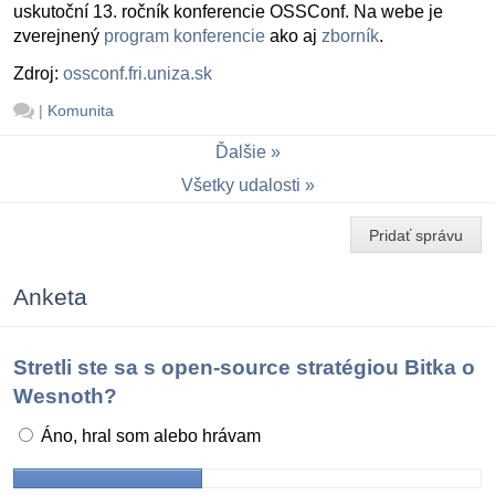
uskutoční 13. ročník konferencie OSSConf. Na webe je
zverejnený
program konferencie
ako aj
zborník
.
Zdroj:
ossconf.fri.uniza.sk
|
Komunita
Ďalšie
Všetky udalosti
Pridať správu
Anketa
Stretli ste sa s open-source stratégiou Bitka o
Wesnoth?
Áno, hral som alebo hrávam