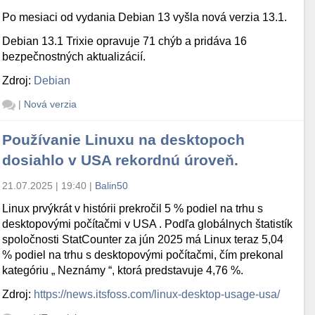
Po mesiaci od vydania Debian 13 vyšla nová verzia 13.1.
Debian 13.1 Trixie opravuje 71 chýb a pridáva 16
bezpečnostných aktualizácií.
Zdroj:
Debian
|
Nová verzia
Používanie Linuxu na desktopoch
dosiahlo v USA rekordnú úroveň.
21.07.2025 | 19:40
|
Balin50
Linux prvýkrát v histórii prekročil 5 % podiel na trhu s
desktopovými počítačmi v USA . Podľa globálnych štatistík
spoločnosti StatCounter za jún 2025 má Linux teraz 5,04
% podiel na trhu s desktopovými počítačmi, čím prekonal
kategóriu „ Neznámy “, ktorá predstavuje 4,76 %.
Zdroj:
https://news.itsfoss.com/linux-desktop-usage-usa/