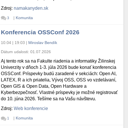
Zdroj:
namakanyden.sk
|
Komunita
3
Konferencia OSSConf 2026
10.04 | 19:03
|
Miroslav Bendík
Dátum udalosti:
01.07.2026
Aj tento rok sa na Fakulte riadenia a informatiky Žilinskej
Univerzity v dňoch 1-3. júla 2026 bude konať konferencia
OSSConf. Príspevky budú zaradené v sekciách: Open AI,
LATEX, R a ich priatelia, Vývoj OSS, OSS vo vzdelávaní,
Open GIS & Open Data, Open Hardware a
Kyberbezpečnosť. Vlastné príspevky je možné registrovať
do 10. júna 2026. Tešíme sa na Vašu návštevu.
Zdroj:
Web konferencie
|
Komunita
1