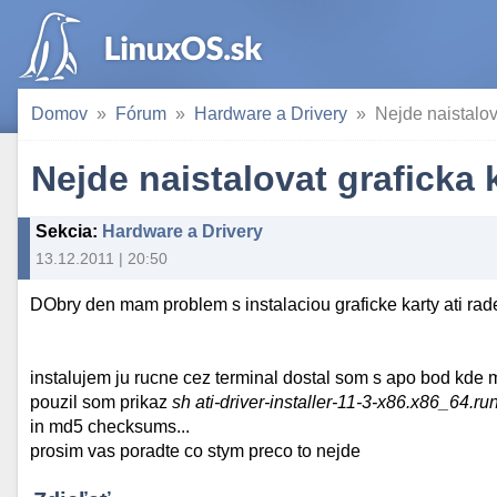
Domov
Fórum
Hardware a Drivery
Nejde naistalov
Nejde naistalovat graficka 
Sekcia
:
Hardware a Drivery
13.12.2011 | 20:50
DObry den mam problem s instalaciou graficke karty ati ra
instalujem ju rucne cez terminal dostal som s apo bod kde 
pouzil som prikaz
sh ati-driver-installer-11-3-x86.x86_64.ru
in md5 checksums...
prosim vas poradte co stym preco to nejde