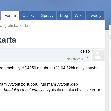
Fórum
Články
Správy
Blog
Wiki
Tweety
at graficka karta
karta
deiso
Návštevník
deon mobility HD4250 na ubuntu 11.04 32bit natty narwhal
mam vytvorit zo suboru .run mam vytvorit .deb
n --buildpkg Ubuntu/natty
a vypisalo nejaku chybu ze error