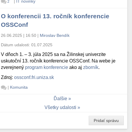
|
IT novinky
2
O konferencii 13. ročník konferencie
OSSConf
26.06.2025 | 16:50
|
Miroslav Bendík
Dátum udalosti:
01.07.2025
V dňoch 1. – 3. júla 2025 sa na Žilinskej univerzite
uskutoční 13. ročník konferencie OSSConf. Na webe je
zverejnený
program konferencie
ako aj
zborník
.
Zdroj:
ossconf.fri.uniza.sk
|
Komunita
Ďalšie
Všetky udalosti
Pridať správu