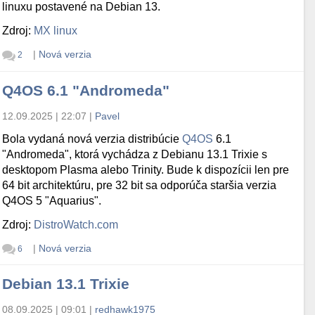
linuxu postavené na Debian 13.
Zdroj:
MX linux
|
Nová verzia
2
Q4OS 6.1 "Andromeda"
12.09.2025 | 22:07
|
Pavel
Bola vydaná nová verzia distribúcie
Q4OS
6.1
"Andromeda", ktorá vychádza z Debianu 13.1 Trixie s
desktopom Plasma alebo Trinity. Bude k dispozícii len pre
64 bit architektúru, pre 32 bit sa odporúča staršia verzia
Q4OS 5 "Aquarius".
Zdroj:
DistroWatch.com
|
Nová verzia
6
Debian 13.1 Trixie
08.09.2025 | 09:01
|
redhawk1975