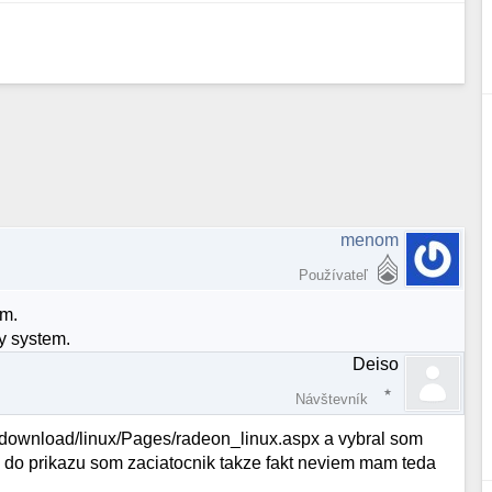
menom
Používateľ
em.
vy system.
Deiso
Návštevník
udownload/linux/Pages/radeon_linux.aspx a vybral som
l do prikazu som zaciatocnik takze fakt neviem mam teda