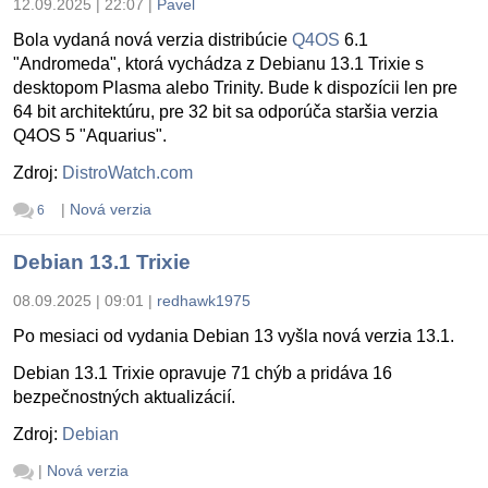
12.09.2025 | 22:07
|
Pavel
Bola vydaná nová verzia distribúcie
Q4OS
6.1
"Andromeda", ktorá vychádza z Debianu 13.1 Trixie s
desktopom Plasma alebo Trinity. Bude k dispozícii len pre
64 bit architektúru, pre 32 bit sa odporúča staršia verzia
Q4OS 5 "Aquarius".
Zdroj:
DistroWatch.com
|
Nová verzia
6
Debian 13.1 Trixie
08.09.2025 | 09:01
|
redhawk1975
Po mesiaci od vydania Debian 13 vyšla nová verzia 13.1.
Debian 13.1 Trixie opravuje 71 chýb a pridáva 16
bezpečnostných aktualizácií.
Zdroj:
Debian
|
Nová verzia