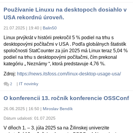
Používanie Linuxu na desktopoch dosiahlo v
USA rekordnú úroveň.
21.07.2025 | 19:40
|
Balin50
Linux prvýkrát v histórii prekročil 5 % podiel na trhu s
desktopovými počítačmi v USA . Podľa globálnych štatistík
spoločnosti StatCounter za jún 2025 má Linux teraz 5,04 %
podiel na trhu s desktopovými počítačmi, čím prekonal
kategóriu „ Neznámy “, ktorá predstavuje 4,76 %.
Zdroj:
https://news.itsfoss.com/linux-desktop-usage-usa/
|
IT novinky
2
O konferencii 13. ročník konferencie OSSConf
26.06.2025 | 16:50
|
Miroslav Bendík
Dátum udalosti:
01.07.2025
V dňoch 1. – 3. júla 2025 sa na Žilinskej univerzite