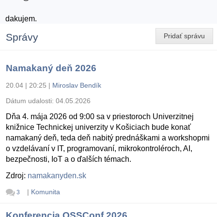
dakujem.
Správy
Pridať správu
Namakaný deň 2026
20.04 | 20:25
|
Miroslav Bendík
Dátum udalosti:
04.05.2026
Dňa 4. mája 2026 od 9:00 sa v priestoroch Univerzitnej
knižnice Technickej univerzity v Košiciach bude konať
namakaný deň, teda deň nabitý prednáškami a workshopmi
o vzdelávaní v IT, programovaní, mikrokontroléroch, AI,
bezpečnosti, IoT a o ďalších témach.
Zdroj:
namakanyden.sk
|
Komunita
3
Konferencia OSSConf 2026