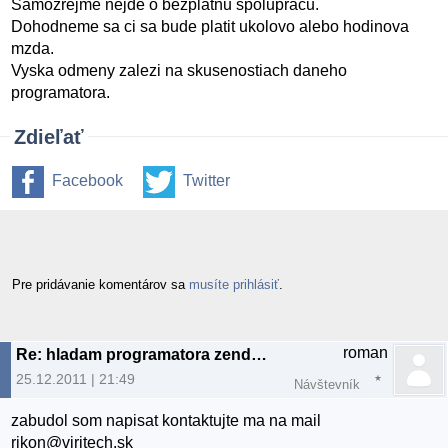
Samozrejme nejde o bezplatnu spolupracu.
Dohodneme sa ci sa bude platit ukolovo alebo hodinova
mzda.
Vyska odmeny zalezi na skusenostiach daneho
programatora.
Zdieľať
Facebook
Twitter
Pre pridávanie komentárov sa
musíte prihlásiť
.
roman
Re: hladam programatora zend framework, php, mysql
25.12.2011 | 21:49
Návštevník
zabudol som napisat kontaktujte ma na mail
rikon@viritech.sk