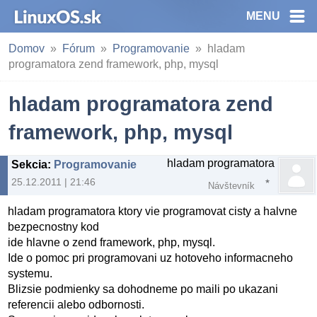
MENU
Domov
Fórum
Programovanie
hladam
programatora zend framework, php, mysql
hladam programatora zend
framework, php, mysql
hladam programatora
Sekcia
:
Programovanie
25.12.2011 | 21:46
Návštevník
hladam programatora ktory vie programovat cisty a halvne
bezpecnostny kod
ide hlavne o zend framework, php, mysql.
Ide o pomoc pri programovani uz hotoveho informacneho
systemu.
Blizsie podmienky sa dohodneme po maili po ukazani
referencii alebo odbornosti.