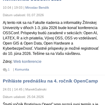
10.04 | 19:03
|
Miroslav Bendík
Dátum udalosti:
01.07.2026
Aj tento rok sa na Fakulte riadenia a informatiky Žilinskej
Univerzity v dňoch 1-3. júla 2026 bude konať konferencia
OSSConf. Príspevky budú zaradené v sekciách: Open AI,
LATEX, R a ich priatelia, Vývoj OSS, OSS vo vzdelávaní,
Open GIS & Open Data, Open Hardware a
Kyberbezpečnosť. Vlastné príspevky je možné registrovať
do 10. júna 2026. Tešíme sa na Vašu návštevu.
Zdroj:
Web konferencie
|
Komunita
1
Prihláste prednášku na 4. ročník OpenCamp
24.01 | 14:45
|
MarekGalinski
Dátum udalosti:
25.04.2026
Štvrtý ročník Bratislava OpenCamp pozná svoj termín a je