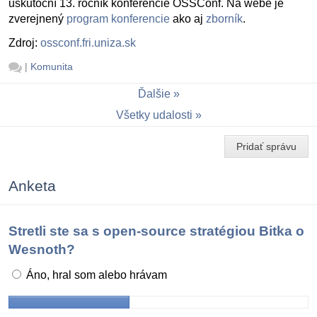
uskutoční 13. ročník konferencie OSSConf. Na webe je
zverejnený
program konferencie
ako aj
zborník
.
Zdroj:
ossconf.fri.uniza.sk
|
Komunita
Ďalšie
Všetky udalosti
Pridať správu
Anketa
Stretli ste sa s open-source stratégiou Bitka o
Wesnoth?
Áno, hral som alebo hrávam