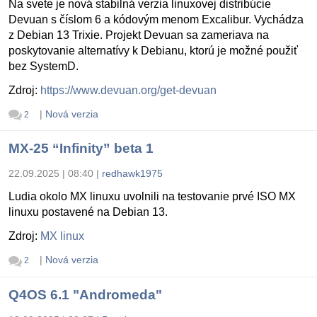
Na svete je nová stabilná verzia linuxovej distribúcie
Devuan s číslom 6 a kódovým menom Excalibur. Vychádza
z Debian 13 Trixie. Projekt Devuan sa zameriava na
poskytovanie alternatívy k Debianu, ktorú je možné použiť
bez SystemD.
Zdroj:
https://www.devuan.org/get-devuan
|
Nová verzia
2
MX-25 “Infinity” beta 1
22.09.2025 | 08:40
|
redhawk1975
Ludia okolo MX linuxu uvolnili na testovanie prvé ISO MX
linuxu postavené na Debian 13.
Zdroj:
MX linux
|
Nová verzia
2
Q4OS 6.1 "Andromeda"