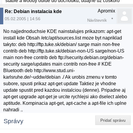
stable a woody odide do dochodku, udajne uz coskoro
Apromix
Re: Debian instalacia kde
05.02.2005 | 14:56
Návštevník
No najjednoduchsie KDE nainstalujes prikazom: apt-get
install kde Obsah /etc/apt/sources.list moze byt napriklad
takyto: deb http://ftp.tuke.sk/debian/ sarge main non-free
contrib deb http://ftp.tuke.sk/debian-non-US sarge/non-US
main non-free contrib deb ftp://security.debian.org/debian-
security sarge/updates main contrib non-free # KDE
Bluetooth deb http://www.stud.uni-
karlsruhe.de/~uddw/debian ./ Ak urobis zmenu v tomto
subore, spusti prikaz apt-get update Taktiez je vhodne
update spustit pred kazdou instalciou (denne). Pripadne aj
apt-get upgrade apt-get je urcite rychlejsi ako dselect alebo
aptitude. Kompinacia apt-get, apt-cache a apt-file ich uplne
nahradi ..
Správy
Pridať správu