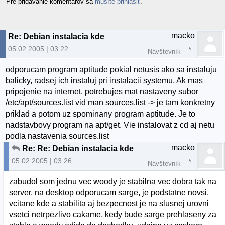
Pre pridávanie komentárov sa
musíte prihlásiť
.
macko
Re: Debian instalacia kde
05.02.2005 | 03:22
Návštevník
odporucam program aptitude pokial netusis ako sa instaluju
balicky, radsej ich instaluj pri instalacii systemu. Ak mas
pripojenie na internet, potrebujes mat nastaveny subor
/etc/apt/sources.list vid man sources.list -> je tam konkretny
priklad a potom uz spominany program aptitude. Je to
nadstavbovy program na apt/get. Vie instalovat z cd aj netu
podla nastavenia sources.list
macko
Re: Re: Debian instalacia kde
05.02.2005 | 03:26
Návštevník
zabudol som jednu vec woody je stabilna vec dobra tak na
server, na desktop odporucam sarge, je podstatne novsi,
vcitane kde a stabilita aj bezpecnost je na slusnej urovni
vsetci netrpezlivo cakame, kedy bude sarge prehlaseny za