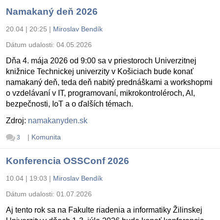
Namakaný deň 2026
20.04 | 20:25
|
Miroslav Bendík
Dátum udalosti:
04.05.2026
Dňa 4. mája 2026 od 9:00 sa v priestoroch Univerzitnej
knižnice Technickej univerzity v Košiciach bude konať
namakaný deň, teda deň nabitý prednáškami a workshopmi
o vzdelávaní v IT, programovaní, mikrokontroléroch, AI,
bezpečnosti, IoT a o ďalších témach.
Zdroj:
namakanyden.sk
|
Komunita
3
Konferencia OSSConf 2026
10.04 | 19:03
|
Miroslav Bendík
Dátum udalosti:
01.07.2026
Aj tento rok sa na Fakulte riadenia a informatiky Žilinskej