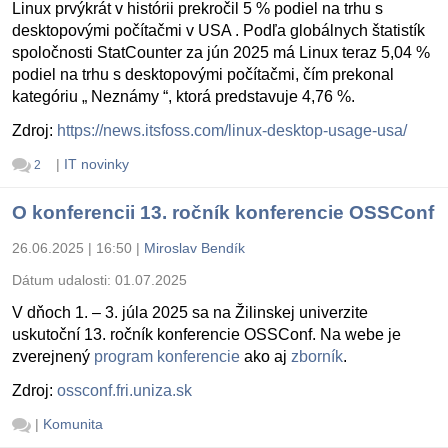
Linux prvýkrát v histórii prekročil 5 % podiel na trhu s
desktopovými počítačmi v USA . Podľa globálnych štatistík
spoločnosti StatCounter za jún 2025 má Linux teraz 5,04 %
podiel na trhu s desktopovými počítačmi, čím prekonal
kategóriu „ Neznámy “, ktorá predstavuje 4,76 %.
Zdroj:
https://news.itsfoss.com/linux-desktop-usage-usa/
|
IT novinky
2
O konferencii 13. ročník konferencie OSSConf
26.06.2025 | 16:50
|
Miroslav Bendík
Dátum udalosti:
01.07.2025
V dňoch 1. – 3. júla 2025 sa na Žilinskej univerzite
uskutoční 13. ročník konferencie OSSConf. Na webe je
zverejnený
program konferencie
ako aj
zborník
.
Zdroj:
ossconf.fri.uniza.sk
|
Komunita