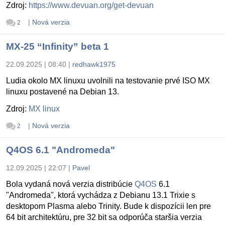
Zdroj:
https://www.devuan.org/get-devuan
|
Nová verzia
2
MX-25 “Infinity” beta 1
22.09.2025 | 08:40
|
redhawk1975
Ludia okolo MX linuxu uvolnili na testovanie prvé ISO MX
linuxu postavené na Debian 13.
Zdroj:
MX linux
|
Nová verzia
2
Q4OS 6.1 "Andromeda"
12.09.2025 | 22:07
|
Pavel
Bola vydaná nová verzia distribúcie
Q4OS
6.1
"Andromeda", ktorá vychádza z Debianu 13.1 Trixie s
desktopom Plasma alebo Trinity. Bude k dispozícii len pre
64 bit architektúru, pre 32 bit sa odporúča staršia verzia