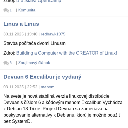
Zdroj:
Bratislava OpenCamp
|
Komunita
1
Linus a Linus
30.11.2025 | 19:40
|
redhawk1975
Stavba počítača dvomi Linusmi
Zdroj:
Building a Computer with the CREATOR of Linux!
|
Zaujímavý článok
8
Devuan 6 Excalibur je vydaný
03.11.2025 | 22:52
|
menom
Na svete je nová stabilná verzia linuxovej distribúcie
Devuan s číslom 6 a kódovým menom Excalibur. Vychádza
z Debian 13 Trixie. Projekt Devuan sa zameriava na
poskytovanie alternatívy k Debianu, ktorú je možné použiť
bez SystemD.