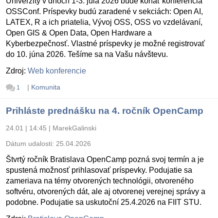
Univerzity v dňoch 1-3. júla 2026 bude konať konferencia
OSSConf. Príspevky budú zaradené v sekciách: Open AI,
LATEX, R a ich priatelia, Vývoj OSS, OSS vo vzdelávaní,
Open GIS & Open Data, Open Hardware a
Kyberbezpečnosť. Vlastné príspevky je možné registrovať
do 10. júna 2026. Tešíme sa na Vašu návštevu.
Zdroj:
Web konferencie
|
Komunita
1
Prihláste prednášku na 4. ročník OpenCamp
24.01 | 14:45
|
MarekGalinski
Dátum udalosti:
25.04.2026
Štvrtý ročník Bratislava OpenCamp pozná svoj termín a je
spustená možnosť prihlasovať príspevky. Podujatie sa
zameriava na témy otvorených technológii, otvoreného
softvéru, otvorených dát, ale aj otvorenej verejnej správy a
podobne. Podujatie sa uskutoční 25.4.2026 na FIIT STU.