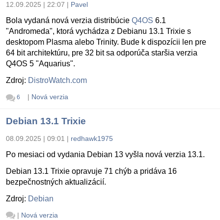
12.09.2025 | 22:07
|
Pavel
Bola vydaná nová verzia distribúcie
Q4OS
6.1
"Andromeda", ktorá vychádza z Debianu 13.1 Trixie s
desktopom Plasma alebo Trinity. Bude k dispozícii len pre
64 bit architektúru, pre 32 bit sa odporúča staršia verzia
Q4OS 5 "Aquarius".
Zdroj:
DistroWatch.com
|
Nová verzia
6
Debian 13.1 Trixie
08.09.2025 | 09:01
|
redhawk1975
Po mesiaci od vydania Debian 13 vyšla nová verzia 13.1.
Debian 13.1 Trixie opravuje 71 chýb a pridáva 16
bezpečnostných aktualizácií.
Zdroj:
Debian
|
Nová verzia