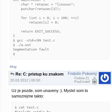
    char * retazec = "linuxos";

    putchar(retazec[3]);

    for (int i = 0; i < 100; ++i)

        retazec[i] = 0;

    return EXIT_SUCCESS;

}

$ gcc -std=c99 test.c                      

$ ./a.out 

Segmentation fault

blog
Fridolín Pokorný
Re: C: pristup ku znakom z retazca
Fedora 21
20.03.2012 | 00:50
Používateľ
Uz je pozde, som unaveny :). Myslel som to
samozrejme takto:
$ cat test.c 

#include <stdio.h>
