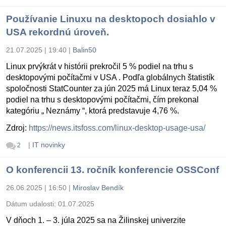
Používanie Linuxu na desktopoch dosiahlo v
USA rekordnú úroveň.
21.07.2025 | 19:40
|
Balin50
Linux prvýkrát v histórii prekročil 5 % podiel na trhu s
desktopovými počítačmi v USA . Podľa globálnych štatistík
spoločnosti StatCounter za jún 2025 má Linux teraz 5,04 %
podiel na trhu s desktopovými počítačmi, čím prekonal
kategóriu „ Neznámy “, ktorá predstavuje 4,76 %.
Zdroj:
https://news.itsfoss.com/linux-desktop-usage-usa/
|
IT novinky
2
O konferencii 13. ročník konferencie OSSConf
26.06.2025 | 16:50
|
Miroslav Bendík
Dátum udalosti:
01.07.2025
V dňoch 1. – 3. júla 2025 sa na Žilinskej univerzite