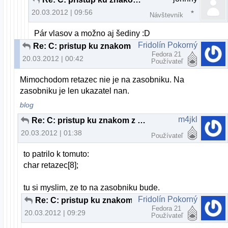
20.03.2012 | 09:56
Návštevník
Pár vlasov a možno aj šediny :D
Fridolín Pokorný
Re: C: pristup ku znakom z retazca
Fedora 21
20.03.2012 | 00:42
Používateľ
Mimochodom retazec nie je na zasobniku. Na
zasobniku je len ukazatel nan.
blog
m4jkl
Re: C: pristup ku znakom z retazca
20.03.2012 | 01:38
Používateľ
to patrilo k tomuto:
char retazec[8];
tu si myslim, ze to na zasobniku bude.
Fridolín Pokorný
Re: C: pristup ku znakom z retazca
Fedora 21
20.03.2012 | 09:29
Používateľ