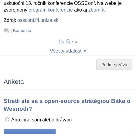
uskutoční 13. ročník konferencie OSSConf. Na webe je
zverejnený
program konferencie
ako aj
zborník
.
Zdroj:
ossconf.fri.uniza.sk
|
Komunita
Ďalšie
Všetky udalosti
Pridať správu
Anketa
Stretli ste sa s open-source stratégiou Bitka o
Wesnoth?
Áno, hral som alebo hrávam