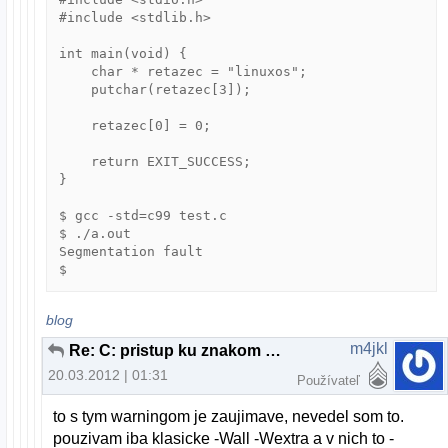
#include <stdlib.h>

int main(void) {

    char * retazec = "linuxos";

    putchar(retazec[3]);

    retazec[0] = 0;

    return EXIT_SUCCESS;

}

$ gcc -std=c99 test.c                      

$ ./a.out 

Segmentation fault

$ 
blog
m4jkl
Re: C: pristup ku znakom z retazca
20.03.2012 | 01:31
Používateľ
to s tym warningom je zaujimave, nevedel som to.
pouzivam iba klasicke -Wall -Wextra a v nich to -