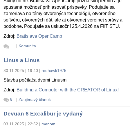
Štvrtý ročník Bratislava OpenCamp pozná svoj termín a je
spustená možnosť prihlasovať príspevky. Podujatie sa
zameriava na témy otvorených technológii, otvoreného
softvéru, otvorených dát, ale aj otvorenej verejnej správy a
podobne. Podujatie sa uskutoční 25.4.2026 na FIIT STU.
Zdroj:
Bratislava OpenCamp
|
Komunita
1
Linus a Linus
30.11.2025 | 19:40
|
redhawk1975
Stavba počítača dvomi Linusmi
Zdroj:
Building a Computer with the CREATOR of Linux!
|
Zaujímavý článok
8
Devuan 6 Excalibur je vydaný
03.11.2025 | 22:52
|
menom