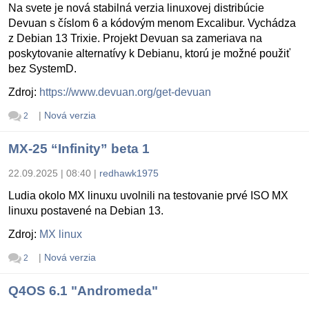
Na svete je nová stabilná verzia linuxovej distribúcie
Devuan s číslom 6 a kódovým menom Excalibur. Vychádza
z Debian 13 Trixie. Projekt Devuan sa zameriava na
poskytovanie alternatívy k Debianu, ktorú je možné použiť
bez SystemD.
Zdroj:
https://www.devuan.org/get-devuan
|
Nová verzia
2
MX-25 “Infinity” beta 1
22.09.2025 | 08:40
|
redhawk1975
Ludia okolo MX linuxu uvolnili na testovanie prvé ISO MX
linuxu postavené na Debian 13.
Zdroj:
MX linux
|
Nová verzia
2
Q4OS 6.1 "Andromeda"