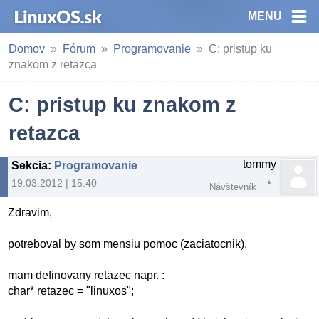
MENU
Domov
Fórum
Programovanie
C: pristup ku
znakom z retazca
C: pristup ku znakom z
retazca
tommy
Sekcia
:
Programovanie
19.03.2012 | 15:40
Návštevník
Zdravim,
potreboval by som mensiu pomoc (zaciatocnik).
mam definovany retazec napr. :
char* retazec = "linuxos";