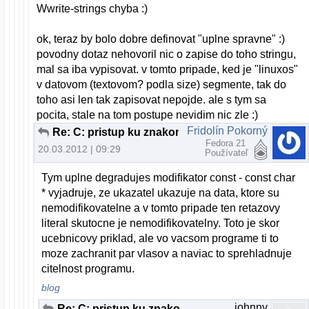
Wwrite-strings chyba :)
ok, teraz by bolo dobre definovat "uplne spravne" :)
povodny dotaz nehovoril nic o zapise do toho stringu,
mal sa iba vypisovat. v tomto pripade, ked je "linuxos"
v datovom (textovom? podla size) segmente, tak do
toho asi len tak zapisovat nepojde. ale s tym sa
pocita, stale na tom postupe nevidim nic zle :)
Fridolín Pokorný
Re: C: pristup ku znakom z retazca
Fedora 21
20.03.2012 | 09:29
Používateľ
Tym uplne degradujes modifikator const - const char
* vyjadruje, ze ukazatel ukazuje na data, ktore su
nemodifikovatelne a v tomto pripade ten retazovy
literal skutocne je nemodifikovatelny. Toto je skor
ucebnicovy priklad, ale vo vacsom programe ti to
moze zachranit par vlasov a naviac to sprehladnuje
citelnost programu.
blog
johnny
Re: C: pristup ku znakom z retazca