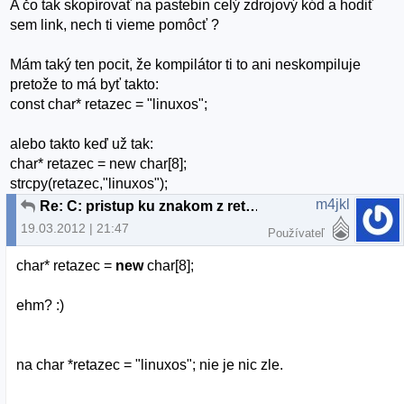
A čo tak skopírovať na pastebin celý zdrojový kód a hodiť
sem link, nech ti vieme pomôcť ?
Mám taký ten pocit, že kompilátor ti to ani neskompiluje
pretože to má byť takto:
const char* retazec = "linuxos";
alebo takto keď už tak:
char* retazec = new char[8];
strcpy(retazec,"linuxos");
m4jkl
Re: C: pristup ku znakom z retazca
19.03.2012 | 21:47
Používateľ
char* retazec =
new
char[8];
ehm? :)
na char *retazec = "linuxos"; nie je nic zle.