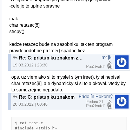
-cele je to uplne spravne
inak
char retazec[8];
strcpy();
kedze retazec bude na zasobniku, tak ten program
pravdepodobne pri free() spadne tiez.
m4jkl
Re: C: pristup ku znakom z retazca
19.03.2012 | 23:30
Používateľ
ops, uz viem ako si to myslel s tym free(), ty si nepisal
char retazec[8], ale dynamicky si si to alokoval. vtedy by
to samozrejme nepadalo.
Fridolín Pokorný
Re: C: pristup ku znakom z retazca
Fedora 21
20.03.2012 | 00:40
Používateľ
$ cat test.c

#include <stdio.h>
