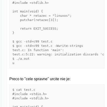
#include <stdlib.h>

int main(void) {

    char * retazec = "linuxos";

    putchar(retazec[3]);

    return EXIT_SUCCESS;

}

$ gcc -std=c99 test.c

$ gcc -std=c99 test.c -Wwrite-strings

test.c: In function 'main':

test.c:5:22: warning: initialization discards 'co
$ ./a.out 

u
Preco to "cele spravne" urcite nie je:
$ cat test.c 

#include <stdio.h>

#include <stdlib.h>

int main(void) {
