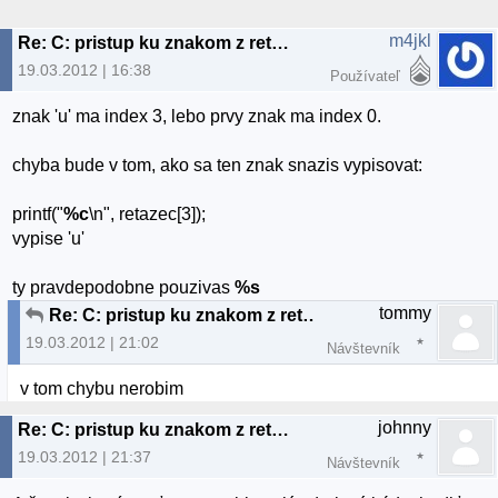
m4jkl
Re: C: pristup ku znakom z retazca
19.03.2012 | 16:38
Používateľ
znak 'u' ma index 3, lebo prvy znak ma index 0.
chyba bude v tom, ako sa ten znak snazis vypisovat:
printf("
%c
\n", retazec[3]);
vypise 'u'
ty pravdepodobne pouzivas
%s
tommy
Re: C: pristup ku znakom z retazca
19.03.2012 | 21:02
Návštevník
v tom chybu nerobim
johnny
Re: C: pristup ku znakom z retazca
19.03.2012 | 21:37
Návštevník