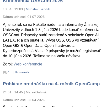
Konferencia OSSConf 2026
10.04 | 19:03
|
Miroslav Bendík
Dátum udalosti:
01.07.2026
Aj tento rok sa na Fakulte riadenia a informatiky Žilinskej
Univerzity v dňoch 1-3. júla 2026 bude konať konferencia
OSSConf. Príspevky budú zaradené v sekciách: Open AI,
LATEX, R a ich priatelia, Vývoj OSS, OSS vo vzdelávaní,
Open GIS & Open Data, Open Hardware a
Kyberbezpečnosť. Vlastné príspevky je možné registrovať
do 10. júna 2026. Tešíme sa na Vašu návštevu.
Zdroj:
Web konferencie
|
Komunita
1
Prihláste prednášku na 4. ročník OpenCamp
24.01 | 14:45
|
MarekGalinski
Dátum udalosti:
25.04.2026