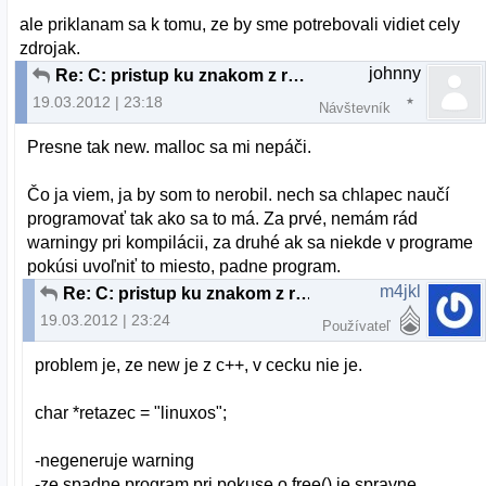
ale priklanam sa k tomu, ze by sme potrebovali vidiet cely
zdrojak.
johnny
Re: C: pristup ku znakom z retazca
19.03.2012 | 23:18
Návštevník
Presne tak new. malloc sa mi nepáči.
Čo ja viem, ja by som to nerobil. nech sa chlapec naučí
programovať tak ako sa to má. Za prvé, nemám rád
warningy pri kompilácii, za druhé ak sa niekde v programe
pokúsi uvoľniť to miesto, padne program.
m4jkl
Re: C: pristup ku znakom z retazca
19.03.2012 | 23:24
Používateľ
problem je, ze new je z c++, v cecku nie je.
char *retazec = "linuxos";
-negeneruje warning
-ze spadne program pri pokuse o free() je spravne