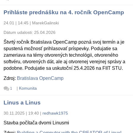
Prihláste prednášku na 4. ročník OpenCamp
24.01 | 14:45
|
MarekGalinski
Dátum udalosti:
25.04.2026
Štvrtý ročník Bratislava OpenCamp pozná svoj termín a je
spustená možnosť prihlasovať príspevky. Podujatie sa
zameriava na témy otvorených technológii, otvoreného
softvéru, otvorených dát, ale aj otvorenej verejnej správy a
podobne. Podujatie sa uskutoční 25.4.2026 na FIIT STU.
Zdroj:
Bratislava OpenCamp
|
Komunita
1
Linus a Linus
30.11.2025 | 19:40
|
redhawk1975
Stavba počítača dvomi Linusmi
Zdroj:
Building a Computer with the CREATOR of Linux!