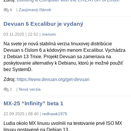
|
Zaujímavý článok
8
Devuan 6 Excalibur je vydaný
03.11.2025 | 22:52
|
menom
Na svete je nová stabilná verzia linuxovej distribúcie
Devuan s číslom 6 a kódovým menom Excalibur. Vychádza
z Debian 13 Trixie. Projekt Devuan sa zameriava na
poskytovanie alternatívy k Debianu, ktorú je možné použiť
bez SystemD.
Zdroj:
https://www.devuan.org/get-devuan
|
Nová verzia
2
MX-25 “Infinity” beta 1
22.09.2025 | 08:40
|
redhawk1975
Ludia okolo MX linuxu uvolnili na testovanie prvé ISO MX
linuxu postavené na Debian 13.