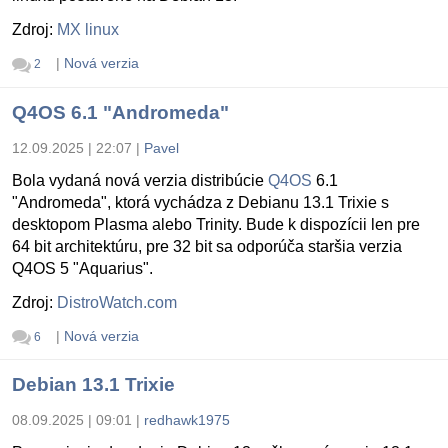
Zdroj:
MX linux
|
Nová verzia
2
Q4OS 6.1 "Andromeda"
12.09.2025 | 22:07
|
Pavel
Bola vydaná nová verzia distribúcie
Q4OS
6.1
"Andromeda", ktorá vychádza z Debianu 13.1 Trixie s
desktopom Plasma alebo Trinity. Bude k dispozícii len pre
64 bit architektúru, pre 32 bit sa odporúča staršia verzia
Q4OS 5 "Aquarius".
Zdroj:
DistroWatch.com
|
Nová verzia
6
Debian 13.1 Trixie
08.09.2025 | 09:01
|
redhawk1975