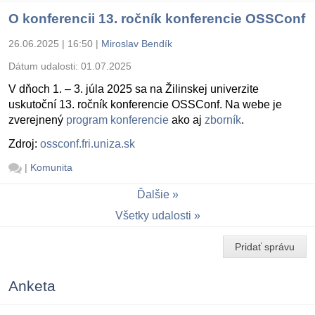
O konferencii 13. ročník konferencie OSSConf
26.06.2025 | 16:50
|
Miroslav Bendík
Dátum udalosti:
01.07.2025
V dňoch 1. – 3. júla 2025 sa na Žilinskej univerzite
uskutoční 13. ročník konferencie OSSConf. Na webe je
zverejnený
program konferencie
ako aj
zborník
.
Zdroj:
ossconf.fri.uniza.sk
|
Komunita
Ďalšie
Všetky udalosti
Pridať správu
Anketa