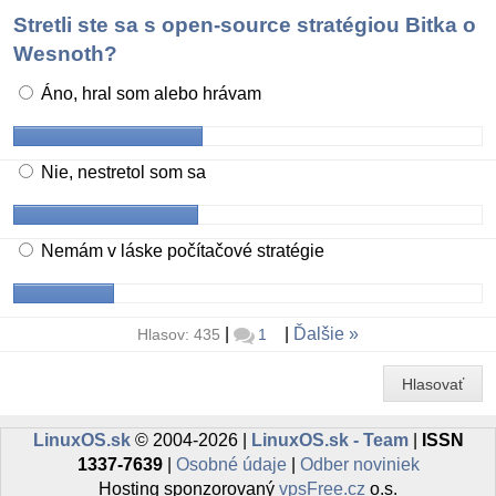
Stretli ste sa s open-source stratégiou Bitka o
Wesnoth?
Áno, hral som alebo hrávam
Nie, nestretol som sa
Nemám v láske počítačové stratégie
|
|
Ďalšie
Hlasov: 435
1
Hlasovať
LinuxOS.sk
© 2004-2026 |
LinuxOS.sk - Team
|
ISSN
1337-7639
|
Osobné údaje
|
Odber noviniek
Hosting sponzorovaný
vpsFree.cz
o.s.