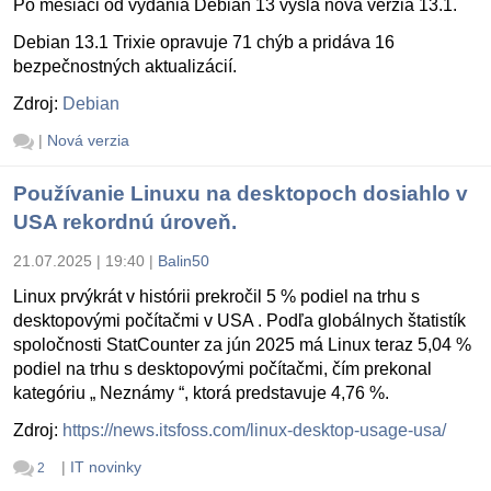
Po mesiaci od vydania Debian 13 vyšla nová verzia 13.1.
Debian 13.1 Trixie opravuje 71 chýb a pridáva 16
bezpečnostných aktualizácií.
Zdroj:
Debian
|
Nová verzia
Používanie Linuxu na desktopoch dosiahlo v
USA rekordnú úroveň.
21.07.2025 | 19:40
|
Balin50
Linux prvýkrát v histórii prekročil 5 % podiel na trhu s
desktopovými počítačmi v USA . Podľa globálnych štatistík
spoločnosti StatCounter za jún 2025 má Linux teraz 5,04 %
podiel na trhu s desktopovými počítačmi, čím prekonal
kategóriu „ Neznámy “, ktorá predstavuje 4,76 %.
Zdroj:
https://news.itsfoss.com/linux-desktop-usage-usa/
|
IT novinky
2