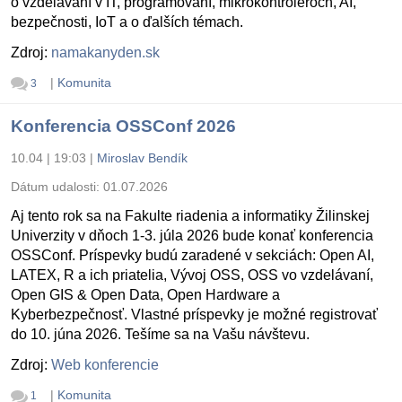
o vzdelávaní v IT, programovaní, mikrokontroléroch, AI,
bezpečnosti, IoT a o ďalších témach.
Zdroj:
namakanyden.sk
|
Komunita
3
Konferencia OSSConf 2026
10.04 | 19:03
|
Miroslav Bendík
Dátum udalosti:
01.07.2026
Aj tento rok sa na Fakulte riadenia a informatiky Žilinskej
Univerzity v dňoch 1-3. júla 2026 bude konať konferencia
OSSConf. Príspevky budú zaradené v sekciách: Open AI,
LATEX, R a ich priatelia, Vývoj OSS, OSS vo vzdelávaní,
Open GIS & Open Data, Open Hardware a
Kyberbezpečnosť. Vlastné príspevky je možné registrovať
do 10. júna 2026. Tešíme sa na Vašu návštevu.
Zdroj:
Web konferencie
|
Komunita
1