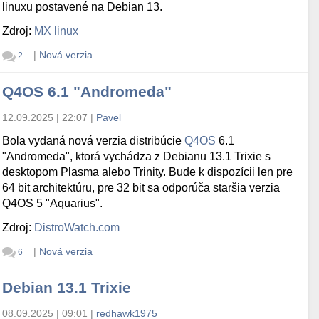
linuxu postavené na Debian 13.
Zdroj:
MX linux
|
Nová verzia
2
Q4OS 6.1 "Andromeda"
12.09.2025 | 22:07
|
Pavel
Bola vydaná nová verzia distribúcie
Q4OS
6.1
"Andromeda", ktorá vychádza z Debianu 13.1 Trixie s
desktopom Plasma alebo Trinity. Bude k dispozícii len pre
64 bit architektúru, pre 32 bit sa odporúča staršia verzia
Q4OS 5 "Aquarius".
Zdroj:
DistroWatch.com
|
Nová verzia
6
Debian 13.1 Trixie
08.09.2025 | 09:01
|
redhawk1975