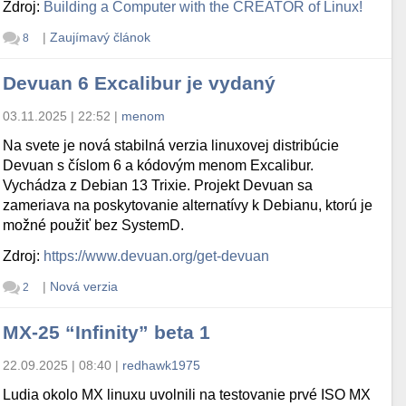
Zdroj:
Building a Computer with the CREATOR of Linux!
|
Zaujímavý článok
8
Devuan 6 Excalibur je vydaný
03.11.2025 | 22:52
|
menom
Na svete je nová stabilná verzia linuxovej distribúcie
Devuan s číslom 6 a kódovým menom Excalibur.
Vychádza z Debian 13 Trixie. Projekt Devuan sa
zameriava na poskytovanie alternatívy k Debianu, ktorú je
možné použiť bez SystemD.
Zdroj:
https://www.devuan.org/get-devuan
|
Nová verzia
2
MX-25 “Infinity” beta 1
22.09.2025 | 08:40
|
redhawk1975
Ludia okolo MX linuxu uvolnili na testovanie prvé ISO MX