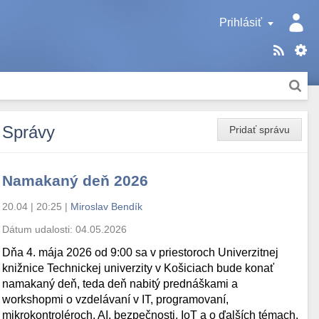
Prihlásiť
Správy
Pridať správu
Namakaný deň 2026
20.04 | 20:25
|
Miroslav Bendík
Dátum udalosti:
04.05.2026
Dňa 4. mája 2026 od 9:00 sa v priestoroch Univerzitnej
knižnice Technickej univerzity v Košiciach bude konať
namakaný deň, teda deň nabitý prednáškami a
workshopmi o vzdelávaní v IT, programovaní,
mikrokontroléroch, AI, bezpečnosti, IoT a o ďalších témach.