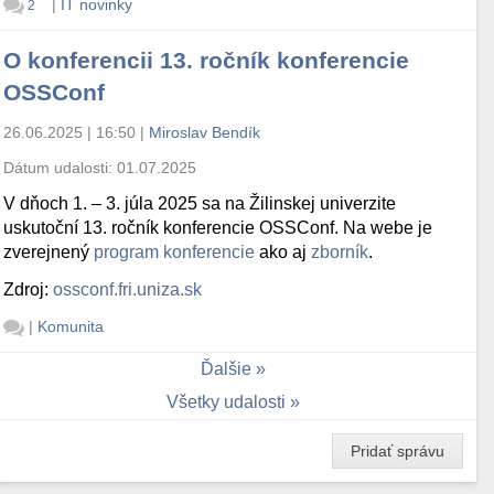
|
IT novinky
2
O konferencii 13. ročník konferencie
OSSConf
26.06.2025 | 16:50
|
Miroslav Bendík
Dátum udalosti:
01.07.2025
V dňoch 1. – 3. júla 2025 sa na Žilinskej univerzite
uskutoční 13. ročník konferencie OSSConf. Na webe je
zverejnený
program konferencie
ako aj
zborník
.
Zdroj:
ossconf.fri.uniza.sk
|
Komunita
Ďalšie
Všetky udalosti
Pridať správu