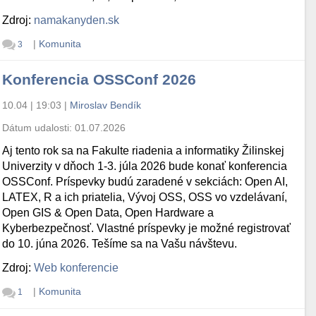
Zdroj:
namakanyden.sk
|
Komunita
3
Konferencia OSSConf 2026
10.04 | 19:03
|
Miroslav Bendík
Dátum udalosti:
01.07.2026
Aj tento rok sa na Fakulte riadenia a informatiky Žilinskej
Univerzity v dňoch 1-3. júla 2026 bude konať konferencia
OSSConf. Príspevky budú zaradené v sekciách: Open AI,
LATEX, R a ich priatelia, Vývoj OSS, OSS vo vzdelávaní,
Open GIS & Open Data, Open Hardware a
Kyberbezpečnosť. Vlastné príspevky je možné registrovať
do 10. júna 2026. Tešíme sa na Vašu návštevu.
Zdroj:
Web konferencie
|
Komunita
1