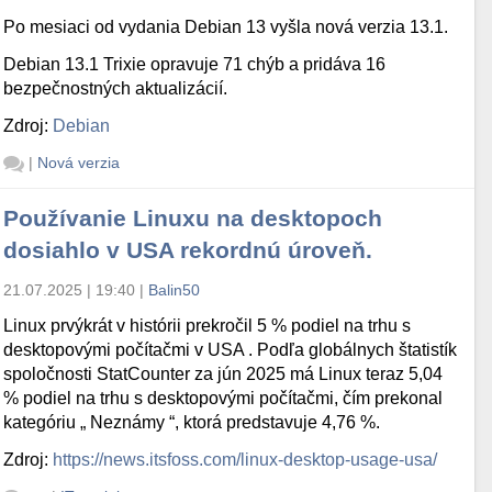
Po mesiaci od vydania Debian 13 vyšla nová verzia 13.1.
Debian 13.1 Trixie opravuje 71 chýb a pridáva 16
bezpečnostných aktualizácií.
Zdroj:
Debian
|
Nová verzia
Používanie Linuxu na desktopoch
dosiahlo v USA rekordnú úroveň.
21.07.2025 | 19:40
|
Balin50
Linux prvýkrát v histórii prekročil 5 % podiel na trhu s
desktopovými počítačmi v USA . Podľa globálnych štatistík
spoločnosti StatCounter za jún 2025 má Linux teraz 5,04
% podiel na trhu s desktopovými počítačmi, čím prekonal
kategóriu „ Neznámy “, ktorá predstavuje 4,76 %.
Zdroj:
https://news.itsfoss.com/linux-desktop-usage-usa/