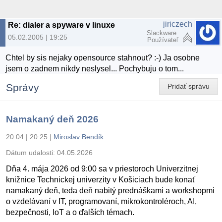
jiriczech
Re: dialer a spyware v linuxe
Slackware
05.02.2005 | 19:25
Používateľ
Chtel by sis nejaky opensource stahnout? :-) Ja osobne
jsem o zadnem nikdy neslysel... Pochybuju o tom...
Správy
Pridať správu
Namakaný deň 2026
20.04 | 20:25
|
Miroslav Bendík
Dátum udalosti:
04.05.2026
Dňa 4. mája 2026 od 9:00 sa v priestoroch Univerzitnej
knižnice Technickej univerzity v Košiciach bude konať
namakaný deň, teda deň nabitý prednáškami a workshopmi
o vzdelávaní v IT, programovaní, mikrokontroléroch, AI,
bezpečnosti, IoT a o ďalších témach.