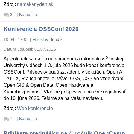
Zdroj:
namakanyden.sk
|
Komunita
3
Konferencia OSSConf 2026
10.04 | 19:03
|
Miroslav Bendík
Dátum udalosti:
01.07.2026
Aj tento rok sa na Fakulte riadenia a informatiky Žilinskej
Univerzity v dňoch 1-3. júla 2026 bude konať konferencia
OSSConf. Príspevky budú zaradené v sekciách: Open AI,
LATEX, R a ich priatelia, Vývoj OSS, OSS vo vzdelávaní,
Open GIS & Open Data, Open Hardware a
Kyberbezpečnosť. Vlastné príspevky je možné registrovať
do 10. júna 2026. Tešíme sa na Vašu návštevu.
Zdroj:
Web konferencie
|
Komunita
1
Prihláste prednášku na 4. ročník OpenCamp