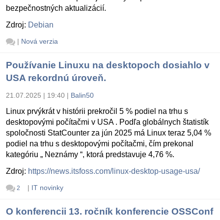
bezpečnostných aktualizácií.
Zdroj:
Debian
|
Nová verzia
Používanie Linuxu na desktopoch dosiahlo v
USA rekordnú úroveň.
21.07.2025 | 19:40
|
Balin50
Linux prvýkrát v histórii prekročil 5 % podiel na trhu s
desktopovými počítačmi v USA . Podľa globálnych štatistík
spoločnosti StatCounter za jún 2025 má Linux teraz 5,04 %
podiel na trhu s desktopovými počítačmi, čím prekonal
kategóriu „ Neznámy “, ktorá predstavuje 4,76 %.
Zdroj:
https://news.itsfoss.com/linux-desktop-usage-usa/
|
IT novinky
2
O konferencii 13. ročník konferencie OSSConf