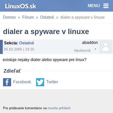
MENU
Domov
Fórum
Ostatné
dialer a spyware v linuxe
dialer a spyware v linuxe
abaddon
Sekcia
:
Ostatné
05.02.2005 | 19:25
Návštevník
existuje nejaky dialer alebo spyware pre linux?
Zdieľať
Facebook
Twitter
Pre pridávanie komentárov sa
musíte prihlásiť
.