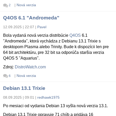
|
Nová verzia
2
Q4OS 6.1 "Andromeda"
12.09.2025 | 22:07
|
Pavel
Bola vydaná nová verzia distribúcie
Q4OS
6.1
"Andromeda", ktorá vychádza z Debianu 13.1 Trixie s
desktopom Plasma alebo Trinity. Bude k dispozícii len pre
64 bit architektúru, pre 32 bit sa odporúča staršia verzia
Q4OS 5 "Aquarius".
Zdroj:
DistroWatch.com
|
Nová verzia
6
Debian 13.1 Trixie
08.09.2025 | 09:01
|
redhawk1975
Po mesiaci od vydania Debian 13 vyšla nová verzia 13.1.
Debian 13.1 Trixie opravuje 71 chýb a pridáva 16