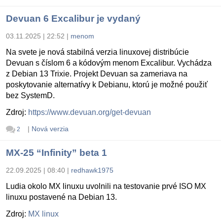
Devuan 6 Excalibur je vydaný
03.11.2025 | 22:52
|
menom
Na svete je nová stabilná verzia linuxovej distribúcie
Devuan s číslom 6 a kódovým menom Excalibur. Vychádza
z Debian 13 Trixie. Projekt Devuan sa zameriava na
poskytovanie alternatívy k Debianu, ktorú je možné použiť
bez SystemD.
Zdroj:
https://www.devuan.org/get-devuan
|
Nová verzia
2
MX-25 “Infinity” beta 1
22.09.2025 | 08:40
|
redhawk1975
Ludia okolo MX linuxu uvolnili na testovanie prvé ISO MX
linuxu postavené na Debian 13.
Zdroj:
MX linux