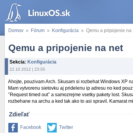
Domov
Fórum
Konfigurácia
Qemu a pripojenie na 
Qemu a pripojenie na net
Sekcia
:
Konfigurácia
22.10.2012 | 23:55
Ahojte, pouzivam Arch. Skusam si rozbehat Windows XP na 
Mam vytvorenu sietovku aj pridelenu ip adresu no ked pouz
"Request timed out" a samozrejme vsetky pakety lost. Skusa
rozbehane na archu a ked tak ako to asi spravil. Kamarat mi
Zdieľať
Facebook
Twitter