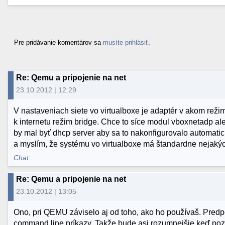
Pre pridávanie komentárov sa
musíte prihlásiť
.
Re: Qemu a pripojenie na net
23.10.2012 | 12:29
V nastaveniach siete vo virtualboxe je adaptér v akom rež
k internetu režim bridge. Chce to síce modul vboxnetadp al
by mal byť dhcp server aby sa to nakonfigurovalo automatic
a myslím, že systému vo virtualboxe má štandardne nejakýc
Chat
Re: Qemu a pripojenie na net
23.10.2012 | 13:05
Ono, pri QEMU záviselo aj od toho, ako ho používaš. Predp
command line príkazy. Takže bude asi rozumnejšie keď pozri