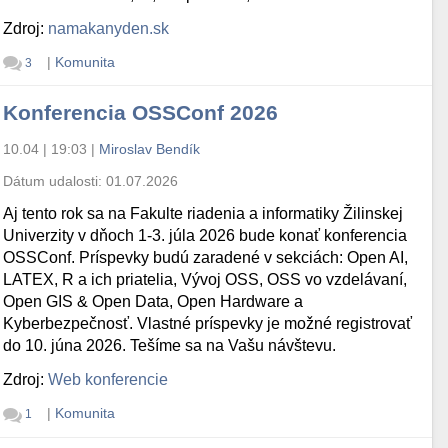
Zdroj:
namakanyden.sk
|
Komunita
3
Konferencia OSSConf 2026
10.04 | 19:03
|
Miroslav Bendík
Dátum udalosti:
01.07.2026
Aj tento rok sa na Fakulte riadenia a informatiky Žilinskej
Univerzity v dňoch 1-3. júla 2026 bude konať konferencia
OSSConf. Príspevky budú zaradené v sekciách: Open AI,
LATEX, R a ich priatelia, Vývoj OSS, OSS vo vzdelávaní,
Open GIS & Open Data, Open Hardware a
Kyberbezpečnosť. Vlastné príspevky je možné registrovať
do 10. júna 2026. Tešíme sa na Vašu návštevu.
Zdroj:
Web konferencie
|
Komunita
1