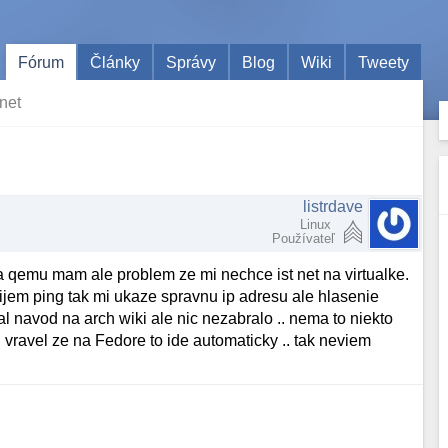
Fórum
Články
Správy
Blog
Wiki
Tweety
net
listrdave
Linux
Používateľ
qemu mam ale problem ze mi nechce ist net na virtualke.
ijem ping tak mi ukaze spravnu ip adresu ale hlasenie
l navod na arch wiki ale nic nezabralo .. nema to niekto
 vravel ze na Fedore to ide automaticky .. tak neviem