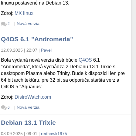
linuxu postavené na Debian 13.
Zdroj:
MX linux
|
Nová verzia
2
Q4OS 6.1 "Andromeda"
12.09.2025 | 22:07
|
Pavel
Bola vydaná nová verzia distribúcie
Q4OS
6.1
"Andromeda", ktorá vychádza z Debianu 13.1 Trixie s
desktopom Plasma alebo Trinity. Bude k dispozícii len pre
64 bit architektúru, pre 32 bit sa odporúča staršia verzia
Q4OS 5 "Aquarius".
Zdroj:
DistroWatch.com
|
Nová verzia
6
Debian 13.1 Trixie
08.09.2025 | 09:01
|
redhawk1975