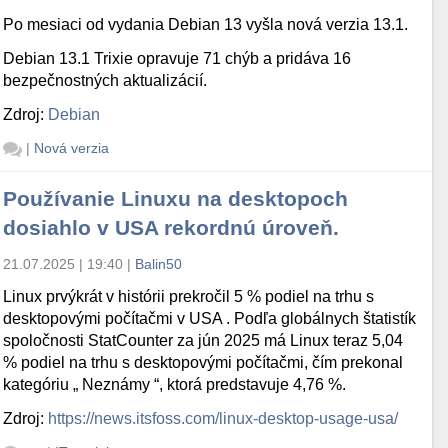
Po mesiaci od vydania Debian 13 vyšla nová verzia 13.1.
Debian 13.1 Trixie opravuje 71 chýb a pridáva 16
bezpečnostných aktualizácií.
Zdroj:
Debian
|
Nová verzia
Používanie Linuxu na desktopoch
dosiahlo v USA rekordnú úroveň.
21.07.2025 | 19:40
|
Balin50
Linux prvýkrát v histórii prekročil 5 % podiel na trhu s
desktopovými počítačmi v USA . Podľa globálnych štatistík
spoločnosti StatCounter za jún 2025 má Linux teraz 5,04
% podiel na trhu s desktopovými počítačmi, čím prekonal
kategóriu „ Neznámy “, ktorá predstavuje 4,76 %.
Zdroj:
https://news.itsfoss.com/linux-desktop-usage-usa/