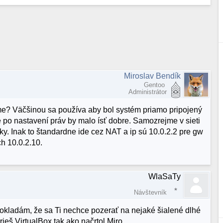
Miroslav Bendík
Gentoo
Administrátor
ime? Väčšinou sa používa aby bol systém priamo pripojený
e po nastavení práv by malo ísť dobre. Samozrejme v sieti
ky. Inak to štandardne ide cez NAT a ip sú 10.0.2.2 pre gw
h 10.0.2.10.
WlaSaTy
Návštevník
okladám, že sa Ti nechce pozerať na nejaké šialené dlhé
eš VirtualBox tak ako načrtol Miro.