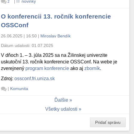
|
IT novinky
2
O konferencii 13. ročník konferencie
OSSConf
26.06.2025 | 16:50
|
Miroslav Bendík
Dátum udalosti:
01.07.2025
V dňoch 1. – 3. júla 2025 sa na Žilinskej univerzite
uskutoční 13. ročník konferencie OSSConf. Na webe je
zverejnený
program konferencie
ako aj
zborník
.
Zdroj:
ossconf.fri.uniza.sk
|
Komunita
Ďalšie
Všetky udalosti
Pridať správu