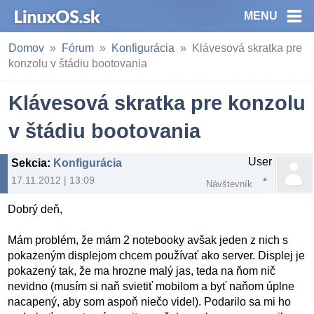
MENU
Domov
Fórum
Konfigurácia
Klávesová skratka pre
konzolu v štádiu bootovania
Klávesová skratka pre konzolu
v štádiu bootovania
User
Sekcia
:
Konfigurácia
17.11.2012 | 13:09
Návštevník
Dobrý deň,
Mám problém, že mám 2 notebooky avšak jeden z nich s
pokazeným displejom chcem používať ako server. Displej je
pokazený tak, že ma hrozne malý jas, teda na ňom nič
nevidno (musím si naň svietiť mobilom a byť naňom úplne
nacapený, aby som aspoň niečo videl). Podarilo sa mi ho