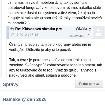
už nemusím svietiť mobilom :D aj tak by som ale
potreboval fungovať v konzolovom režime, nakoľko stále
ma nechce dostať do systému a tiež viem, že aj na to
funguje skratka ale tú som tiež už roky nepoužíval nevieš
mi poradiť? :)
WlaSaTy
Re: Klávesová skratka pre konzolu v štádiu bootovania
17.11.2012 | 18:13
Návštevník
Či si tušil prečo sú tam tie piktogramy alebo nie je
vedľajšie. Dôležité je aby si to použil.
Tak, a teraz je potrebné zistiť v ktorom kroku sa to
zasekne. Skús vypnúť zobrazovanie toho teplomera, tak
aby to ukazovalo čo to robí. Vlez do grubu, a vyhoď z
riadku veci ako silent, splash a podobne.
Správy
Pridať správu
Namakaný deň 2026