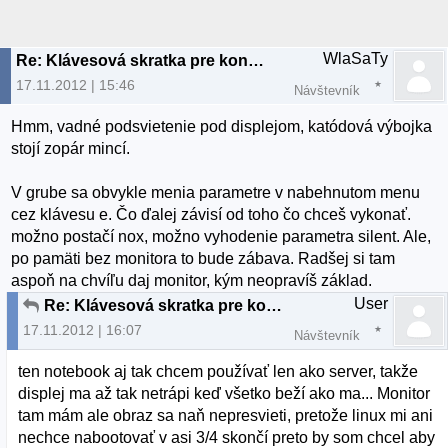
WlaSaTy
Re: Klávesová skratka pre konzolu v štádiu bootovania
17.11.2012 | 15:46
Návštevník
Hmm, vadné podsvietenie pod displejom, katódová výbojka
stojí zopár mincí.
V grube sa obvykle menia parametre v nabehnutom menu
cez klávesu e. Čo ďalej závisí od toho čo chceš vykonať.
možno postačí nox, možno vyhodenie parametra silent. Ale,
po pamäti bez monitora to bude zábava. Radšej si tam
aspoň na chvíľu daj monitor, kým neopravíš základ.
User
Re: Klávesová skratka pre konzolu v štádiu bootovania
17.11.2012 | 16:07
Návštevník
ten notebook aj tak chcem používať len ako server, takže
displej ma až tak netrápi keď všetko beží ako ma... Monitor
tam mám ale obraz sa naň nepresvieti, pretože linux mi ani
nechce nabootovať v asi 3/4 skončí preto by som chcel aby