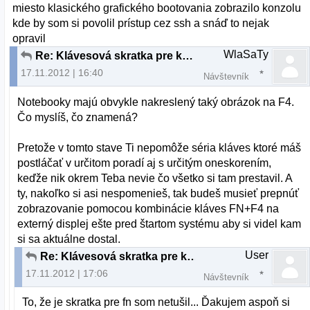
miesto klasického grafického bootovania zobrazilo konzolu
kde by som si povolil prístup cez ssh a snáď to nejak
opravil
WlaSaTy
Re: Klávesová skratka pre konzolu v štádiu bootovania
17.11.2012 | 16:40
Návštevník
Notebooky majú obvykle nakreslený taký obrázok na F4.
Čo myslíš, čo znamená?
Pretože v tomto stave Ti nepomôže séria kláves ktoré máš
postláčať v určitom poradí aj s určitým oneskorením,
keďže nik okrem Teba nevie čo všetko si tam prestavil. A
ty, nakoľko si asi nespomenieš, tak budeš musieť prepnúť
zobrazovanie pomocou kombinácie kláves FN+F4 na
externý displej ešte pred štartom systému aby si videl kam
si sa aktuálne dostal.
User
Re: Klávesová skratka pre konzolu v štádiu bootovania
17.11.2012 | 17:06
Návštevník
To, že je skratka pre fn som netušil... Ďakujem aspoň si