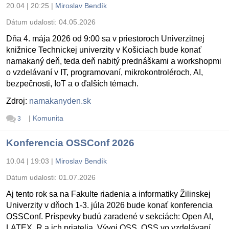
20.04 | 20:25
|
Miroslav Bendík
Dátum udalosti:
04.05.2026
Dňa 4. mája 2026 od 9:00 sa v priestoroch Univerzitnej
knižnice Technickej univerzity v Košiciach bude konať
namakaný deň, teda deň nabitý prednáškami a workshopmi
o vzdelávaní v IT, programovaní, mikrokontroléroch, AI,
bezpečnosti, IoT a o ďalších témach.
Zdroj:
namakanyden.sk
|
Komunita
3
Konferencia OSSConf 2026
10.04 | 19:03
|
Miroslav Bendík
Dátum udalosti:
01.07.2026
Aj tento rok sa na Fakulte riadenia a informatiky Žilinskej
Univerzity v dňoch 1-3. júla 2026 bude konať konferencia
OSSConf. Príspevky budú zaradené v sekciách: Open AI,
LATEX, R a ich priatelia, Vývoj OSS, OSS vo vzdelávaní,