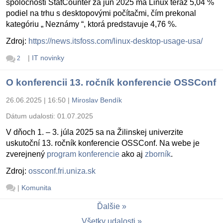
spoločnosti StatCounter za jún 2025 má Linux teraz 5,04 %
podiel na trhu s desktopovými počítačmi, čím prekonal
kategóriu „ Neznámy “, ktorá predstavuje 4,76 %.
Zdroj:
https://news.itsfoss.com/linux-desktop-usage-usa/
|
IT novinky
2
O konferencii 13. ročník konferencie OSSConf
26.06.2025 | 16:50
|
Miroslav Bendík
Dátum udalosti:
01.07.2025
V dňoch 1. – 3. júla 2025 sa na Žilinskej univerzite
uskutoční 13. ročník konferencie OSSConf. Na webe je
zverejnený
program konferencie
ako aj
zborník
.
Zdroj:
ossconf.fri.uniza.sk
|
Komunita
Ďalšie
Všetky udalosti