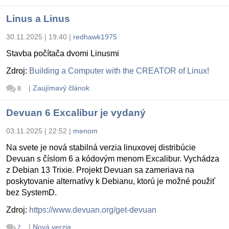
Linus a Linus
30.11.2025 | 19:40
|
redhawk1975
Stavba počítača dvomi Linusmi
Zdroj:
Building a Computer with the CREATOR of Linux!
|
Zaujímavý článok
8
Devuan 6 Excalibur je vydaný
03.11.2025 | 22:52
|
menom
Na svete je nová stabilná verzia linuxovej distribúcie
Devuan s číslom 6 a kódovým menom Excalibur. Vychádza
z Debian 13 Trixie. Projekt Devuan sa zameriava na
poskytovanie alternatívy k Debianu, ktorú je možné použiť
bez SystemD.
Zdroj:
https://www.devuan.org/get-devuan
|
Nová verzia
2