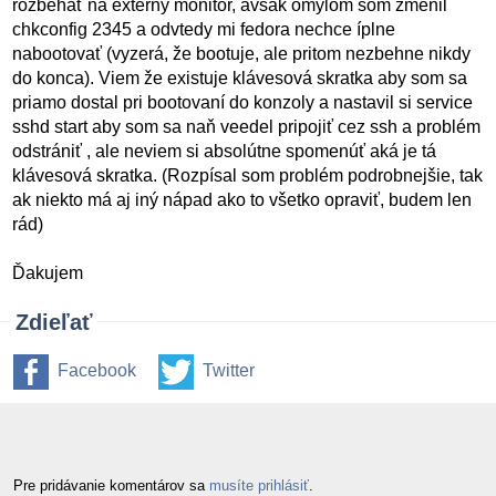
rozbehať na externý monitor, avšak omylom som zmenil
chkconfig 2345 a odvtedy mi fedora nechce íplne
nabootovať (vyzerá, že bootuje, ale pritom nezbehne nikdy
do konca). Viem že existuje klávesová skratka aby som sa
priamo dostal pri bootovaní do konzoly a nastavil si service
sshd start aby som sa naň veedel pripojiť cez ssh a problém
odstrániť , ale neviem si absolútne spomenúť aká je tá
klávesová skratka. (Rozpísal som problém podrobnejšie, tak
ak niekto má aj iný nápad ako to všetko opraviť, budem len
rád)
Ďakujem
Zdieľať
Facebook
Twitter
Pre pridávanie komentárov sa
musíte prihlásiť
.