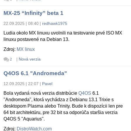
MX-25 “Infinity” beta 1
22.09.2025 | 08:40
|
redhawk1975
Ludia okolo MX linuxu uvolnili na testovanie prvé ISO MX
linuxu postavené na Debian 13.
Zdroj:
MX linux
|
Nová verzia
2
Q4OS 6.1 "Andromeda"
12.09.2025 | 22:07
|
Pavel
Bola vydaná nová verzia distribúcie
Q4OS
6.1
"Andromeda", ktorá vychádza z Debianu 13.1 Trixie s
desktopom Plasma alebo Trinity. Bude k dispozícii len pre
64 bit architektúru, pre 32 bit sa odporúča staršia verzia
Q4OS 5 "Aquarius".
Zdroj:
DistroWatch.com