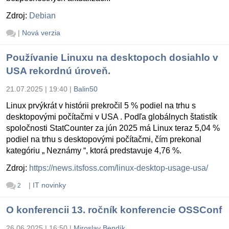
Zdroj:
Debian
|
Nová verzia
Používanie Linuxu na desktopoch dosiahlo v
USA rekordnú úroveň.
21.07.2025 | 19:40
|
Balin50
Linux prvýkrát v histórii prekročil 5 % podiel na trhu s
desktopovými počítačmi v USA . Podľa globálnych štatistík
spoločnosti StatCounter za jún 2025 má Linux teraz 5,04 %
podiel na trhu s desktopovými počítačmi, čím prekonal
kategóriu „ Neznámy “, ktorá predstavuje 4,76 %.
Zdroj:
https://news.itsfoss.com/linux-desktop-usage-usa/
|
IT novinky
2
O konferencii 13. ročník konferencie OSSConf
26.06.2025 | 16:50
|
Miroslav Bendík