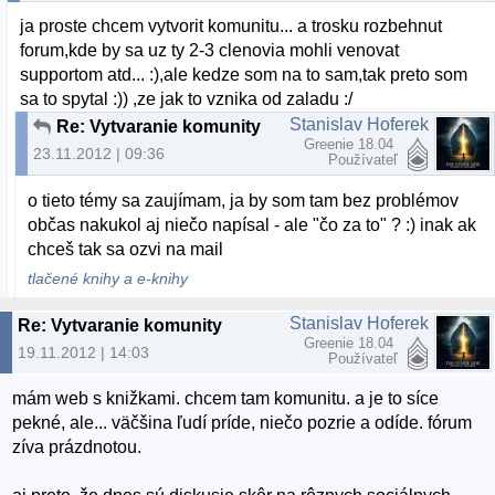
ja proste chcem vytvorit komunitu... a trosku rozbehnut
forum,kde by sa uz ty 2-3 clenovia mohli venovat
supportom atd... :),ale kedze som na to sam,tak preto som
sa to spytal :)) ,ze jak to vznika od zaladu :/
Stanislav Hoferek
Re: Vytvaranie komunity
Greenie 18.04
23.11.2012 | 09:36
Používateľ
o tieto témy sa zaujímam, ja by som tam bez problémov
občas nakukol aj niečo napísal - ale "čo za to" ? :) inak ak
chceš tak sa ozvi na mail
tlačené knihy a e-knihy
Stanislav Hoferek
Re: Vytvaranie komunity
Greenie 18.04
19.11.2012 | 14:03
Používateľ
mám web s knižkami. chcem tam komunitu. a je to síce
pekné, ale... väčšina ľudí príde, niečo pozrie a odíde. fórum
zíva prázdnotou.