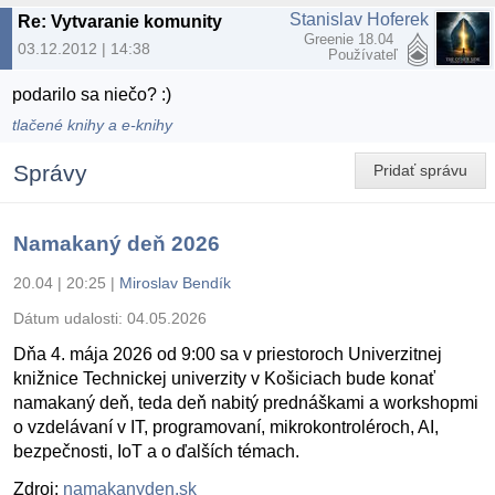
Stanislav Hoferek
Re: Vytvaranie komunity
Greenie 18.04
03.12.2012 | 14:38
Používateľ
podarilo sa niečo? :)
tlačené knihy a e-knihy
Správy
Pridať správu
Namakaný deň 2026
20.04 | 20:25
|
Miroslav Bendík
Dátum udalosti:
04.05.2026
Dňa 4. mája 2026 od 9:00 sa v priestoroch Univerzitnej
knižnice Technickej univerzity v Košiciach bude konať
namakaný deň, teda deň nabitý prednáškami a workshopmi
o vzdelávaní v IT, programovaní, mikrokontroléroch, AI,
bezpečnosti, IoT a o ďalších témach.
Zdroj:
namakanyden.sk