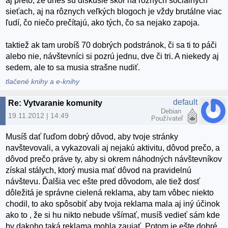
aj preto, že dnes sú diskusie skôr na rôznych sociálnych
sieťach, aj na rôznych veľkých blogoch je vždy brutálne viac
ľudí, čo niečo prečítajú, ako tých, čo sa nejako zapoja.
taktiež ak tam urobíš 70 dobrých podstránok, či sa ti to páči
alebo nie, návštevníci si pozrú jednu, dve či tri. A niekedy aj
sedem, ale to sa musia strašne nudiť.
tlačené knihy a e-knihy
default
Re: Vytvaranie komunity
Debian
19.11.2012 | 14:49
Používateľ
Musíš dať ľuďom dobrý dôvod, aby tvoje stránky
navštevovali, a vykazovali aj nejakú aktivitu, dôvod prečo, a
dôvod prečo práve ty, aby si okrem náhodných návštevníkov
získal stálych, ktorý musia mať dôvod na pravidelnú
návštevu. Ďalšia vec ešte pred dôvodom, ale tiež dosť
dôležitá je správne cielená reklama, aby tam vôbec niekto
chodil, to ako spôsobiť aby tvoja reklama mala aj iný účinok
ako to , že si hu nikto nebude všímať, musíš vedieť sám kde
by dakoho taká reklama mohla zaujať. Potom je ešte dobré