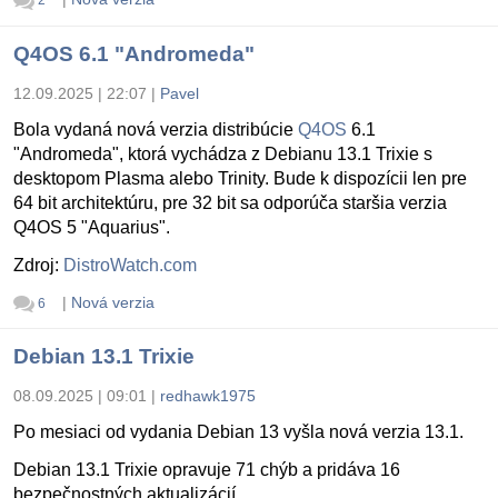
2
Q4OS 6.1 "Andromeda"
12.09.2025 | 22:07
|
Pavel
Bola vydaná nová verzia distribúcie
Q4OS
6.1
"Andromeda", ktorá vychádza z Debianu 13.1 Trixie s
desktopom Plasma alebo Trinity. Bude k dispozícii len pre
64 bit architektúru, pre 32 bit sa odporúča staršia verzia
Q4OS 5 "Aquarius".
Zdroj:
DistroWatch.com
|
Nová verzia
6
Debian 13.1 Trixie
08.09.2025 | 09:01
|
redhawk1975
Po mesiaci od vydania Debian 13 vyšla nová verzia 13.1.
Debian 13.1 Trixie opravuje 71 chýb a pridáva 16
bezpečnostných aktualizácií.