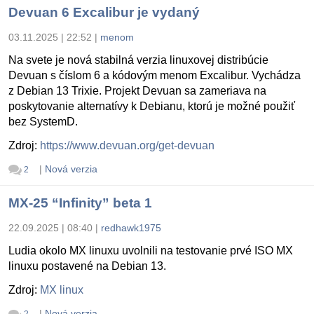
Devuan 6 Excalibur je vydaný
03.11.2025 | 22:52
|
menom
Na svete je nová stabilná verzia linuxovej distribúcie
Devuan s číslom 6 a kódovým menom Excalibur. Vychádza
z Debian 13 Trixie. Projekt Devuan sa zameriava na
poskytovanie alternatívy k Debianu, ktorú je možné použiť
bez SystemD.
Zdroj:
https://www.devuan.org/get-devuan
|
Nová verzia
2
MX-25 “Infinity” beta 1
22.09.2025 | 08:40
|
redhawk1975
Ludia okolo MX linuxu uvolnili na testovanie prvé ISO MX
linuxu postavené na Debian 13.
Zdroj:
MX linux
|
Nová verzia