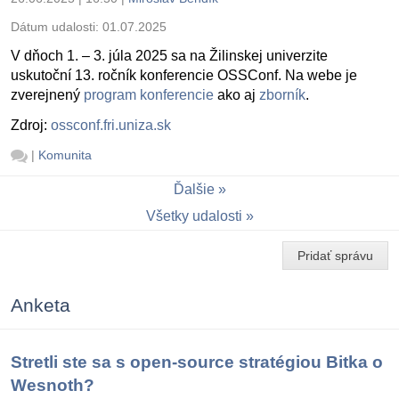
Dátum udalosti:
01.07.2025
V dňoch 1. – 3. júla 2025 sa na Žilinskej univerzite
uskutoční 13. ročník konferencie OSSConf. Na webe je
zverejnený
program konferencie
ako aj
zborník
.
Zdroj:
ossconf.fri.uniza.sk
|
Komunita
Ďalšie
Všetky udalosti
Pridať správu
Anketa
Stretli ste sa s open-source stratégiou Bitka o
Wesnoth?