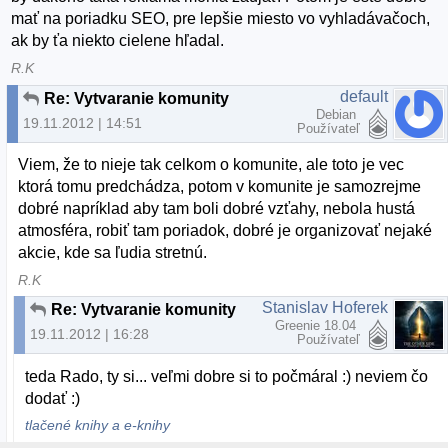
mať na poriadku SEO, pre lepšie miesto vo vyhladávačoch,
ak by ťa niekto cielene hľadal.
R.K
default
Re: Vytvaranie komunity
Debian
19.11.2012 | 14:51
Používateľ
Viem, že to nieje tak celkom o komunite, ale toto je vec
ktorá tomu predchádza, potom v komunite je samozrejme
dobré napríklad aby tam boli dobré vzťahy, nebola hustá
atmosféra, robiť tam poriadok, dobré je organizovať nejaké
akcie, kde sa ľudia stretnú.
R.K
Stanislav Hoferek
Re: Vytvaranie komunity
Greenie 18.04
19.11.2012 | 16:28
Používateľ
teda Rado, ty si... veľmi dobre si to počmáral :) neviem čo
dodať :)
tlačené knihy a e-knihy