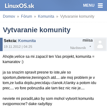
MENU
Domov
Fórum
Komunita
Vytvaranie komunity
Vytvaranie komunity
miiisa
Sekcia
:
Komunita
19.11.2012 | 04:25
Návštevník
Ahojte,velice sa mi zapacil ten Vas projekt, komunita =
kamaratov :)
ja sa snazim spravit presne to iste,ale so
sportom,dietenie,treningoch atd.... ale moj problem je v
tom,ze ludia dojdu,precidaju clanok./clanky a potom idu
prec.... vo fore pobruzdia ale tam tiez nic nie je....
neviete mi poradit,ako by som mohol vytvorit komunitu
svojpomocne? dake rady/tipy