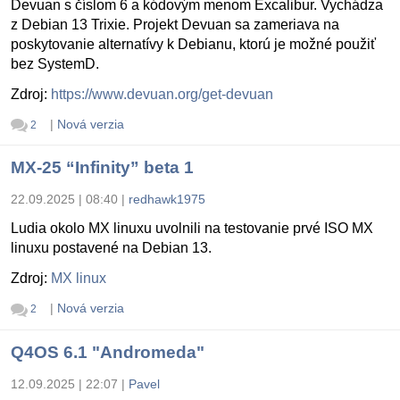
Devuan s číslom 6 a kódovým menom Excalibur. Vychádza
z Debian 13 Trixie. Projekt Devuan sa zameriava na
poskytovanie alternatívy k Debianu, ktorú je možné použiť
bez SystemD.
Zdroj:
https://www.devuan.org/get-devuan
|
Nová verzia
2
MX-25 “Infinity” beta 1
22.09.2025 | 08:40
|
redhawk1975
Ludia okolo MX linuxu uvolnili na testovanie prvé ISO MX
linuxu postavené na Debian 13.
Zdroj:
MX linux
|
Nová verzia
2
Q4OS 6.1 "Andromeda"
12.09.2025 | 22:07
|
Pavel