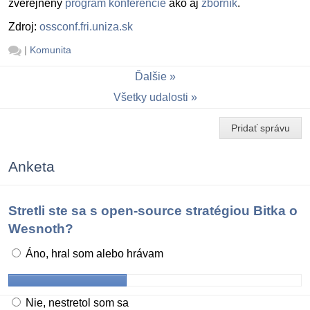
zverejnený
program konferencie
ako aj
zborník
.
Zdroj:
ossconf.fri.uniza.sk
|
Komunita
Ďalšie
Všetky udalosti
Pridať správu
Anketa
Stretli ste sa s open-source stratégiou Bitka o
Wesnoth?
Áno, hral som alebo hrávam
Nie, nestretol som sa