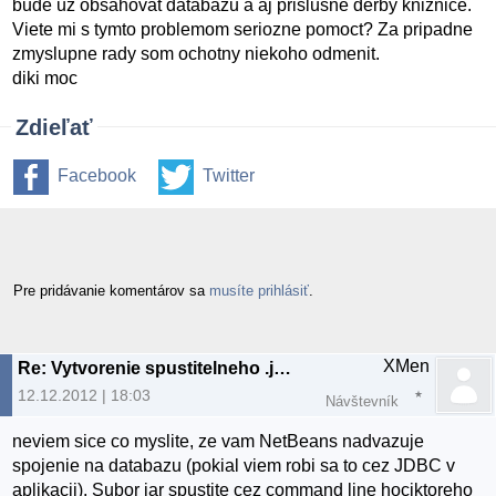
bude uz obsahovat databazu a aj prislusne derby kniznice.
Viete mi s tymto problemom seriozne pomoct? Za pripadne
zmyslupne rady som ochotny niekoho odmenit.
diki moc
Zdieľať
Facebook
Twitter
Pre pridávanie komentárov sa
musíte prihlásiť
.
XMen
Re: Vytvorenie spustitelneho .jar z Netbeans
12.12.2012 | 18:03
Návštevník
neviem sice co myslite, ze vam NetBeans nadvazuje
spojenie na databazu (pokial viem robi sa to cez JDBC v
aplikacii). Subor jar spustite cez command line hociktoreho