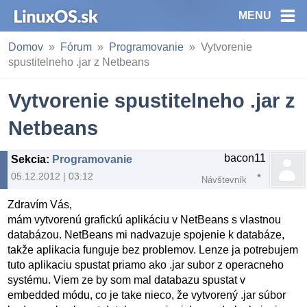
MENU
Domov
Fórum
Programovanie
Vytvorenie
spustitelneho .jar z Netbeans
Vytvorenie spustitelneho .jar z
Netbeans
bacon11
Sekcia
:
Programovanie
05.12.2012 | 03:12
Návštevník
Zdravím Vás,
mám vytvorenú grafickú aplikáciu v NetBeans s vlastnou
databázou. NetBeans mi nadvazuje spojenie k databáze,
takže aplikacia funguje bez problemov. Lenze ja potrebujem
tuto aplikaciu spustat priamo ako .jar subor z operacneho
systému. Viem ze by som mal databazu spustat v
embedded módu, co je take nieco, že vytvorený .jar súbor