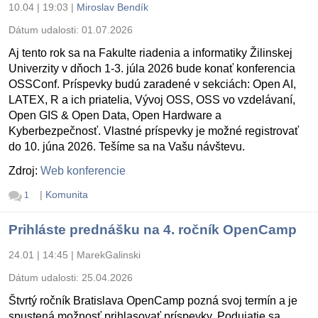
10.04 | 19:03
|
Miroslav Bendík
Dátum udalosti:
01.07.2026
Aj tento rok sa na Fakulte riadenia a informatiky Žilinskej
Univerzity v dňoch 1-3. júla 2026 bude konať konferencia
OSSConf. Príspevky budú zaradené v sekciách: Open AI,
LATEX, R a ich priatelia, Vývoj OSS, OSS vo vzdelávaní,
Open GIS & Open Data, Open Hardware a
Kyberbezpečnosť. Vlastné príspevky je možné registrovať
do 10. júna 2026. Tešíme sa na Vašu návštevu.
Zdroj:
Web konferencie
|
Komunita
1
Prihláste prednášku na 4. ročník OpenCamp
24.01 | 14:45
|
MarekGalinski
Dátum udalosti:
25.04.2026
Štvrtý ročník Bratislava OpenCamp pozná svoj termín a je
spustená možnosť prihlasovať príspevky. Podujatie sa