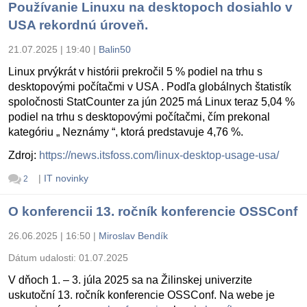
Používanie Linuxu na desktopoch dosiahlo v
USA rekordnú úroveň.
21.07.2025 | 19:40
|
Balin50
Linux prvýkrát v histórii prekročil 5 % podiel na trhu s
desktopovými počítačmi v USA . Podľa globálnych štatistík
spoločnosti StatCounter za jún 2025 má Linux teraz 5,04 %
podiel na trhu s desktopovými počítačmi, čím prekonal
kategóriu „ Neznámy “, ktorá predstavuje 4,76 %.
Zdroj:
https://news.itsfoss.com/linux-desktop-usage-usa/
|
IT novinky
2
O konferencii 13. ročník konferencie OSSConf
26.06.2025 | 16:50
|
Miroslav Bendík
Dátum udalosti:
01.07.2025
V dňoch 1. – 3. júla 2025 sa na Žilinskej univerzite
uskutoční 13. ročník konferencie OSSConf. Na webe je