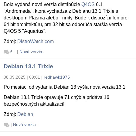
Bola vydaná nová verzia distribúcie
Q4OS
6.1
"Andromeda", ktorá vychádza z Debianu 13.1 Trixie s
desktopom Plasma alebo Trinity. Bude k dispozícii len pre
64 bit architektúru, pre 32 bit sa odporúča staršia verzia
Q4OS 5 "Aquarius".
Zdroj:
DistroWatch.com
|
Nová verzia
6
Debian 13.1 Trixie
08.09.2025 | 09:01
|
redhawk1975
Po mesiaci od vydania Debian 13 vyšla nová verzia 13.1.
Debian 13.1 Trixie opravuje 71 chýb a pridáva 16
bezpečnostných aktualizácií.
Zdroj:
Debian
|
Nová verzia