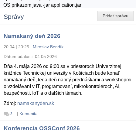
OS prikazom java -jar application.jar
Správy
Pridať správu
Namakaný deň 2026
20.04 | 20:25
|
Miroslav Bendík
Dátum udalosti:
04.05.2026
Dňa 4. mája 2026 od 9:00 sa v priestoroch Univerzitnej
knižnice Technickej univerzity v Košiciach bude konať
namakaný deň, teda deň nabitý prednáškami a workshopmi
o vzdelávaní v IT, programovaní, mikrokontroléroch, AI,
bezpečnosti, IoT a o ďalších témach.
Zdroj:
namakanyden.sk
|
Komunita
3
Konferencia OSSConf 2026