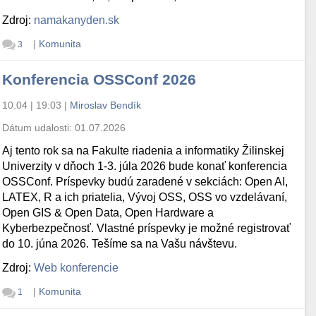
Zdroj:
namakanyden.sk
|
Komunita
3
Konferencia OSSConf 2026
10.04 | 19:03
|
Miroslav Bendík
Dátum udalosti:
01.07.2026
Aj tento rok sa na Fakulte riadenia a informatiky Žilinskej
Univerzity v dňoch 1-3. júla 2026 bude konať konferencia
OSSConf. Príspevky budú zaradené v sekciách: Open AI,
LATEX, R a ich priatelia, Vývoj OSS, OSS vo vzdelávaní,
Open GIS & Open Data, Open Hardware a
Kyberbezpečnosť. Vlastné príspevky je možné registrovať
do 10. júna 2026. Tešíme sa na Vašu návštevu.
Zdroj:
Web konferencie
|
Komunita
1