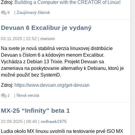
Zdroj:
Building a Computer with the CREATOR of Linux!
|
Zaujímavý článok
8
Devuan 6 Excalibur je vydaný
03.11.2025 | 22:52
|
menom
Na svete je nová stabilná verzia linuxovej distribúcie
Devuan s číslom 6 a kódovým menom Excalibur.
Vychádza z Debian 13 Trixie. Projekt Devuan sa
zameriava na poskytovanie alternatívy k Debianu, ktorú je
možné použiť bez SystemD.
Zdroj:
https://www.devuan.org/get-devuan
|
Nová verzia
2
MX-25 “Infinity” beta 1
22.09.2025 | 08:40
|
redhawk1975
Ludia okolo MX linuxu uvolnili na testovanie prvé ISO MX