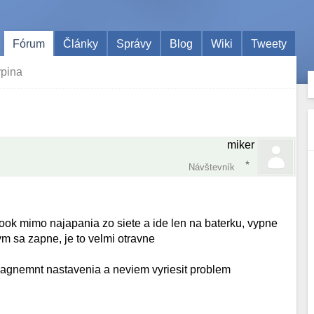
Fórum
Články
Správy
Blog
Wiki
Tweety
ypina
miker
Návštevník
ok mimo najapania zo siete a ide len na baterku, vypne
ym sa zapne, je to velmi otravne
agnemnt nastavenia a neviem vyriesit problem