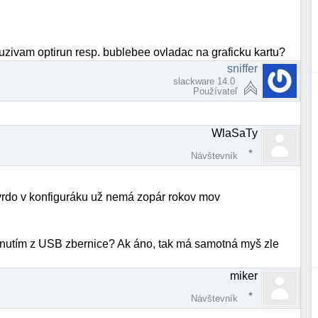
ouzivam optirun resp. bublebee ovladac na graficku kartu?
sniffer
slackware 14.0
Používateľ
WlaSaTy
Návštevník
vrdo v konfiguráku už nemá zopár rokov mov
iznutím z USB zbernice? Ak áno, tak má samotná myš zle
miker
Návštevník