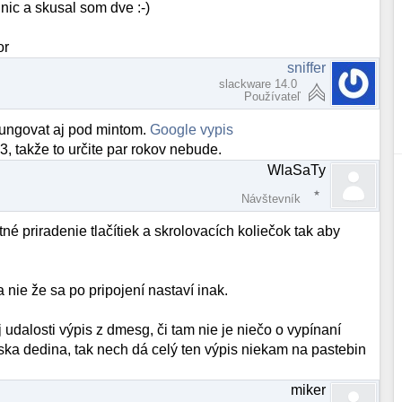
ic a skusal som dve :-)
or
sniffer
slackware 14.0
Používateľ
o fungovat aj pod mintom.
Google vypis
, takže to určite par rokov nebude.
WlaSaTy
Návštevník
né priradenie tlačítiek a skrolovacích koliečok tak aby
 nie že sa po pripojení nastaví inak.
 udalosti výpis z dmesg, či tam nie je niečo o vypínaní
ska dedina, tak nech dá celý ten výpis niekam na pastebin
miker