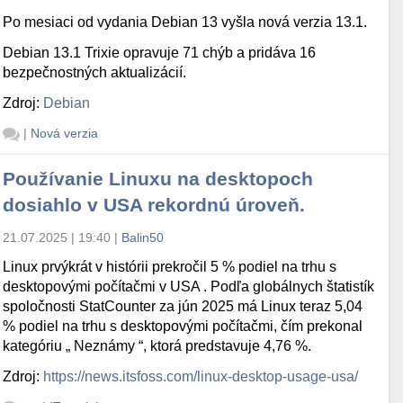
Po mesiaci od vydania Debian 13 vyšla nová verzia 13.1.
Debian 13.1 Trixie opravuje 71 chýb a pridáva 16
bezpečnostných aktualizácií.
Zdroj:
Debian
|
Nová verzia
Používanie Linuxu na desktopoch
dosiahlo v USA rekordnú úroveň.
21.07.2025 | 19:40
|
Balin50
Linux prvýkrát v histórii prekročil 5 % podiel na trhu s
desktopovými počítačmi v USA . Podľa globálnych štatistík
spoločnosti StatCounter za jún 2025 má Linux teraz 5,04
% podiel na trhu s desktopovými počítačmi, čím prekonal
kategóriu „ Neznámy “, ktorá predstavuje 4,76 %.
Zdroj:
https://news.itsfoss.com/linux-desktop-usage-usa/