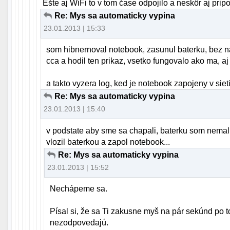
Ešte aj WiFi to v tom čase odpojilo a neskôr aj pripoj
Re: Mys sa automaticky vypina
23.01.2013 | 15:33
som hibnernoval notebook, zasunul baterku, bez n
cca a hodil ten prikaz, vsetko fungovalo ako ma, aj 
a takto vyzera log, ked je notebook zapojeny v sie
Re: Mys sa automaticky vypina
23.01.2013 | 15:40
v podstate aby sme sa chapali, baterku som nemal
vlozil baterkou a zapol notebook...
Re: Mys sa automaticky vypina
23.01.2013 | 15:52
Nechápeme sa.
Písal si, že sa Ti zakusne myš na pár sekúnd po
nezodpovedajú.