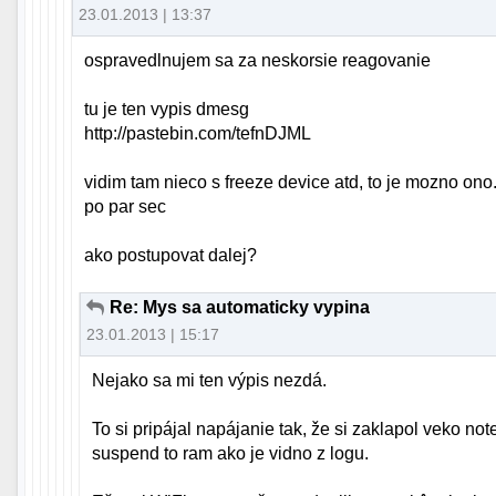
23.01.2013 | 13:37
ospravedlnujem sa za neskorsie reagovanie
tu je ten vypis dmesg
http://pastebin.com/tefnDJML
vidim tam nieco s freeze device atd, to je mozno ono
po par sec
ako postupovat dalej?
Re: Mys sa automaticky vypina
23.01.2013 | 15:17
Nejako sa mi ten výpis nezdá.
To si pripájal napájanie tak, že si zaklapol veko no
suspend to ram ako je vidno z logu.