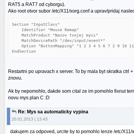
RAT5 a RAT7 od cyborgu).
Ako root otvor subor /etc/X11/xorg.conf a uprav/pridaj nasl
Section "InputClass"

    Identifier "Mouse Remap"

    MatchProduct "Nazov tvojej mysi"

    MatchDevicePath "/dev/input/event*"

    Option "ButtonMapping" "1 2 3 4 5 6 7 2 9 10 11
EndSection
Restartni po upravach x server. To by mala byt skratka ctrl 
znovu.
Ak by nepomohlo, dakde som cital ze im pomohlo fixnut ten
novu mys plan C :D
Re: Mys sa automaticky vypina
20.01.2013 | 13:43
dakujem za odpoved, urcite by to pomohlo lenze /etc/X11/xo