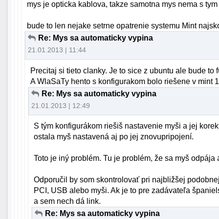
mys je opticka kablova, takze samotna mys nema s tym n
bude to len nejake setrne opatrenie systemu Mint najsk
Re: Mys sa automaticky vypina
21.01.2013 | 11:44
Precitaj si tieto clanky. Je to sice z ubuntu ale bude t
A WlaSaTy hento s konfigurakom bolo riešene v mint 13
Re: Mys sa automaticky vypina
21.01.2013 | 12:49
S tým konfigurákom riešiš nastavenie myši a jej korekt
ostala myš nastavená aj po jej znovupripojení.
Toto je iný problém. Tu je problém, že sa myš odpája a
Odporučil by som skontrolovať pri najbližšej podobnej
PCI, USB alebo myši. Ak je to pre zadávateľa španiel
a sem nech dá link.
Re: Mys sa automaticky vypina