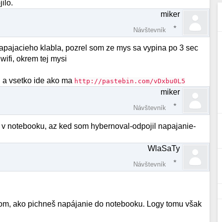
ilo.
miker
Návštevník
apajacieho klabla, pozrel som ze mys sa vypina po 3 sec
wifi, okrem tej mysi
ti a vsetko ide ako ma
http://pastebin.com/vDxbu0L5
miker
Návštevník
 v notebooku, az ked som hybernoval-odpojil napajanie-
WlaSaTy
Návštevník
 tom, ako pichneš napájanie do notebooku. Logy tomu však