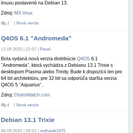
linuxu postavené na Debian 13.
Zdroj:
MX linux
|
Nová verzia
2
Q4OS 6.1 "Andromeda"
12.09.2025 | 22:07
|
Pavel
Bola vydaná nová verzia distribúcie
Q4OS
6.1
"Andromeda", ktorá vychádza z Debianu 13.1 Trixie s
desktopom Plasma alebo Trinity. Bude k dispozícii len pre
64 bit architektúru, pre 32 bit sa odporúča staršia verzia
Q4OS 5 "Aquarius".
Zdroj:
DistroWatch.com
|
Nová verzia
6
Debian 13.1 Trixie
08.09.2025 | 09:01
|
redhawk1975