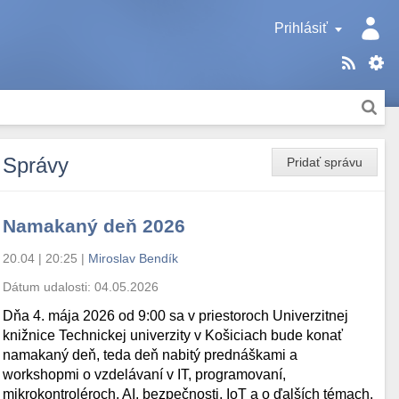
Prihlásiť
Správy
Pridať správu
Namakaný deň 2026
20.04 | 20:25
|
Miroslav Bendík
Dátum udalosti:
04.05.2026
Dňa 4. mája 2026 od 9:00 sa v priestoroch Univerzitnej
knižnice Technickej univerzity v Košiciach bude konať
namakaný deň, teda deň nabitý prednáškami a
workshopmi o vzdelávaní v IT, programovaní,
mikrokontroléroch, AI, bezpečnosti, IoT a o ďalších témach.