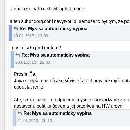
alebo ako inak nastavit laptop-mode
a ten subor xorg.conf nevytvorilo, nemoze to byt tym, ze p
Re: Mys sa automaticky vypina
20.01.2013 | 22:09
pustal si to pod rootom?
Re: Mys sa automaticky vypina
20.01.2013 | 22:38
Prosím Ťa,
Java s myšou nemá ako súvisieť a definovanie myši nat
opodstatnenie.
Ale, s5 k otázke. To odpojenie myši je sprevádzané zm
nastavenú politiku šetrenia jej baterkou na HW úrovni.
Re: Mys sa automaticky vypina
21.01.2013 | 00:13