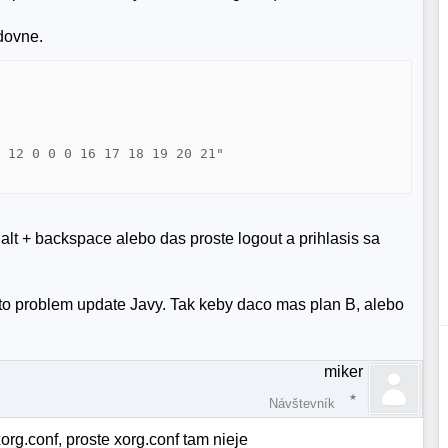
edovne.
 12 0 0 0 16 17 18 19 20 21"

+ alt + backspace alebo das proste logout a prihlasis sa
to problem update Javy. Tak keby daco mas plan B, alebo
miker
Návštevník
rg.conf, proste xorg.conf tam nieje