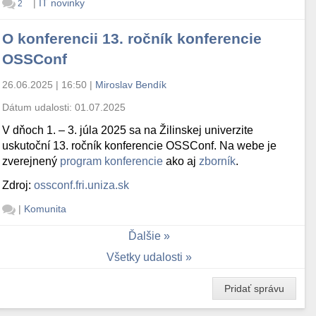
|
IT novinky
2
O konferencii 13. ročník konferencie
OSSConf
26.06.2025 | 16:50
|
Miroslav Bendík
Dátum udalosti:
01.07.2025
V dňoch 1. – 3. júla 2025 sa na Žilinskej univerzite
uskutoční 13. ročník konferencie OSSConf. Na webe je
zverejnený
program konferencie
ako aj
zborník
.
Zdroj:
ossconf.fri.uniza.sk
|
Komunita
Ďalšie
Všetky udalosti
Pridať správu