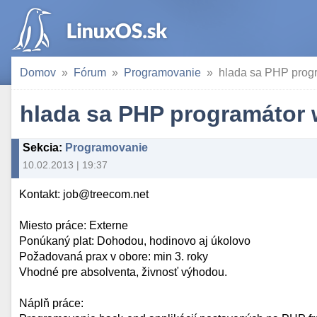
Domov
Fórum
Programovanie
hlada sa PHP progr
hlada sa PHP programátor 
Sekcia
:
Programovanie
10.02.2013 | 19:37
Kontakt: job@treecom.net
Miesto práce: Externe
Ponúkaný plat: Dohodou, hodinovo aj úkolovo
Požadovaná prax v obore: min 3. roky
Vhodné pre absolventa, živnosť výhodou.
Náplň práce: