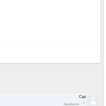
Cqs
Návštevník