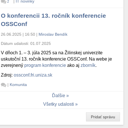
|
IT novinky
2
O konferencii 13. ročník konferencie
OSSConf
26.06.2025 | 16:50
|
Miroslav Bendík
Dátum udalosti:
01.07.2025
V dňoch 1. – 3. júla 2025 sa na Žilinskej univerzite
uskutoční 13. ročník konferencie OSSConf. Na webe je
zverejnený
program konferencie
ako aj
zborník
.
Zdroj:
ossconf.fri.uniza.sk
|
Komunita
Ďalšie
Všetky udalosti
Pridať správu