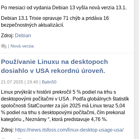
Po mesiaci od vydania Debian 13 vyšla nová verzia 13.1.
Debian 13.1 Trixie opravuje 71 chýb a pridáva 16
bezpečnostných aktualizácií.
Zdroj:
Debian
|
Nová verzia
Používanie Linuxu na desktopoch
dosiahlo v USA rekordnú úroveň.
21.07.2025 | 19:40
|
Balin50
Linux prvýkrát v histórii prekročil 5 % podiel na trhu s
desktopovými počítačmi v USA . Podľa globálnych štatistík
spoločnosti StatCounter za jún 2025 má Linux teraz 5,04
% podiel na trhu s desktopovými počítačmi, čím prekonal
kategóriu „ Neznámy “, ktorá predstavuje 4,76 %.
Zdroj:
https://news.itsfoss.com/linux-desktop-usage-usa/