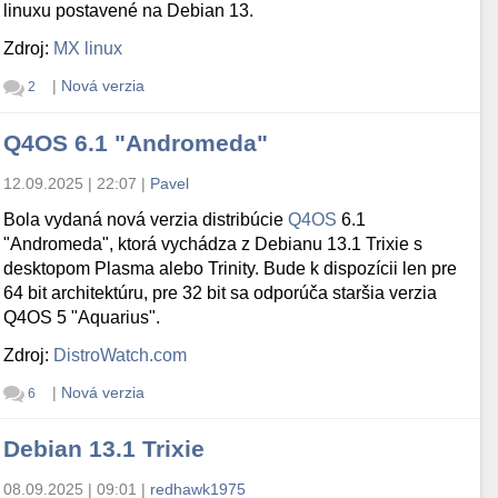
linuxu postavené na Debian 13.
Zdroj:
MX linux
|
Nová verzia
2
Q4OS 6.1 "Andromeda"
12.09.2025 | 22:07
|
Pavel
Bola vydaná nová verzia distribúcie
Q4OS
6.1
"Andromeda", ktorá vychádza z Debianu 13.1 Trixie s
desktopom Plasma alebo Trinity. Bude k dispozícii len pre
64 bit architektúru, pre 32 bit sa odporúča staršia verzia
Q4OS 5 "Aquarius".
Zdroj:
DistroWatch.com
|
Nová verzia
6
Debian 13.1 Trixie
08.09.2025 | 09:01
|
redhawk1975