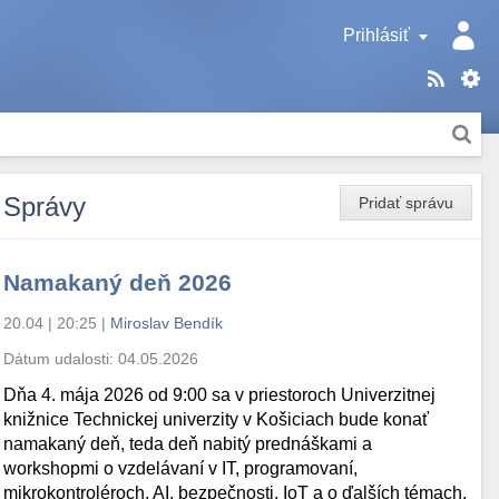
Prihlásiť
Správy
Pridať správu
Namakaný deň 2026
20.04 | 20:25
|
Miroslav Bendík
Dátum udalosti:
04.05.2026
Dňa 4. mája 2026 od 9:00 sa v priestoroch Univerzitnej
knižnice Technickej univerzity v Košiciach bude konať
namakaný deň, teda deň nabitý prednáškami a
workshopmi o vzdelávaní v IT, programovaní,
mikrokontroléroch, AI, bezpečnosti, IoT a o ďalších témach.