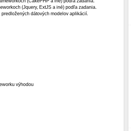
rameworkoch (CakePHP a iné) podľa zadania.
eworkoch (Jquery, ExtJS a iné) podľa zadania.
 predložených dátových modelov aplikácií.
eworku výhodou