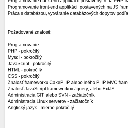
Programovanie back-end applikácií postavených na PHP f
Programovanie front-end applikácii postavených na JS fram
Práca s databázou, vytváranie databázových dopytov podľa
Požadované znalosti:
Programovanie:
PHP - pokročilý
Mysql - pokročilý
JavaScript - pokročilý
HTML - pokročilý
CSS - pokročilý
Znalosť frameworku CakePHP alebo iného PHP MVC fram
Znalosť JavaScript frameworkov Jquery, alebo ExtJS
Administracia GIT, alebo SVN - začiatočník
Administracia Linux serverov - začiatočník
Anglický jazyk - mierne pokročilý