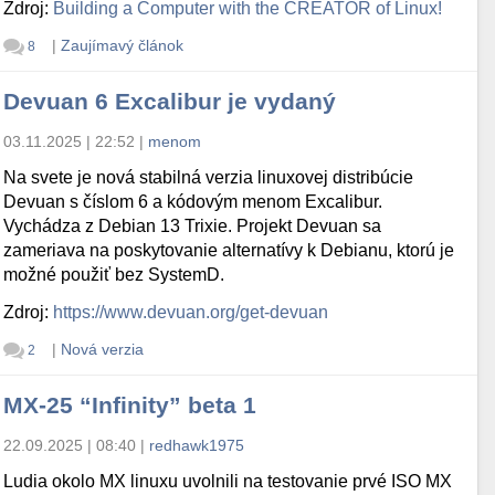
Zdroj:
Building a Computer with the CREATOR of Linux!
|
Zaujímavý článok
8
Devuan 6 Excalibur je vydaný
03.11.2025 | 22:52
|
menom
Na svete je nová stabilná verzia linuxovej distribúcie
Devuan s číslom 6 a kódovým menom Excalibur.
Vychádza z Debian 13 Trixie. Projekt Devuan sa
zameriava na poskytovanie alternatívy k Debianu, ktorú je
možné použiť bez SystemD.
Zdroj:
https://www.devuan.org/get-devuan
|
Nová verzia
2
MX-25 “Infinity” beta 1
22.09.2025 | 08:40
|
redhawk1975
Ludia okolo MX linuxu uvolnili na testovanie prvé ISO MX