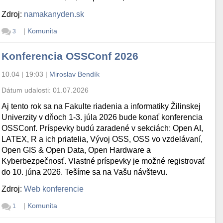
Zdroj:
namakanyden.sk
|
Komunita
3
Konferencia OSSConf 2026
10.04 | 19:03
|
Miroslav Bendík
Dátum udalosti:
01.07.2026
Aj tento rok sa na Fakulte riadenia a informatiky Žilinskej
Univerzity v dňoch 1-3. júla 2026 bude konať konferencia
OSSConf. Príspevky budú zaradené v sekciách: Open AI,
LATEX, R a ich priatelia, Vývoj OSS, OSS vo vzdelávaní,
Open GIS & Open Data, Open Hardware a
Kyberbezpečnosť. Vlastné príspevky je možné registrovať
do 10. júna 2026. Tešíme sa na Vašu návštevu.
Zdroj:
Web konferencie
|
Komunita
1