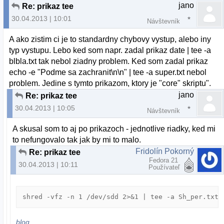
jano
Re: prikaz tee
30.04.2013 | 10:01
Návštevník
A ako zistim ci je to standardny chybovy vystup, alebo iny
typ vystupu. Lebo ked som napr. zadal prikaz date | tee -a
blbla.txt tak nebol ziadny problem. Ked som zadal prikaz
echo -e "Podme sa zachranit\n\n" | tee -a super.txt nebol
problem. Jedine s tymto prikazom, ktory je "core" skriptu".
jano
Re: prikaz tee
30.04.2013 | 10:05
Návštevník
A skusal som to aj po prikazoch - jednotlive riadky, ked mi
to nefungovalo tak jak by mi to malo.
Fridolín Pokorný
Re: prikaz tee
Fedora 21
30.04.2013 | 10:11
Používateľ
shred -vfz -n 1 /dev/sdd 2>&1 | tee -a Sh_per.txt
blog