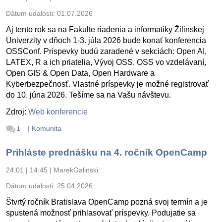
Dátum udalosti:
01.07.2026
Aj tento rok sa na Fakulte riadenia a informatiky Žilinskej
Univerzity v dňoch 1-3. júla 2026 bude konať konferencia
OSSConf. Príspevky budú zaradené v sekciách: Open AI,
LATEX, R a ich priatelia, Vývoj OSS, OSS vo vzdelávaní,
Open GIS & Open Data, Open Hardware a
Kyberbezpečnosť. Vlastné príspevky je možné registrovať
do 10. júna 2026. Tešíme sa na Vašu návštevu.
Zdroj:
Web konferencie
|
Komunita
1
Prihláste prednášku na 4. ročník OpenCamp
24.01 | 14:45
|
MarekGalinski
Dátum udalosti:
25.04.2026
Štvrtý ročník Bratislava OpenCamp pozná svoj termín a je
spustená možnosť prihlasovať príspevky. Podujatie sa