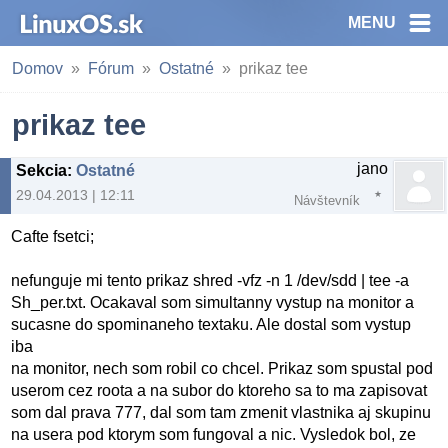
MENU
Domov
Fórum
Ostatné
prikaz tee
prikaz tee
jano
Sekcia
:
Ostatné
29.04.2013 | 12:11
Návštevník
Cafte fsetci;
nefunguje mi tento prikaz shred -vfz -n 1 /dev/sdd | tee -a
Sh_per.txt. Ocakaval som simultanny vystup na monitor a
sucasne do spominaneho textaku. Ale dostal som vystup
iba
na monitor, nech som robil co chcel. Prikaz som spustal pod
userom cez roota a na subor do ktoreho sa to ma zapisovat
som dal prava 777, dal som tam zmenit vlastnika aj skupinu
na usera pod ktorym som fungoval a nic. Vysledok bol, ze