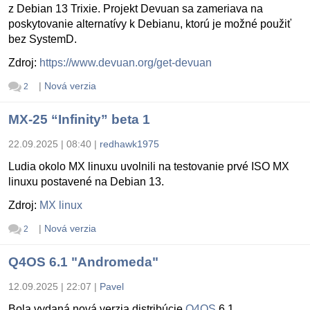
z Debian 13 Trixie. Projekt Devuan sa zameriava na
poskytovanie alternatívy k Debianu, ktorú je možné použiť
bez SystemD.
Zdroj:
https://www.devuan.org/get-devuan
|
Nová verzia
2
MX-25 “Infinity” beta 1
22.09.2025 | 08:40
|
redhawk1975
Ludia okolo MX linuxu uvolnili na testovanie prvé ISO MX
linuxu postavené na Debian 13.
Zdroj:
MX linux
|
Nová verzia
2
Q4OS 6.1 "Andromeda"
12.09.2025 | 22:07
|
Pavel
Bola vydaná nová verzia distribúcie
Q4OS
6.1