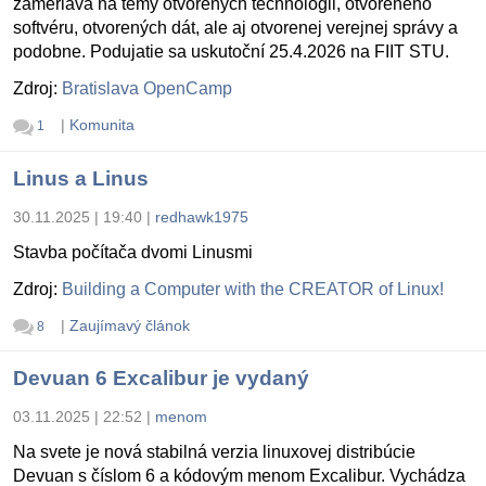
zameriava na témy otvorených technológii, otvoreného
softvéru, otvorených dát, ale aj otvorenej verejnej správy a
podobne. Podujatie sa uskutoční 25.4.2026 na FIIT STU.
Zdroj:
Bratislava OpenCamp
|
Komunita
1
Linus a Linus
30.11.2025 | 19:40
|
redhawk1975
Stavba počítača dvomi Linusmi
Zdroj:
Building a Computer with the CREATOR of Linux!
|
Zaujímavý článok
8
Devuan 6 Excalibur je vydaný
03.11.2025 | 22:52
|
menom
Na svete je nová stabilná verzia linuxovej distribúcie
Devuan s číslom 6 a kódovým menom Excalibur. Vychádza