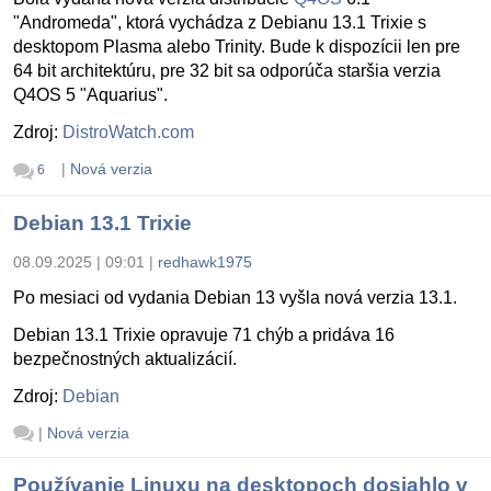
"Andromeda", ktorá vychádza z Debianu 13.1 Trixie s
desktopom Plasma alebo Trinity. Bude k dispozícii len pre
64 bit architektúru, pre 32 bit sa odporúča staršia verzia
Q4OS 5 "Aquarius".
Zdroj:
DistroWatch.com
|
Nová verzia
6
Debian 13.1 Trixie
08.09.2025 | 09:01
|
redhawk1975
Po mesiaci od vydania Debian 13 vyšla nová verzia 13.1.
Debian 13.1 Trixie opravuje 71 chýb a pridáva 16
bezpečnostných aktualizácií.
Zdroj:
Debian
|
Nová verzia
Používanie Linuxu na desktopoch dosiahlo v