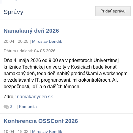
Správy
Pridať správu
Namakaný deň 2026
20.04 | 20:25
|
Miroslav Bendík
Dátum udalosti:
04.05.2026
Dňa 4. mája 2026 od 9:00 sa v priestoroch Univerzitnej
knižnice Technickej univerzity v Košiciach bude konať
namakaný deň, teda deň nabitý prednáškami a workshopmi
o vzdelávaní v IT, programovaní, mikrokontroléroch, AI,
bezpečnosti, IoT a o ďalších témach.
Zdroj:
namakanyden.sk
|
Komunita
3
Konferencia OSSConf 2026
10.04 | 19:03
|
Miroslav Bendík