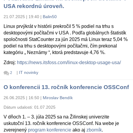
USA rekordnú úroveň.
21.07.2025 | 19:40
|
Balin50
Linux prvýkrát v histórii prekročil 5 % podiel na trhu s
desktopovými počítačmi v USA . Podľa globálnych štatistík
spoločnosti StatCounter za jún 2025 má Linux teraz 5,04 %
podiel na trhu s desktopovými počítačmi, čím prekonal
kategóriu „ Neznámy “, ktorá predstavuje 4,76 %.
Zdroj:
https://news.itsfoss.com/linux-desktop-usage-usa/
|
IT novinky
2
O konferencii 13. ročník konferencie OSSConf
26.06.2025 | 16:50
|
Miroslav Bendík
Dátum udalosti:
01.07.2025
V dňoch 1. – 3. júla 2025 sa na Žilinskej univerzite
uskutoční 13. ročník konferencie OSSConf. Na webe je
zverejnený
program konferencie
ako aj
zborník
.