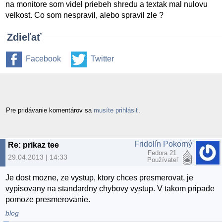
na monitore som videl priebeh shredu a textak mal nulovu
velkost. Co som nespravil, alebo spravil zle ?
Zdieľať
Facebook
Twitter
Pre pridávanie komentárov sa
musíte prihlásiť
.
Fridolín Pokorný
Re: prikaz tee
Fedora 21
29.04.2013 | 14:33
Používateľ
Je dost mozne, ze vystup, ktory chces presmerovat, je
vypisovany na standardny chybovy vystup. V takom pripade
pomoze presmerovanie.
blog